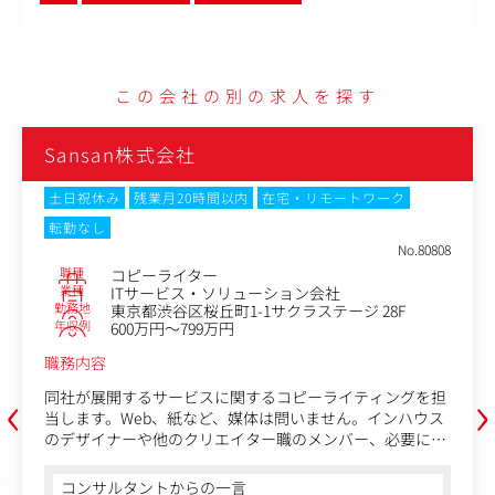
この会社の別の求人を探す
Sansan株式会社
土日祝休み
残業月20時間以内
在宅・リモートワーク
転勤なし
No.80808
職種
コピーライター
業種
ITサービス・ソリューション会社
勤務地
東京都渋谷区桜丘町1-1サクラステージ 28F
年収例
600万円～799万円
職務内容
‹
›
同社が展開するサービスに関するコピーライティングを担
当します。Web、紙など、媒体は問いません。インハウス
のデザイナーや他のクリエイター職のメンバー、必要に応
じて外部事業者とも連携しながら、クリエイティブの制作
を通して、同社のブランディング・マーケティングに携わ
コンサルタントからの一言