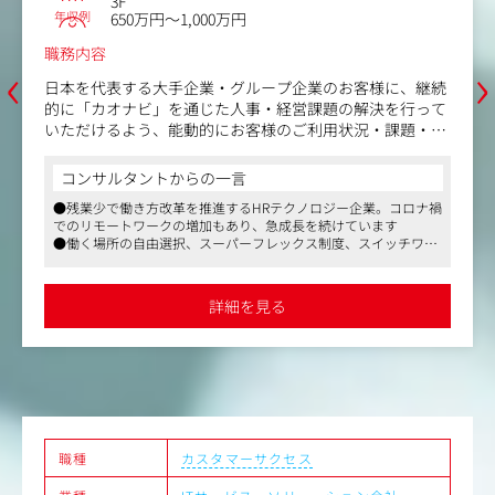
3F
年収例
650万円～1,000万円
職務内容
‹
›
日本を代表する大手企業・グループ企業のお客様に、継続
的に「カオナビ」を通じた人事・経営課題の解決を行って
いただけるよう、能動的にお客様のご利用状況・課題・実
現したいことをヒアリングし、提案を行います。
コンサルタントからの一言
【具体的には】
●残業少で働き方改革を推進するHRテクノロジー企業。コロナ禍
・「カオナビ」導入プロジェクトの推進
でのリモートワークの増加もあり、急成長を続けています
・人事・経営課題の解決に向けたカオナビ活用提案
●働く場所の自由選択、スーパーフレックス制度、スイッチワー
・アップセル機会の創出
ク制度を導入するなど、働き方改革を推進する企業として、多様
・顧客データをもとにした傾向分析
な働き方のモデル作りにも積極的です
・開発やマーケティング部門へのフィードバック
●会社全体としては、中途入社社員で構成されており、一人ひと
詳細を見る
りが実力をもって、自分の仕事を推進できるメンバーが揃ってい
ます。営業部門は、20～30代が中心でコミュニケーションが多
く、風通しの良い雰囲気です
職種
カスタマーサクセス