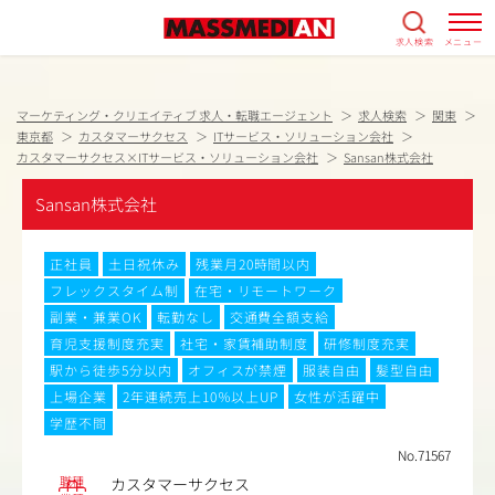
求人検索
メニュー
マーケティング・クリエイティブ 求人・転職エージェント
求人検索
関東
東京都
カスタマーサクセス
ITサービス・ソリューション会社
カスタマーサクセス×ITサービス・ソリューション会社
Sansan株式会社
Sansan株式会社
正社員
土日祝休み
残業月20時間以内
フレックスタイム制
在宅・リモートワーク
副業・兼業OK
転勤なし
交通費全額支給
育児支援制度充実
社宅・家賃補助制度
研修制度充実
駅から徒歩5分以内
オフィスが禁煙
服装自由
髪型自由
上場企業
2年連続売上10％以上UP
女性が活躍中
学歴不問
No.71567
職種
カスタマーサクセス