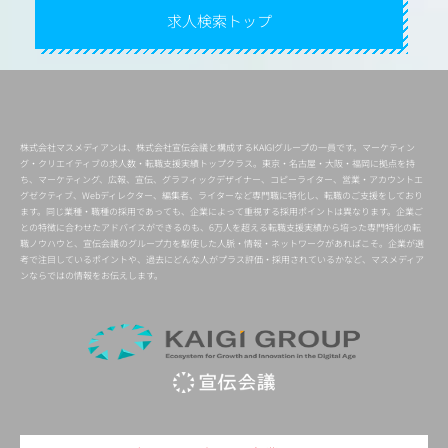
求人検索トップ
株式会社マスメディアンは、株式会社宣伝会議と構成するKAIGIグループの一員です。マーケティン
グ・クリエイティブの求人数・転職支援実績トップクラス。東京・名古屋・大阪・福岡に拠点を持
ち、マーケティング、広報、宣伝、グラフィックデザイナー、コピーライター、営業・アカウントエ
グゼクティブ、Webディレクター、編集者、ライターなど専門職に特化し、転職のご支援をしており
ます。同じ業種・職種の採用であっても、企業によって重視する採用ポイントは異なります。企業ご
との特徴に合わせたアドバイスができるのも、6万人を超える転職支援実績から培った専門特化の転
職ノウハウと、宣伝会議のグループ力を駆使した人脈・情報・ネットワークがあればこそ。企業が選
考で注目しているポイントや、過去にどんな人がプラス評価・採用されているかなど、マスメディア
ンならではの情報をお伝えします。