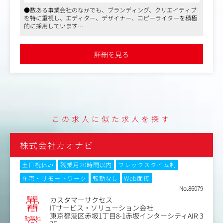
ります。
●数ある事業会社のなかでも、ブランディング、クリエイティブ
を特に重視し、エディター、デザイナー、コピーライターを積極
また、コピーライティングだけでなく、ブランディングや
的に採用しています
マーケティングを目的としたさまざまなプロジェクトで制
●広告会社、制作会社、出版社、Webメディア運営企業から中途
作業務全般（企画・編集、ディレクションなど）も担当し
入社した社員も多く、コンテンツの質にこだわり仕事に取り組め
ます。同社のミッションやビジョン、各サービスの特長や
ます
詳細を見る
●マスメディアンからの採用実績あり。選考状況に応じたアドバ
マーケティングメッセージを捉え、それらを適切なコピー
イスができます
で表現することで、さまざまなクリエイティブ、コミュニ
ケーションに軸を通し、その効果を最大化していきます。
※担当業務は個人の特性やキャリア・経験などを踏まえて
決定します。
この求人に似た求人を探す
変更の範囲：会社の定める業務
株式会社カオナビ
土日祝休み
残業月20時間以内
フレックスタイム制
在宅・リモートワーク
転勤なし
Web面接
No.86079
職種
カスタマーサクセス
業種
ITサービス・ソリューション会社
東京都港区赤坂1丁目8-1赤坂インターシティAIR 3
勤務地