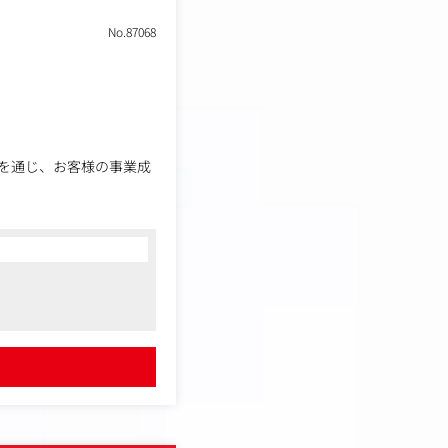
No.87068
を通じ、お客様の事業成
S・クリエイティブ制作・
ートナーシップの維持