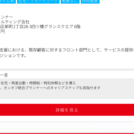
タイム制
在宅・リモートワーク
転勤なし
Web面接
ランナー
サルティング会社
区新町1丁目28-3四ツ橋グランスクエア 6階
万円
支援における、既存顧客に対するフロント部門として、サービスの提供
ジションです。
ストや社内外のステークホルダーと密に連携し、Web広告・SEO・SN
いった多岐にわたるソリューションを統合的に提供していただきます。
一言
3日在宅・時差出勤・時間給・特別休暇などを導入
顧客の本質的な事業課題の解決、お取引規模の拡大、そして長期的なパ
3割、オンオフ統合プランナーへのキャリアステップも目指せます
ョンとなります。
ーズのヒアリング
詳細を見る
せた施策の構築、提案
的達成に向けたプロジェクトのディレクション