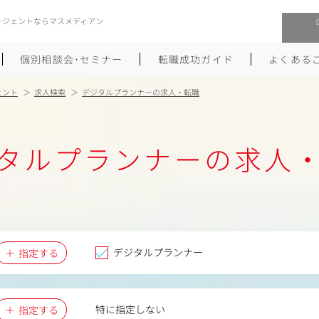
ージェントならマスメディアン
個別相談会･セミナー
転職成功ガイド
よくある
ェント
求人検索
デジタルプランナーの求人・転職
転職活動を始めるにあたり
メーカー・事業会社への転職
タルプランナーの求人
履歴書のつくり方
大手広告会社への転職
職務経歴書のつくり方
エグゼクティブ転職
ポートフォリオのつくり方
しゅふクリ･ママクリ転職
面接対策
年収アップ転職
デジタルプランナー
指定する
未経験から広告業界への転職
Uターン･Iターン転職
特に指定しない
指定する