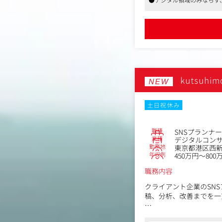
・チームマネジメント・
●リモートワーク可、フレ
※スキルや成長スピード
ーションのプロデュース
kutsuhi
NEW
土日祝休み
職種
SNSプランナー
業種
デジタルコン
勤務地
東京都港区西新橋
年収例
450万円～800
職務内容
クライアント企業のSNSア
稿、分析、改善までを一
【具体的には】