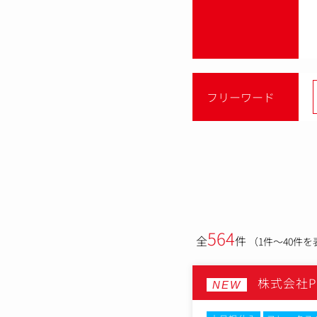
フリーワード
564
全
件
（1件～40件を
株式会社P
NEW