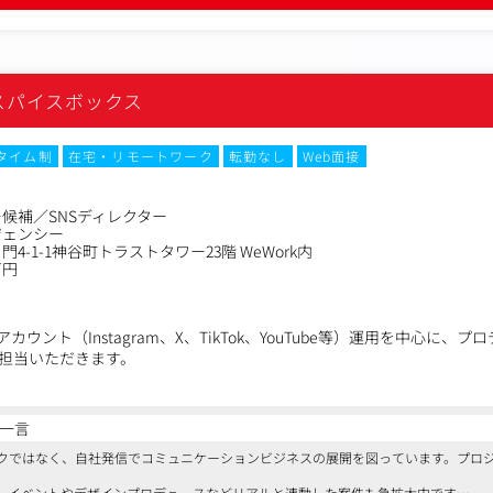
スパイスボックス
タイム制
在宅・リモートワーク
転勤なし
Web面接
候補／SNSディレクター
ジェンシー
4-1-1神谷町トラストタワー23階 WeWork内
万円
カウント（Instagram、X、TikTok、YouTube等）運用を中心に
担当いただきます。
用ディレクション・進行管理
社）との打ち合わせ・意向の抽出
一言
カレンダーの作成・管理、制作指示・クオリティ管理
クではなく、自社発信でコミュニケーションビジネスの展開を図っています。プロ
・各種SNS施策の企画・推進
および改善提案（レポート作成・次月施策の提言）
、イベントやデザインプロデュースなどリアルと連動した案件も急拡大中です