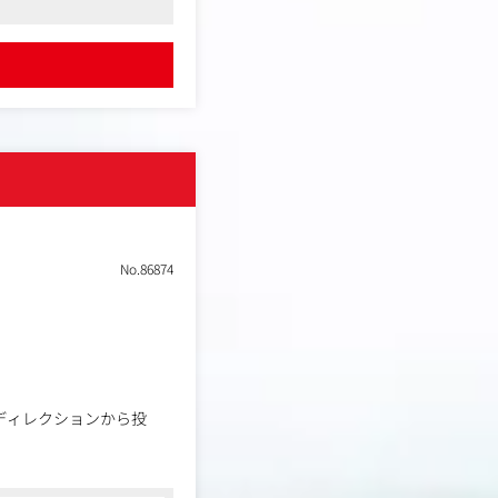
す
や予算管理、統合プロモ
No.86874
制作ディレクションから投