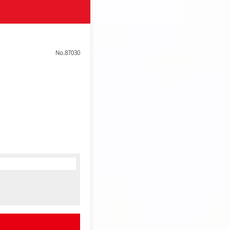
に売上規模を拡大してお
バーを求めているフェー
専門性を高めながら、第2
No.87030
立案に集中できる
る支援ができる