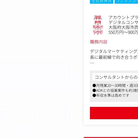
土日祝休み
フレックス
職種
アカウントプ
業種
デジタルコン
勤務地
大阪府大阪市西
年収例
550万円～900
職務内容
デジタルマーケティング
長に最前線で向き合うポ
社内の各施策スペシャリ
データマーケティングと
コンサルタントからの
●月残業20～30時間・週
単なる支援に留まらず、
●ADKとの協業案件も約
（継続率向上）がミッシ
●年収水準は高めです
（具体的な業務内容）
・顧客に対する課題やニ
・企業の目的や課題に併
・関係各所を巻き込み目
（募集背景）