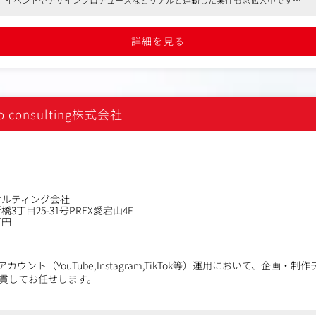
体制構築（社内クリエイターや外部パートナーのディレクション）
ックスタイム制導入、年間休日125日、充実した研修制度など長く働きやすい環境で
に応じて、徐々にプロデューサー（案件全体の責任者）として案件定義
業務へと領域を広げていただきます。
詳細を見る
mo consulting株式会社
サルティング会社
3丁目25-31号PREX愛宕山4F
万円
カウント（YouTube,Instagram,TikTok等）運用において、企画・
貫してお任せします。