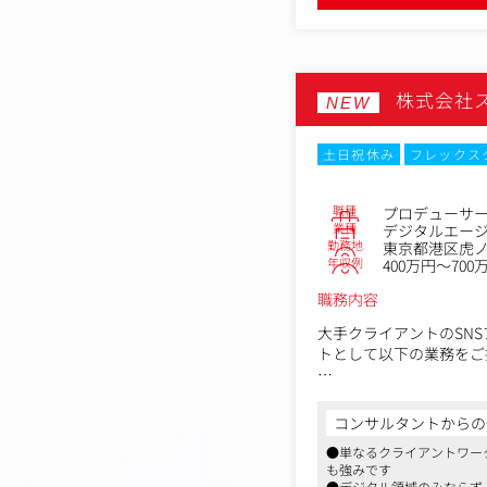
株式会社
NEW
土日祝休み
フレックス
職種
プロデューサー
業種
デジタルエー
勤務地
東京都港区虎ノ門
年収例
400万円～700
職務内容
大手クライアントのSNSア
トとして以下の業務をご
・SNSアカウントの運
・クライアント（事業会
コンサルタントからの
・コンテンツ企画、投稿
●単なるクライアントワー
・インフルエンサー施策
も強みです
・効果測定・データ分析
●デジタル領域のみならず