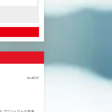
戦略の実行をお任せしま
。複数業界の案件を通じ
No.86747
らプロジェクトの完遂、