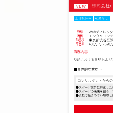
同社のデジタルマーケテ
株式会社d
ります。
NEW
それに伴い、社内外のプ
ズです。
土日祝休み
転勤なし
AIやデータ基盤を活用
成長期を共に創り上げて
職種
Webディレク
（本ポジションの魅力）
業種
エンタメコン
・AIおよびデータベー
勤務地
東京都渋谷区渋
年収例
400万円～620
・広告/SEO/制作/
・オンライン×オフライ
職務内容
・ナショナルクライアン
・事業が成長しているフ
SNSにおける番組およ
・ADKホールディング
■具体的な業務
・YouTube番組やS
・プロジェクトの予算
コンサルタントからの
・制作の進行および品
●スポーツ業界に特化した
・キャスティングの提
●スポーツの未来を創る「
・撮影現場におけるデ
●柔軟で働きやすい環境と
・投稿キャプションやサ
・投稿およびモニタリ
・データ分析および改善