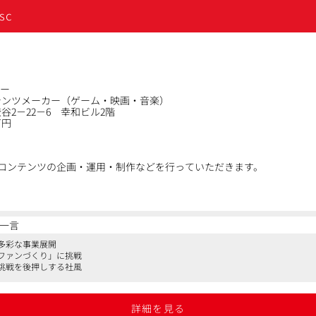
ィング支援事業は、顧客の事業成長と取引社数増加を背景に、毎年順調
sc
ロジェクトメンバーと共に顧客の事業成長に最前線で向き合うコアメン
した効率化が進む環境で、最新の広告テクノロジーと戦略を学び、自身の
いただく方を募集します。
ター
テンツメーカー（ゲーム・映画・音楽）
スを用いた自動化に伴い、顧客の事業成長という本質的な課題解決と戦略
谷2－22－6 幸和ビル2階
万円
インフルエンサーマーケティングなど幅広いデジタルマーケティングにおけ
ンの領域を統合したマーケティング施策の立案 / 実施できる
トとの規模の大きな取り組みに携われる
ェーズに伴い、挑戦機会と裁量権がある
びコンテンツの企画・運用・制作などを行っていただきます。
スの資産、ケイパビリティ、ノウハウの活用も可能
NSコンテンツの企画および関係者の折衝
管理
一言
質管理
多彩な事業展開
案および調整
ファンづくり」に挑戦
ィレクション
挑戦を後押しする社風
ムネイルの作成
ング
提案
詳細を見る