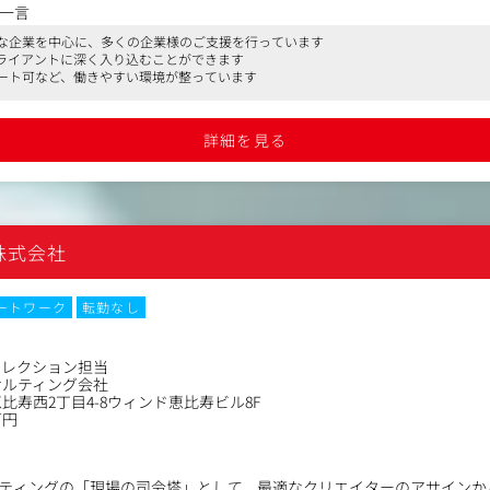
度で、同社のコンサルタントと二人三脚で顧客の事業成長に直結するSNS
一言
な企業を中心に、多くの企業様のご支援を行っています
析、改善策立案、レポート作成
ライアントに深く入り込むことができます
作成、撮影、編集ディレクション
ート可など、働きやすい環境が整っています
く、数字から仮説を立て次の一手を打つ「成果改善」がミッションです
、プロとして成長できる環境です。
詳細を見る
S株式会社
ートワーク
転勤なし
ィレクション担当
サルティング会社
比寿西2丁目4-8ウィンド恵比寿ビル8F
万円
ティングの「現場の司令塔」として、最適なクリエイターのアサインか