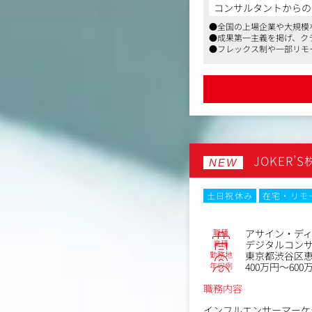
担当顧客は8～10社程
コンサルタントからの
す。
●全国の上場企業や大規模
・再生回数等のデータ分
●成果第一主義を掲げ、ク
・コンテンツ企画、構成
●フレックス制や一部リモ
※単なる投稿作業ではな
運用ノウハウが蓄積され
JOKER’
NEW
土日祝休み
在宅・リモ
職種
アサイン・デ
業種
デジタルコン
勤務地
東京都渋谷区恵
年収例
400万円～600
職務内容
インフルエンサーマーケ