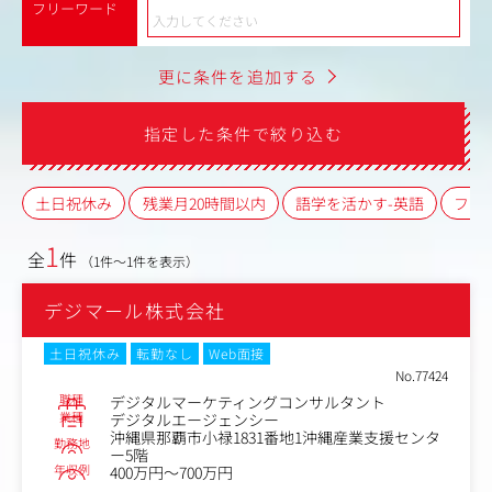
フリーワード
更に条件を追加する
指定した条件で絞り込む
土日祝休み
残業月20時間以内
語学を活かす-英語
フレ
1
全
件
（1件～1件を表示）
デジマール株式会社
土日祝休み
転勤なし
Web面接
No.77424
職種
デジタルマーケティングコンサルタント
業種
デジタルエージェンシー
沖縄県那覇市小禄1831番地1沖縄産業支援センタ
勤務地
ー5階
年収例
400万円～700万円