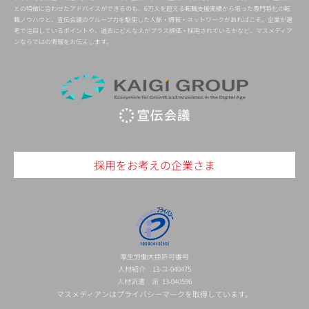
との特徴に合わせたアドバイスができるのも、6万人を超える転職支援実績から培った専門特化の転
職ノウハウと、宣伝会議のグループ力を駆使した人脈・情報・ネットワークがあればこそ。企業が選
考で注目しているポイントや、過去にどんな人がプラス評価・採用されているかなど、マスメディア
ンならではの情報をお伝えします。
採用をお考えの企業さま
厚生労働大臣許可番号
人材紹介 13-ユ-040475
人材派遣 派 13-040596
マスメディアンはプライバシーマークを取得しています。