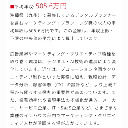
・広告配信（Google/Yahoo/Meta/LINE/TikTok/Tverなど）
505.6万円
■
平均年収:
・タグ設計・設定、GTM管理、GA4分析
・LP改善、A/Bテスト（Google Optimize）
沖縄県（九州）で募集しているデジタルプランナー
・広告クリエイティブのディレクション
を含むマーケティング・プランニング職の求人の平
分析・改善提案
均年収は505.6万円です。この金額は、年収上限・
・データポータルなどを活用したレポーティング
・ヒートマップなどによるCVR改善提案
下限の中央値の平均により算出しています。
・CRM/MA/SEO/コンテンツ施策の統合提案
■運用型広告の取扱い媒体
広告業界やマーケティング・クリエイティブ職種を
Yahoo!検索広告、Yahoo!ディスプレイ広告（YDN）、Goog
取り巻く環境は、デジタル・AI技術の進展により変
le検索広告、Googleディスプレイ広告、Google動画広告
（YouTube広告）、Googleショッピング広告、Meta広告、
化しています。近年は、プロモーション企画やクリ
Instagram広告、X広告(旧Twitter広告)、TikTok広告
エイティブ制作といった実務に加え、戦略設計、デ
LINE広告、Tver広告 他
ータ分析、顧客体験（CX）の設計など、より上流工
■環境
程から関与する役割の重要性が高まっています。ま
同社はフラットな組織で円滑に議論ができる環境です。ビ
た、業務効率化や表現手法の多様化が進み、メーカ
ジネスチャットはslackを活用し、媒体情報をリリースする
チャンネル・解決策を募るチャンネル・余談だけ話すため
ー、サービス企業、IT・SaaS企業など、さまざまな
のチャンネル等を設け、目的別にコミュニケーションを気
業種のインハウス部門でマーケティング・クリエイ
軽に行えるように心がけています。
ティブ人材が活躍する場が広がっています。