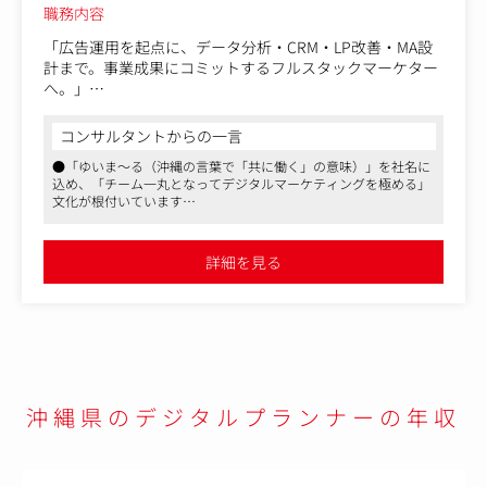
職務内容
「広告運用を起点に、データ分析・CRM・LP改善・MA設
計まで。事業成果にコミットするフルスタックマーケター
へ。」
同社のクライアントは、リスティング広告やMeta広告など
の運用型広告の運用から取引に入るケースが大半です。そ
コンサルタントからの一言
のため、まずは自立してそのパフォーマンスを最大化でき
●「ゆいま～る（沖縄の言葉で「共に働く」の意味）」を社名に
る人材であることが必須です。
込め、「チーム一丸となってデジタルマーケティングを極める」
そしてその成果をより一層拡大するために、運用型広告以
文化が根付いています
外の領域の知識・ノウハウが必要となってまいります。そ
●毎年新卒社員も採用し、社員を育てる文化もあり、得意分野を
れを、社内の別メンバーや、社外の専門家から調達をして
持つメンバー同士が互いに補完しあい、成果に向かって協働する
補充しますので、より広範囲な守備範囲を獲得していただ
環境が魅力です
詳細を見る
●代表含め物腰の柔らかい方々が多く、上下関係にとらわれず、
くことが可能です。
誰もが意見を発信しやすい環境。Slackでは雑談から技術共有まで
広告運用（リスティング、SNS）にとどまらず、CRMやCD
活発にやりとりされ、拠点間の壁も感じさせない一体感がありま
P構築、Web制作、LP改善、MA導入支援、デザインなど、
す
多彩なマーケティング手法を横断的に学べます。
■具体的には
戦略設計・顧客折衝
沖縄県のデジタルプランナーの年収
・クライアント課題のヒアリングと目標設定
・施策立案とシミュレーション作成
・全体マーケティング戦略の企画・実行
運用実務・ディレクション