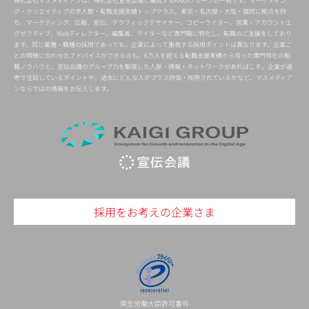
株式会社マスメディアンは、株式会社宣伝会議と構成するKAIGIグループの一員です。マーケティン
グ・クリエイティブの求人数・転職支援実績トップクラス。東京・名古屋・大阪・福岡に拠点を持
ち、マーケティング、広報、宣伝、グラフィックデザイナー、コピーライター、営業・アカウントエ
グゼクティブ、Webディレクター、編集者、ライターなど専門職に特化し、転職のご支援をしており
ます。同じ業種・職種の採用であっても、企業によって重視する採用ポイントは異なります。企業ご
との特徴に合わせたアドバイスができるのも、6万人を超える転職支援実績から培った専門特化の転
職ノウハウと、宣伝会議のグループ力を駆使した人脈・情報・ネットワークがあればこそ。企業が選
考で注目しているポイントや、過去にどんな人がプラス評価・採用されているかなど、マスメディア
ンならではの情報をお伝えします。
採用をお考えの企業さま
厚生労働大臣許可番号