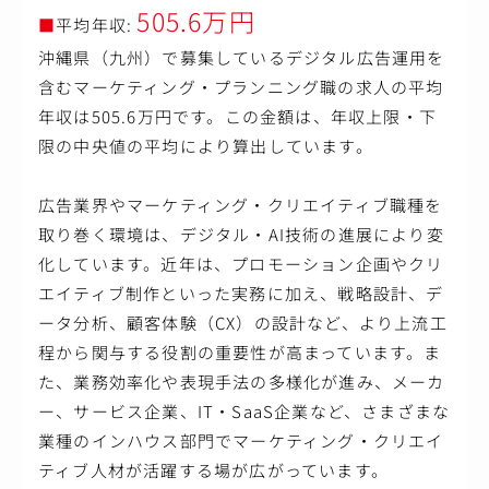
・広告配信（Google/Yahoo/Meta/LINE/TikTok/Tverなど）
505.6万円
■
平均年収:
・タグ設計・設定、GTM管理、GA4分析
・LP改善、A/Bテスト（Google Optimize）
沖縄県（九州）で募集しているデジタル広告運用を
・広告クリエイティブのディレクション
含むマーケティング・プランニング職の求人の平均
分析・改善提案
年収は505.6万円です。この金額は、年収上限・下
・データポータルなどを活用したレポーティング
・ヒートマップなどによるCVR改善提案
限の中央値の平均により算出しています。
・CRM/MA/SEO/コンテンツ施策の統合提案
■運用型広告の取扱い媒体
広告業界やマーケティング・クリエイティブ職種を
Yahoo!検索広告、Yahoo!ディスプレイ広告（YDN）、Goog
取り巻く環境は、デジタル・AI技術の進展により変
le検索広告、Googleディスプレイ広告、Google動画広告
（YouTube広告）、Googleショッピング広告、Meta広告、
化しています。近年は、プロモーション企画やクリ
Instagram広告、X広告(旧Twitter広告)、TikTok広告
エイティブ制作といった実務に加え、戦略設計、デ
LINE広告、Tver広告 他
ータ分析、顧客体験（CX）の設計など、より上流工
■環境
程から関与する役割の重要性が高まっています。ま
同社はフラットな組織で円滑に議論ができる環境です。ビ
た、業務効率化や表現手法の多様化が進み、メーカ
ジネスチャットはslackを活用し、媒体情報をリリースする
チャンネル・解決策を募るチャンネル・余談だけ話すため
ー、サービス企業、IT・SaaS企業など、さまざまな
のチャンネル等を設け、目的別にコミュニケーションを気
業種のインハウス部門でマーケティング・クリエイ
軽に行えるように心がけています。
ティブ人材が活躍する場が広がっています。