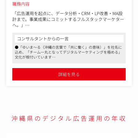
職務内容
「広告運用を起点に、データ分析・CRM・LP改善・MA設
計まで。事業成果にコミットするフルスタックマーケター
へ。」
同社のクライアントは、リスティング広告やMeta広告など
の運用型広告の運用から取引に入るケースが大半です。そ
コンサルタントからの一言
のため、まずは自立してそのパフォーマンスを最大化でき
●「ゆいま～る（沖縄の言葉で「共に働く」の意味）」を社名に
る人材であることが必須です。
込め、「チーム一丸となってデジタルマーケティングを極める」
そしてその成果をより一層拡大するために、運用型広告以
文化が根付いています
外の領域の知識・ノウハウが必要となってまいります。そ
●毎年新卒社員も採用し、社員を育てる文化もあり、得意分野を
れを、社内の別メンバーや、社外の専門家から調達をして
持つメンバー同士が互いに補完しあい、成果に向かって協働する
補充しますので、より広範囲な守備範囲を獲得していただ
環境が魅力です
詳細を見る
●代表含め物腰の柔らかい方々が多く、上下関係にとらわれず、
くことが可能です。
誰もが意見を発信しやすい環境。Slackでは雑談から技術共有まで
広告運用（リスティング、SNS）にとどまらず、CRMやCD
活発にやりとりされ、拠点間の壁も感じさせない一体感がありま
P構築、Web制作、LP改善、MA導入支援、デザインなど、
す
多彩なマーケティング手法を横断的に学べます。
■具体的には
戦略設計・顧客折衝
沖縄県のデジタル広告運用の年収
・クライアント課題のヒアリングと目標設定
・施策立案とシミュレーション作成
・全体マーケティング戦略の企画・実行
運用実務・ディレクション