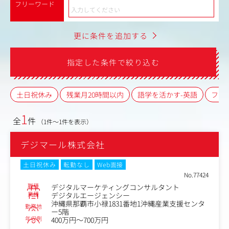
フリーワード
更に条件を追加する
指定した条件で絞り込む
土日祝休み
残業月20時間以内
語学を活かす-英語
フレ
1
全
件
（1件～1件を表示）
デジマール株式会社
土日祝休み
転勤なし
Web面接
No.77424
職種
デジタルマーケティングコンサルタント
業種
デジタルエージェンシー
沖縄県那覇市小禄1831番地1沖縄産業支援センタ
勤務地
ー5階
年収例
400万円～700万円