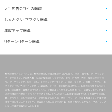
大手広告会社への転職
しゅふクリ･ママクリ転職
年収アップ転職
Uターン･Iターン転職
株式会社マスメディアンは、株式会社宣伝会議と構成するKAIGIグループの一員です。マーケティン
グ・クリエイティブの求人数・転職支援実績トップクラス。東京・名古屋・大阪・福岡に拠点を持
ち、マーケティング、広報、宣伝、グラフィックデザイナー、コピーライター、営業・アカウントエ
グゼクティブ、Webディレクター、編集者、ライターなど専門職に特化し、転職のご支援をしており
ます。同じ業種・職種の採用であっても、企業によって重視する採用ポイントは異なります。企業ご
との特徴に合わせたアドバイスができるのも、6万人を超える転職支援実績から培った専門特化の転
職ノウハウと、宣伝会議のグループ力を駆使した人脈・情報・ネットワークがあればこそ。企業が選
考で注目しているポイントや、過去にどんな人がプラス評価・採用されているかなど、マスメディア
ンならではの情報をお伝えします。