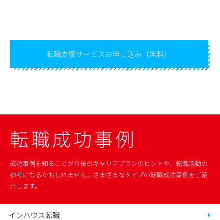
業であること、また、著名なクリエイティブディレ
クターも多く入社しており、そのような環境で働く
ことに期待感を持つ。Kさんはこれまで、外資系広告
会社や大手広告会社、クリエイティブエージェンシ
ー、一般企業、さらには海外での就業など多様な経
転職支援サービス
お申し込み（無料）
験を持ち、そこで培われた幅広いクリエイティブ表
現の能力が企業から高く評価される。また、これま
での広告会社のやり方とは違う新しい挑戦をしたい
というマインドも、同社の方向性とマッチしてい
た。入社後は期待通り、他の人とは違う視点からク
オリティの高いアウトプットを展開しており、即戦
転職
成功事例
力として活躍している。
成功事例を知ることが
今後のキャリアプランのヒントや、
転職活動の
参考になるかもしれません。
さまざまなタイプの
転職成功事例をご紹
介します。
インハウス転職