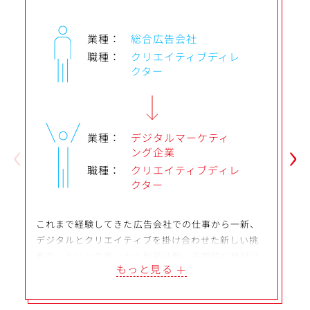
業種：
総合広告会社
職種：
クリエイティブディレ
クター
‹
›
業種：
デジタルマーケティ
ング企業
職種：
クリエイティブディレ
クター
これまで経験してきた広告会社での仕事から一新、
デジタルとクリエイティブを掛け合わせた新しい挑
戦をしたいとの思いから転職活動。長期的に検討は
もっと見る
していたものの、内定企業の求人を見て、強く興味
を持ち積極的に動き始める。特に、同社がデジタル
を活用して新しい事業を展開しているベンチャー企