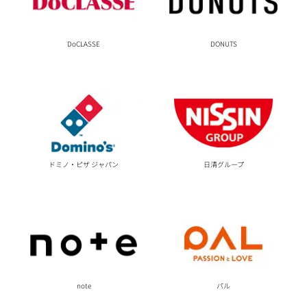
DoCLASSE
DONUTS
ドミノ・ピザ ジャパン
日清グループ
note
パル