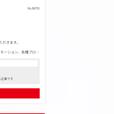
No.86791
ただきます。
ロモーション、各種プロジ
連携をしながら、企画提
を活かした提案が可能で
る企業です