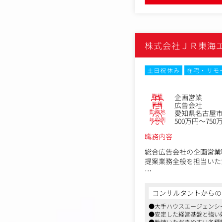
・制作進行・ライターや
・コンテンツの品質チェ
＜コンテンツ例＞
株式会社ＪＲ東海
購入検討層：エリア情報
売却検討層：売却相場、
投資検討層：利回り計算
土日祝休み
在宅・リモ
リフォーム検討層：費用
■コンテンツマーケティ
職種
企画営業
各種分析ツールを活用し
業種
広告会社
勤務地
愛知県名古屋市中
年収例
500万円～750
・GRCによる検索順位
・GA4を活用したアクセ
職務内容
・Google Search C
・デザイナーと連携したU
総合広告会社の企画営業
・LPO・CRO施策による
提案業務全般を担当いた
■リード獲得・ナーチャ
JR東海グループの広告
潜在顧客との接点を増や
交通広告メディアが唯一
コンサルタントからの
クライアントの課題解決
・コンバージョンポイン
●大手ハウスエージェンシ
実施までトータルで携わ
●安定した経営基盤と強い
・ホワイトペーパーの企
●勤続いただきやすい各種