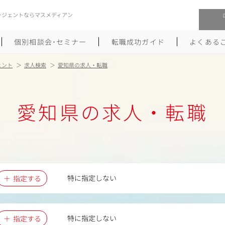
ージェントならマスメディアン
個別相談会･セミナー
転職成功ガイド
よくある
ェント
求人検索
愛知県の求人・転職
転職活動を始めるにあたり
メーカー・事業会社への転職
愛知県の求人・転職
履歴書のつくり方
大手広告会社への転職
職務経歴書のつくり方
エグゼクティブ転職
ポートフォリオのつくり方
しゅふクリ･ママクリ転職
面接対策
年収アップ転職
特に指定しない
指定する
未経験から広告業界への転職
Uターン･Iターン転職
特に指定しない
指定する