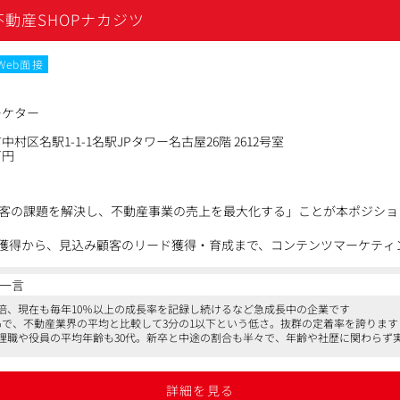
動産SHOPナカジツ
を練り、得意先課題に対する具体的な解決策を提案します。
Web面接
制作がスタート。営業は得意先と修正のやり取り・進行管理などを行い
ローアップも行います。
ーケター
の業務に加えて、メディア枠の買い付けやプランニングなど、メディア
村区名駅1-1-1名駅JPタワー名古屋26階 2612号室
万円
客の課題を解決し、不動産事業の売上を最大化する」ことが本ポジショ
ク獲得から、見込み顧客のリード獲得・育成まで、コンテンツマーケティ
ではなく、データを元にした継続的なCVRの改善や、既存コンテンツの
一言
ケティング資産の価値を最大化する動きを期待しています。
2倍、現在も毎年10％以上の成長率を記録し続けるなど急成長中の企業です
0％で、不動産業界の平均と比較して3分の1以下という低さ。抜群の定着率を誇ります
、管理職や役員の平均年齢も30代。新卒と中途の割合も半々で、年齢や社歴に関わらず
ィレクション
に応じたコンテンツの企画・制作ディレクション・品質管理を担当しま
詳細を見る
画立案