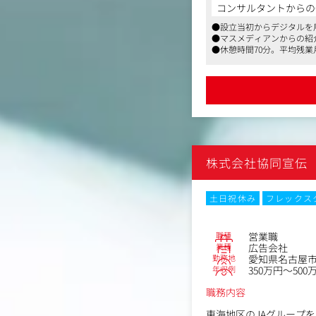
自社で扱うアイテムの魅
コンサルタントからの
●設立当初からデジタルを
■参考■
●マスメディアンからの紹
amepla（アメプラ）：https
●休憩時間70分。平均残業
Nelture（ネルチャー）：htt
SEITAI Lab.（セイタイラボ）：
AMAZEPLUS BRAND St
業務の流れとしては、デ
作って終わりではなく、
常にブラッシュアップし
株式会社協同宣伝
〈業務一例〉
・WebサイトやLPのデ
・「広告」などのグラフ
土日祝休み
フレックス
・「商品パッケージ」の
・デザイン案の方向性
・HTML、CSSの更新作
職種
営業職
業種
広告会社
自身が手掛けたデザイン
勤務地
愛知県名古屋市中
年収例
350万円～500
まずは、先輩たちの指示
職務内容
また、当社は日々集計さ
みんなで効果検証を繰り
東海地区のJAグループ