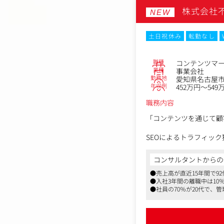
株式会社不
▼企画・提案
NEW
チームで企画やアイデア
土日祝休み
転勤なし
▼制作・納品・フォロー
制作チームへ依頼し広告
後、広告効果などのフォ
職種
コンテンツマ
業種
事業会社
また、入社後は企画営業
勤務地
愛知県名古屋市中
年収例
452万円～549
ていただく想定です。
職務内容
「コンテンツを通じて顧
SEOによるトラフィッ
っていただきます。
作って終わりの記事制作
コンサルタントからの
ど）への展開など、マー
●売上高が直近15年間で9
●入社3年間の離職中は1
【業務詳細】
●社員の70％が20代で
■コンテンツの企画・デ
れる社風です
ユーザーの検討フェーズ
・コンテンツテーマの企