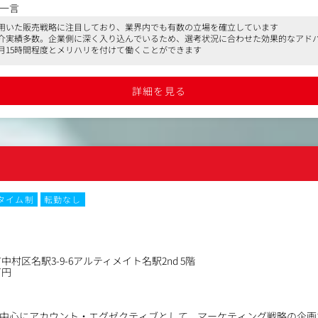
力をとことん引き出して、世の中に発信していただきます。
一言
用いた販売戦略に注目しており、業界内でも有数の立場を確立しています
介実績多数。企業側に深く入り込んでいるため、選考状況に合わせた効果的なアド
://www.amepla.jp/
月15時間程度とメリハリを付けて働くことができます
ps://nelture.com/
https://www.rakuten.ne.jp/gold/seitailab/
ore（ブランドストア）：https://www.ametore.jp/
詳細を見る
ィレクターからワイヤーフレームを受け取り、デザインに落とし込んで
ECサイトの運営担当者が分析した結果を基にデザインの修正を実施。
続けることで、ビジュアル面から同社の売上に貢献していきます。
ザイン、改修
ィックデザイン
タイム制
転勤なし
デザイン
決め
業 など
次第で、商品の売れ行きも大きく変わりますので、やりがいも大きいで
村区名駅3-9-6アルティメイト名駅2nd 5階
万円
の下、現場に慣れることも含めて、LP制作・改修などに関わってくださ
れるデータを元に、トライ＆エラーを繰り返していく方針。
返す中で、色々なアドバイスをもらえるので、どんどんスキルアップし
を中心にアカウント・エグゼクティブとして、マーケティング戦略の企画