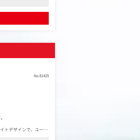
ける方を求めており、コ
ペとなる場合がありま
イベント、デジタルなど
、または外部の協力会社
取引先がございます。
No.81429
の最前線でご活躍いただ
す。
サイトデザインで、ユーザ