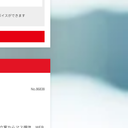
バイスができます
いきます。
No.86838
す。
い。
ていくことができます。
立案からマス媒体、WEB