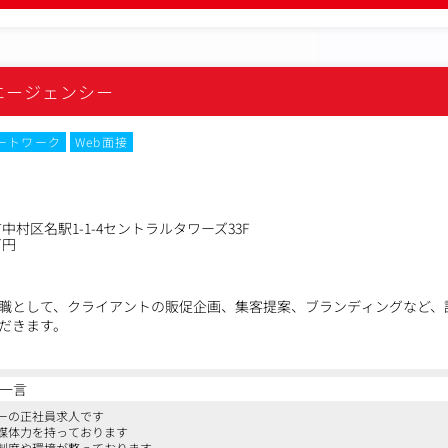
制作会社へのディレクション
ック・改善フィードバック
エージェンシー
、資金計画、物件選びのノウハウ
税金、売却の流れ
、リスク管理
ートワーク
Web面接
相場、施工事例、会社選び
ング・SEO改善
、集客やコンバージョン最大化を目指します。
村区名駅1-1-4セントラルタワーズ33F
万円
の分析・改善
ス・CV分析
onsoleによる検索キーワード・CTR分析
I/UX改善
職として、クライアントの販促企画、集客提案、ブランディングなど、
CVR向上
だきます。
リング施策
会社として、日本の大動脈である東海道新幹線、中京圏の玄関口であるJR
し、問い合わせ・来店につながる仕組みを企画します。
無二の強みです。
一言
のため、営業として、自社交通メディアのセールスを中心に、最適なメ
トの企画・改善
ーの正社員求人です
っていただきます。
媒体力を持っております
画・制作ディレクション
制度や環境が整っております