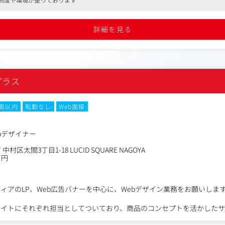
の企画・制作
課題に応じた、企画提案を行って頂いて、アカウントを拡大していただ
と深耕営業の両方のスキルが必要になります。（グループ会社でもコン
詳細を見る
ョン購入ガイド
含めたマス媒体から交通広告、デジタルサイネージ、プロモーション、
レーション
を実施頂きます。
・資産化
、メディア、マーケティング、クリエイティブなどの各種専門スタッフ
続的に改善し、長期的な集客資産へ育てます。
プラス
進めてまいります。
EO改善
については、JR東海グループ以外の一般企業や自治体等、多種多様な
時間以内
転勤なし
Web面接
・構造化
・音声・SNSなどへの横展開（マルチモーダル化）
で業務を覚えていただきます。
・企画・提案・広告制作の進行などに取り組んでいただき、徐々に営業
bデザイナー
。
村区太閤3丁目1-18 LUCID SQUARE NAGOYA
万円
ィアのLP、Web広告バナーを中心に、Webデザイン業務をお願いしま
サイトにそれぞれ担当としてついており、商品のコンセプトを活かした
す。