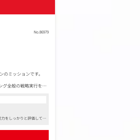
、期日までに納品。 その
No.86979
担当の業務も一部兼任し
ンのミッションです。
ング全般の戦略実行を担
別媒体（動画・音声な
実力をしっかりと評価してく
す。