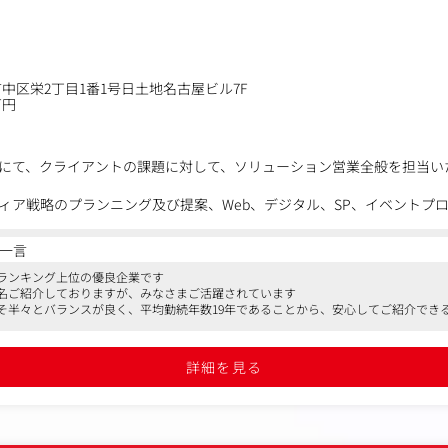
中区栄2丁目1番1号日土地名古屋ビル7F
万円
にて、クライアントの課題に対して、ソリューション営業全般を担当い
ィア戦略のプランニング及び提案、Web、デジタル、SP、イベントプ
体の業務に携わって頂きます。
一言
ティブ、デジタルなど各専門のセクション、スタッフが在籍しており、
ランキング上位の優良企業です
名ご紹介しておりますが、みなさまご活躍されています
作会社があるため、クリエイティブについてはグループ内外のノウハウ
そ半々とバランスが良く、平均勤続年数19年であることから、安心してご紹介でき
詳細を見る
丁寧にヒヤリング。
向性を確認。
スケジュールや予算設定を行います。