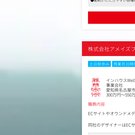
・お役立ち資料・ツール
クライアントのニーズや
ンペに勝つ企画・提案力
＜制作例＞
す）
・失敗しない中古マンシ
・内覧時チェックリスト
提案の幅は、テレビCM
・住宅ローン返済シミュ
広く、課題に応じた提案
■既存コンテンツの改善
プランニングに関しては
蓄積したコンテンツを継
株式会社アメイズ
のスタッフと連携しつつ
・過去記事のリライト・S
なお、担当クライアント
土日祝休み
残業月20
・重複コンテンツの整理
・成果の高い記事の動画
入社後は先輩社員のもと
まずはクライアント折衝
職種
インハウスWe
くことを期待しています
業種
事業会社
勤務地
愛知県名古屋市 中
年収例
300万円～550
職務内容
ECサイトやオウンドメデ
同社のデザイナーはEC
ーの購買意欲を促進しま