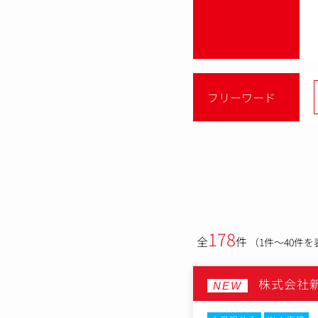
フリーワード
178
全
件
（1件～40件を
株式会社
NEW