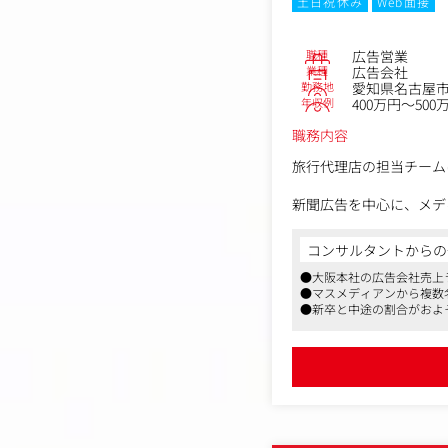
土日祝休み
Web面接
職種
広告営業
業種
広告会社
勤務地
愛知県名古屋市
年収例
400万円～500
職務内容
旅行代理店の担当チーム
新聞広告を中心に、メデ
ェクト管理など、案件全
コンサルタントからの
同社には企画、クリエイ
●大阪本社の広告会社売上
案をつめていきます。
●マスメディアンから複数
また、グループ会社に制
●新卒と中途の割合がおよ
す。
【主な仕事の流れ】
▼打ち合わせ
まずは、得意先に対して
その後、社内で案件の方
最適なチームを編成し、