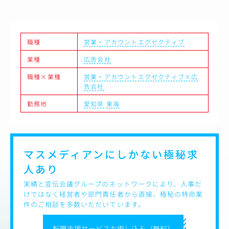
実施
・Google Analyticsでの数値分析やデータを基にした改善
提案
職種
営業・アカウントエグゼクティブ
＜制作媒体事例＞
テレビ番組企画、テレビCM、ラジオCM、新聞広告、雑誌
業種
広告会社
広告、Webプロモーション、イベント企画、OOH、カタロ
グ・パンフレット制作、各種制作物
職種×業種
営業・アカウントエグゼクティブ×広
告会社
勤務地
愛知県
東海
マスメディアンにしかない
極秘求
人あり
実績と宣伝会議グループのネットワークにより、人事だ
けではなく経営者や部門責任者から直接、極秘の特命案
件のご相談を多数いただいています。
転職支援サービスお申し込み（無料）