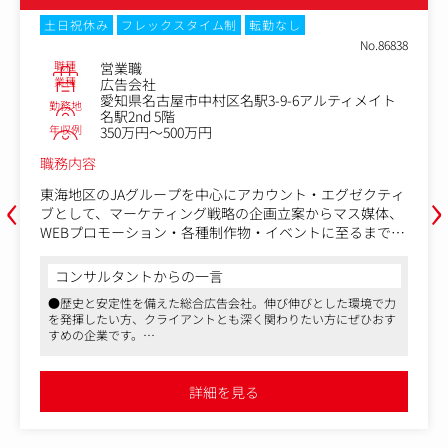
土日祝休み
フレックスタイム制
転勤なし
No.86838
職種
営業職
業種
広告会社
愛知県名古屋市中村区名駅3-9-6アルティメイト
勤務地
名駅2nd 5階
年収例
350万円～500万円
職務内容
‹
›
東海地区のJAグループを中心にアカウント・エグゼクティ
ブとして、マーケティング戦略の企画立案からマス媒体、
WEBプロモーション・各種制作物・イベントに至るまで課
題解決に繋がる提案・実施・進行管理等を担当いただきま
す。
コンサルタントからの一言
業界問わず新規開拓にもチャレンジして頂くことも可能で
●歴史と安定性を備えた総合広告会社。伸び伸びとした環境で力
す。
を発揮したい方、クライアントとも深く関わりたい方にぜひおす
すめの企業です。
社会的課題に取り組むクライアントが多いので、継続性の
●広告業界での就業経験をお持ちの方はもちろん、他業界からの
ある戦略に関わる機会が多いです。
チャレンジも歓迎しております。
●落ち着いた社風で、社員のお人柄が良い印象です。弊社経由で
詳細を見る
過去に数十名の方が入社している実績があり活躍しています。
＜具体的業務内容＞
・マーケティング戦略の企画立案
・マス媒体、Webプロモーション・各種制作物・イベント