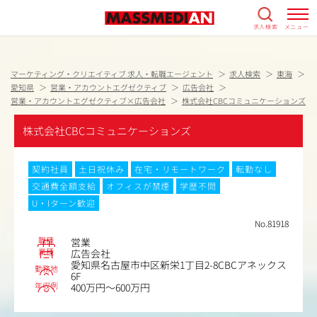
求人検索
メニュー
マーケティング・クリエイティブ 求人・転職エージェント
求人検索
東海
愛知県
営業・アカウントエグゼクティブ
広告会社
営業・アカウントエグゼクティブ×広告会社
株式会社CBCコミュニケーションズ
株式会社CBCコミュニケーションズ
契約社員
土日祝休み
在宅・リモートワーク
転勤なし
交通費全額支給
オフィスが禁煙
学歴不問
U・Iターン歓迎
No.81918
職種
営業
業種
広告会社
愛知県名古屋市中区新栄1丁目2-8CBCアネックス
勤務地
6F
年収例
400万円～600万円