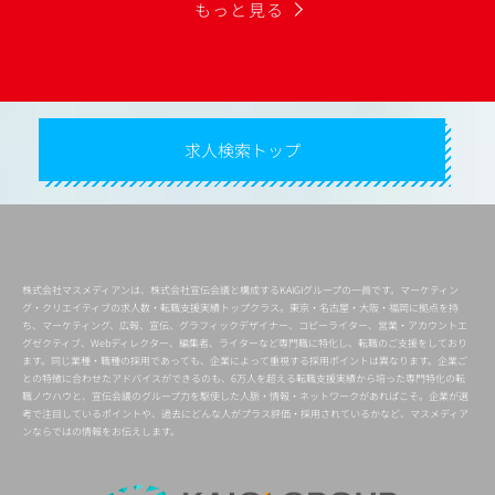
もっと見る
求人検索トップ
株式会社マスメディアンは、株式会社宣伝会議と構成するKAIGIグループの一員です。マーケティン
グ・クリエイティブの求人数・転職支援実績トップクラス。東京・名古屋・大阪・福岡に拠点を持
ち、マーケティング、広報、宣伝、グラフィックデザイナー、コピーライター、営業・アカウントエ
グゼクティブ、Webディレクター、編集者、ライターなど専門職に特化し、転職のご支援をしており
ます。同じ業種・職種の採用であっても、企業によって重視する採用ポイントは異なります。企業ご
との特徴に合わせたアドバイスができるのも、6万人を超える転職支援実績から培った専門特化の転
職ノウハウと、宣伝会議のグループ力を駆使した人脈・情報・ネットワークがあればこそ。企業が選
考で注目しているポイントや、過去にどんな人がプラス評価・採用されているかなど、マスメディア
ンならではの情報をお伝えします。