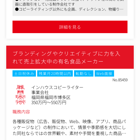
ングから企画、提案、コピーライティングまで一貫して関
器に直取引をしている制作会社です
わることが可能です。
●コピーライティング以外にも企画、ディレクション、物撮り、
モデル撮影まで、幅広い業務領域に関わることができ、ブランデ
また、案件の特性上、写真素材を用いることが多く、撮影
ィング視点でのクリエイティブスキルを身につけることができる
に関わる機会は多いです。
環境です
詳細を見る
●現在の社員の方々は総じてソフトな人あたりの方が多く、お互
い知識を共有しつつ、助け合いながら仕事をしております
商品写真、モデルを起用した写真、両方とも撮影すること
がございますが、ゆくゆくはカメラマンの手配、モデル選
定から、撮影現場でのモデル、メイクさん、カメラマンと
ブランディングやクリエイティブに力を入
の打ち合わせ、ディレクション業務などにも関わっていた
だけます。
れて売上拡大中の有名食品メーカー
▼主なアウトプット▼
土日祝休み
残業月20時間以内
転勤なし
Web面接
クライアントの課題や要望によって異なりますが、パンフ
No.85459
レット、リーフレット、プロモーションムービー、
職種
インハウスコピーライター
ショー・セミナー・展示会等のイベント、ホームページ、
業種
事業会社
空間演出、ノベルティなど様々な制作物を手がけます。
勤務地
福岡県福岡市博多区
年収例
350万円～550万円
【仕事内容（変更の範囲）】 コピーライター及びそれに付
職務内容
随する業務
各種販促物（広告、販促物、Web、映像、アプリ、商品パ
ッケージなど）の制作において、情景や季節感を大切にし
た同社ならではの世界観や、素材や手間を重視した商品・
料理の魅力を表現するライティング業務をお任せします。