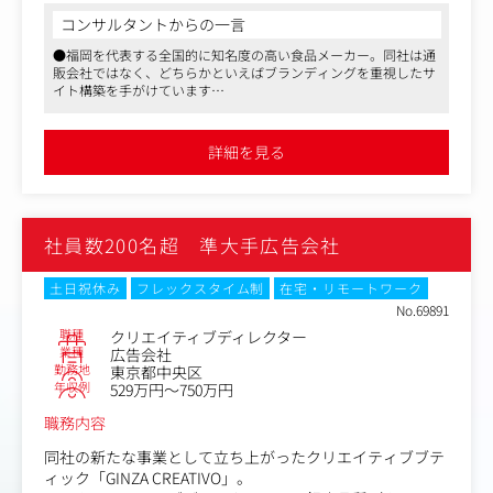
コンサルタントからの一言
ホームページやECサイトの企画制作、アプリ、店舗・飲食
●福岡を代表する全国的に知名度の高い食品メーカー。同社は通
店・イベントのディスプレイ企画制作など、幅広い分野に
販会社ではなく、どちらかといえばブランディングを重視したサ
携わるチャンスがあります。
イト構築を手がけています
●働きやすいオフィス環境や良好な職場の人間関係、さらに充実
さらに、自らの企画や提案が採用されることで得られる達
した福利厚生が整っており、離職率の低さが際立った特長です
成感や、ブランドコミュニケーションを通じて顧客に価値
●同社からの紹介実績も多数あり、面接対策をはじめとするサポ
詳細を見る
ート体制も万全です
を届けるやりがいも味わえます！
将来的には同社のディレクターとしてご活躍いただくこと
を期待しています。
社員数200名超 準大手広告会社
土日祝休み
フレックスタイム制
在宅・リモートワーク
No.69891
職種
クリエイティブディレクター
業種
広告会社
勤務地
東京都中央区
年収例
529万円～750万円
職務内容
同社の新たな事業として立ち上がったクリエイティブブテ
ィック「GINZA CREATIVO」。