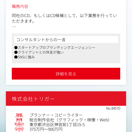
職務内容
同社のCD、もしくはCD候補として、以下業務を行ってい
ただきます。
1.コミュニケーションプランニング
目的・問題・課題の前提を整理し、ブランド課題の本質を
コンサルタントからの一言
掘り起こす
●スタートアップのブランディングエージェンシー
映像・コピー・デジタル・PR・空間など手段にとらわれ
●クライアントとの伴走が強い
ず、問いから答えを導くコミュニケーション戦略とクリエ
●SNSに強み
イティブコンセプトを設計
資料作成から当日のファシリテーション・発表まで一貫し
て担う（部分的な関与ではなく前段から）
詳細を見る
2.クリエイティブディレクション
コンセプトを実装に落とし込み、品質と方向性を一貫して
保つ
株式会社トリガー
デザイン・コピー・映像・UIなど、各クリエイターのアウ
トプットを束ねるディレクション
No.84570
職種
プランナー・コピーライター
3.クライアントフロント提案
業種
総合制作会社（グラフィック・映像・Web）
経営層・ブランド担当者への直接提案
勤務地
東京都渋谷区神宮前1丁目15-5
「きれいなプレゼン」より「本質をついた対話」を大切に
年収例
375万円～900万円