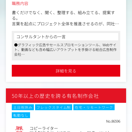
職務内容
書くだけでなく、聞く、整理する、組み立てる、提案す
る。
言葉を起点にプロジェクト全体を推進させるのが、同社の
コピーライターです。
コンサルタントからの一言
①課題整理から企画構成・コピーライティングまで一貫し
●グラフィック広告やセールスプロモーションツール、Webサイ
て担当
ト、動画なども含め幅広いアウトプットを手掛ける総合広告制作
クライアントとの対話を通じて、課題や目指す方向性を整
会社
理するところから関わります。表層的な要望をそのまま出
●代理店経由の仕事と、企業から直接依頼される案件の両方があ
発点にするのではなく、課題を捉え直し最適なコミュニケ
り、ジャンルも食品、飲料、家電、自動車、ペットフード、ホテ
ーションをプランニング。コンセプトやコピー、構成を設
ル、商業施設から官公庁まで多岐にわたります
詳細を見る
●マスメディアンとのお取引歴が長く、ご成約実績も複数あり。
計していきます。
ご不明点などございましたらご相談ください
扱う媒体は、Webサイトや動画などのデジタル領域を中心
に、販促ツールや雑誌・新聞広告まで多種多様。企業サイ
トや会社案内など情報量の多いツールも多く、長い文脈で
50年以上の歴史を誇る有名制作会社
ストーリーを組み立てます。言葉を生み出すと同時に、企
画そのものを立ち上げ、全体を組み立てる役割を担いま
す。
土日祝休み
フレックスタイム制
在宅・リモートワーク
転勤なし
② プロジェクト推進の中心役
No.86596
プロジェクトの進行や推進も、コピーライター自身が重要
職種
コピーライター
な担い手となります。クライアントとの対話や進行を営業