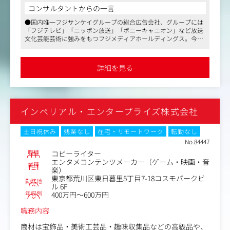
ーションキャンペーン、ほか多種多様なクリエイティブソ
コンサルタントからの一言
リューションを行って、国内・海外のあらゆるコミュニケ
●国内唯一フジサンケイグループの総合広告会社、グループには
ーション戦略の企画・制作を手掛けていただきます。
「フジテレビ」「ニッポン放送」「ポニーキャニオン」など放送
文化芸能芸術に強みをもつフジメディアホールディングス。今回
はエンタメ関連の業界で働きたいという意欲の高い方を募集して
CDの下で多業種を受け持ち、スキルを上げていってもらい
おります！
たいと考えています。
●マス媒体の扱い比重も高く、国民的アイドルに世界的アーティ
詳細を見る
ストのプロモーションをはじめ、東京国際映画祭や大型スポーツ
イベント、映画・アニメ製作委員会への出資など、人気エンタメ
コンテンツビジネスを展開します
●ハイブリッドワーク、フレックスタイム制導入、年間休日125日
と働きやすい環境です
インペリアル・エンタープライズ株式会社
土日祝休み
残業なし
在宅・リモートワーク
転勤なし
No.84447
職種
コピーライター
エンタメコンテンツメーカー（ゲーム・映画・音
業種
楽）
東京都荒川区東日暮里5丁目7-18コスモパークビ
勤務地
ル 6F
年収例
400万円～600万円
職務内容
商材は宝飾品・美術工芸品・趣味収集品などの高級品や、