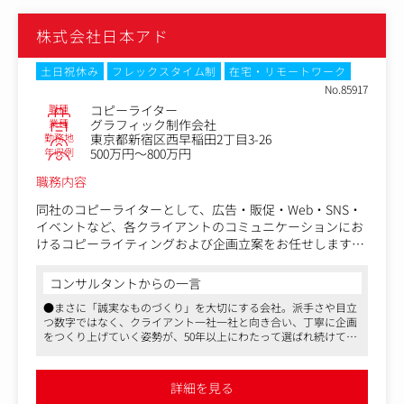
株式会社日本アド
土日祝休み
フレックスタイム制
在宅・リモートワーク
No.85917
職種
コピーライター
業種
グラフィック制作会社
勤務地
東京都新宿区西早稲田2丁目3-26
年収例
500万円～800万円
職務内容
同社のコピーライターとして、広告・販促・Web・SNS・
イベントなど、各クライアントのコミュニケーションにお
けるコピーライティングおよび企画立案をお任せします。
単に言葉を整えるだけではなく、クライアントの課題や商
コンサルタントからの一言
品の魅力を理解し、ターゲットに届くコンセプトやメッセ
●まさに「誠実なものづくり」を大切にする会社。派手さや目立
ージを設計していく仕事です。
つ数字ではなく、クライアント一社一社と向き合い、丁寧に企画
をつくり上げていく姿勢が、50年以上にわたって選ばれ続けてき
プロデューサー、デザイナー、Webディレクター、外部ク
た理由だと感じます
リエイターなどと連携しながら、企画書の作成、提案内容
●私が担当者とお話しした際も、社内には穏やかな空気が流れ、
の整理、制作物のトーン設計、クリエイティブチームへの
「ギスギスしない」「安心して長く働ける」といった声が印象的
詳細を見る
でした。年功序列はなく、成果と実力でしっかり評価されるた
ディレクションなど、幅広い業務に携わっていただきま