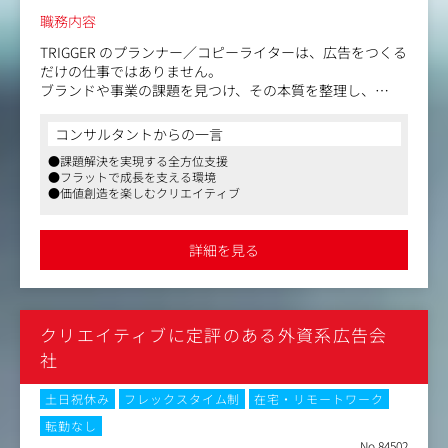
する
職務内容
クライアントから意志を引き出し、共に育てる長期的な関
係を構築する
TRIGGER のプランナー／コピーライターは、広告をつくる
だけの仕事ではありません。
4.チームでの協働
ブランドや事業の課題を見つけ、その本質を整理し、
ブランドプロデューサー（PM）・デザインプロデューサ
戦略・コンセプト・企画・クリエイティブ、そして人の心
ーと三位一体で動く
を動かす言葉を通じて、
コンサルタントからの一言
孤独なクリエイターではなく、チームのクリエイティブ機
未来を設計していく仕事です。
能を担うポジション
●課題解決を実現する全方位支援
ナショナルクライアントから自治体、スタートアップまで
●フラットで成長を支える環境
――多様な業界のプロジェクトで、上流の戦略設計から、
●価値創造を楽しむクリエイティブ
コンセプト開発、コピーライティング、企画実行までを一
気通貫で担えます。
詳細を見る
〈主な業務内容〉※能力・経験に応じて変動
・オリエン・課題のヒアリング
・市場／競合／ターゲットの分析
・戦略・コンセプトの立案
クリエイティブに定評のある外資系広告会
・コミュニケーションプラン・企画設計
・タグライン・ステートメント開発／コピーライティング
社
・企画書・アウトプット表現の作成
・プレゼンテーション
土日祝休み
フレックスタイム制
在宅・リモートワーク
・制作進行・効果検証・分析
転勤なし
No.84502