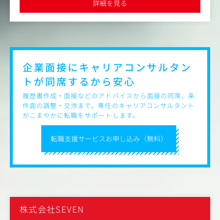
詳細を見る
●同社には複数職種でマスメディアン経由でのご入社実績があり
●生活者の記憶に残り、行動を変える、インパクトのある
ます
コピーライティング
●CMからデジタルまで一貫性をもったストーリーを設計
する
●ビッグアイデアによってキャンペーンを太く、強く動か
す
●印象的なCMナレーションや言葉を生み出す
企業面接にキャリアコンサルタン
トが
同席するから安心
【WORKS】
https://group-fm.com/agency/
履歴書作成・面接などのアドバイスから面接の同席、条
※ページ下部『Cases』よりご覧いただけます
件面の調整・交渉まで。専任のキャリアコンサルタント
がこまやかに転職をサポートします。
【所属組織について】
クリエイティブ部門では案件ごとに最適なチームを編成し
転職支援サービスお申し込み（無料）
て向き合います。
アイデアファーストの精神で、年齢や立場に関係なく積極
的に意見を交換し合うカルチャーが根付いており、新人で
も積極的に案件にjoinするなど、年功序列という概念があ
りません。
部署間の壁もなく、混ざり合って集中的に課題に向き合い
ますので意思決定が速く、納得行くまでクオリティの磨き
込みに時間をかける点も特徴です。
株式会社SEVEN