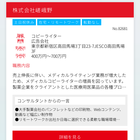
社風です。
株式会社嵯峨野
実際に20代でチームを束ねる役割を担っているメンバーも
おり、自己成長やスキルアップしていきたい方にとっては
最適な環境です。
土日祝休み
在宅・リモートワーク
転勤なし
またデザインチームだけでなく、他部署のメンバーも全員
No.82681
がクリエイティブに対して真摯に考え抜くため、ノウハウ
職種
コピーライター
共有・相談が活発に行われています。
業種
広告会社
東京都新宿区高田馬場3丁目23-7JESCO高田馬場
勤務地
3F
●教育体制
年収例
400万円～700万円
クリエイティブディレクターやアートディレクターからノ
ウハウを学べる縦の繋がりと、プロジェクト毎に構成され
職務内容
たチームにおける、部署を跨いだ横の連携体制がありま
売上伸長に伴い、メディカルライティング業務が増大した
す。
ため、メディカルコピーライターの増員を図っています。
業務における不明点から、ちょっとした日々の悩みまで相
製薬企業をクライアントとした医療用医薬品の各種プロモ
談できる、仲間同士でのコミュニケーションが取りやすい
ーションツールの企画・編集・ライティング業務をお任せ
環境です。
いたします。
コンサルタントからの一言
●大手製薬会社のパンフレットなどの印刷物、Webコンテンツ、
【主な内容】
動画など幅広い制作物
・基本資材の制作（総合製品情報概要、インタビューフォ
●リモートワークか出社か日毎に選択できる柔軟な職場環境
ーム、適正使用ガイドなど）
●産休・育休制度等を活用し、勤務を継続している女性社員も複
・医療従事者向けプロモーション資材（パンフレット、w
数、同じ職種に復帰したご実績あり
ebコンテンツ、動画など）の企画・制作
詳細を見る