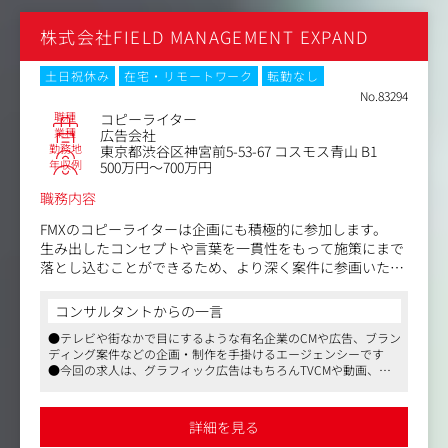
ィブ立案と制作（外部制作会社のスタッフィングや、タレ
ントキャスティング、撮影ディレクション、スケジュー
株式会社FIELD MANAGEMENT EXPAND
ル・進行管理、予算管理等、クリエイティブに関する全業
務を担当）
・コミュニケーション全体を貫くコアアイディアの開発、
土日祝休み
在宅・リモートワーク
転勤なし
ブランディング構築
No.83294
・外部制作会社へのディレクション及び、クリエイティブ
職種
コピーライター
管理
業種
広告会社
勤務地
東京都渋谷区神宮前5-53-67 コスモス青山 B1
・社内関係各セクションとの折衝、連絡、リレーションシ
年収例
500万円～700万円
ップ向上・維持
・既存クライアント、新規クライアント競合などに向けた
職務内容
プレゼンテーションの構築、プレゼンテーションへの参
加 など
FMXのコピーライターは企画にも積極的に参加します。
生み出したコンセプトや言葉を一貫性をもって施策にまで
＜想定クライアントについて＞
落とし込むことができるため、より深く案件に参画いただ
官公庁・中央省庁、地方行政機関、各種メーカー、BtoB企
きます。
業、大学・教育関連、商業施設、不動産など
コンサルタントからの一言
またFMXのコピーライターはCMのコンテも切ります。
●テレビや街なかで目にするような有名企業のCMや広告、ブラン
＜同ポジションの魅力＞
文字だけでなく、ダイナミックに活躍いただくことが特徴
ディング案件などの企画・制作を手掛けるエージェンシーです
業種、業界を問わず幅広い分野のクライアントに向き合
です。
●今回の求人は、グラフィック広告はもちろんTVCMや動画、デ
い、コンセプト開発や戦略などブランドの根幹をつくるこ
ジタル、ソーシャルなど幅広く携わり、企画やCMのコンテも切る
とから、コミュニケーション設計およびアウトプットま
具体的には
コピーライターポジションです
で、幅広い領域の仕事に、深く関わることができます。
●同社には複数職種でマスメディアン経由でのご入社実績があり
詳細を見る
ます
●屋外広告や動画サムネイルといったグラフィック表現の