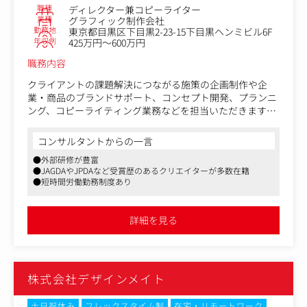
●素材メーカーの会社案内 企画・構成・編集
職種
ディレクター兼コピーライター
●文具メーカーの販促ツール 構成・コピーライティング
業種
グラフィック制作会社
など
勤務地
東京都目黒区下目黒2-23-15下目黒ヘンミビル6F
年収例
425万円～600万円
職務内容
クライアントの課題解決につながる施策の企画制作や企
業・商品のブランドサポート、コンセプト開発、プランニ
ング、コピーライティング業務などを担当いただきます。
●クライアント●
コンサルタントからの一言
食品、コスメ、美容、文具、雑貨、通販、アパレル、モビ
●外部研修が豊富
リティなど、幅広い業種のメーカーとの直取引が多く、商
●JAGDAやJPDAなど受賞歴のあるクリエイターが多数在籍
品の立ち上げから携わるブランドサポートも行っていま
●短時間労働勤務制度あり
す。
また、学校案内や会社案内、各種販促ツール、企業・商
詳細を見る
品・プロモーションWEBサイトなどのディレクション、コ
ピーライティングにも携わります。
〈Works〉
株式会社デザインメイト
https://www.sundesign.co.jp/works/branding-works-2
土日祝休み
フレックスタイム制
在宅・リモートワーク