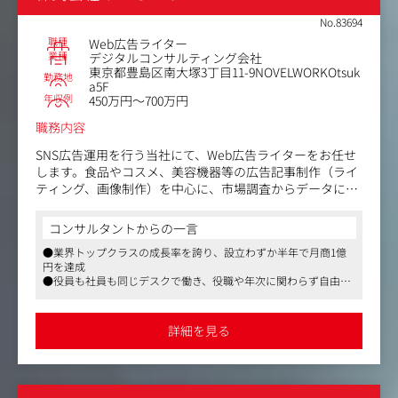
No.83694
＜具体的には＞
職種
Web広告ライター
自社で展開するD2Cブランド（健康食品・美容商材）の広
業種
デジタルコンサルティング会社
告コピー・LP・動画広告など、売上に直結するセールスコ
東京都豊島区南大塚3丁目11-9NOVELWORKOtsuk
勤務地
ピー制作を担当します。
a5F
年収例
450万円～700万円
■ SNS／動画広告のコピー制作
職務内容
■ LP・記事LPの構成作成、リライト
■ クリエイティブ改善の仮説立案
SNS広告運用を行う当社にて、Web広告ライターをお任せ
■ 撮影ディレクション（希望者）
します。食品やコスメ、美容機器等の広告記事制作（ライ
ティング、画像制作）を中心に、市場調査からデータに基
※入社後は、文章構成・分析手法・改善プロセス等を段階
づく改善まで一括して担当いただきます。
的に習得いただきます。
コンサルタントからの一言
※インハウスのため、商品理解が深まり、改善サイクルを
【具体的には】
高速で回せる環境です。
●業界トップクラスの成長率を誇り、設立わずか半年で月商1億
■記事制作：訴求軸の立案、ライティング、簡易的な画
円を達成
像・動画制作
●役員も社員も同じデスクで働き、役職や年次に関わらず自由に
＜入社後の流れ＞
■市場調査：広告ディレクターと連携した顧客ニーズや競
意見を言い合える環境です
最初は先輩コピーライターのもとで基礎を学び、商品理
合環境の分析
●スタートアップならではの自由な社風があり、私服・髪色・ネ
解・顧客理解・構成づくりからスタート。
■効果検証：配信データに基づき「離脱箇所」や「読了
イル・ピアスなど自由です。
詳細を見る
慣れてきたら、1つの商品の広告コピーを一人で担当し、
率」を分析し改善案を反映
企画～改善まで一貫して携わります。
■ディレクション：社内デザイナーへの画像・動画制作依
頼 ◎自身の書いた言葉が消費者の行動を大きく変える、専
門性の高いお仕事です。