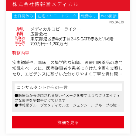
中心としたSPツールを中心に手掛けます。
株式会社博報堂メディカル
な魅力”を届けることでブランドを支援してきました。
新聞、雑誌、交通などのマス系広告もございます。
今、私たちはその一歩先へ進もうとしています。 「美しい
その他、ホームページやLP、サイト内コンテンツなどのW
デザインの前に、心を動かす言葉をつくる」──経営者や
土日祝休み
在宅・リモートワーク
転勤なし
Web面接
eb領域の制作、動画・映像の制作などのオーダーも増えて
ブランドの想いを言語化し、ナラティブ（物語）からビジ
No.84829
おり、幅広く展開しています。
ュアルまで一気通貫で表現する新たな事業領域へのチャレ
職種
メディカルコピーライター
ンジをします。
業種
広告会社
社内だけではなく、各種外部のリソースもうまく活用しな
勤務地
東京都港区赤坂6丁目2-4S-GATE赤坂ビル6階
この構想の中心となっていただき、事業をリードする仲間
がらクライアントの課題にトータルで対応していきます。
年収例
700万円～1,200万円
を探しております。
職務内容
疾患領域や、臨床上の集学的な知識、医療用医薬品の専門
知識をベースに、医療従事者や患者に向けた企画を立案し
たり、エビデンスに基づいた分かりやすく丁寧な資材原稿
をライティングする仕事です。
コンサルタントからの一言
※変更の範囲：会社の定める業務
●医療系から連想される堅いイメージを覆すようなクリエイティ
ブな案件を多数手がけています
●博報堂グループのメディカルエージェンシー。グループの強み
を活かして広告のフルサービスを提供
●博報堂グループなので、福利厚生は博報堂と同水準です
詳細を見る