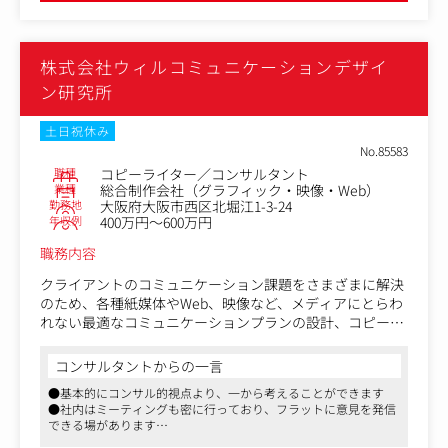
め、新しい方も馴染みやすく、実力次第で早期に中心メンバーと
す。
して活躍できます
●「派手じゃなくてもいい。でも、ちゃんとクライアントと向き
コピーライティングを軸にしながらも、企画段階からプロ
合い、モノづくりをしたい」
株式会社ウィルコミュニケーションデザイ
ジェクトに参加し、クリエイティブ全体の方向性づくりに
そんな志向をお持ちの方には、心からおすすめしたい会社です
も関わるポジションです。
ン研究所
〈具体的な業務内容〉
土日祝休み
・広告、販促物、Webサイト、SNS、イベント関連ツール
No.85583
などのコピーライティング
職種
コピーライター／コンサルタント
・クライアント課題や与件の整理
業種
総合制作会社（グラフィック・映像・Web）
・ヒアリング内容をもとにしたインサイト分析、課題設定
勤務地
大阪府大阪市西区北堀江1-3-24
・コンセプト、キャッチコピー、ステートメント、企画タ
年収例
400万円～600万円
イトルなどの開発
職務内容
・企画立案および企画書の作成
・提案資料内の構成、文章作成、ストーリー設計
クライアントのコミュニケーション課題をさまざまに解決
・制作物全体のトーン＆マナー設計
のため、各種紙媒体やWeb、映像など、メディアにとらわ
・デザイナーやWeb担当者など、クリエイティブチームと
れない最適なコミュニケーションプランの設計、コピーラ
の連携・ディレクション
イティング、制作ディレクションを担当頂きます。
・撮影、取材、イベント、制作現場などへの立会い
コンサルタントからの一言
・クライアントへの提案、打ち合わせ参加
＜具体的な業務＞
●基本的にコンサル的視点より、一から考えることができます
・クライアント課題の抽出から、プランニング、プレゼン
●社内はミーティングも密に行っており、フラットに意見を発信
テーション、制作
できる場があります
・広告から販促物、ブランディングなど
●離職率も少なく、女性も多く活躍されております