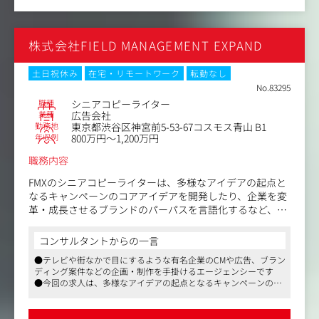
キャッチコピー執筆
●TVCMからデジタル、ソーシャルまでを横断する一貫し
たストーリーの設計
株式会社FIELD MANAGEMENT EXPAND
●TVCMを含むフィルムの企画・スクリプト制作 など
【所属組織について】
土日祝休み
在宅・リモートワーク
転勤なし
クリエイティブ部門では案件ごとに最適なチームを編成し
No.83295
て向き合います。
職種
シニアコピーライター
アイデアファーストの精神で、年齢や立場に関係なく積極
業種
広告会社
勤務地
東京都渋谷区神宮前5-53-67コスモス青山 B1
的に意見を交換し合うカルチャーが根付いており、新人で
年収例
800万円～1,200万円
も積極的に案件にjoinするなど、年功序列という概念があ
りません。
職務内容
部署間の壁もなく、混ざり合って集中的に課題に向き合い
ますので意思決定が速く、納得行くまでクオリティの磨き
FMXのシニアコピーライターは、多様なアイデアの起点と
込みに時間をかける点も特徴です。
なるキャンペーンのコアアイデアを開発したり、企業を変
革・成長させるブランドのパーパスを言語化するなど、よ
り高い視座でのコンセプチュアルな思考を行っています。
コンサルタントからの一言
ブランドと向き合い、チームを率いてCD的に立ち回るな
●テレビや街なかで目にするような有名企業のCMや広告、ブラン
ど、言葉のプロとして活動いただきます。
ディング案件などの企画・制作を手掛けるエージェンシーです
●今回の求人は、多様なアイデアの起点となるキャンペーンのコ
具体的には
アアイデアを開発したり企業を変革・成長させるブランドのパー
パスを言語化するなど、より高い視座でのコンセプチュアルな思
●ブランドのあるべき姿を指し示す
考を行っていただくシニアコピーライターポジションです