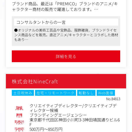
ブランド商品、最近は「PREMICO」ブランドのアニメ/キ
ャラクター商材の販売で躍進しております。
こうした様々な商材の広告物コピー制作業務を行っていた
コンサルタントからの一言
だきます。
●オリジナルの美術工芸品や宝飾品、服飾雑貨、ブランドライセ
商品企画担当、デザイナー、プランナーと一緒にチームで
ンス商品などを販売。直近アニメ/キャラクターとコラボした商材
同社開発のこだわり商品の魅力を引き出す広告を制作しま
もあり
すのでコミュニケーション能力があり、柔軟な対応ができ
●平均残業時間が月10時間程度、有給休暇の取得率は約90％と、
る方を希望します。
ワークライフバランスを実現しやすいです
●育児休暇の取得や短時間勤務、時差勤務へも柔軟に対応し、多
詳細を見る
様な人材が活躍できるように環境整備されています
自分の制作した広告でお客様の反応がダイレクトに見え
る、やりがいのあるお仕事です。
株式会社NineCraft
土日祝休み
在宅・リモートワーク
転勤なし
Web面接
No.84813
クリエイティブディレクター/クリエイティブデ
職種
ィレクター候補
業種
ブランディングエージェンシー
東京都千代田区神田小川町3-3神田靖国通りビル6
勤務地
F
年収例
500万円～850万円