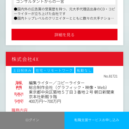
コンサルタントからの一言
・都市開発や商品開発など新領域の戦略ストーリーの構
●国内外の広告賞の受賞歴を持つ、元大手代理店出身のCD・コピ
築、コピーライティング
ーライターが立ち上げた会社です
●国内トップレベルのクリエイターとともに数々の大手ナショナ
ルクライアントの広告・ブランディング案件に携わることが可能
です
●クライアントとのコミュニケーションのなかで課題を抽出し、
詳細を見る
戦略を立て、提案を行なっていきます
●媒体や領域にとらわれない多様な手法や技術を組み合わせたお
仕事がしたい方には特におすすめです
株式会社4X
土日祝休み
在宅・リモートワーク
転勤なし
No.81721
職種
編集ライター／コピーライター
業種
総合制作会社（グラフィック・映像・Web）
東京都中央区築地５丁目３番地２号 朝日新聞東
勤務地
京本社新館９階
年収例
400万円～700万円
職務内容
【求人職種】編集ライター／コピーライター
ログイン
転職支援サービスお申し込み
【仕事内容】