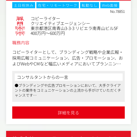
土日祝休み
在宅・リモートワーク
転勤なし
Web面接
No.78851
職種
コピーライター
業種
クリエイティブエージェンシー
勤務地
東京都港区南青山3-3-3 リビエラ南青山ビル5F
年収例
400万円～600万円
職務内容
コピーライターとして、ブランディング戦略や企業広報・
採用広報コミュニケーション、広告・プロモーション、お
よびWebやCMなど幅広いメディアにおいてプランニン
グ、コンセプト策定～制作、進行管理業務などを幅広くご
担当いただきます。
コンサルタントからの一言
●ブランディングや広告プロモーションにおいて、大手クライア
またコピー制作に加え、企画・コンセプト開発・構成・デ
ントの案件をコミュニケーションの上流から手がけていただくチ
ィレクションにも関与するポジションです。
ャンスです
●デザインだけで勝負するのではなく、マーケティング視点を持
具体的には以下のような業務を想定しています。
った根拠のある提案が顧客に喜ばれています
●マスメディアン経由でのご入社実績も多数ございますので、ご
詳細を見る
不明点などあればご相談ください
●コピーライティング、ライティング
●企画立案・構成整理
●プロジェクト推進への関与