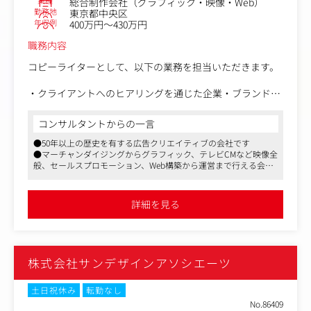
業種
総合制作会社（グラフィック・映像・Web）
任せにするのではなく、営業とともにヒアリングや関係者
勤務地
東京都中央区
調整を行い、言語化と俯瞰的な視点で全体の状況を整理。
年収例
400万円～430万円
企画を形にするプロセスを主体的にリードしていきます。
職務内容
＊キャリアイメージ
コピーライターとして、以下の業務を担当いただきます。
・将来的にはクリエイティブディレクションにも挑戦
言語化スキルや俯瞰力を武器に、アートディレクターやW
・クライアントへのヒアリングを通じた企業・ブランドの
ebディレクターなどと協働しながらコミュニケーション全
価値整理
体の品質を管理。企画の意図や判断軸を言葉で共有し、表
・企業・ブランドコンセプト、ブランドストーリー、ネー
コンサルタントからの一言
現の方向性を整理・統合していきます。コピーライターと
ミング、タグライン、ステートメントなどの企画・開発
して経験を積んだ先には、表現だけでなくコミュニケーシ
●50年以上の歴史を有する広告クリエイティブの会社です
・グラフィック、映像、Web、パンフレットなどを横断し
ョン全体を設計・統括するキャリアを目指せます。
●マーチャンダイジングからグラフィック、テレビCMなど映像全
たコミュニケーション設計・企画立案・コピーライティン
般、セールスプロモーション、Web構築から運営まで行える会社
グ
です
・企業・ブランドづくりに関わるクリエイティブの企画・
●広告賞などでも評価されるなどクリエイティブの高さも売りの
【具体的な案件イメージ】
開発
ひとつです
詳細を見る
●食品メーカーやペットフードメーカーのブランドコミュ
ニケーション(全体コミュニケーションのプランニング / タ
グライン開発 / ブランドサイト構成・ライティング / リー
フレットなどの店頭ツール企画・構成 / SNSキャンペーン
企画・構成)
株式会社サンデザインアソシエーツ
●建設会社のブランドサイト 企画・構成・ライティング /
コンセプトムービー企画・構成
土日祝休み
転勤なし
●税理士法人のリクルートサイト 企画・構成・取材・編集
No.86409