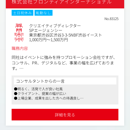
株式会社フロンティアインターナショナル
少数精鋭の会社ですので業務内容も多岐に渡ります。
同社のスタイルとして、ときにクライアントと膝をつき合
わせながら案件の最上流の打合せ段階からご参加いただ
土日祝休み
転勤なし
き、チームで作り上げていきます。
No.83125
職種
クリエイティブディレクター
キャッチのみならずボディコピーが得意な方、また取材・
業種
SPエージェンシー
勤務地
東京都渋谷区渋谷3-3-5NBF渋谷イースト
インタビュー経験が豊富な方や、ページものの企画・編
年収例
1,000万円～1,500万円
集・ライティング経験ある方は、そのスキルも活かしてい
ただけます。
職務内容
【具体的な稼働イメージ】
同社はイベントに強みを持つプロモーション会社ですが、
プロジェクトは基本的に1案件につきプロデューサー、(We
コンサル、PR、デジタルなど、事業の幅を広げておりま
b)ディレクター、AD/デザイナー、コピーライターという
す。
チーム構成で進行します。
現在デザイナーは3名ほどいらっしゃいますが、現状はイ
コンサルタントからの一言
【働く環境について】
ベントなど別部門から派生をしたデザイン業務を行ってお
●明るく、活発で人が良い社風
●リモートワークを織り交ぜたハイブリッド勤務で運用中
りますが、
●クライアント、提案の幅が広い
「商談は直行・直帰が可能」「デスクワークの日は在宅O
今後、クリエイティブ部門を更に強化をし、部門で収益を
●上場企業、成果を出した方への待遇良し
K」など働きやすい制度を構築しています。
上げ、メンバーのマネジメントも担えるCDを募集される運
※週2日程度のリモート
びとなりました。
役員や現場責任者とのリレーションも深く、安心してご紹介がで
きる会社です
詳細を見る
●年齢・社歴に関係なくリーダーや管理ポジションを担え
現体制：デザイナー3名
る
各自がプロとして自律しているため年次はあまり関係ない