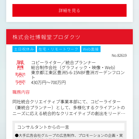
・医療従事者向けプロモーション資材（パンフレット、w
数、同じ職種に復帰したご実績あり
ebコンテンツ、動画など）の企画・制作
詳細を見る
・患者向け疾患啓発資材（小冊子、webコンテンツ、動画
など）の企画・制作
・MR向け研修資材の制作
・学会取材、記録集の編集・ライティング
株式会社博報堂プロダクツ
・インタビュー記事の企画・制作
土日祝休み
在宅・リモートワーク
Web面接
No.82619
職種
コピーライター／統合プランナー
業種
総合制作会社（グラフィック・映像・Web）
東京都江東区豊洲5-6-15NBF豊洲ガーデンフロン
勤務地
ト
年収例
430万円～700万円
職務内容
同社統合クリエイティブ事業本部にて、コピーライター
（兼統合プランナー）として、多様化するクライアントの
ニーズに応える統合的なクリエイティブの創出をリードし
ていただきます。
ご経験に応じて付与業務は変動しますが、広告・プロモー
コンサルタントからの一言
ション領域におけるコンセプトワークから、企画立案、コ
●大手広告会社グループの広告制作、プロモーションの企画・実
ピーライティング、統合的な施策展開までをお任せいたし