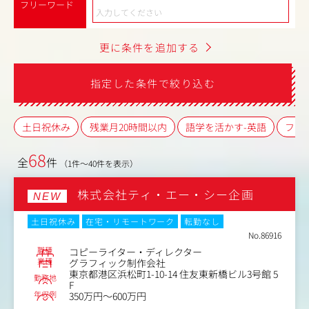
フリーワード
更に条件を追加する
指定した条件で絞り込む
土日祝休み
残業月20時間以内
語学を活かす-英語
フレ
68
全
件
（1件～40件を表示）
株式会社ティ・エー・シー企画
NEW
土日祝休み
在宅・リモートワーク
転勤なし
No.86916
職種
コピーライター・ディレクター
業種
グラフィック制作会社
東京都港区浜松町1-10-14 住友東新橋ビル3号館 5
勤務地
F
年収例
350万円～600万円