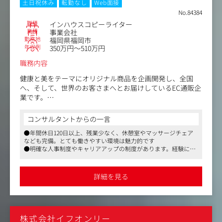
-担当する製品だけでなく、競合薬剤や疾患、治療に関す
土日祝休み
転勤なし
Web面接
る専門知識を身に付けることが出来、ご自身のスキルアッ
No.84384
プが可能です。
職種
インハウスコピーライター
-感染症領域でのプロモーション資材作成を担当していた
業種
事業会社
勤務地
福岡県福岡市
だく予定です。
年収例
350万円～510万円
職務内容
健康と美をテーマにオリジナル商品を企画開発し、全国
へ、そして、世界のお客さまへとお届けしているEC通販企
業です。
業績は増収を継続しており、2025年10月末には153億円を
コンサルタントからの一言
達成。
●年間休日120日以上、残業少なく、休憩室やマッサージチェア
現在は2030年の200億円達成に向けて化粧品事業や海外事
なども完備。とても働きやすい環境は魅力的です
業の拡大など、新たな取り組みを進行しています。
●明確な人事制度やキャリアアップの制度があります。経験によ
っては業界水準よりも高めの年収提示がされると思います
そこで今回は、社内のクリエイティブ体制強化の為、広告
●マスメディアンからの紹介実績も多数。中途入社の社員も多
クリエイティブ企画チームの＜新メンバー＞を募集しま
く、馴染みやすい環境です
詳細を見る
す。
＜業務内容＞
広告クリエイティブ企画チームで、売上拡大に欠かせない
株式会社イフオンリー
新規顧客を獲得する広告を担当します。