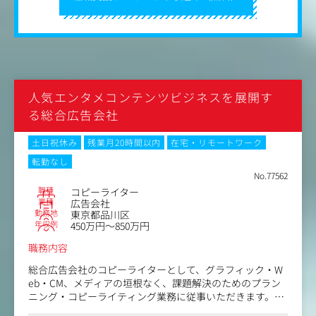
人気エンタメコンテンツビジネスを展開す
る総合広告会社
土日祝休み
残業月20時間以内
在宅・リモートワーク
転勤なし
No.77562
職種
コピーライター
業種
広告会社
勤務地
東京都品川区
年収例
450万円～850万円
職務内容
総合広告会社のコピーライターとして、グラフィック・W
eb・CM、メディアの垣根なく、課題解決のためのプラン
ニング・コピーライティング業務に従事いただきます。コ
ピーライター兼プランナーとしてブランディングやプロモ