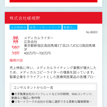
・患者向け疾患啓発資材（小冊子、webコンテンツ、動画
など）の企画・制作
・MR向け研修資材の制作
・学会取材、記録集の編集・ライティング
株式会社嵯峨野
・インタビュー記事の企画・制作
土日祝休み
在宅・リモートワーク
転勤なし
No.86003
職種
メディカルライター
業種
広告会社
東京都新宿区高田馬場3丁目23-7JESCO高田馬場
勤務地
3F
年収例
400万円～700万円
職務内容
売上伸長に伴い、メディカルライティング業務が増大した
ため、メディカルコピーライターの増員を図っています。
製薬企業をクライアントとした医療用医薬品の各種プロモ
ーションツールの企画・編集・ライティング業務をお任せ
いたします。
コンサルタントからの一言
●大手製薬会社のパンフレットなどの印刷物、Webコンテンツ、
【主な内容】
動画など幅広い制作物
・基本資材の制作（総合製品情報概要、インタビューフォ
●リモートワークか出社か日毎に選択できる柔軟な職場環境
ーム、適正使用ガイドなど）
●産休・育休制度等を活用し、勤務を継続している女性社員も複