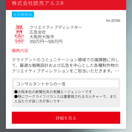
株式会社読売アルスR
土日祝休み
No.82566
職種
クリエイティブディレクター
業種
広告会社
勤務地
大阪府大阪市
年収例
350万円～500万円
職務内容
クライアントのコミュニケーション領域での諸課題に対し
て、最適な戦略設計および広告を中心とした各種制作物の
クリエイティブディレクションをご担当いただきます。
クリエイティブパートのプロフェッショナル・責任者とし
コンサルタントからの一言
て、ヒアリングから、企画立案、コミュニケーション設
●大阪本社の新聞社系の老舗エージェンシーです
計、クリエイティブ制作（TVCM、グラフィック、WEB広
●特にワークライフバランスは重要視されるカルチャーで、また
告・SNS等）、クライアントへのプレゼンテーション、納
人当たりが良い方が多いです
品まで、一貫して携わっていただきます。
●長年蓄積したノウハウで、クライアント課題に対して質の高い
ソリューションを提供できる基盤を持っています
＜具体的には＞
詳細を見る
・マス広告やSPツール、デジタルなど、多岐にわたるエン
ドユーザーとのコンタクトポイントを活用したクリエイテ