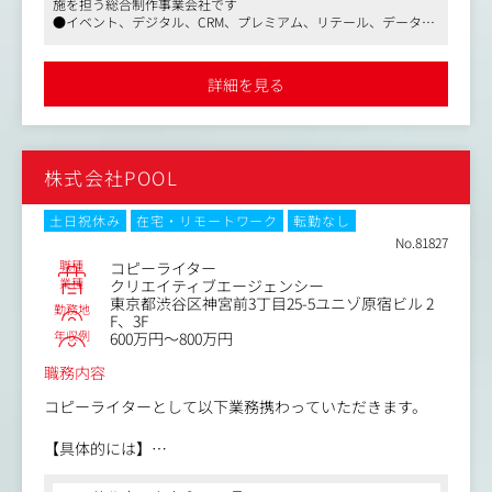
施を担う総合制作事業会社です
ます。
●イベント、デジタル、CRM、プレミアム、リテール、データビ
多様な専門性を持つ社内外のメンバーや複数のステークホ
ジネス、フォトクリエイティブなどあらゆるクリエイターと仕事
ルダーと密接に連携し、既存の枠にとらわれない新しいク
ができます
リエイティブに挑戦し、同社の事業強化とクリエイティブ
●マスメディアンからの採用実績多数。面接対策情報など充実し
詳細を見る
たサポート体制を確立しています
体制の拡充に貢献していただきます。
【具体的には】
・博報堂BD局や同社プロモーションプロデュース事業本部
株式会社POOL
と協業しクライアント開拓（独自クライアントも含む）
・統合的な視点からコミュニケーション戦略の立案と実行
・プロモーション領域におけるクリエイティブコンセプト
土日祝休み
在宅・リモートワーク
転勤なし
を企画・具体化
No.81827
・社内外の多様なステークホルダーとの連携
職種
コピーライター
業種
クリエイティブエージェンシー
東京都渋谷区神宮前3丁目25-5ユニゾ原宿ビル 2
勤務地
F、3F
年収例
600万円～800万円
職務内容
コピーライターとして以下業務携わっていただきます。
【具体的には】
・CM・グラフィック・プロモーション企画やブランド戦
略策定、コピーライティング