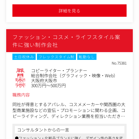
・企業ロゴや理念などのコーポレート・コミュニケーショ
ンのコンセプト設計から、CI/VI開発、大学広報の学校案内
詳細を見る
のに取材、コピーライティング
など
ファッション・コスメ・ライフスタイル案
件に強い制作会社
土日祝休み
フレックスタイム制
転勤なし
No.75381
職種
コピーライター・プランナー
業種
総合制作会社（グラフィック・映像・Web）
勤務地
大阪府大阪市
年収例
300万円～500万円
職務内容
同社が得意とするアパレル、コスメメーカーや関西圏の大
型商業施設などの宣伝・プロモーションに関わる企画、コ
ピーライティング、ディレクション業務を担当いただきま
す。
コンサルタントからの一言
クライアントとは直接取引になりますので、最初のヒアリ
●ファッション・化粧品ブランドに強く、デザイン性の高さを武