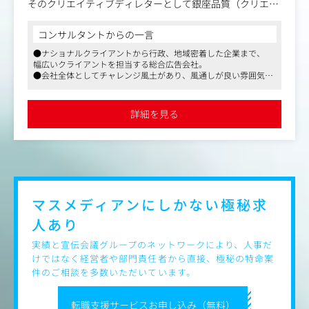
そのクリエイティブディレターとして銀座品質（クリエイ
ティブサスビナリティ）に相応しい新たな価値を創生いた
だきます。
コンサルタントからの一言
●ナショナルクライアントから行政、地域密着した企業まで、
■GINZA CREATIVOとは
幅広いクライアントを担当する総合広告会社。
詳細は下記をご参照ください。
●会社全体としてチャレンジ風土があり、風通しが良い雰囲気で
https://ginzacreativo.com/
す。
●実績次第で高待遇を目指せる会社であり、長期的キャリアを支
ビジネスやコミュニケーションにあらゆる変化が起きるな
援する上で福利厚生面も充実。
詳細を見る
●社会貢献活動・町おこしのための活動を行っています。
か、「何かおもろいことないか」を掲げる同社で、しがら
みや手法に制限されることなく自由なフィールドで、斬新
なアイデアを世の中に仕掛けていくを共に行っていただけ
る方を募集いたします。
マスメディアンにしかない
極秘求
人あり
実績と宣伝会議グループのネットワークにより、人事だ
けではなく経営者や部門責任者から直接、極秘の特命案
件のご相談を多数いただいています。
転職支援サービスお申し込み（無料）