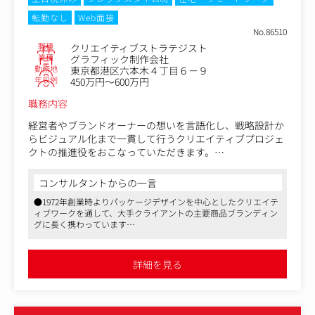
●業務領域●
転勤なし
Web面接
オリエンテーションから参加し、クライアントの抱える課
No.86510
題を顕在化。
職種
クリエイティブストラテジスト
ディレクターとして窓口対応や進行管理を行いつつ、社内
業種
グラフィック制作会社
のADやデザイナーと共に施策の企画やコンセプトメイクを
勤務地
東京都港区六本木４丁目６－９
実施。
年収例
450万円～600万円
各種制作物のコピーライティング、制作ディレクションま
職務内容
でご担当頂きます。
経営者やブランドオーナーの想いを言語化し、戦略設計か
実績例1：ペット用品メーカーの新ブランド立ち上げにお
らビジュアル化まで一貫して行うクリエイティブプロジェ
いて、ネーミングからブランドストーリーの構築、コンセ
クトの推進役をおこなっていただきます。
プトの言語化までを一貫して担当。ブランドブックやパッ
ケージなど、プロモーション全般のコピー開発を手掛けま
■主な業務内容
コンサルタントからの一言
した。
●経営者・ブランドオーナーへのヒアリングと課題抽出
●1972年創業時よりパッケージデザインを中心としたクリエイテ
●MVV、タグライン、ブランドストーリーなどの言語設計
実績例2：WEBマーケティング企業のMVVの制作において
ィブワークを通して、大手クライアントの主要商品ブランディン
●ナラティブ戦略・ブランドアーキテクチャ設計
グに長く携わっています
は目的の整理にはじまり、社員へのインタビュー実施、MI
●デザインメイト内のデザイナー・フォトグラファーとの
●クライアントは日本を代表するメーカーばかり。顧客満足度は
SSIONやVISIONなどの言語化、デザインへの落とし込みま
連携によるビジュアル化
98％、日本パッケージデザイン大賞入選数No.1などといった理由
で行いました。
●プロジェクトマネジメント、チーム組成、採用・育成
から、クライアントから深く長く信頼を得ています
詳細を見る
●パッケージデザインだけでなく、さまざまな玩具のデザインで
あったり、キャラクター開発や育成も行っており、幅広い領域の
■募集背景
デザイン戦略を手掛けています
●制作物●
デザインメイトはこれまで、食品・玩具・化粧品メーカー
ポスターやパンフレット、DM、カタログなどの紙媒体を
を中心に、 パッケージデザインやシズル写真など“視覚的