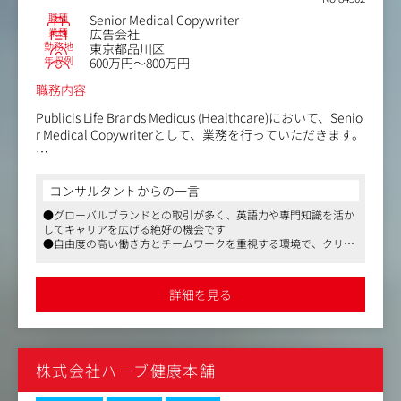
職種
Senior Medical Copywriter
業種
広告会社
勤務地
東京都品川区
年収例
600万円～800万円
職務内容
Publicis Life Brands Medicus (Healthcare)において、Senio
r Medical Copywriterとして、業務を行っていただきます。
-医療用医薬品の販促に関わる広告・パンフレット・ポス
ターなどの企画から制作に伴うコピーライティング全般を
コンサルタントからの一言
お任せします。
●グローバルブランドとの取引が多く、英語力や専門知識を活か
※企画、コピーライティング、制作、編集まで一貫して携
してキャリアを広げる絶好の機会です
わります。
●自由度の高い働き方とチームワークを重視する環境で、クリエ
-医師/薬剤師/看護師などの医療従事者に向けた、臨床効
イティブなアイデアを形にすることができます
果/作用機序など、製品の特性を捉えたパンフレットの作
●医療用医薬品広告の分野で専門性を磨きながら、社会貢献度の
成を行います。
高い仕事に携われるポジションです
詳細を見る
-制作業務は、医薬品の申請書や海外文献を読み込んだり、
シンポジウムへの参加やドクターへの取材などを行ったり
します。
-新薬の場合、競合プレゼンで取扱いが決定後、発売約1年
株式会社ハーブ健康本舗
前から企画、広告ビジュアル・パンフレット等の販促マテ
リアルの制作を開始します。