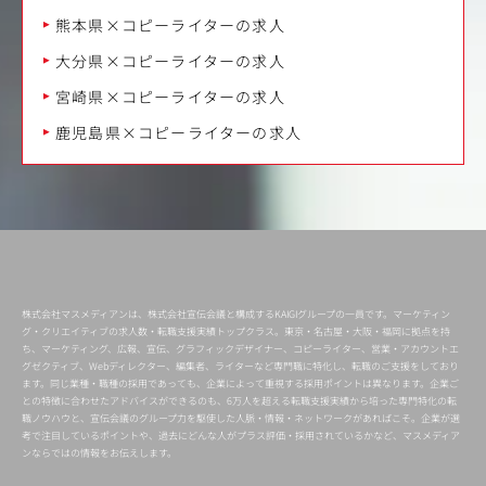
熊本県×コピーライターの求人
大分県×コピーライターの求人
宮崎県×コピーライターの求人
鹿児島県×コピーライターの求人
株式会社マスメディアンは、株式会社宣伝会議と構成するKAIGIグループの一員です。マーケティン
グ・クリエイティブの求人数・転職支援実績トップクラス。東京・名古屋・大阪・福岡に拠点を持
ち、マーケティング、広報、宣伝、グラフィックデザイナー、コピーライター、営業・アカウントエ
グゼクティブ、Webディレクター、編集者、ライターなど専門職に特化し、転職のご支援をしており
ます。同じ業種・職種の採用であっても、企業によって重視する採用ポイントは異なります。企業ご
との特徴に合わせたアドバイスができるのも、6万人を超える転職支援実績から培った専門特化の転
職ノウハウと、宣伝会議のグループ力を駆使した人脈・情報・ネットワークがあればこそ。企業が選
考で注目しているポイントや、過去にどんな人がプラス評価・採用されているかなど、マスメディア
ンならではの情報をお伝えします。