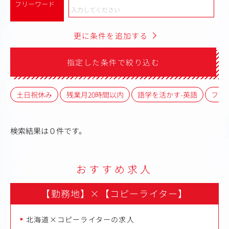
フリーワード
更に条件を追加する
指定した条件で絞り込む
土日祝休み
残業月20時間以内
語学を活かす-英語
フレ
検索結果は０件です。
おすすめ求人
【勤務地】
×
【コピーライター】
北海道×コピーライターの求人