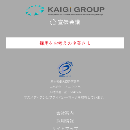
採用をお考えの企業さま
厚生労働大臣許可番号
人材紹介 13-ユ-040475
人材派遣 派 13-040596
マスメディアンはプライバシーマークを取得しています。
会社案内
採用情報
サイトマップ