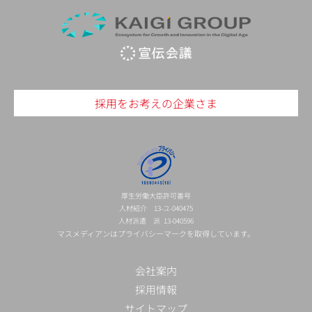
採用をお考えの企業さま
厚生労働大臣許可番号
人材紹介 13-ユ-040475
人材派遣 派 13-040596
マスメディアンはプライバシーマークを取得しています。
会社案内
採用情報
サイトマップ