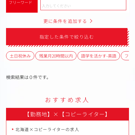
フリーワード
更に条件を追加する
指定した条件で絞り込む
土日祝休み
残業月20時間以内
語学を活かす-英語
フレ
検索結果は０件です。
おすすめ求人
【勤務地】
×
【コピーライター】
北海道×コピーライターの求人