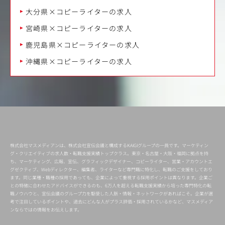
大分県×コピーライターの求人
宮崎県×コピーライターの求人
鹿児島県×コピーライターの求人
沖縄県×コピーライターの求人
株式会社マスメディアンは、株式会社宣伝会議と構成するKAIGIグループの一員です。マーケティン
グ・クリエイティブの求人数・転職支援実績トップクラス。東京・名古屋・大阪・福岡に拠点を持
ち、マーケティング、広報、宣伝、グラフィックデザイナー、コピーライター、営業・アカウントエ
グゼクティブ、Webディレクター、編集者、ライターなど専門職に特化し、転職のご支援をしており
ます。同じ業種・職種の採用であっても、企業によって重視する採用ポイントは異なります。企業ご
との特徴に合わせたアドバイスができるのも、6万人を超える転職支援実績から培った専門特化の転
職ノウハウと、宣伝会議のグループ力を駆使した人脈・情報・ネットワークがあればこそ。企業が選
考で注目しているポイントや、過去にどんな人がプラス評価・採用されているかなど、マスメディア
ンならではの情報をお伝えします。