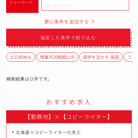
フリーワード
更に条件を追加する
指定した条件で絞り込む
土日祝休み
残業月20時間以内
語学を活かす-英語
フレ
検索結果は０件です。
おすすめ求人
【勤務地】
×
【コピーライター】
北海道×コピーライターの求人