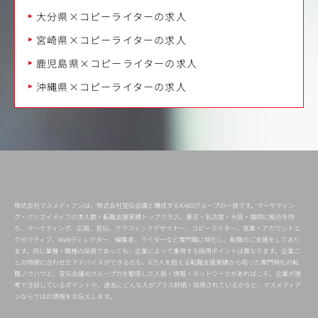
大分県×コピーライターの求人
宮崎県×コピーライターの求人
鹿児島県×コピーライターの求人
沖縄県×コピーライターの求人
株式会社マスメディアンは、株式会社宣伝会議と構成するKAIGIグループの一員です。マーケティン
グ・クリエイティブの求人数・転職支援実績トップクラス。東京・名古屋・大阪・福岡に拠点を持
ち、マーケティング、広報、宣伝、グラフィックデザイナー、コピーライター、営業・アカウントエ
グゼクティブ、Webディレクター、編集者、ライターなど専門職に特化し、転職のご支援をしており
ます。同じ業種・職種の採用であっても、企業によって重視する採用ポイントは異なります。企業ご
との特徴に合わせたアドバイスができるのも、6万人を超える転職支援実績から培った専門特化の転
職ノウハウと、宣伝会議のグループ力を駆使した人脈・情報・ネットワークがあればこそ。企業が選
考で注目しているポイントや、過去にどんな人がプラス評価・採用されているかなど、マスメディア
ンならではの情報をお伝えします。