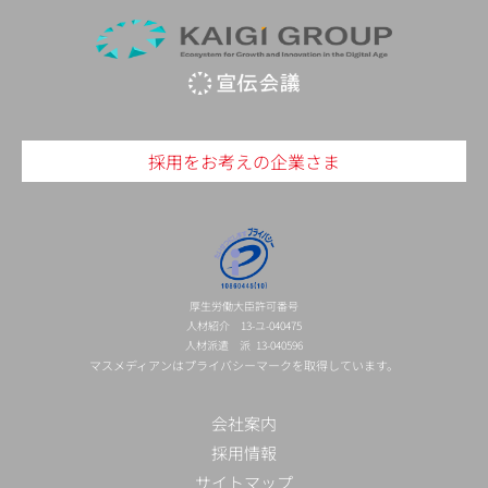
採用をお考えの企業さま
厚生労働大臣許可番号
人材紹介 13-ユ-040475
人材派遣 派 13-040596
マスメディアンはプライバシーマークを取得しています。
会社案内
採用情報
サイトマップ