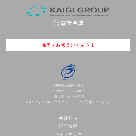
採用をお考えの企業さま
厚生労働大臣許可番号
人材紹介 13-ユ-040475
人材派遣 派 13-040596
マスメディアンはプライバシーマークを取得しています。
会社案内
採用情報
サイトマップ