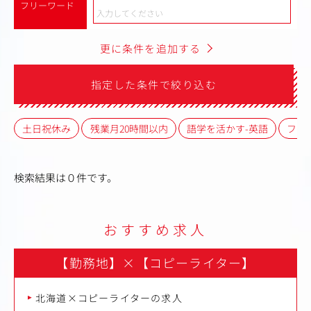
フリーワード
更に条件を追加する
指定した条件で絞り込む
土日祝休み
残業月20時間以内
語学を活かす-英語
フレ
検索結果は０件です。
おすすめ求人
【勤務地】
×
【コピーライター】
北海道×コピーライターの求人