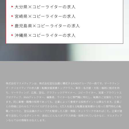
大分県×コピーライターの求人
宮崎県×コピーライターの求人
鹿児島県×コピーライターの求人
沖縄県×コピーライターの求人
株式会社マスメディアンは、株式会社宣伝会議と構成するKAIGIグループの一員です。マーケティン
グ・クリエイティブの求人数・転職支援実績トップクラス。東京・名古屋・大阪・福岡に拠点を持
ち、マーケティング、広報、宣伝、グラフィックデザイナー、コピーライター、営業・アカウントエ
グゼクティブ、Webディレクター、編集者、ライターなど専門職に特化し、転職のご支援をしており
ます。同じ業種・職種の採用であっても、企業によって重視する採用ポイントは異なります。企業ご
との特徴に合わせたアドバイスができるのも、6万人を超える転職支援実績から培った専門特化の転
職ノウハウと、宣伝会議のグループ力を駆使した人脈・情報・ネットワークがあればこそ。企業が選
考で注目しているポイントや、過去にどんな人がプラス評価・採用されているかなど、マスメディア
ンならではの情報をお伝えします。