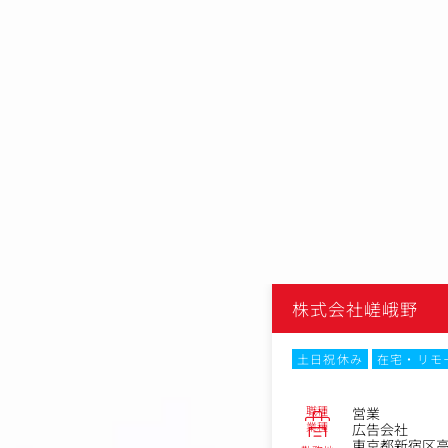
株式会社嵯峨野
土日祝休み
在宅・リモ
職種
営業
業種
広告会社
東京都新宿区高田