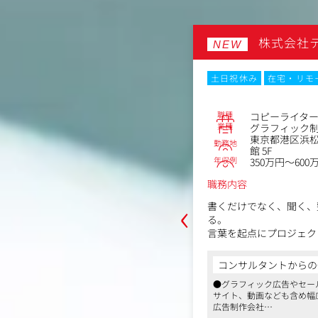
堂メディカル
株式会社
NEW
・リモートワーク
転勤なし
土日祝休み
在宅・リモ
職種
コピーライタ
No.84829
業種
グラフィック
ルコピーライター
東京都港区浜松町
勤務地
館 5F
赤坂6丁目2-4S-GATE赤坂ビル6階
年収例
350万円～600
1,200万円
職務内容
‹
書くだけでなく、聞く、
上の集学的な知識、医療用医薬品の専
る。
、医療従事者や患者に向けた企画を立
言葉を起点にプロジェク
ンスに基づいた分かりやすく丁寧な資
のコピーライターです。
ングする仕事です。
コンサルタントからの
①課題整理から企画構成
からの一言
社の定める業務
●グラフィック広告やセー
して担当
れる堅いイメージを覆すようなクリエイ
サイト、動画なども含め幅
クライアントとの対話を
手がけています
広告制作会社
整理するところから関わ
メディカルエージェンシー。グループの
●代理店経由の仕事と、企