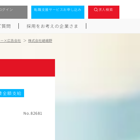
ログイン
転職支援サービスお申し込み
求人検索
ご質問
採用をお考えの企業さま
ター×広告会社
株式会社嵯峨野
費全額支給
No.82681