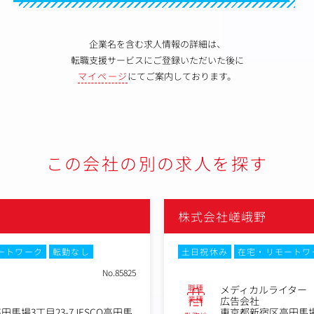
企業名を含む求人情報の詳細は、
転職支援サービスにご登録いただいた後に
マイページ
にてご案内しております。
この会社の別の求人を探す
株式会社嵯峨野
ートワーク
転勤なし
土日祝休み
在宅・リモートワ
No.85825
職種
メディカルライター
業種
広告会社
馬場3丁目23-7JESCO高田馬
東京都新宿区高田馬場3