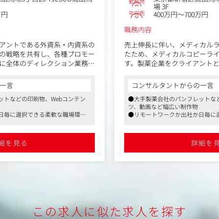
勤務地
場 3F
年収例
万円
400万円～700万円
職務内容
アントである外資系・内資系の
売上伸長に伴い、メディカル
の戦略を共有し、各種プロモー
たため、メディカルコピーラ
に全体のディレクション業務に
す。製薬企業をクライアント
業部門の人材を募集いたしま
プロモーションツールの企画
をお任せいたします。
一言
コンサルタントからの一言
ットなどの印刷物、Webコンテン
●大手製薬会社のパンフレットなど
【主な内容】
ツ、動画など幅広い制作物
医療機器企業に対して戦略を共
・基本資材の制作（総合製品
日毎に選択できる柔軟な職場環境
●リモートワークか出社か日毎に
ンツールの提案対応
ォーム、適正使用ガイドなど
し、勤務を継続している女性社員
●産休・育休制度等を活用し、勤
ーション資材（パンフレット、
・医療従事者向けプロモーシ
たご実績あり
も複数、同じ職種に復帰したご実
など）の企画・制作に対してのデ
webコンテンツ、動画など）
細を見る
詳細を
・患者向け疾患啓発資材（小冊
資材（小冊子、webコンテン
画など）の企画・制作
制作に対してのディレクション
・MR向け研修資材の制作
含めた多種多様な医療従事者や
・学会取材、記録集の編集・
ツールの提案、進行管理対応
・インタビュー記事の企画・
ィング本部（マーケティンググ
この求人に似た求人を探す