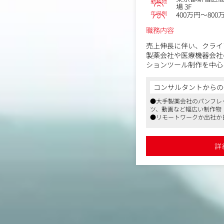
勤務地
場 3F
年収例
400万円～800
職務内容
売上伸長に伴い、クライ
製薬会社や医療機器会社
ションツール制作を中心
取り組んでいただける営
す。
コンサルタントからの
●大手製薬会社のパンフレ
《主な内容》
ツ、動画など幅広い制作物
・内資・外資系の製薬・
●リモートワークか出社か
有し、各種プロモーショ
●産休・育休制度等を活用
・医療従事者向けプロモ
も複数、同じ職種に復帰し
webコンテンツ、動画
詳
ィレクション
・患者さん向け疾患啓発
ツ、動画など）の企画・
・各種イベント、媒体を
患者さん向けの情報提供
◆配属先組織：マーケテ
ループ／SSP）