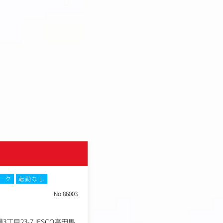
ーク
転勤なし
No.86003
丁目23-7JESCO高田馬