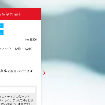
有名制作会社
株式会社サンデザインアソ
制
土日祝休み
転勤なし
し
職種
ディレクター兼コピーライ
No.86596
業種
グラフィック制作会社
東京都目黒区下目黒2-23-
勤務地
ィック・映像・Web）
F
年収例
425万円～600万円
職務内容
›
クライアントの課題解決につながる
の業務を担当いただきま
業・商品のブランドサポート、コン
ニング、コピーライティング業務な
す。
グを通じた企業・ブランド
コンサルタントからの一言
●クライアント●
、ブランドストーリー、ネ
●外部研修が豊富
食品、コスメ、美容、文具、雑貨、
リエイティブの会社です
ートメントなどの企画・開
●JAGDAやJPDAなど受賞歴のあるクリ
ビリティなど、幅広い業種のメーカ
フィック、テレビCMなど映
●短時間労働勤務制度あり
く、商品の立ち上げから携わるブラ
Web構築から運営まで行え