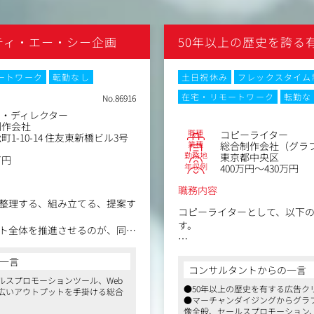
ティ・エー・シー企画
50年以上の歴史を誇る
ートワーク
転勤なし
土日祝休み
フレックスタイム
在宅・リモートワーク
転勤な
No.86916
ー・ディレクター
制作会社
職種
コピーライター
1-10-14 住友東新橋ビル3号
業種
総合制作会社（グラフ
勤務地
東京都中央区
万円
年収例
400万円～430万円
職務内容
整理する、組み立てる、提案す
コピーライターとして、以下
す。
ト全体を推進させるのが、同社
・クライアントへのヒアリン
一言
の価値整理
・コピーライティングまで一貫
コンサルタントからの一言
・企業・ブランドコンセプト
ルスプロモーションツール、Web
●50年以上の歴史を有する広告ク
ーミング、タグライン、ステ
広いアウトプットを手掛ける総合
通じて、課題や目指す方向性を
●マーチャンダイジングからグラ
発
ります。表層的な要望をそのま
像全般、セールスプロモーション、
業から直接依頼される案件の両方