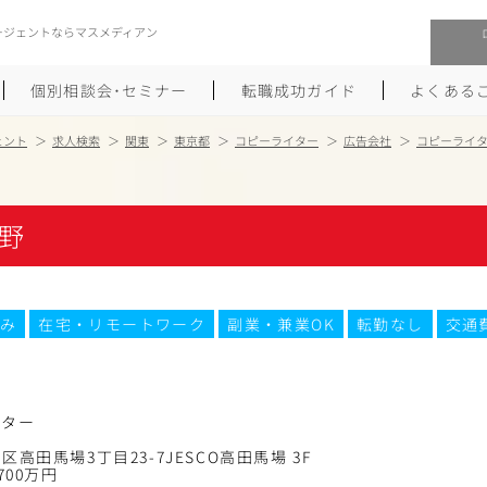
ージェントならマスメディアン
個別相談会･セミナー
転職成功ガイド
よくある
ェント
求人検索
関東
東京都
コピーライター
広告会社
コピーライ
転職活動を始めるにあたり
メーカー・事業会社への転職
野
履歴書のつくり方
大手広告会社への転職
職務経歴書のつくり方
エグゼクティブ転職
み
在宅・リモートワーク
副業・兼業OK
転勤なし
交通
ポートフォリオのつくり方
しゅふクリ･ママクリ転職
面接対策
年収アップ転職
イター
未経験から広告業界への転職
Uターン･Iターン転職
高田馬場3丁目23-7JESCO高田馬場 3F
700万円