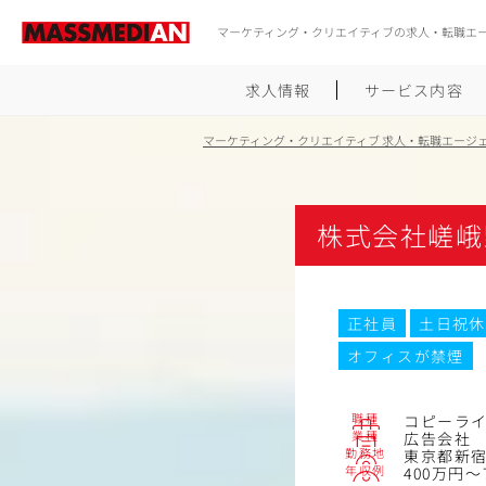
マーケティング・クリエイティブの求人・転職エ
求人情報
サービス内容
マーケティング・クリエイティブ 求人・転職エージ
株式会社嵯峨
正社員
土日祝休
オフィスが禁煙
職種
コピーラ
業種
広告会社
勤務地
東京都新宿区
年収例
400万円～