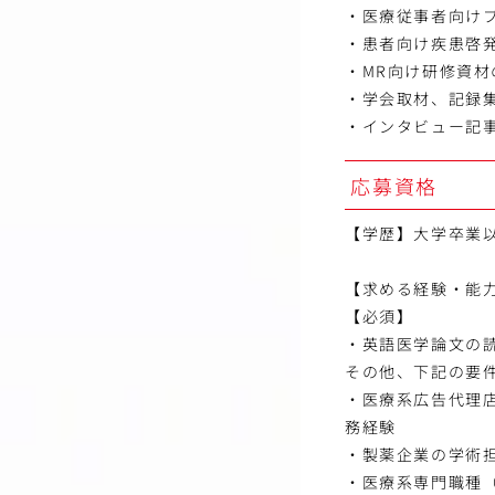
・医療従事者向け
・患者向け疾患啓
・MR向け研修資材
・学会取材、記録
・インタビュー記
応募資格
【学歴】大学卒業
【求める経験・能
【必須】
・英語医学論文の
その他、下記の要
・医療系広告代理
務経験
・製薬企業の学術
・医療系専門職種