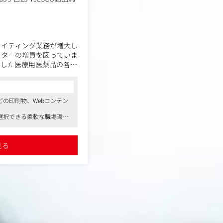
ライティング業務が増大し
イターの増員を図っていま
とした医療用医薬品の各種
・編集・ライティング業務
の印刷物、Webコンテン
情報概要、インタビューフ
選択できる柔軟な職場環境
）
務を継続している女性社員
ョン資材（パンフレット、
績あり
の企画・制作
見る
子、webコンテンツ、動
ライティング
制作