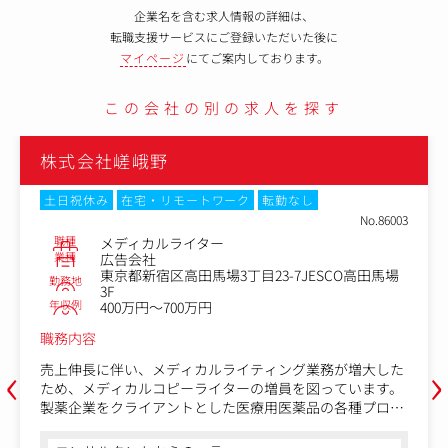
企業名を含む求人情報の詳細は、
転職支援サービスにご登録いただいた後に
マイページ
にてご案内しております。
この会社の別の求人を探す
株式会社嵯峨野
土日祝休み
在宅・リモートワーク
転勤なし
No.86003
職種
メディカルライター
業種
広告会社
東京都新宿区高田馬場3丁目23-7JESCO高田馬場
勤務地
3F
年収例
400万円～700万円
職務内容
‹
›
売上伸長に伴い、メディカルライティング業務が増大した
ため、メディカルコピーライターの増員を図っています。
製薬企業をクライアントとした医療用医薬品の各種プロモ
ーションツールの企画・編集・ライティング業務をお任せ
いたします。