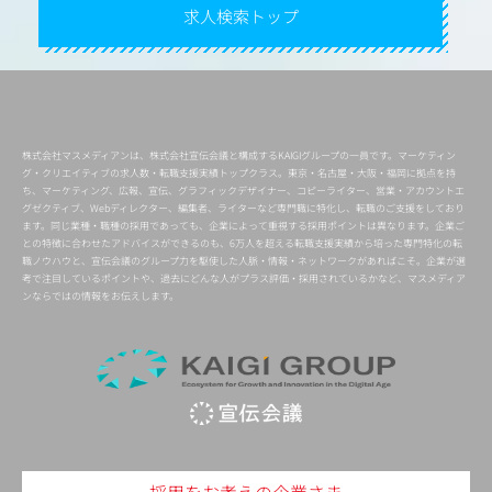
求人検索トップ
株式会社マスメディアンは、株式会社宣伝会議と構成するKAIGIグループの一員です。マーケティン
グ・クリエイティブの求人数・転職支援実績トップクラス。東京・名古屋・大阪・福岡に拠点を持
ち、マーケティング、広報、宣伝、グラフィックデザイナー、コピーライター、営業・アカウントエ
グゼクティブ、Webディレクター、編集者、ライターなど専門職に特化し、転職のご支援をしており
ます。同じ業種・職種の採用であっても、企業によって重視する採用ポイントは異なります。企業ご
との特徴に合わせたアドバイスができるのも、6万人を超える転職支援実績から培った専門特化の転
職ノウハウと、宣伝会議のグループ力を駆使した人脈・情報・ネットワークがあればこそ。企業が選
考で注目しているポイントや、過去にどんな人がプラス評価・採用されているかなど、マスメディア
ンならではの情報をお伝えします。