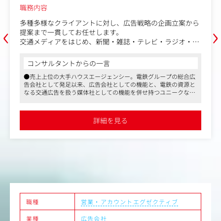
職務内容
‹
›
多種多様なクライアントに対し、広告戦略の企画立案から
提案まで一貫してお任せします。
交通メディアをはじめ、新聞・雑誌・テレビ・ラジオ・デ
ジタルなどを組み合わせた統合マーケティングを駆使し、
課題解決に向けた最適なコミュニケーション設計を行いま
コンサルタントからの一言
す。
●売上上位の大手ハウスエージェンシー。電鉄グループの総合広
業務はリーダーとともにチーム・ユニットで推進しつつ、
告会社として発足以来、広告会社としての機能と、電鉄の資源と
案件規模に応じて社内外のプランナーやクリエイティブな
なる交通広告を扱う媒体社としての機能を併せ持つユニークな会
ど多様な専門人材と連携。プロジェクト全体をリードする
社として特徴ある路線を歩んできました
役割も担っていただきます。
●近年では、さらにその独自性を強めています。グループのさま
JR東日本グループならではの豊富なアセットと顧客基盤の
ざまな資源がもつメディアとしてのポテンシャルを背景に、マス
詳細を見る
メディアと駅構内におけるプロモーション、駅・車両メディアの
もと、社会的影響力の大きな案件に裁量を持って挑戦でき
連動による相乗効果の追求など、従来の広告業務の枠を超えた複
る環境です。自らのアイデアを形にしながら、大規模プロ
合的なコミュニケーション活動を展開し、成長を続けています
ジェクトを動かすやりがいを実感いただけます。
●経営基盤は非常に安定しており、最近ではグループ外の案件も
拡大するなど業績好調です
職種
営業・アカウントエグゼクティブ
業種
広告会社