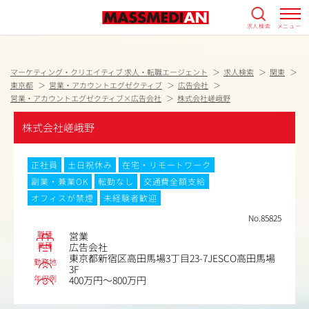
求人検索
メニュー
マーケティング・クリエイティブ 求人・転職エージェント
求人検索
関東
東京都
営業・アカウントエグゼクティブ
広告会社
営業・アカウントエグゼクティブ×広告会社
株式会社嵯峨野
株式会社嵯峨野
正社員
土日祝休み
在宅・リモートワーク
副業・兼業OK
転勤なし
交通費全額支給
オフィスが禁煙
未経験者歓迎
No.85825
職種
営業
業種
広告会社
東京都新宿区高田馬場3丁目23-7JESCO高田馬場
勤務地
3F
年収例
400万円～800万円