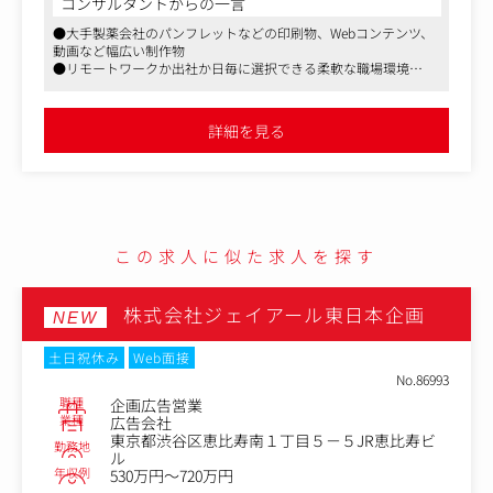
コンサルタントからの一言
●大手製薬会社のパンフレットなどの印刷物、Webコンテンツ、
【主な内容】
動画など幅広い制作物
・基本資材の制作（総合製品情報概要、インタビューフォ
●リモートワークか出社か日毎に選択できる柔軟な職場環境
ーム、適正使用ガイドなど）
●産休・育休制度等を活用し、勤務を継続している女性社員も複
・医療従事者向けプロモーション資材（パンフレット、w
数、同じ職種に復帰したご実績あり
ebコンテンツ、動画など）の企画・制作
詳細を見る
・患者向け疾患啓発資材（小冊子、webコンテンツ、動画
など）の企画・制作
・MR向け研修資材の制作
・学会取材、記録集の編集・ライティング
・インタビュー記事の企画・制作
この求人に似た求人を探す
株式会社ジェイアール東日本企画
NEW
土日祝休み
Web面接
No.86993
職種
企画広告営業
業種
広告会社
東京都渋谷区恵比寿南１丁目５－５JR恵比寿ビ
勤務地
ル
年収例
530万円～720万円