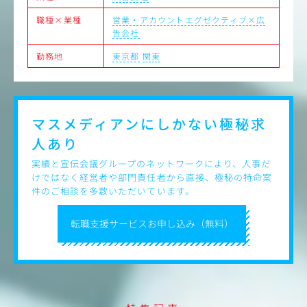
職種×業種
営業・アカウントエグゼクティブ×広
告会社
勤務地
東京都
関東
マスメディアンにしかない
極秘求
人あり
実績と宣伝会議グループのネットワークにより、人事だ
けではなく経営者や部門責任者から直接、極秘の特命案
件のご相談を多数いただいています。
転職支援サービスお申し込み（無料）