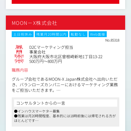
にもヘアエッセンスオイルやクリームシャンプーなど幅広
語学力をフルに活かせる環境：
い商品を開発・販売しています。
日々の配信や顧客とのやり取りで英語を使用するため、お
持ちの語学スキルを活かし、グローバルな販売スキルを身
自社ブランド「VALANROSE」を展開する同社にて、ECモ
MOON－X株式会社
につけることが可能です。
ールを中心としたEC運営をご担当いただきます。
楽天・AmazonなどのECモール運営を中心に、売上分析・
土日祝休み
残業月20時間以内
転勤なし
Web面接
販促施策・商品ページ改善などを通じて、EC売上の拡大を
No.85318
担っていただくポジションです。
職種
D2Cマーケティング担当
業種
事業会社
勤務地
大阪府大阪市北区曾根崎新地1丁目13-22
ご経験や志向に応じて、ECモール・自社ECの双方から売
年収例
500万円～800万円
上拡大に関わっていただける環境です。
職務内容
（具体的な業務内容）
・楽天 / Amazon / Yahoo / Qoo10などのモール運営
グループ会社であるMOON-X Japan株式会社へ出向いただ
・売上 / CVR / 広告効果の分析
き、バランローズカンパニーにおけるマーケティング業務
・モール広告の運用 / 改善
をご担当いただきます。
・商品ページ / LP / バナー改善
・セール / キャンペーン企画
楽天・AmazonなどのECモールにおける売上最大化を目的
コンサルタントからの一言
・広告代理店とのコミュニケーション
とした運営業務をお任せいたします。
●インハウスマーケター募集
・競合調査 / 市場リサーチ など
入社後は、既存メンバーと連携しながらECモールの運営を
●残業は月20時間程度、基本的には18時前後には帰宅される方が
ご担当いただきます。
ほとんどです
また、自社ECサイトの運営経験をお持ちの方には、スキル
●自社EC・モールを中心に2桁億円を超えるほどに売上好調
やご経験に応じて自社EC領域の運営・改善業務をお任せす
（具体的な業務内容）