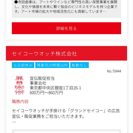
・店頭・ECで「売れる仕掛け」をつくること
●寺田倉庫は、アートやワインなど専門性の高い保管事業を展開
USEUM」・画材ラボ「PIGMENT TOKYO」・日本最大級の
し、文化や価値を未来に繋ぐ独自のビジネスモデルを持つ企業で
ギャラリーコンプレックス「TERRADA ART COMPLEX」な
す。アート市場の拡大や地域活性化にも貢献しています
＜業務概要＞
どの芸術文化発信施設の運営を通じて、天王洲をアートの
●アートギャラリーカフェ「WHAT CAFE」で、若手アーティスト
・販促企画の立案、推進
一大拠点にするための街づくりに取り組んでいます。
支援やアート作品の展示販売を通じて、アート市場の未来を創る
・店頭販促物・ディスプレイの企画制作
社会的意義のある仕事に携われます
詳細を見る
・POPUPイベント、SNS施策の企画運営
●フレックスタイム制やリモート勤務、副業可など柔軟な働き方
その中で今回の募集グループでは、日本のアート市場の裾
が可能。昼食補助や海外旅行補助など福利厚生も充実し、働きや
野拡大と若手アーティストの支援をテーマに、アート作品
すい環境が整っています
＜業務詳細＞
の展示販売やアートによる街づくり等の事業を行っていま
・市場・競合・トレンドリサーチ
す。
・販促施策／キャンペーン企画立案
セイコーウオッチ株式会社
・POP・什器・ビジュアルなど販促物の企画・ディレクシ
ギャラリーとカフェが融合するアート空間で、お食事やお
ョン
飲み物を楽しみながらアート作品を鑑賞・購入いただける
土日祝休み
残業月20時間以内
転勤なし
・店頭ディスプレイ、売場演出の企画提案
アートギャラリーカフェ「WHAT CAFE」にて、接客・営業
No.70444
・POPUPイベントの企画／運営サポート
を通じて、より多くのひとにファーストアートと出会う場
職種
宣伝販促担当
・SNS連動施策、ノベルティ企画
を創出し、より多くの若手アーティストの支援を推進いた
業種
事業会社
・販促実績の分析、改善提案
勤務地
東京都中央区銀座1丁目26-1
だけることを期待しています。
・営業・PR・デザイン・店舗と連携した販促進行管理
年収例
600万円～860万円
・発売スケジュールに合わせた販促準備・進行対応
具体的には、WHAT CAFEにて、ご来店されたお客様へのア
職務内容
ート作品の提案・販売をメインに担っていただきます。ゆ
くゆくは、接客経験を活かし、販売戦略の立案やイベント
セイコーウオッチが手掛ける「グランドセイコー」の広告
企画など、より幅広い業務に挑戦していただくことを想定
宣伝・販促業務をご担当いただきます。
しています。
■GS（グランドセイコー）宣伝販促部