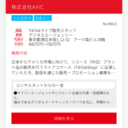
株式会社AViC
土日祝休み
転勤なし
No.85613
職種
TikTokライブ販売スタッフ
業種
デジタルエージェンシー
勤務地
東京都港区赤坂1-12-32 アーク森ビル19階
年収例
400万円～700万円
職務内容
日本からアメリカ市場に向けて、リユース（中古）ブラン
ド品の販売を行うライブコマース（TikTokShop）に出演し
ていただき、配信を通じた販売・プロモーション業務をお
任せします。自社の売上・利益を最大化するため、事前の
商品選定から実際のライブ配信、効果検証までを一気通貫
コンサルタントからの一言
でご担当いただきます。
●サイバーエージェントやリクルート出身の代表・役員陣のも
と、
■具体的な業務内容
強みであるデジタルマーケティングノウハウを元に、早期から超
大手ナショナルクライアントから、有名グローバルブランド、東
ライブ配信の企画・出演: アメリカの視聴者に向けたTikTo
証一部上場企業などのマーケティング支援を手がけ
kライブでの商品紹介、魅力のプレゼンテーション、リア
4年ほどでグロース上場を果たしました
詳細を見る
●「ベストベンチャー100」「Mizuho Innovation Award」など有
ルタイムでの接客および販売。
望イノベーション企業として様々なメディア・アワードで取り上
視聴者コミュニケーション: 英語でのコメント対応や質問