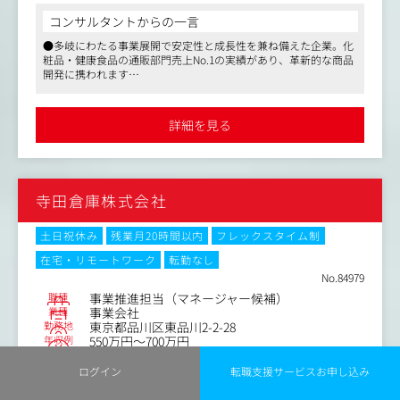
ど）の定義とモニタリング体制の構築
コンサルタントからの一言
具体的には、以下の役割を担っていただきます。
●マーケティング・CRM戦略の総指揮（戦略設計）
●多岐にわたる事業展開で安定性と成長性を兼ね備えた企業。化
・集客ポートフォリオの最適化
粧品・健康食品の通販部門売上No.1の実績があり、革新的な商品
◆全社横断でのプロモーション戦略の統合・推進（各チャ
開発に携われます
アドアフィリエイトを中心としつつ、リスク分散と拡大を
ネルを分断させない一貫したプロモーション戦略の設計と
●全社横断のプロモーション戦略をリードし、クリエイティブな
狙ったWeb広告全般の媒体戦略立案
推進）
施策を通じて成果を実感できるやりがいのあるポジションです
●週2日のリモートワークやフレックスタイム制を導入。年間休
詳細を見る
・クリエイティブ戦略の統括
日120日以上で、ワークライフバランスを保ちながら働ける環境
◆ 戦略策定と施策実行（戦略設計に加え、自ら重要施策に
ブランド毀損を防ぎつつ獲得を最大化するための、訴求
です
入り込み、企画～実行～改善までの一連のプロセスをリー
軸・コミュニケーション設計のディレクション(タレント起
ドし、成果創出にコミットする）
用や新規獲得施策立案も含む)
寺田倉庫株式会社
◆ 顧客インサイトに基づくクリエイティブ創出（商品価値
・LTV最大化モデルの構築
やブランドの魅力を、顧客視点で解釈し、コピー・ビジュ
顧客ロイヤリティを高めるためのCRM戦略（アップセル、
アル・体験設計を創り出す）
土日祝休み
残業月20時間以内
フレックスタイム制
クロスセル、F2転換率向上）の全体設計と指揮
在宅・リモートワーク
転勤なし
◆プロモーションの仕組み化・再現性構築（施策単位で終
No.84979
●組織開発・マネジメント（組織づくり）
わらせるのではなく、成果の出るプロモーションモデルの
・組織構造の設計
職種
事業推進担当（マネージャー候補）
型化と、組織としての実行力強化）
業種
事業会社
事業拡大に伴う最適な人員配置、採用計画の立案、業務フ
勤務地
東京都品川区東品川2-2-28
ローの標準化
＜具体的な業務内容＞
年収例
550万円～700万円
プロモーションの仕組み化・再現性構築（施策単位で終わ
・メンバーマネジメント
職務内容
らせるのではなく、成果の出るプロモーションモデルの型
ログイン
転職支援サービスお申し込み
各チームメンバーの育成、評価制度の運用、モチベーショ
化と、組織としての実行力強化）
今回の募集グループでは、日本のアート市場の裾野拡大と
ン管理