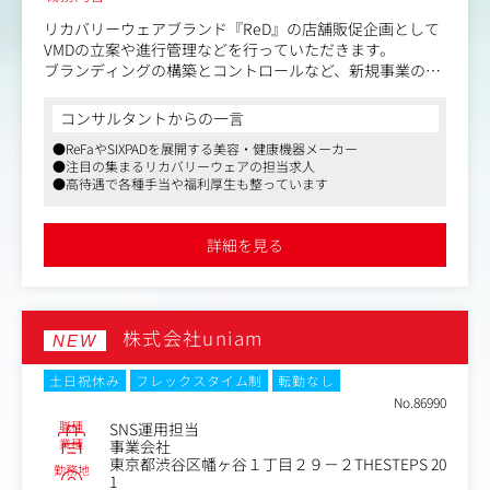
リカバリーウェアブランド『ReD』の店舗販促企画として
VMDの立案や進行管理などを行っていただきます。
ブランディングの構築とコントロールなど、新規事業のた
め仕組みづくりから携わっていただくことが可能です。
（ディレクション補助、デザイン、スケジュール管理業
コンサルタントからの一言
務、各種販促物企画、各市場との連携 など）
●ReFaやSIXPADを展開する美容・健康機器メーカー
●注目の集まるリカバリーウェアの担当求人
〈具体的な業務内容〉
●高待遇で各種手当や福利厚生も整っています
●ブランド/商品の広告クリエイティブ制作
●外部制作パートナーとの連携と制作物のディレクション
業務
詳細を見る
●事業部門 /営業部門と連携し、各市場の販促につながる
クリエイティブ企画
●店舗内装、施工
●タスク、スケジュール管理 など
株式会社uniam
NEW
土日祝休み
フレックスタイム制
転勤なし
No.86990
職種
SNS運用担当
業種
事業会社
東京都渋谷区幡ヶ谷１丁目２９－２THESTEPS 20
勤務地
1