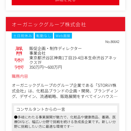
・顧客分析（KPIとして継続率、LTVなど）
・分析結果を元にしたCRM施策の考案及び実行（メルマ
ガ、同梱物の設計、各種キャンペーン）
・休眠掘り起こし （休眠掘り起こしTEL、休眠掘り起こし
オーガニックグループ株式会社
メールの導入）
・キャンペーン企画・準備/運用/振り返り
・メルマガ作成/配信、SNSコンテンツ作成などがキャンペ
土日祝休み
転勤なし
Web面接
ーンの運用
No.86642
・会報誌の制作
職種
販促企画・制作ディレクター
・季節限定商品や福袋等のイベント企画を実施
業種
事業会社
東京都渋谷区神南1丁目19-4日本生命渋谷アネッ
・顧客の声から商品開発の企画～進行など
勤務地
クス7F
年収例
350万円～600万円
職務内容
オーガニックグループのグループ企業である「STORiiY株
式会社」は、化粧品ブランドの企画・開発、ブランディン
グ、デザイン、流通戦略、販路展開をすべてインハウスで
手掛ける化粧品メーカーです。
さらに、グループのインフラやノウハウを活かし、オンラ
コンサルタントからの一言
イン・オフライン統合マーケティング支援も展開していま
●多岐にわたる事業展開が魅力で、化粧品や健康商品、養鶏、医
す。
療DXなど、幅広い分野で挑戦を続ける急成長企業です。新しい分
「いい仲間と いい仕事をし いい会社をつくる」を理念と
野に挑戦したい方に最適な環境です
し、社内外をリスペクトしながら挑戦を続ける環境を大切
●韓国コスメブランドの日本展開を支えるポジションで、企画・