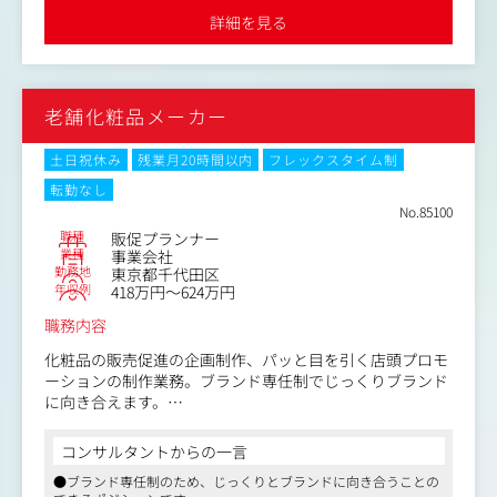
ることもございます。
・楽天 / Amazon / Yahoo / Qoo10などのモール運営
詳細を見る
・売上 / CVR / 広告効果の分析
主力商品である「KUROクリームシャンプー」はECモール
・モール広告の運用 / 改善
でもランキング上位を獲得するなど高い人気を誇ってお
・商品ページ / LP / バナー改善
り、今後さらにEC事業を成長させていくための体制強化に
・セール / キャンペーン企画
老舗化粧品メーカー
伴う募集です。
・広告代理店とのコミュニケーション
・競合調査 / 市場リサーチ など
土日祝休み
残業月20時間以内
フレックスタイム制
会社は少数精鋭で責任者とも距離感が近く、メンバー1人1
転勤なし
人の声が尊重される環境です。
No.85100
将来的には、自分のアイディアでビジネスを動かしていく
職種
販促プランナー
サイト責任者へと、キャリアアップすることが可能です。
業種
事業会社
勤務地
東京都千代田区
（ポジションの魅力）
年収例
418万円～624万円
①通販マーケティングの面白さを、実践の中で学べる
職務内容
同社では、広告運用だけでなく、「どうすればお客様に長
く愛されるブランドになるか」という視点でマーケティン
化粧品の販売促進の企画制作、パッと目を引く店頭プロモ
グを行っています。
ーションの制作業務。ブランド専任制でじっくりブランド
LTVやCRMなど、定期通販ならではの考え方も、実際のデ
に向き合えます。
ータや施策を通して身につけていくことができます。
社内外との折衝・調整、ディレクションなど業務範囲も多
マーケターとしての引き出しを広げたい方には、とても良
岐に渡り、様々な経験を積むことが可能です。
コンサルタントからの一言
い環境です。
●ブランド専任制のため、じっくりとブランドに向き合うことの
【具体的には】