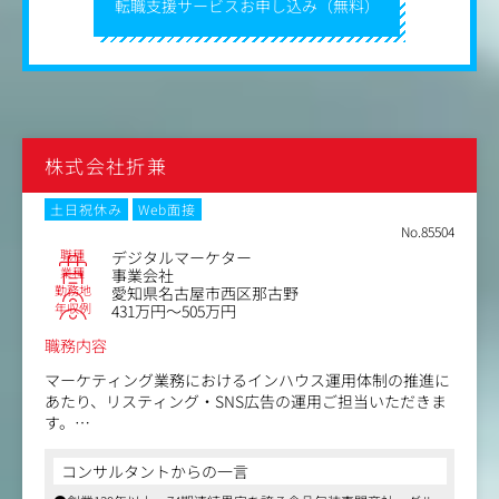
転職支援サービスお申し込み（無料）
株式会社折兼
土日祝休み
Web面接
No.85504
職種
デジタルマーケター
業種
事業会社
勤務地
愛知県名古屋市西区那古野
年収例
431万円～505万円
職務内容
マーケティング業務におけるインハウス運用体制の推進に
あたり、リスティング・SNS広告の運用ご担当いただきま
す。
ゆくゆくは、既存のCRM施策・SNS運用も内製化し、ご担
当いただく予定です。
コンサルタントからの一言