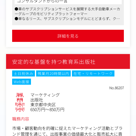
コンサルタントからの一言
●車のサブスクリプションサービスを展開する大手自動車メーカ
ーグループのモビリティプラットフォーマー
●単なるリース、サブスクリプションモデルにとどまらず、クル
マと人の関係を見直し、構築していく同社の壮大な取り組みにジ
ョインいただけるポジションです
●マスメディアンからの紹介実績あり
詳細を見る
安定的な基盤を持つ教育系出版社
土日祝休み
残業月20時間以内
在宅・リモートワーク
Web面接
No.86207
職種
マーケティング
業種
出版社
勤務地
東京都中央区
年収例
650万円～850万円
職務内容
市場・顧客動向を的確に捉えたマーケティング活動とブラ
ンド管理を通じて、出版事業の価値最大化と販売拡大に貢