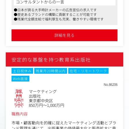
■WHAT CAFEについて：https://cafe.warehouseofart.org/
セイコーウオッチが手掛ける最高級のブランド「グランド
コンサルタントからの一言
セイコー」のグローバルマーケティング戦略を立案し、国
●日本が誇る大手時計メーカーの広告宣伝の求人です
＜具体的な業務内容＞
内・海外向けの宣伝販促業務を推進いただきます。
●歴史あるブランドの構築に貢献することが可能です
■アート作品の提案・販売（メイン業務）
●残業代全額支給で福利厚生も充実、働きやすい環境です
・お客様への接客・アート作品の魅力の伝達、販売
●店頭キャンペーン等の企画立案
・作品の展示準備、店舗オペレーションの改善
●イベント、催事実施等の運営
・スタッフへの接客指導やマニュアル整備、会期毎のセー
●Webサイト製品詳細ページなどの各種文書の起案、構成
詳細を見る
ルスシートの作成
●広告出稿業務
・若手アーティストの作品販売におけるセールスプロセス
●関係各所との折衝や情報収集
の構築（接客手法の型化など）
●WebsサイトおよびSNS／管理・運用・分析
●Watches & Wondersをはじめとするグローバルイベント
安定的な基盤を持つ教育系出版社
■イベント・プロモーション企画（ゆくゆくお任せしたい
の運営 など
業務）
・外部企業とのタイアップイベントやPR施策の立案・実行
＜グランドセイコーについて＞
土日祝休み
残業月20時間以内
在宅・リモートワーク
・SNSやメディアを通じた集客・ブランディング活動
グランドセイコーは、セイコーの時計づくりの最高技術を
Web面接
集結し1960年に誕生しました。原材料から仕上げ加工まで
No.86206
■物販出店先および飲食テナントの誘致
一貫した製造体制で手掛け、時計として究極の機能を追求
職種
マーケティング
・WHAT CAFE内物販スペースの出店先の調査、誘致、契約
した「最高峰の腕時計」です。
業種
出版社
等
勤務地
東京都中央区
・WHAT CAFE飲食テナントの調査、誘致、運営管理等
2010年にグローバルローンチした後、2017年に独立ブラン
年収例
850万円～1,000万円
ドとなり、アメリカ、ヨーロッパ、アジアパシフィックで
職務内容
はグランドセイコーだけを取り扱う現地法人も誕生してい
ます。ブランドフィロソフィ―である「The Nature of Tim
市場・顧客動向を的確に捉えたマーケティング活動とブラ
e」をベースに、時計の本質、受け継ぐ「匠」の技、時の
ンド管理を通じて、出版事業の価値最大化と販売拡大に貢