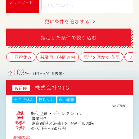
フリーワード
更に条件を追加する
指定した条件で絞り込む
土日祝休み
残業月20時間以内
語学を活かす-英語
フレ
103
全
件
（1件～40件を表示）
株式会社MTG
NEW
土日祝休み
転勤なし
Web面接
No.87081
職種
販促企画・ディレクション
業種
事業会社
勤務地
東京都港区港南1-8-15Wビル20階
年収例
450万円～550万円
職務内容