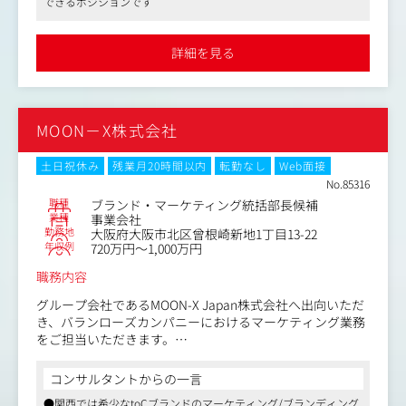
②ブランドが育っていくフェーズに関われる
できるポジションです
■担当する販促ツール
MOON-Xグループとの経営統合をきっかけに、ブランドを
プロモーションディスプレイ、化粧品什器の装飾、化粧品
さらに大きく育てていくフェーズにあります。
什器用カセット、POP、商品リーフレット、ノベルティ等
これからブランドがどう成長していくのか、その過程にマ
詳細を見る
1.販促プロモーション企画の立案および進行
ーケターとして関われるのも、このポジションならではの
2.販促ツール（デザイン・コピー）のディレクションおよ
魅力です。
び制作業務
3.撮影（人物・プロダクト）ディレクション
③少数精鋭だからこそ、意見がちゃんと届く
MOON－X株式会社
4.進行管理、販促費の予算管理、請求書処理業務など
チームは少数精鋭で、経営層やメンバーとの距離も近い環
境です。
土日祝休み
残業月20時間以内
転勤なし
Web面接
「こうしたらもっと良くなるかも」というアイデアも
No.85316
職種
ブランド・マーケティング統括部長候補
業種
事業会社
勤務地
大阪府大阪市北区曾根崎新地1丁目13-22
年収例
720万円～1,000万円
職務内容
グループ会社であるMOON-X Japan株式会社へ出向いただ
き、バランローズカンパニーにおけるマーケティング業務
をご担当いただきます。
バランローズカンパニーについて：https://b-valance.co.j
コンサルタントからの一言
p/
●関西では希少なtoCブランドのマーケティング/ブランディング