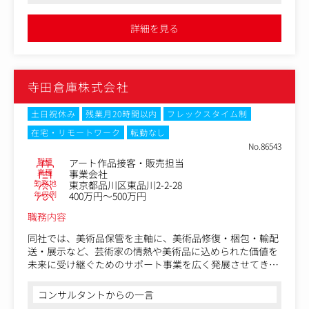
にしています。
進行・数値管理など幅広い業務に携われます。ブランドを「育て
る」経験を積みたい方におすすめです
詳細を見る
●スピード感ある環境で、社員の自己評価を重視した年俸決定や
本ポジションは、韓国メイクアップブランド「pyt」の販
勉強会支援制度など、成長を後押しする仕組みが整っています。
促企画を担うメンバーとして、ブランドマネージャー、P
挑戦を楽しむ方に最適です
R、デザインチーム、営業チームと連携しながら、店頭販
促・POPUP・SNS施策など、ブランドを広げるための企画
寺田倉庫株式会社
立案～実行までを一貫して推進していただくポジションで
す。
土日祝休み
残業月20時間以内
フレックスタイム制
販促物を「つくる」だけでなく、どう見せれば手に取られ
在宅・リモートワーク
転勤なし
るのか、どうすればブランドの世界観を伝えられるのかま
No.86543
で含めて設計する役割となります。
職種
アート作品接客・販売担当
「pyt」のブランドコンセプトや世界観を理解し、店頭・S
業種
事業会社
NS・イベントなどあらゆる接点でブランド価値を最大化し
勤務地
東京都品川区東品川2-2-28
ていただきます。
年収例
400万円～500万円
ブランドマネージャーのもと、「営業」「PR」「デザイナ
職務内容
ー」「MD」チームと連携し、少人数で密にコミュニケー
ションを取りながら、スピード感を持って販促施策を進め
同社では、美術品保管を主軸に、美術品修復・梱包・輸配
ています。
送・展示など、芸術家の情熱や美術品に込められた価値を
未来に受け継ぐためのサポート事業を広く発展させてきま
＜ミッション＞
した。
・ブランドコンセプトを体現する販促企画の実施
コンサルタントからの一言
・店頭・SNS・POPUPを通じたブランド認知拡大
また、現代アートのコレクターズミュージアム「WHAT M