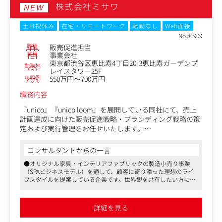
担当店舗の売上向上に直接関わることができ、自身の施策
株式会社ミサワ
ていく。そんな「関係づくりのプロ」を、新たに仲間とし
NEW
成果を数字で実感できます。
てお迎えしたいと考えています。
・マーケティング業務としての幅の広さ
土日祝休み
在宅・リモートワーク
転勤なし
Web面接
商圏分析、販促企画、効果検証、店舗戦略まで一気通貫で
＜具体的には＞
No.86909
担当できます。
・顧客セグメントに応じたCRM施策の企画、実行（メール
職種
販売促進担当
・店舗（現場）に近いマーケティング
配信、同梱物、LINEなど）
業種
事業会社
机上の分析だけではなく、店舗や顧客に近い環境でマーケ
東京都渋谷区恵比寿4丁目20-3恵比寿ガーデンプ
・購買、閲覧、行動データの分析と施策への反映
勤務地
ティングに携われます。
レイスタワー25F
・F2転換、アップセル、離脱防止などの改善提案と実行
年収例
550万円～700万円
・メルマガの文章作成やキャンペーン訴求の設計
・ユーザーインタビューや定性調査の設計、実施
職務内容
・他チーム（CS/商品企画/デザイン）との連携とプロジェ
『unico』『unico loom』を展開している同社にて、売上
クト推進
計画達成に向けた販売促進戦略・ブランディング戦略の策
定および実行管理をお任せいたします。
＜具体的な業務内容＞
コンサルタントからの一言
・自社メディア、SNS、広告、CRM等のデジタルマーケテ
●オリジナル家具・インテリアファブリックの製造小売り事業
ィング全般
（SPAビジネスモデル）を通して、顧客に寄り添った理想のライ
・店舗における販促戦略の立案と、それにまつわる制作物
フスタイルを提案している企業です。世界観を共有したい方には
のディレクション
うってつけの求人です
・社内関係部署との調整や進行管理等
●3年以上増益を続けており、さらなる体制強化での募集です
・スタッフのマネジメント
●就業環境も安定しており、平均残業時間は月30時間で、22時以
詳細を見る
降の残業は原則禁止、毎週水曜日はノー残業デーを実施していま
す