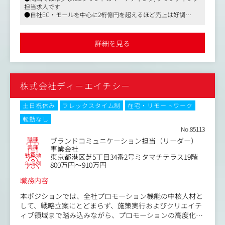
いつまでも綺麗でありたいと願う全ての人に寄り添い支え
担当求人です
るヘアケアブランドVALANROSE（バランローズ）を展開
●自社EC・モールを中心に2桁億円を超えるほど売上は好調
しています。
●残業は月20時間程度、基本的には18時前後には帰宅される方が
ミドル・シニア世代をターゲットとした主力商品「KURO
ほとんどです
クリームシャンプー」は、累計販売数200万個を誇り、他
詳細を見る
にもヘアエッセンスオイルやクリームシャンプーなど幅広
い商品を開発・販売しています。
入社後は、代表直下で意思決定を担い、既存の主力ブラン
株式会社ディーエイチシー
ドをさらにスケールさせる「経営幹部候補」として、幅広
い業務をお任せいたします。
土日祝休み
フレックスタイム制
在宅・リモートワーク
（具体的な業務内容）
転勤なし
●事業戦略・PLマネジメント（経営視点）
No.85113
・事業計画の策定
職種
ブランドコミュニケーション担当（リーダー）
年間・半期ごとの売上・利益目標の設計および、達成に向
業種
事業会社
けたロードマップの作成
勤務地
東京都港区芝5丁目34番2号ミタマチテラス19階
年収例
800万円～910万円
・予算配分と投資判断
職務内容
広告宣伝費、システム投資などの予算策定と、ROI最大化
に向けたリソース配分の意思決定
本ポジションでは、全社プロモーション機能の中核人材と
して、戦略立案にとどまらず、施策実行およびクリエイテ
・KGI/KPI設計
ィブ領域まで踏み込みながら、プロモーションの高度化と
事業フェーズに合わせた重要指標（CPA、LTV、継続率な
再現性構築を推進していただきます。