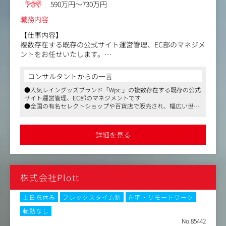
年収例
590万円～730万円
職務内容
【仕事内容】
複数存在する既存の公式サイト運営管理、EC部のマネジメ
ントをお任せいたします。
既存ECサイトの基盤を整え、売り上げをどう伸ばしていく
かの戦略立案の具体化と実行・検証を役割として担ってい
コンサルタントからの一言
ただく予定です。
●人気レイングッズブランド「Wpc.」の複数存在する既存の公式
また売上拡大により人員が増加しているため、まずは自社
サイト運営管理、EC部のマネジメントです
ECサイトメンバーのマネジメント、ゆくゆくはＥＣ運営チ
●全国の有名セレクトショップや百貨店で販売され、幅広い世代
ーム全体の育成・マネジメントもお任せしたいと考えてお
に支持
ります。
●転勤なし。働き方◯
詳細を見る
＜業務詳細＞
・ECでの戦略立案、施策の実行と検証
・自社ECサイトのチームマネジメント、メンバーの育成フ
ォロー
株式会社Plott
・EC全体の販売計画に対する予実管理
・EC集客施策の具体化、各店での実施フォロー
・MD計画にあわせた商品ページ強化、特集の計画と展開
土日祝休み
フレックスタイム制
在宅・リモートワーク
・業務効率化の為のシステム導入
転勤なし
・広告代理店やデザイン会社など外注先との折衝、進行管
No.85442