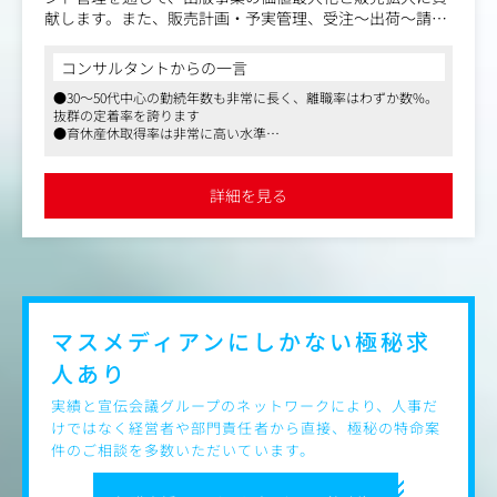
移ろいを季節や自然の中に感じる日本独自の感性や美意識
献します。また、販売計画・予実管理、受注～出荷～請
を訴求しています。
求、資材調達・物流管理までの事業運営を最適化し、安定
2022年には初めて欧州以外のブランドとして世界最大のウ
的かつ持続的な成長を支えます。
コンサルタントからの一言
オッチ業界の展示会Watches＆Wondersに出展しました。
●30～50代中心の勤続年数も非常に長く、離職率はわずか数%。
【具体的な業務内容】
2023年からは、若年富裕層を新しい戦略顧客として、「Ali
抜群の定着率を誇ります
・メンバー育成支援とチーム運営
●育休産休取得率は非常に高い水準
ve in Time 今、この時を生きる人へ」という新しいCom
・広報・広告・営業支援企画の立案～実行を一貫主導
●リモート併用可。残業も月平均15時間と少なく社員一人ひとり
municationで、広告ビジュアル、店頭Look ＆ Feelを一新
・EC、SNSにおけるデジタルマーケティング
が安心して働ける職場づくりに向けた取り組みを積極的に推進し
し、唯一無二の価値を提供するラグジュアリーブランドと
・販促活動面の著者対応
ています
詳細を見る
してグローバルに訴求を続けています。
・販売計画の進捗・数値管理と改善アクションのオーナー
シップ
グランドセイコーのグローバルマーケティング施策の販促
・営業・編集など関係部門とのクロス調整
業務を担当し、社内の企画部門、CS推進部門、広報部門、
・書店・取次店との折衝
国内・海外の営業部門および現地法人などと協調しながら
推進するポジションです。
マスメディアンにしかない
極秘求
人あり
実績と宣伝会議グループのネットワークにより、人事だ
けではなく経営者や部門責任者から直接、極秘の特命案
件のご相談を多数いただいています。