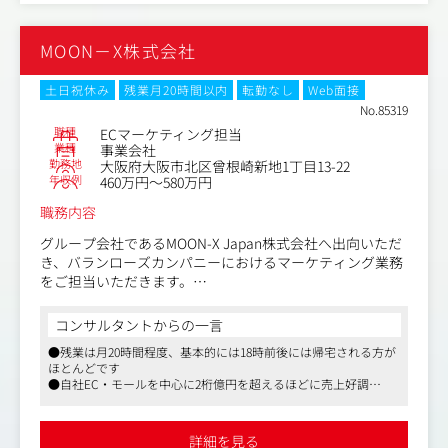
げられ、VCより3.3億円の資金調達を受けるなど世間からの期待
への回答を通じた、ファン（フォロワー）コミュニティの
も厚いです
形成とエンゲージメント向上。
MOON－X株式会社
商品リサーチ・選定: 配信で紹介するブランド品（バッ
グ、時計、アパレル等）のピックアップと、ターゲットに
刺さる訴求ポイントの整理。
土日祝休み
残業月20時間以内
転勤なし
Web面接
データ分析と改善: 配信ごとの視聴者数、転換率（CV
No.85319
R）、売上などのデータを元にした、次回以降の配信構成
職種
ECマーケティング担当
やトークスクリプトのアップデート。
業種
事業会社
勤務地
大阪府大阪市北区曾根崎新地1丁目13-22
オペレーション連携: 配信のセットアップ、バックヤード
年収例
460万円～580万円
（在庫管理・発送担当）との連携およびオペレーション改
善の提案。
職務内容
グループ会社であるMOON-X Japan株式会社へ出向いただ
■ポジションの魅力
き、バランローズカンパニーにおけるマーケティング業務
最先端市場のパイオニア：
をご担当いただきます。
日本で開始されたばかりの「TikTok Shop」という、今後
数兆円規模への成長が見込まれるライブコマース市場の最
バランローズカンパニーについて：https://b-valance.co.j
コンサルタントからの一言
前線でスキルを磨けます。
p/
●残業は月20時間程度、基本的には18時前後には帰宅される方が
いつまでも綺麗でありたいと願う全ての人に寄り添い支え
ほとんどです
事業創りへの参画
るヘアケアブランドVALANROSE（バランローズ）を展開
●自社EC・モールを中心に2桁億円を超えるほどに売上好調
決まったルーティンワークをこなすだけでなく、オペレー
しています。
●自社EC経験不問
ションの型化や戦略立案など、組織の土台作りにコアメン
ミドル・シニア世代をターゲットとした主力商品「KURO
バーとして関与できます。
クリームシャンプー」は、累計販売数200万個を誇り、他
詳細を見る