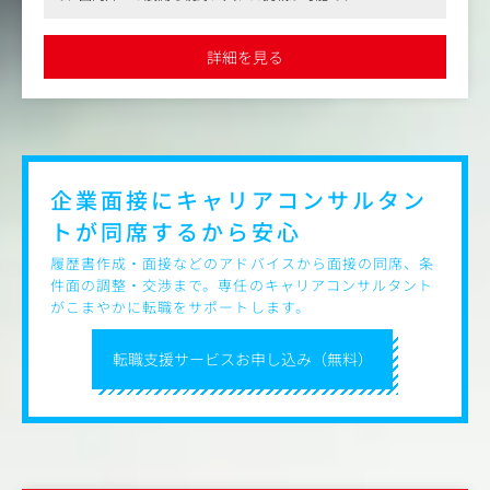
・インフルエンサーや他ブランドを巻き込んだPRイベント
●SNSやイベントを通じてブランド認知を拡大し、集客の仕掛け
の企画・ディレクション
人として活躍。裁量権が高く、マーケティングの上流から関わる
・イベント参加者からのUGC（クチコミ）創出と、SNS拡
ことで、成長市場で前例を作るやりがいを感じられます
詳細を見る
●フレックスタイム制や週2～3日のテレワーク、副業可能など柔
散の仕組み化
軟な働き方が可能。年間休日126日でプライベートも充実させな
・Instagram、YouTube、TikTok、Xなどの戦略、立案、実
がら働けます
行、レポート
※パートナー企業様と連携いただきます
・リール/フィード/映像コンテンツのディレクション全般
・UGCキャンペーンの企画設計
・既存の手法だけに捉われないマーケティングプランの企
企業面接にキャリアコンサルタン
画と実行
トが
同席するから安心
・パートナー企業、デザイナー、トレーナー、他事業部と
の円滑なコミュニケーション
履歴書作成・面接などのアドバイスから面接の同席、条
件面の調整・交渉まで。専任のキャリアコンサルタント
【入社後の取り組みイメージ】
がこまやかに転職をサポートします。
・入社1～2ヶ月：認知～集客をメインとしたイベント、SN
Sマーケティング業務の引継ぎ
転職支援サービスお申し込み（無料）
・入社2～3ヶ月目以降：フロントとして活躍いただきます
ゆくゆくはマネージャーを目指すこともでき、キャリアア
ップをはかることが可能です。