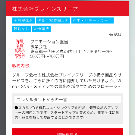
チケットグループのミッションは、確実かつ円滑なチケッ
株式会社ブレインスリープ
ティングを通じてホームゲームの安定した運営を支え、一
人でも多くの顧客を来ていただくことです。試合現場でし
か伝わらないスポーツの感動とクラブの魅力を広く社会へ
土日祝休み
残業月20時間以内
在宅・リモートワーク
届けることで、地域に愛される熱狂的なファンコミュニテ
転勤なし
Web面接
ィの基盤を築き上げます。
No.85741
職種
プロモーション担当
業種
事業会社
勤務地
東京都千代田区丸の内2丁目7-2JPタワー26F
年収例
500万円～700万円
職務内容
グループ会社の株式会社ブレインスリープの扱う商品やサ
ービスを、さらに多くの方に認知していただけるよう、W
eb・SNS・メディアでの露出を増やすためのプロモーショ
ン業務をお任せします。
コンサルタントからの一言
＜具体的な業務内容＞
●スカルプDで有名なエイジングケア化粧品、健康食品のアンフ
・コミュニケーション戦略立案
ァーの関連会社です。スタートアップ企業のため、事業全体に意
・戦略に基づく施策実行、分析・振り返り
志・意見を持って参画することができます
-SNS（Instagram、Twitter）
●睡眠医学と先進テクノロジーを融合し、睡眠関連事業を展開す
-メディア（TV・ラジオ・Webタイアップ等）
る成長企業。社会課題である「睡眠負債」に挑む使命感が魅力で
す
詳細を見る