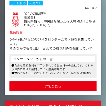
【入社後の流れ】
土日祝休み
転勤なし
・入社後2週間：研修期間として、同社アニメ・マンガコ
No.69892
ンテンツをインストール
職種
D2CのCRM担当
・入社後1か月～3か月：IP展開事業部に所属し、既存の業
業種
事業会社
勤務地
福岡県福岡市中央区今泉1-20-2 天神MENTビル 9F
務フローを一通り理解
年収例
450万円～600万円
・入社3～6か月：複数IPのグッズ企画・制作進行を推進し
ながら、チームマネジメントに挑戦
職務内容
・入社1年後：MD事業全体のKPI・予算設計をリードし、
マネージャーとして事業・組織の両輪を担う
DMや同梱物などのCRMを担うチームで人員を募集してい
ます。
そのなかでも今回は、Webでの取り組みを強化していきた
い考えを持っておりSNS、HP、メルマガなどをメインに担
っていただきます。
コンサルタントからの一言
●希少な高級食材をブランド化する世界唯一の会社です。これか
あくまで「CRMチーム」としての動きなので、Web専任で
ら世界に向けて展開していく成長市場です
はありません。それゆえ、紙領域の業務も経験できるし、
●世界で誰も、どの会社もやったことのない「希少高級食材の世
紙との連携もできます。
界ブランド創立」を目指すワールドワイドな会社です
●現時点で「通販」は手段でしかありません。決して売上至上主
美を代表する有名人の方々、富裕層の方々が日常的に取り
義でなく同社のブランドをいかに広めるか、という視点での業務
詳細を見る
は重要です
入れている同社のプロダクト。リピートを促進していき、
今後ますます、日本国内はもちろん世界にも浸透させてい
くことこそ重要ミッションです。