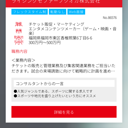
ライジングゼファーフクオカ株式会社
【変更の範囲】無
フレックスタイム制
転勤なし
Web面接
No.86576
職種
チケット販促・マーケティング
エンタメコンテンツメーカー（ゲーム・映画・音
業種
楽）
勤務地
福岡県福岡市東区香椎照葉6丁目6-6
年収例
300万円～500万円
職務内容
＜業務内容＞
チケットの販売と管理業務及び集客関連業務をご担当いた
だきます。試合の来場誘致に向けて戦略的に計画を進め、
それに関連するマネジメント業務にも携わっていただきま
す。
コンサルタントからの一言
●人気ジャンルである、スポーツに関する求人です
＜具体的な仕事内容＞
●スポーツや地元を盛り上げたいという方にオススメ
・チケット販売の配席と在庫管理を行う
・集計、レポーティング報告と評価、改善提案、実行
・興行日にチケット窓口として引換、販売業務の運営、管
詳細を見る
理
＜広報・プロモーショングループミッション＞