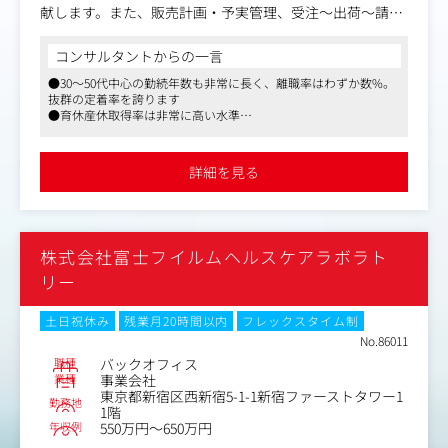
献します。また、販売計画・予実管理、受注～出荷～請
求、資材調達・物流管理までの事業運営を最適化し、安定
的かつ持続的な成長を支えます。
コンサルタントからの一言
●30～50代中心の勤続年数も非常に長く、離職率はわずか数%。
【具体的な業務内容】
抜群の定着率を誇ります
・広報・広告・営業支援施策の立案・実行支援
●育休産休取得率は非常に高い水準
・営業部門との定期的なコミュニケーション・調整
●リモート併用可。残業も月平均15時間と少なく社員一人ひとり
・取次・書店との実務折衝・関係構築
が安心して働ける職場づくりに向けた取り組みを積極的に推進し
・書店・法人等チャネル特性の把握と最適対応提案
ています
詳細を見る
・営業・販売データ分析と次施策へのフィードバック
株式会社富士フイルムヘルスケアラボラト
リー
土日祝休み
残業月20時間以内
フレックスタイム制
No.86011
職種
バックオフィス
業種
事業会社
東京都新宿区西新宿5-1-1新宿ファーストタワー1
勤務地
1階
年収例
550万円～650万円