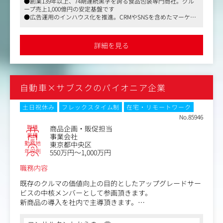
●創業139年以上、74期連続黒字を誇る食品包装専門商社。グル
■ 業務内容
ープ売上1,000億円の安定基盤です
メイン業務：広告運用（インハウス推進）
●広告運用のインハウス化を推進。CRMやSNSを含めたマーケテ
● リスティング広告・SNS広告のインハウス運用
ィングの全体設計に携わることができます
● 媒体選定・予算配分・クリエイティブ改善施策を一貫担
●年間休日120日、全社平均残業月18時間。19時半にPCが自動シ
当
ャットダウンされる働きやすい環境です
詳細を見る
● 戦略立案からPDCAサイクルまで自走できる体制構築
既存業務①：CRM施策
● 顧客データ分析によるLTV最大化施策の立案・実行
● ステップメール設計・MAツールを活用した顧客育成
自動車×サブスクのパイオニア企業
● 離脱防止・再購入促進施策の企画・実行
既存業務②：SNS運用
● アカウント戦略設計～日々の運用まで一貫担当
土日祝休み
フレックスタイム制
在宅・リモートワーク
● KPI設計（フォロワー数・エンゲージメント・CV）と進
No.85946
捗管理
職種
商品企画・販促担当
● 広告連携・UGC活用・キャンペーン企画の実施
業種
事業会社
勤務地
東京都中央区
横断支援：データ活用
年収例
550万円～1,000万円
● 広告・CRM・SNSを横断した統合データ分析
● CPA・LTV・売上などの主要KPI改善に向けた施策推進
職務内容
● データドリブンなPDCAの推進・レポーティング
既存のクルマの価値向上の目的としたアップグレードサー
ビスの中核メンバーとして参画頂きます。
新商品の導入を社内で主導頂きます。
また導入後の販促・マーケティングにおいて社内外の関係
会社を主導頂きます。