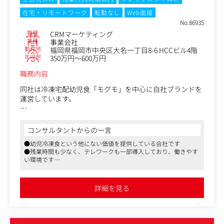
・効果検証および改善提案
在宅・リモートワーク
転勤なし
Web面接
・エリア別マーケティング施策の立案
No.86935
職種
CRMマーケティング
2.新店・改装店支援
業種
事業会社
・オープン前の商圏分析
勤務地
福岡県福岡市中央区大名一丁目8-6 HCCビル4階
・ターゲット設定
年収例
350万円～600万円
・販促計画立案
職務内容
・オープン後の売上モニタリング
・課題抽出と改善施策推進
同社は冷凍宅配幼児食「モグモ」を中心に自社ブランドを
運営しています。
3.不振店舗改善
・売上未達店舗の要因分析
モグモは1歳6ヶ月から6歳までの幼児を対象にした栄養満
・商品部・営業部門との連携
点の冷凍宅配食事サービスです。
コンサルタントからの一言
・改善施策提案・実行
忙しい保護者のために、健康的かつバランスの取れた食事
・効果測定
●幼児冷凍食という他にない価値を提供している会社です
を提供し、お子様の成長をサポートしています。
4.全社販促施策推進
●残業時間も少なく、テレワークも一部導入しており、働きやす
家族の成長を支えるライフスタイルブランドです。
い環境です
・キャンペーン施策企画
●育児奮闘中のスタッフも在籍しており、生活スタイルに合わせ
・集客施策推進
＜お任せするお仕事＞
て勤務時間の調整が可能です
・店舗販促支援
既存ブランドだけではなく、今後複数の新ブランドの立ち
詳細を見る
・各施策の効果測定および、次回の打ち手の検討・実行
上げを予定しており、CRMやマーケティングの力がこれま
で以上に求められるフェーズに入っています。
＜本ポジションの魅力＞
・裁量の大きさ
お客様の声に耳を傾け、行動を観察し、次の一手を企画し