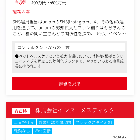
年収例
400万円～600万円
職務内容
SNS運用担当はuniamのSNS(Instagram、X、その他)の運
用を通じて、uniamの認知拡大とファン創りはもちろんの
こと、猫の飼い主さんとの関係性を深め、UGC、イベン
ト、顧客の声の循環をつくっていただききたいと思ってい
ます。
コンサルタントからの一言
●ペットヘルスケアという拡大市場において、科学的根拠とクリ
単なるSNS運用や顧客対応ではなく、顧客との接点を通じ
エイティブを両立した差別化ブランドで、やりがいのある事業成
て得られた声を、商品、CRM、SNS、CX改善に戻し、ブラ
長に携われます
ンドと事業成長の両方につなげていくポジションです。
＜具体的な業務内容＞
詳細を見る
・SNS、LINE、メール、イベントなどを通じた顧客接点づ
くり
・UGCや顧客ストーリーの発掘
・レビュー、SNSコメント、問い合わせ、イベントで得ら
株式会社インターメスティック
れた顧客の声の整理
NEW
・SNS、CRM、CSと連携したファン化施策の企画・実行
・イベント、座談会、オンライン企画の企画・運営
土日祝休み
残業月20時間以内
フレックスタイム制
・顧客やコミュニティメンバーとの日常的なコミュニケー
転勤なし
Web面接
ション
No.86966