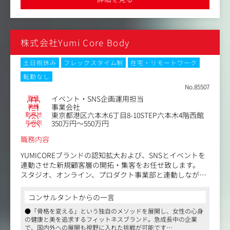
●在宅勤務や定時退社可能な制度を導入。育休復帰率も高く、ラ
■株式会社ブレインスリープについて
イフスタイルに合わせた柔軟な働き方が可能です
アンファー株式会社の社内ベンチャーとして、日本の睡眠
負債を解消すべく、2019年5月8日に立ち上がりました。
「スタンフォード式最高の睡眠」の著者であるスタンフォ
株式会社Yumi Core Body
ード大学の西野精治教授が最高研究顧問を務めており、
「脳と睡眠を科学する」というスローガンのもと、脳まで
眠る睡眠医学と、先進のテクノロジーで人の可能性を目覚
土日祝休み
フレックスタイム制
在宅・リモートワーク
めさせる睡眠関連事業を多角的に展開しております。
転勤なし
No.85507
職種
イベント・SNS企画運用担当
業種
事業会社
勤務地
東京都港区六本木6丁目8-10STEP六本木4階西館
年収例
350万円～550万円
職務内容
YUMICOREブランドの認知拡大および、SNSとイベントを
連動させた新規顧客層の開拓・集客をお任せ致します。
スタジオ、オンライン、プロダクト事業部と連動しながら
会社の売上・利益創出に従事していただきます。
コンサルタントからの一言
【業務内容】
●「骨格を変える」という独自のメソッドを展開し、女性の心身
・新規顧客獲得を目的としたプロモーションイベントやポ
の健康と美を追求するフィットネスブランド。急成長中の企業
ップアップ、コラボ企画の立案・集客・運営
で、国内外への展開も視野に入れた挑戦が可能です