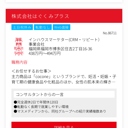
株式会社はぐくみプラス
土日祝休み
転勤なし
Web面接
No.86711
職種
インハウスマーケター(CRM・リピート）
業種
事業会社
勤務地
福岡県福岡市博多区住吉2丁目16-36
年収例
438万円～494万円
職務内容
＜お任せするお仕事＞
主力商品は「cocone」というブランドで、妊活・妊娠・子
育て期の健康食品や化粧品のほか、女性の肌本来の輝きを
取り戻すスキンケア商品などを取り扱っています。
コンサルタントからの一言
自社ECサイト、ECモールを通じて自社商品の化粧品を企
●完全週休2日で年間休120日
画・販売する同社にて、お客様に継続利用頂くための施策
●転勤なく長期で就業しやすい環境
や、離反顧客に対する掘り起こしを行うことで自社ファン
●マスメディアンから、同社グループへの紹介実績複数あり
の増加を図って頂きます。
＜具体的な業務内容＞
詳細を見る