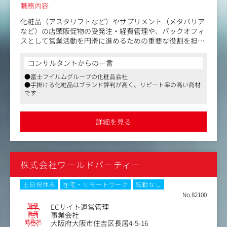
職務内容
化粧品（アスタリフトなど）やサプリメント（メタバリア
など）の店頭販促物の受発注・経費管理や、バックオフィ
スとして営業活動を円滑に進めるための重要な役割を担っ
ていただきます。
コンサルタントからの一言
＜職務内容＞
●富士フイルムグループの化粧品会社
化粧品（アスタリフトなど）やサプリメント（メタバリア
●手掛ける化粧品はブランド評判が高く、リピート率の高い商材
など）の店頭販促物の受発注・経費管理や、
です
バックオフィスとして営業活動を円滑に進めるための重要
●営業企画や業務改善の経験を活かし、バックオフィスから組織
な役割を担っていただきます。
の生産性向上に貢献
・店頭販促物の必要数量の集計、発注、出荷の一連の業務
詳細を見る
管理
（一部の実務は派遣社員が担うため、その派遣社員のマネ
ジメントも含む）
・店頭販促物の経費予算立案、実績管理
株式会社ワールドパーティー
・売上データの集計など、社内会議資料作成（営業マネー
ジャーの補佐、サポート）
・営業が担う、内向きの社内向け業務のサポート
土日祝休み
在宅・リモートワーク
転勤なし
・上記職務の業務安定化による品質担保と、業務効率化に
No.82100
よる時間短縮
職種
ECサイト運営管理
業種
事業会社
勤務地
大阪府大阪市住吉区長居4-5-16