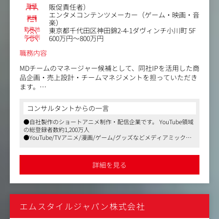
理
職種
販促責任者）
・モール別損益書管理
エンタメコンテンツメーカー（ゲーム・映画・音
業種
楽）
同社ではEC事業が急成長しており前年140%以上の成長を
勤務地
東京都千代田区神田錦2-4-1ダヴィンチ小川町 5F
年収例
遂げています。
600万円～800万円
売上好調の中、今後更なる売り上げ拡大を目指しているフ
職務内容
ェーズとなります。
当ポジションはマネージャー職として、メンバーのマネジ
MDチームのマネージャー候補として、同社IPを活用した商
メントをはじめプレイヤーとしてもご活躍いただくことを
品企画・売上設計・チームマネジメントを担っていただき
期待しており、同社EC事業の成長の一躍を担っていただけ
ます。
ます。
戦略設計から企画・制作・販売・プロモーションまで、一
貫して手がけられる環境です。
コンサルタントからの一言
（変更の範囲）：有 その他会社の定める業務
立ち上げたばかりのECサイト運用をはじめ、新たな収益軸
●自社製作のショートアニメ制作・配信企業です。 YouTube領域
の整備にも携わっていただきます。
の総登録者数約1,200万人
●YouTube/TVアニメ/漫画/ゲーム/グッズなどメディアミックス
【具体的な仕事内容】
展開をしています
・MD事業全体の事業方針/KPI設計/予算管理
・複数IPを横断したグッズ/デジタルコンテンツの販促設
詳細を見る
計
・同社IPを活用したグッズ企画・制作進行・監修
・同社ECサイトの運用設計/改善
・外部パートナーとの折衝/契約管理
エムスタイルジャパン株式会社
・チームマネジメント(5名程度)