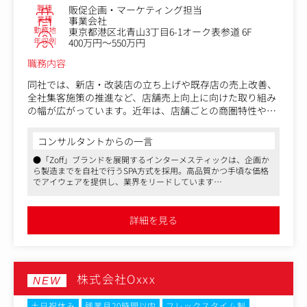
・顧客の声を商品、CRM、SNS、CX改善へ反映する仕組み
職種
販促企画・マーケティング担当
づくり
業種
事業会社
・AIを使った返信方針、イベント案、VOC分類の補助
勤務地
東京都港区北青山3丁目6-1オーク表参道 6F
・AIで作成した案を、ブランドの温度感に合わせて人の言
年収例
400万円～550万円
葉に編集する業務
職務内容
同社では、新店・改装店の立ち上げや既存店の売上改善、
全社集客施策の推進など、店舗売上向上に向けた取り組み
の幅が広がっています。近年は、店舗ごとの商圏特性や競
合環境を踏まえたきめ細かな対応に加え、データを活用し
た分析・効果検証の重要性も高まっており、店舗支援を担
コンサルタントからの一言
う個店販促グループの役割が拡大しています。
●「Zoff」ブランドを展開するインターメスティックは、企画か
ら製造までを自社で行うSPA方式を採用。高品質かつ手頃な価格
今回は、売上データや顧客動向の分析から課題抽出を行
でアイウェアを提供し、業界をリードしています
い、販促企画や改善施策の立案・実行まで一貫して推進い
●店舗売上向上施策を一貫して推進し、裁量の大きいマーケティ
ただくメンバーを増員募集します。
ング業務に携われます。商圏分析や販促企画など幅広いスキルを
現場と本部をつなぐ立場として、全国の店舗成長を支える
磨ける環境です
詳細を見る
●表参道駅直結のオフィスで、フレックスタイム制を導入。残業
ことができるポジションです。
は月平均20時間程度で、年間休日129日と働きやすい環境が整っ
ています
＜具体的な業務内容＞
1.店舗売上向上施策の企画・実行
株式会社Oxxx
・店舗売上データの分析
NEW
・商圏分析・競合調査
・販促施策の企画立案
土日祝休み
残業月20時間以内
フレックスタイム制