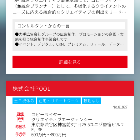
（兼統合プランナー）として、多様化するクライアントの
ニーズに応える統合的なクリエイティブの創出をリードし
ていただきます。
ご経験に応じて付与業務は変動しますが、広告・プロモー
コンサルタントからの一言
ション領域におけるコンセプトワークから、企画立案、コ
●大手広告会社グループの広告制作、プロモーションの企画・実
ピーライティング、統合的な施策展開までをお任せいたし
施を担う総合制作事業会社です
ます。
●イベント、デジタル、CRM、プレミアム、リテール、データビ
多様な専門性を持つ社内外のメンバーや複数のステークホ
ジネス、フォトクリエイティブなどあらゆるクリエイターと仕事
ルダーと密接に連携し、既存の枠にとらわれない新しいク
ができます
リエイティブに挑戦し、同社の事業強化とクリエイティブ
●マスメディアンからの採用実績多数。面接対策情報など充実し
詳細を見る
たサポート体制を確立しています
体制の拡充に貢献していただきます。
【具体的には】
・博報堂BD局や同社プロモーションプロデュース事業本部
株式会社POOL
と協業しクライアント開拓（独自クライアントも含む）
・統合的な視点からコミュニケーション戦略の立案と実行
・プロモーション領域におけるクリエイティブコンセプト
土日祝休み
在宅・リモートワーク
転勤なし
を企画・具体化
No.81827
・社内外の多様なステークホルダーとの連携
職種
コピーライター
業種
クリエイティブエージェンシー
東京都渋谷区神宮前3丁目25-5ユニゾ原宿ビル 2
勤務地
F、3F
年収例
600万円～800万円