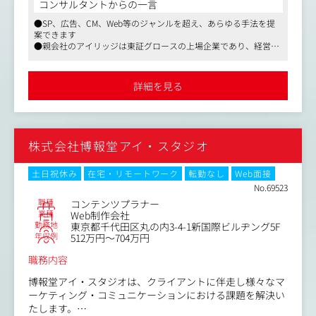
コンサルタントからの一言
●SP、広告、CM、Web等のジャンルを超え、あらゆる手法を提
■概要
案できます
・企業やブランドの課題を解決するコミュニケーション戦
●親会社のアイリッジは東証グロースの上場企業であり、経営基
略の立案及び実行
盤が安定しており、制度面も充実しています
・新製品の認知度向上や販売促進のためのプロモーション
●飲料・通信・スポーツ・日用品など、幅広い業界の大手クライ
プランの作成
アントと直接取引しています
詳細を見る
・上記を実現するためのクリエイティブディレクション業
務
■具体的には
株式会社博報堂アイ・スタジオ
・企業やブランドの課題を解決するコミュニケーションプ
ランの立案業務
・新製品の認知度向上や販売促進のためのプロモーション
土日祝休み
在宅・リモートワーク
転勤なし
Web面接
プランの作成
No.69523
・上記を実現するためのクリエイティブディレクション業
職種
コンテンツプラナー
務
業種
Web制作会社
勤務地
東京都千代田区丸の内3-4-1新国際ビルヂング5F
・広告コピーや、Webサイトのライティング業務
年収例
512万円～704万円
■ミッション
職務内容
・クライアントとのヒアリングからコミュニケーションや
ビジネス推進に関する課題を導き出し、そこから具体的な
博報堂アイ・スタジオは、クライアントに伴走し様々なマ
施策へとつなげていく業務
ーケティング・コミュニケーションにおける課題を解決い
・上記で発生した施策の実現におけるクリエイティブディ
たします。