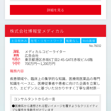
とが可能です。これまで育児や介護などで時短で働かれていて、
これから社員として働きたいという方にオススメです
詳細を見る
株式会社博報堂メディカル
土日祝休み
在宅・リモートワーク
転勤なし
Web面接
No.76032
職種
メディカルコピーライター
業種
広告会社
勤務地
東京都港区赤坂6丁目2-4S-GATE赤坂ビル6階
年収例
700万円～1,200万円
職務内容
疾患領域や、臨床上の集学的な知識、医療用医薬品の専門
知識をベースに、医療従事者や患者に向けた企画を立案し
たり、エビデンスに基づいた分かりやすく丁寧な資材原稿
をライティングする仕事です。
コンサルタントからの一言
※変更の範囲：会社の定める業務
●医療系から連想される堅いイメージを覆すようなクリエイティ
ブな案件を多数手がけています