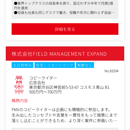
●業界トップクラスの成長率を誇り、設立わずか半年で月商1億
■記事制作：訴求軸の立案、ライティング、簡易的な画
円を達成
像・動画制作
●役員も社員も同じデスクで働き、役職や年次に関わらず自由に
■市場調査：広告ディレクターと連携した顧客ニーズや競
意見を言い合える環境です
合環境の分析
●スタートアップならではの自由な社風があり、私服・髪色・ネ
■効果検証：配信データに基づき「離脱箇所」や「読了
イル・ピアスなど自由です。
詳細を見る
率」を分析し改善案を反映
■ディレクション：社内デザイナーへの画像・動画制作依
頼 ◎自身の書いた言葉が消費者の行動を大きく変える、専
門性の高いお仕事です。
株式会社FIELD MANAGEMENT EXPAND
土日祝休み
在宅・リモートワーク
転勤なし
No.83294
職種
コピーライター
業種
広告会社
勤務地
東京都渋谷区神宮前5-53-67 コスモス青山 B1
年収例
500万円～700万円
職務内容
FMXのコピーライターは企画にも積極的に参加します。
生み出したコンセプトや言葉を一貫性をもって施策にまで
落とし込むことができるため、より深く案件に参画いただ
きます。