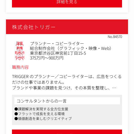
詳細を見る
2.クリエイティブディレクション
コンセプトを実装に落とし込み、品質と方向性を一貫して
保つ
株式会社トリガー
デザイン・コピー・映像・UIなど、各クリエイターのアウ
トプットを束ねるディレクション
No.84570
職種
プランナー・コピーライター
3.クライアントフロント提案
業種
総合制作会社（グラフィック・映像・Web）
経営層・ブランド担当者への直接提案
勤務地
東京都渋谷区神宮前1丁目15-5
「きれいなプレゼン」より「本質をついた対話」を大切に
年収例
375万円～900万円
する
職務内容
クライアントから意志を引き出し、共に育てる長期的な関
係を構築する
TRIGGER のプランナー／コピーライターは、広告をつくる
だけの仕事ではありません。
4.チームでの協働
ブランドや事業の課題を見つけ、その本質を整理し、
ブランドプロデューサー（PM）・デザインプロデューサ
戦略・コンセプト・企画・クリエイティブ、そして人の心
ーと三位一体で動く
を動かす言葉を通じて、
コンサルタントからの一言
孤独なクリエイターではなく、チームのクリエイティブ機
未来を設計していく仕事です。
能を担うポジション
●課題解決を実現する全方位支援
ナショナルクライアントから自治体、スタートアップまで
●フラットで成長を支える環境
――多様な業界のプロジェクトで、上流の戦略設計から、
●価値創造を楽しむクリエイティブ
コンセプト開発、コピーライティング、企画実行までを一
気通貫で担えます。