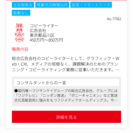
土日祝休み
残業月20時間以内
在宅・リモートワーク
転勤なし
No.77562
職種
コピーライター
業種
広告会社
勤務地
東京都品川区
年収例
450万円～850万円
職務内容
総合広告会社のコピーライターとして、グラフィック・W
eb・CM、メディアの垣根なく、課題解決のためのプラン
ニング・コピーライティング業務に従事いただきます。コ
ピーライター兼プランナーとしてブランディングやプロモ
ーションキャンペーン、ほか多種多様なクリエイティブソ
コンサルタントからの一言
リューションを行って、国内・海外のあらゆるコミュニケ
●国内唯一フジサンケイグループの総合広告会社、グループには
ーション戦略の企画・制作を手掛けていただきます。
「フジテレビ」「ニッポン放送」「ポニーキャニオン」など放送
文化芸能芸術に強みをもつフジメディアホールディングス。今回
はエンタメ関連の業界で働きたいという意欲の高い方を募集して
CDの下で多業種を受け持ち、スキルを上げていってもらい
おります！
たいと考えています。
●マス媒体の扱い比重も高く、国民的アイドルに世界的アーティ
詳細を見る
ストのプロモーションをはじめ、東京国際映画祭や大型スポーツ
イベント、映画・アニメ製作委員会への出資など、人気エンタメ
コンテンツビジネスを展開します