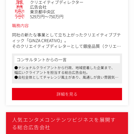
・広告、販促物、Webサイト、SNS、イベント関連ツール
職種
クリエイティブディレクター
などのコピーライティング
業種
広告会社
勤務地
東京都中央区
・クライアント課題や与件の整理
年収例
529万円～750万円
・ヒアリング内容をもとにしたインサイト分析、課題設定
・コンセプト、キャッチコピー、ステートメント、企画タ
職務内容
イトルなどの開発
・企画立案および企画書の作成
同社の新たな事業として立ち上がったクリエイティブブテ
・提案資料内の構成、文章作成、ストーリー設計
ィック「GINZA CREATIVO」。
・制作物全体のトーン＆マナー設計
そのクリエイティブディレターとして銀座品質（クリエイ
・デザイナーやWeb担当者など、クリエイティブチームと
ティブサスビナリティ）に相応しい新たな価値を創生いた
の連携・ディレクション
だきます。
コンサルタントからの一言
・撮影、取材、イベント、制作現場などへの立会い
●ナショナルクライアントから行政、地域密着した企業まで、
・クライアントへの提案、打ち合わせ参加
■GINZA CREATIVOとは
幅広いクライアントを担当する総合広告会社。
詳細は下記をご参照ください。
●会社全体としてチャレンジ風土があり、風通しが良い雰囲気で
https://ginzacreativo.com/
す。
●実績次第で高待遇を目指せる会社であり、長期的キャリアを支
ビジネスやコミュニケーションにあらゆる変化が起きるな
援する上で福利厚生面も充実。
詳細を見る
●社会貢献活動・町おこしのための活動を行っています。
か、「何かおもろいことないか」を掲げる同社で、しがら
みや手法に制限されることなく自由なフィールドで、斬新
なアイデアを世の中に仕掛けていくを共に行っていただけ
る方を募集いたします。
人気エンタメコンテンツビジネスを展開す
る総合広告会社