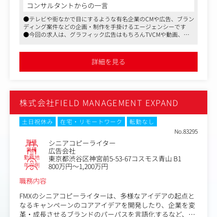
コンサルタントからの一言
またFMXのコピーライターはCMのコンテも切ります。
●テレビや街なかで目にするような有名企業のCMや広告、ブラン
文字だけでなく、ダイナミックに活躍いただくことが特徴
ディング案件などの企画・制作を手掛けるエージェンシーです
です。
●今回の求人は、グラフィック広告はもちろんTVCMや動画、デ
ジタル、ソーシャルなど幅広く携わり、企画やCMのコンテも切る
具体的には
コピーライターポジションです
●同社には複数職種でマスメディアン経由でのご入社実績があり
詳細を見る
ます
●屋外広告や動画サムネイルといったグラフィック表現の
キャッチコピー執筆
●TVCMからデジタル、ソーシャルまでを横断する一貫し
たストーリーの設計
株式会社FIELD MANAGEMENT EXPAND
●TVCMを含むフィルムの企画・スクリプト制作 など
【所属組織について】
土日祝休み
在宅・リモートワーク
転勤なし
クリエイティブ部門では案件ごとに最適なチームを編成し
No.83295
て向き合います。
職種
シニアコピーライター
アイデアファーストの精神で、年齢や立場に関係なく積極
業種
広告会社
勤務地
東京都渋谷区神宮前5-53-67コスモス青山 B1
的に意見を交換し合うカルチャーが根付いており、新人で
年収例
800万円～1,200万円
も積極的に案件にjoinするなど、年功序列という概念があ
りません。
職務内容
部署間の壁もなく、混ざり合って集中的に課題に向き合い
ますので意思決定が速く、納得行くまでクオリティの磨き
FMXのシニアコピーライターは、多様なアイデアの起点と
込みに時間をかける点も特徴です。
なるキャンペーンのコアアイデアを開発したり、企業を変
革・成長させるブランドのパーパスを言語化するなど、よ