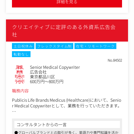
詳細を見る
〈主な業務内容〉※能力・経験に応じて変動
・オリエン・課題のヒアリング
・市場／競合／ターゲットの分析
・戦略・コンセプトの立案
クリエイティブに定評のある外資系広告会
・コミュニケーションプラン・企画設計
・タグライン・ステートメント開発／コピーライティング
社
・企画書・アウトプット表現の作成
・プレゼンテーション
土日祝休み
フレックスタイム制
在宅・リモートワーク
・制作進行・効果検証・分析
転勤なし
No.84502
職種
Senior Medical Copywriter
業種
広告会社
勤務地
東京都品川区
年収例
600万円～800万円
職務内容
Publicis Life Brands Medicus (Healthcare)において、Senio
r Medical Copywriterとして、業務を行っていただきます。
-医療用医薬品の販促に関わる広告・パンフレット・ポス
ターなどの企画から制作に伴うコピーライティング全般を
コンサルタントからの一言
お任せします。
●グローバルブランドとの取引が多く、英語力や専門知識を活か
※企画、コピーライティング、制作、編集まで一貫して携