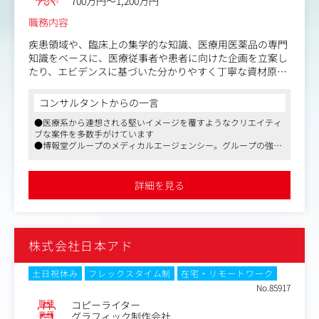
700万円～1,200万円
職務内容
疾患領域や、臨床上の集学的な知識、医療用医薬品の専門
知識をベースに、医療従事者や患者に向けた企画を立案し
たり、エビデンスに基づいた分かりやすく丁寧な資材原稿
をライティングする仕事です。
コンサルタントからの一言
※変更の範囲：会社の定める業務
●医療系から連想される堅いイメージを覆すようなクリエイティ
ブな案件を多数手がけています
●博報堂グループのメディカルエージェンシー。グループの強み
を活かして広告のフルサービスを提供
●博報堂グループなので、福利厚生は博報堂と同水準です
詳細を見る
株式会社日本アド
土日祝休み
フレックスタイム制
在宅・リモートワーク
No.85917
職種
コピーライター
業種
グラフィック制作会社