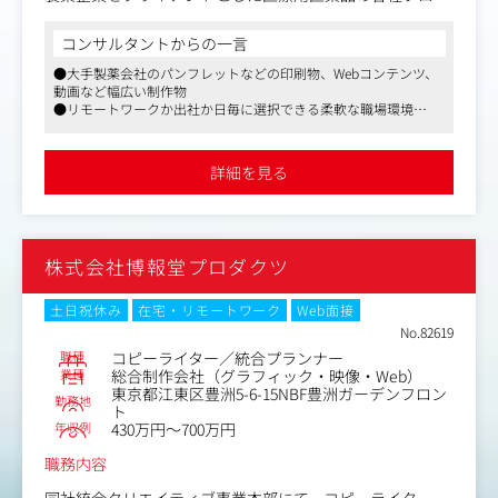
ーションツールの企画・編集・ライティング業務をお任せ
いたします。
コンサルタントからの一言
●大手製薬会社のパンフレットなどの印刷物、Webコンテンツ、
【主な内容】
動画など幅広い制作物
・基本資材の制作（総合製品情報概要、インタビューフォ
●リモートワークか出社か日毎に選択できる柔軟な職場環境
ーム、適正使用ガイドなど）
●産休・育休制度等を活用し、勤務を継続している女性社員も複
・医療従事者向けプロモーション資材（パンフレット、w
数、同じ職種に復帰したご実績あり
ebコンテンツ、動画など）の企画・制作
詳細を見る
・患者向け疾患啓発資材（小冊子、webコンテンツ、動画
など）の企画・制作
・MR向け研修資材の制作
・学会取材、記録集の編集・ライティング
株式会社博報堂プロダクツ
・インタビュー記事の企画・制作
土日祝休み
在宅・リモートワーク
Web面接
No.82619
職種
コピーライター／統合プランナー
業種
総合制作会社（グラフィック・映像・Web）
東京都江東区豊洲5-6-15NBF豊洲ガーデンフロン
勤務地
ト
年収例
430万円～700万円
職務内容
同社統合クリエイティブ事業本部にて、コピーライター