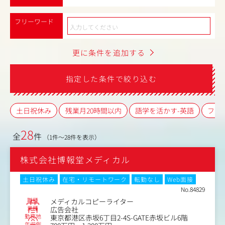
フリーワード
更に条件を追加する
指定した条件で絞り込む
土日祝休み
残業月20時間以内
語学を活かす-英語
フレ
28
全
件
（1件～28件を表示）
株式会社博報堂メディカル
土日祝休み
在宅・リモートワーク
転勤なし
Web面接
No.84829
職種
メディカルコピーライター
業種
広告会社
勤務地
東京都港区赤坂6丁目2-4S-GATE赤坂ビル6階
年収例