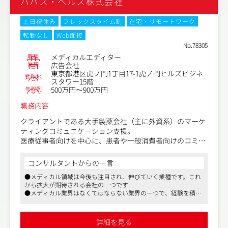
ハバス・ヘルス株式会社
土日祝休み
フレックスタイム制
在宅・リモートワーク
転勤なし
Web面接
No.78305
職種
メディカルエディター
業種
広告会社
東京都港区虎ノ門1丁目17-1虎ノ門ヒルズビジネ
勤務地
スタワー15階
年収例
500万円～900万円
職務内容
クライアントである大手製薬会社（主に外資系）のマーケ
ティングコミュニケーション支援。
医療従事者向けを中心に、患者や一般消費者向けのコミュ
ニケーション活動にかかわる各種コンテンツ開発の業務全
般。
コンサルタントからの一言
●メディカル領域は今後も注目され、伸びていく業種です。これ
クライアントのパートナーとして、コンテンツ開発のプロ
から拡大が期待される会社の一つです
セス全体に関与し、メディカルライティング業務（外部ラ
●メディカル業界はなくてはならない業界の一つで、経験を積め
イターの併用可）、他職種と連携したディレクション業務
ば必要とされるキャリアになります
を行います。
●同じようなメディカルエージェンシーはありますが、良い意味
で企業規模が小さいので自由度が高く、フレックスとリモート勤
詳細を見る
務が可能な環境です
また、チームメンバーとともに、問題解決やビジネス目標