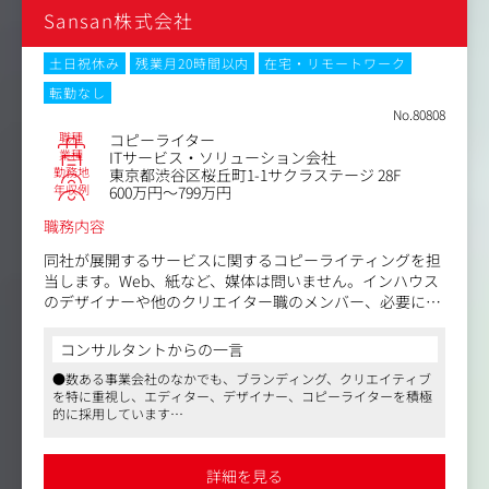
Sansan株式会社
【仕事内容（変更の範囲）】無
土日祝休み
残業月20時間以内
在宅・リモートワーク
転勤なし
No.80808
職種
コピーライター
業種
ITサービス・ソリューション会社
勤務地
東京都渋谷区桜丘町1-1サクラステージ 28F
年収例
600万円～799万円
職務内容
同社が展開するサービスに関するコピーライティングを担
当します。Web、紙など、媒体は問いません。インハウス
のデザイナーや他のクリエイター職のメンバー、必要に応
じて外部事業者とも連携しながら、クリエイティブの制作
を通して、同社のブランディング・マーケティングに携わ
コンサルタントからの一言
ります。
●数ある事業会社のなかでも、ブランディング、クリエイティブ
を特に重視し、エディター、デザイナー、コピーライターを積極
また、コピーライティングだけでなく、ブランディングや
的に採用しています
マーケティングを目的としたさまざまなプロジェクトで制
●広告会社、制作会社、出版社、Webメディア運営企業から中途
作業務全般（企画・編集、ディレクションなど）も担当し
入社した社員も多く、コンテンツの質にこだわり仕事に取り組め
ます。同社のミッションやビジョン、各サービスの特長や
ます
詳細を見る
●マスメディアンからの採用実績あり。選考状況に応じたアドバ
マーケティングメッセージを捉え、それらを適切なコピー