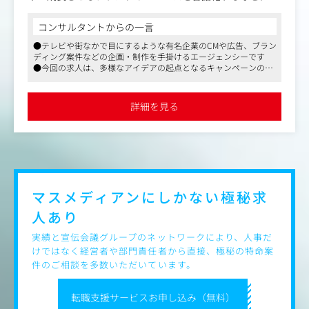
り高い視座でのコンセプチュアルな思考を行っています。
コンサルタントからの一言
ブランドと向き合い、チームを率いてCD的に立ち回るな
●テレビや街なかで目にするような有名企業のCMや広告、ブラン
ど、言葉のプロとして活動いただきます。
ディング案件などの企画・制作を手掛けるエージェンシーです
●今回の求人は、多様なアイデアの起点となるキャンペーンのコ
具体的には
アアイデアを開発したり企業を変革・成長させるブランドのパー
パスを言語化するなど、より高い視座でのコンセプチュアルな思
●ブランドのあるべき姿を指し示す
考を行っていただくシニアコピーライターポジションです
詳細を見る
●同社には複数職種でマスメディアン経由でのご入社実績があり
●生活者の記憶に残り、行動を変える、インパクトのある
ます
コピーライティング
●CMからデジタルまで一貫性をもったストーリーを設計
する
●ビッグアイデアによってキャンペーンを太く、強く動か
す
●印象的なCMナレーションや言葉を生み出す
マスメディアンにしかない
極秘求
人あり
【WORKS】
https://group-fm.com/agency/
実績と宣伝会議グループのネットワークにより、人事だ
※ページ下部『Cases』よりご覧いただけます
けではなく経営者や部門責任者から直接、極秘の特命案
件のご相談を多数いただいています。
【所属組織について】
クリエイティブ部門では案件ごとに最適なチームを編成し
転職支援サービスお申し込み（無料）
て向き合います。