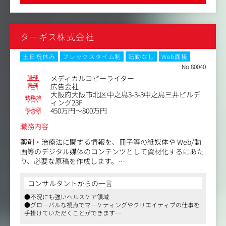
イスができます
で表現することで、さまざまなクリエイティブ、コミュニ
ケーションに軸を通し、その効果を最大化していきます。
ターギス株式会社
※担当業務は個人の特性やキャリア・経験などを踏まえて
決定します。
土日祝休み
フレックスタイム制
転勤なし
Web面接
変更の範囲：会社の定める業務
No.80040
職種
メディカルコピーライター
業種
広告会社
大阪府大阪市北区中之島3-3-3中之島三井ビルデ
勤務地
ィング23F
年収例
450万円～800万円
職務内容
薬剤・治療法に関する情報を、冊子等の紙媒体や Web/動
画等のデジタル媒体のコンテンツとして資材化するにあた
り、必要な原稿を作成します。
薬剤/治療法に関する情報は、学術論文、書籍、専門誌、
学会、医師インタビュー等からインプットしていきます。
コンサルタントからの一言
●不況にも強いヘルスケア領域
原稿作成においては、クライアントのニーズや製品の特
●グローバルな視点でマーケティングやクリエイティブの仕事を
徴、学術的背景を踏まえた上で、製薬協による「医療用医
手掛けていただくことができます
薬品プロモーションコード」に則った適切な文章を作成し
●コンシューマー向けのマス広告を含めたプロモーション提案が