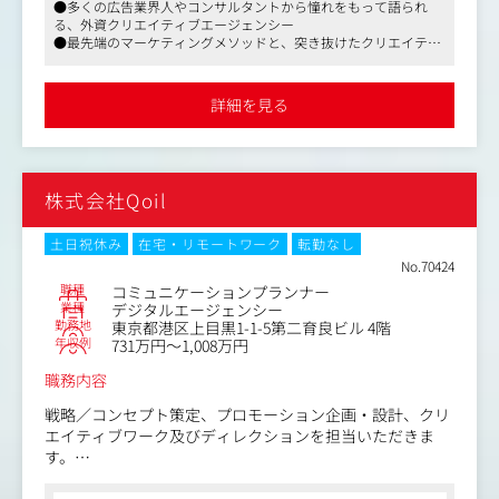
●多くの広告業界人やコンサルタントから憧れをもって語られ
唯一のクライアントのために象徴的な作品を作成すること
る、外資クリエイティブエージェンシー
のみに焦点を当てた、機密のオーダーメイド広告ネットワ
●最先端のマーケティングメソッドと、突き抜けたクリエイティ
ークへの願望から生まれました。
ブ力を兼ね備えた、国内屈指のプレイヤーです
現在、Appleとの関係は40年近くとなり、Media Arts Labは
●マスメディアン経由での入社実績が多数ございます
今では世界中に6つのハブオフィスを持ち、20以上の市場
詳細を見る
で広告を管理しています。
文化を生み出す世界クラスの仕事をしたいという野心を持
っている方や、多様性に富んだ国際的なチームに参加する
株式会社Qoil
ことに意欲的な方からの応募をお待ちしております。
土日祝休み
在宅・リモートワーク
転勤なし
No.70424
職種
コミュニケーションプランナー
業種
デジタルエージェンシー
勤務地
東京都港区上目黒1-1-5第二育良ビル 4階
年収例
731万円～1,008万円
職務内容
戦略／コンセプト策定、プロモーション企画・設計、クリ
エイティブワーク及びディレクションを担当いただきま
す。
※スキルに応じて新規事業プランニングにも携わっていた
だきます。