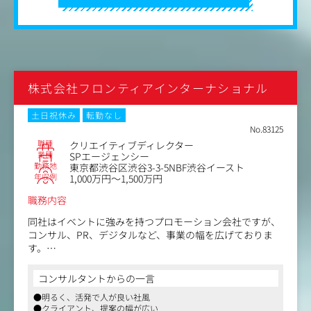
アイデアファーストの精神で、年齢や立場に関係なく積極
的に意見を交換し合うカルチャーが根付いており、新人で
も積極的に案件にjoinするなど、年功序列という概念があ
りません。
部署間の壁もなく、混ざり合って集中的に課題に向き合い
ますので意思決定が速く、納得行くまでクオリティの磨き
込みに時間をかける点も特徴です。
株式会社フロンティアインターナショナル
土日祝休み
転勤なし
No.83125
職種
クリエイティブディレクター
業種
SPエージェンシー
勤務地
東京都渋谷区渋谷3-3-5NBF渋谷イースト
年収例
1,000万円～1,500万円
職務内容
同社はイベントに強みを持つプロモーション会社ですが、
コンサル、PR、デジタルなど、事業の幅を広げておりま
す。
現在デザイナーは3名ほどいらっしゃいますが、現状はイ
コンサルタントからの一言
ベントなど別部門から派生をしたデザイン業務を行ってお
●明るく、活発で人が良い社風
りますが、
●クライアント、提案の幅が広い