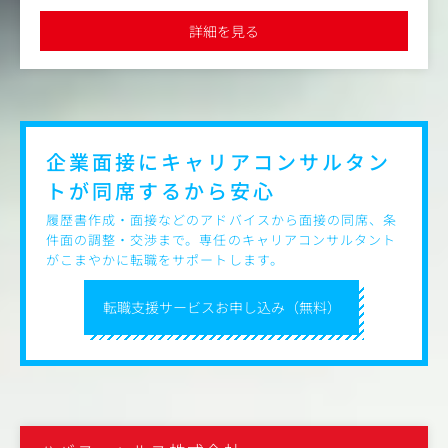
ます。
可能
また、プランナーと協力して、製品メッセージを踏まえた
詳細を見る
コピーの開発にも携わり、リーフレット等の資材の原稿に
落とし込みます。
＜具体的には…＞
・新薬上市や製品の基本資材・各種プロモーション資材の
原稿作成、編集業務
・担当ブランドの社内チームの一員として クライアントの
企業面接にキャリアコンサルタン
ミーティングに参加し、ニーズ・マーケット・製品の特徴
トが
同席するから安心
及び学術的背景をふまえた資材の制作
・新規ビジネス獲得のため、営業・クリエイティブ・プラ
履歴書作成・面接などのアドバイスから面接の同席、条
ンナーと共にコンペへの参加
件面の調整・交渉まで。専任のキャリアコンサルタント
がこまやかに転職をサポートします。
※クライアントは外資系および国内系の大手製薬メーカー
です。
転職支援サービスお申し込み（無料）
【仕事内容（変更の範囲）】会社の定める業務