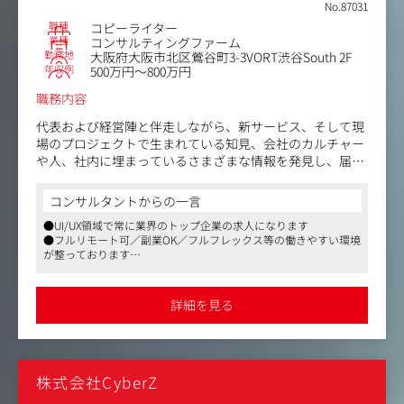
No.87031
す。
職種
コピーライター
・社内のイベントチームやグラフィックデザイナー、ウェ
業種
コンサルティングファーム
ブデザイナー等との協業で、チームとして１つのものを作
勤務地
大阪府大阪市北区鶯谷町3-3VORT渋谷South 2F
る充実感を得られます。
年収例
500万円～800万円
・朝日新聞社とのグループ間取引のみならず、クライアン
職務内容
トとの直接取引／大手広告代理店との取引まで、多様なク
ライアントの案件があります。
代表および経営陣と伴走しながら、新サービス、そして現
・長文の取材記事からシンプルで力強いキャッチコピー、
場のプロジェクトで生まれている知見、会社のカルチャー
動画や漫画のシナリオまで、「文字／言葉」を使った様々
や人、社内に埋まっているさまざまな情報を発見し、届け
なアウトプットに関わる仕事です。案件によって求められ
る役割を担ってほしいと考えています。
る役割は多岐にわたります。
コンサルタントからの一言
このポジションに期待するのは、グッドパッチのビジョン
●UI/UX領域で常に業界のトップ企業の求人になります
を踏まえて活動の中から、これは面白いを自分で見つけ
●フルリモート可／副業OK／フルフレックス等の働きやすい環境
て、自分で形にできる人です。
が整っております
●現在はUI/UX領域に囚われず、デザインを起点とした新規事業の
「届けなければ」と思ったときに、行動にすぐさま移せる
立ち上げや、企業のデザイン戦略立案、デザイン組織構築支援な
、そんな人材を期待します。
ど企業の経営層とコンサルティングする形で事業を拡大しており
詳細を見る
ます
現チームが実際に担っている仕事の一部です。
・PR、メディアリレーション
・オウンドメディアの企画・運営
株式会社CyberZ
・さまざまなSNSの企画・運営
・インナーコミュニケーションの設計と実施