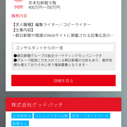
京本社新館９階
年収例
400万円～700万円
職務内容
【求人職種】編集ライター／コピーライター
【仕事内容】
・朝日新聞や関連のWebサイトに掲載される記事広告の
「企画」「取材」「ライティング・編集」のほか、マーケ
ティング施策におけるコピーライティング全般を担当して
コンサルタントからの一言
いただきます。
●朝日新聞グループの総合マーケティングカンパニーです
●グループ経営に力を入れている朝日新聞の方針もあり、案件依
・著名人や有識者への取材も多いため、「高いコミュニケ
頼も増えておりそれに伴う増員募集となります
ーション力」と「正確な学習能力・理解力」が求められる
●出社、リモートミックスの就業が可能です
ポジションです。
詳細を見る
・出版、医療・薬品、化粧品・ファッション、流通、食
品、金融、情報通信、車両、重工産業、エネルギー、官公
庁、観光、不動産、学校・教育、エンタメなど、手がける
分野は多岐にわたります。
株式会社グッドパッチ
■同ポジションのユニーク■
・「クリエイティブ×イベントの両利き」の制作体制
土日祝休み
フレックスタイム制
在宅・リモートワーク
・朝日新聞の知名度と信用を背景とした幅広い仕事、大型
転勤なし
の案件に携わることでスキルと経験値が大きく向上しま