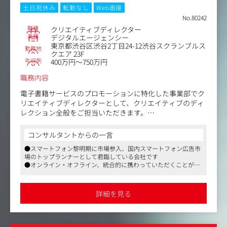
・ブランディングのための企画立案と実施
土日祝休み
転勤なし
Web面接
入社後はまず現メンバーとペアで動き、チームの仕事と文
No.80242
脈を理解することから始めます。3ヶ月後には自分の担当
職種
クリエイティブディレクター
領域を持ち、独立して動ける状態を想定しています。担当
業種
デジタルエージェンシー
東京都渋谷区渋谷2丁目24-12渋谷スクランブルス
の範囲は、強みと関心をもとに一緒に決めます。
勤務地
クエア 23F
年収例
400万円～750万円
職務内容
電子書籍サービスのプロモーションに特化した事業部でク
リエイティブディレクターとして、クリエイティブのディ
レクション全般をご担当いただきます。
【具体的には】
コンサルタントからの一言
・クライアント課題解決のためのクリエイティブ品質管理
●スマートフォン黎明期に市場参入、国内スマートフォン広告市
・クリエイティブ構成案制作/ディレクション
場のトップランナーとして君臨している会社です
・クリエイティブデザイン制作/ディレクション
●オンライン・オフライン、統合的に携わっていただくことが可
・プロモーションテキスト制作/ディレクション
能です
・プロモーションに使用する電子書籍（マンガ）の選定な
●肩書にとらわれず横断的にプロジェクトに携わることができま
ど
す
詳細を見る
※入社後はマンガ顧客を担当していただきますが、ご志向
やご活躍によって、国内・海外のゲーム、メディアサービ
ス等、多岐に携わっていただく可能性がございます。