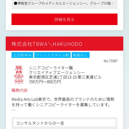
●博報堂グループのメディカルエージェンシー。グループの強み
を活かして広告のフルサービスを提供
●博報堂グループなので、福利厚生は博報堂と同水準です
詳細を見る
株式会社TBWA＼HAKUHODO
土日祝休み
フレックスタイム制
転勤なし
No.73387
職種
シニアコピーライター職
業種
クリエイティブエージェンシー
勤務地
東京都港区芝浦1丁目13-10 第三東運ビル
年収例
700万円～800万円
職務内容
Media Arts Lab東京で、世界最高のブランドのために情熱
を持って働くシニアコピーライターを募集しています。
TBWA＼Media Arts Labは、Appleの広告に特化したグロー
バルネットワークです。
コンサルタントからの一言
同社は、「ｓ」という中核的な前提に基づいて設立され、