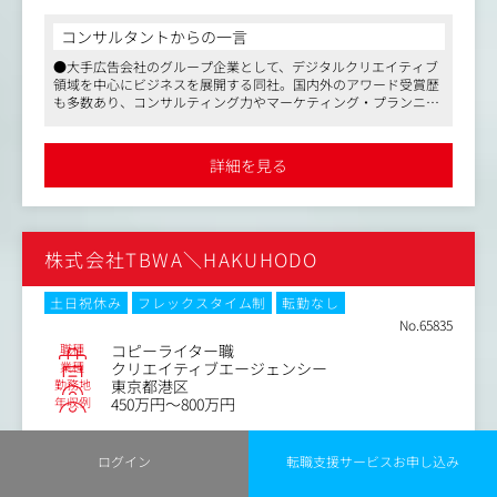
レクション業務
時にはクライアントに寄り添い課題抽出から、またその課
題を解決するための戦略・企画立案を行い、そこに創業時
コンサルタントからの一言
から鍛え上げてきた実装・運用を施すことで、クライアン
●大手広告会社のグループ企業として、デジタルクリエイティブ
トの課題を解決するソリューションをワンストップで提供
領域を中心にビジネスを展開する同社。国内外のアワード受賞歴
しております。
も多数あり、コンサルティング力やマーケティング・プランニン
グ力に類稀なるクリエイティブ力をも兼ね備えた組織です
アイスタのコミュニケーションプランナーはその戦略・企
●マスメディアンとのお取引歴も長く、これまで複数のご成約実
画立案の中心人物として、生活者発想の視点から構想を世
績があります
詳細を見る
●フリーバカンス制度の導入など働きやすさにも配慮されていま
の中へ広げ、プロジェクトを成功に導きます。
すので、長期的に就業し、安心してキャリアを形成したい方にも
おすすめです
【具体的には】
・クライアントの多岐にわたる課題解決の為に、デジタル
株式会社TBWA＼HAKUHODO
領域を基点としたコミュニケーションデザイン及び施策の
企画・立案・実行をご担当いただきます。
・またプロジェクトを牽引する立場として、チームの考え
土日祝休み
フレックスタイム制
転勤なし
を提案書としてまとめ、社外のステークホルダーと合意形
No.65835
成を図ることのできる人材を募集します。
職種
コピーライター職
・Web・アプリにとどまらず、SNSやインフルエンサー、
業種
クリエイティブエージェンシー
勤務地
東京都港区
動画など様々な手口を活用し、コミュニケーションの全体
年収例
450万円～800万円
設計から実行までを担います。
職務内容
【業務領域】
ログイン
転職支援サービスお申し込み
プロモーション、ブランディング、キャンペーン、UIUX、
コピーライティングを担当いただくブランドはApple。同
CRM、オウンドメディア構築・運用、アプリ等のサービス
社を代表とするようなクライアントです。