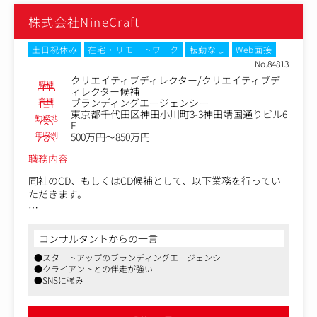
●ハイブリッドワーク、フレックスタイム制導入、年間休日125日
と働きやすい環境です
株式会社NineCraft
土日祝休み
在宅・リモートワーク
転勤なし
Web面接
No.84813
クリエイティブディレクター/クリエイティブデ
職種
ィレクター候補
業種
ブランディングエージェンシー
東京都千代田区神田小川町3-3神田靖国通りビル6
勤務地
F
年収例
500万円～850万円
職務内容
同社のCD、もしくはCD候補として、以下業務を行ってい
ただきます。
1.コミュニケーションプランニング
目的・問題・課題の前提を整理し、ブランド課題の本質を
コンサルタントからの一言
掘り起こす
●スタートアップのブランディングエージェンシー
映像・コピー・デジタル・PR・空間など手段にとらわれ
●クライアントとの伴走が強い
ず、問いから答えを導くコミュニケーション戦略とクリエ
●SNSに強み
イティブコンセプトを設計
資料作成から当日のファシリテーション・発表まで一貫し
て担う（部分的な関与ではなく前段から）