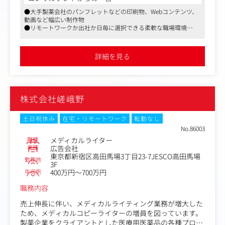
●大手製薬会社のパンフレットなどの印刷物、Webコンテンツ、
【主な内容】
動画など幅広い制作物
・基本資材の制作（総合製品情報概要、インタビューフォ
●リモートワークか出社か日毎に選択できる柔軟な職場環境
ーム、適正使用ガイドなど）
●産休・育休制度等を活用し、勤務を継続している女性社員も複
・医療従事者向けプロモーション資材（パンフレット、w
数、同じ職種に復帰したご実績あり
ebコンテンツ、動画など）の企画・制作
詳細を見る
・患者向け疾患啓発資材（小冊子、webコンテンツ、動画
など）の企画・制作
・MR向け研修資材の制作
・学会取材、記録集の編集・ライティング
株式会社嵯峨野
・インタビュー記事の企画・制作
土日祝休み
在宅・リモートワーク
転勤なし
No.86003
職種
メディカルライター
業種
広告会社
東京都新宿区高田馬場3丁目23-7JESCO高田馬場
勤務地
3F
年収例
400万円～700万円
職務内容
売上伸長に伴い、メディカルライティング業務が増大した
ため、メディカルコピーライターの増員を図っています。
製薬企業をクライアントとした医療用医薬品の各種プロモ