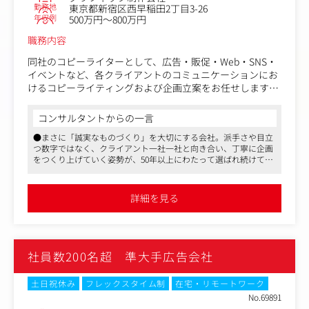
勤務地
東京都新宿区西早稲田2丁目3-26
年収例
500万円～800万円
職務内容
同社のコピーライターとして、広告・販促・Web・SNS・
イベントなど、各クライアントのコミュニケーションにお
けるコピーライティングおよび企画立案をお任せします。
単に言葉を整えるだけではなく、クライアントの課題や商
コンサルタントからの一言
品の魅力を理解し、ターゲットに届くコンセプトやメッセ
●まさに「誠実なものづくり」を大切にする会社。派手さや目立
ージを設計していく仕事です。
つ数字ではなく、クライアント一社一社と向き合い、丁寧に企画
をつくり上げていく姿勢が、50年以上にわたって選ばれ続けてき
プロデューサー、デザイナー、Webディレクター、外部ク
た理由だと感じます
リエイターなどと連携しながら、企画書の作成、提案内容
●私が担当者とお話しした際も、社内には穏やかな空気が流れ、
の整理、制作物のトーン設計、クリエイティブチームへの
「ギスギスしない」「安心して長く働ける」といった声が印象的
詳細を見る
でした。年功序列はなく、成果と実力でしっかり評価されるた
ディレクションなど、幅広い業務に携わっていただきま
め、新しい方も馴染みやすく、実力次第で早期に中心メンバーと
す。
して活躍できます
●「派手じゃなくてもいい。でも、ちゃんとクライアントと向き
コピーライティングを軸にしながらも、企画段階からプロ
合い、モノづくりをしたい」
社員数200名超 準大手広告会社
ジェクトに参加し、クリエイティブ全体の方向性づくりに
そんな志向をお持ちの方には、心からおすすめしたい会社です
も関わるポジションです。
土日祝休み
フレックスタイム制
在宅・リモートワーク
〈具体的な業務内容〉
No.69891