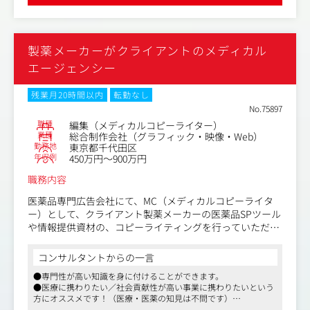
を達成するためのアイデア提案、開発を行います。
製薬メーカーがクライアントのメディカル
エージェンシー
残業月20時間以内
転勤なし
No.75897
職種
編集（メディカルコピーライター）
業種
総合制作会社（グラフィック・映像・Web）
勤務地
東京都千代田区
年収例
450万円～900万円
職務内容
医薬品専門広告会社にて、MC（メディカルコピーライタ
ー）として、クライアント製薬メーカーの医薬品SPツール
や情報提供資材の、コピーライティングを行っていただき
ます。
コンサルタントからの一言
【仕事内容（変更の範囲）】会社の定める業務
●専門性が高い知識を身に付けることができます。
●医療に携わりたい／社会貢献性が高い事業に携わりたいという
方にオススメです！（医療・医薬の知見は不問です）
●広告代理店にてワークライフバランスを保ちながら就業するこ