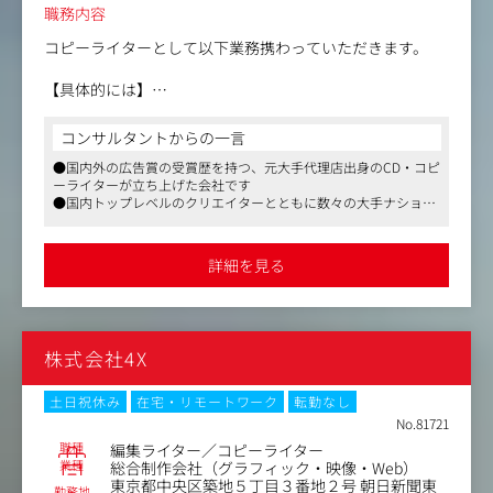
職務内容
コピーライターとして以下業務携わっていただきます。
【具体的には】
・CM・グラフィック・プロモーション企画やブランド戦
略策定、コピーライティング
コンサルタントからの一言
・都市開発や商品開発など新領域の戦略ストーリーの構
●国内外の広告賞の受賞歴を持つ、元大手代理店出身のCD・コピ
築、コピーライティング
ーライターが立ち上げた会社です
●国内トップレベルのクリエイターとともに数々の大手ナショナ
ルクライアントの広告・ブランディング案件に携わることが可能
です
●クライアントとのコミュニケーションのなかで課題を抽出し、
詳細を見る
戦略を立て、提案を行なっていきます
●媒体や領域にとらわれない多様な手法や技術を組み合わせたお
仕事がしたい方には特におすすめです
株式会社4X
土日祝休み
在宅・リモートワーク
転勤なし
No.81721
職種
編集ライター／コピーライター
業種
総合制作会社（グラフィック・映像・Web）
東京都中央区築地５丁目３番地２号 朝日新聞東
勤務地