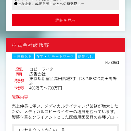
今後、クリエイティブ部門を更に強化をし、部門で収益を
●上場企業、成果を出した方への待遇良し
上げ、メンバーのマネジメントも担えるCDを募集される運
びとなりました。
役員や現場責任者とのリレーションも深く、安心してご紹介がで
きる会社です
詳細を見る
現体制：デザイナー3名
株式会社嵯峨野
土日祝休み
在宅・リモートワーク
転勤なし
No.82681
職種
コピーライター
業種
広告会社
東京都新宿区高田馬場3丁目23-7JESCO高田馬場
勤務地
3F
年収例
400万円～700万円
職務内容
売上伸長に伴い、メディカルライティング業務が増大した
ため、メディカルコピーライターの増員を図っています。
製薬企業をクライアントとした医療用医薬品の各種プロモ
ーションツールの企画・編集・ライティング業務をお任せ
いたします。
コンサルタントからの一言