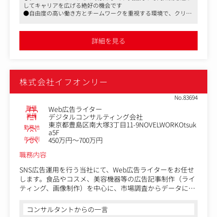
してキャリアを広げる絶好の機会です
わります。
●自由度の高い働き方とチームワークを重視する環境で、クリエ
-医師/薬剤師/看護師などの医療従事者に向けた、臨床効
イティブなアイデアを形にすることができます
果/作用機序など、製品の特性を捉えたパンフレットの作
●医療用医薬品広告の分野で専門性を磨きながら、社会貢献度の
成を行います。
高い仕事に携われるポジションです
詳細を見る
-制作業務は、医薬品の申請書や海外文献を読み込んだり、
シンポジウムへの参加やドクターへの取材などを行ったり
します。
-新薬の場合、競合プレゼンで取扱いが決定後、発売約1年
株式会社イフオンリー
前から企画、広告ビジュアル・パンフレット等の販促マテ
リアルの制作を開始します。
No.83694
-担当する製品だけでなく、競合薬剤や疾患、治療に関す
職種
Web広告ライター
る専門知識を身に付けることが出来、ご自身のスキルアッ
業種
デジタルコンサルティング会社
プが可能です。
東京都豊島区南大塚3丁目11-9NOVELWORKOtsuk
勤務地
-感染症領域でのプロモーション資材作成を担当していた
a5F
だく予定です。
年収例
450万円～700万円
職務内容
SNS広告運用を行う当社にて、Web広告ライターをお任せ
します。食品やコスメ、美容機器等の広告記事制作（ライ
ティング、画像制作）を中心に、市場調査からデータに基
づく改善まで一括して担当いただきます。
コンサルタントからの一言
【具体的には】