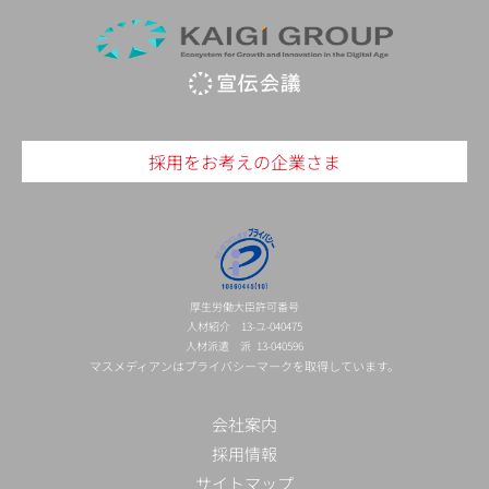
採用をお考えの企業さま
厚生労働大臣許可番号
人材紹介 13-ユ-040475
人材派遣 派 13-040596
マスメディアンはプライバシーマークを取得しています。
会社案内
採用情報
サイトマップ