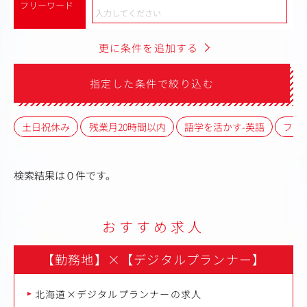
フリーワード
更に条件を追加する
指定した条件で絞り込む
土日祝休み
残業月20時間以内
語学を活かす-英語
フレ
検索結果は０件です。
おすすめ求人
【勤務地】
×
【デジタルプランナー】
北海道×デジタルプランナーの求人