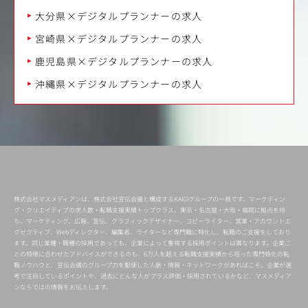
大分県×デジタルプランナーの求人
宮崎県×デジタルプランナーの求人
鹿児島県×デジタルプランナーの求人
沖縄県×デジタルプランナーの求人
株式会社マスメディアンは、株式会社宣伝会議と構成するKAIGIグループの一員です。マーケティン
グ・クリエイティブの求人数・転職支援実績トップクラス。東京・名古屋・大阪・福岡に拠点を持
ち、マーケティング、広報、宣伝、グラフィックデザイナー、コピーライター、営業・アカウントエ
グゼクティブ、Webディレクター、編集者、ライターなど専門職に特化し、転職のご支援をしており
ます。同じ業種・職種の採用であっても、企業によって重視する採用ポイントは異なります。企業ご
との特徴に合わせたアドバイスができるのも、6万人を超える転職支援実績から培った専門特化の転
職ノウハウと、宣伝会議のグループ力を駆使した人脈・情報・ネットワークがあればこそ。企業が選
考で注目しているポイントや、過去にどんな人がプラス評価・採用されているかなど、マスメディア
ンならではの情報をお伝えします。