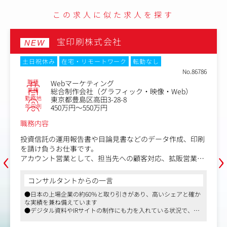
成長を牽引
この求人に似た求人を探す
宝印刷株式会社
NEW
土日祝休み
在宅・リモートワーク
転勤なし
No.86786
職種
Webマーケティング
業種
総合制作会社（グラフィック・映像・Web）
勤務地
東京都豊島区高田3-28-8
年収例
450万円～550万円
職務内容
投資信託の運用報告書や目論見書などのデータ作成、印刷
‹
›
を請け負うお仕事です。
アカウント営業として、担当先への顧客対応、拡販営業、
社内外とのスケジュールやタスク管理など原稿作成から校
正、納期管理までを一貫してコントロールする業務です。
コンサルタントからの一言
あなたの品質管理が、お客様からの信頼となり受注に直結
●日本の上場企業の約60％と取り引きがあり、高いシェアと確か
する、非常に貢献度の高いポジションです。
な実績を兼ね備えています
●デジタル資料やIRサイトの制作にも力を入れている状況で、映
具体的には
像制作の引き合いも強くなってきています
【営業】
●親会社が東部プライム上場、残業代別途全額支給、所定労働時