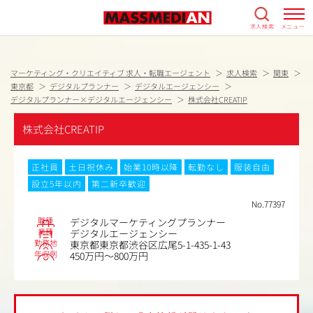
求人検索
メニュー
マーケティング・クリエイティブ 求人・転職エージェント
求人検索
関東
東京都
デジタルプランナー
デジタルエージェンシー
デジタルプランナー×デジタルエージェンシー
株式会社CREATIP
株式会社CREATIP
正社員
土日祝休み
始業10時以降
転勤なし
服装自由
設立5年以内
第二新卒歓迎
No.77397
職種
デジタルマーケティングプランナー
業種
デジタルエージェンシー
勤務地
東京都東京都渋谷区広尾5-1-435-1-43
年収例
450万円～800万円