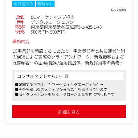
土日祝休み
転勤なし
No.77808
職種
ECマーケティング担当
業種
デジタルエージェンシー
勤務地
東京都東京都渋谷区広尾5-1-435-1-43
年収例
500万円～900万円
職務内容
EC事業部を新設するにあたり、事業責任者と共に運営体制
の構築および実際のクライアントワーク、新規顧客および
既存顧客への企画/提案/運用援提供、新規採用等の業務を
お任せいたします。
コンサルタントからの一言
具体的には
●韓国で産声を上げたマーケティングエージェンシー
・各プロジェクトの推進、チームもしくはグループのマネ
●その実績は有力メディアからも高く評価されています
ジメント・Shopify等の自社EC/Amazon/楽天市場/Yahoo!
●海外クライアントも多く、グローバルな案件に携われます
ショッピング/Qoo10などのECサイトを中心に、プロジェ
クト推進、データ分析、戦略立案、提案活動、チーム育成
を行い、事業部全体の業績向上に貢献
詳細を見る
・近い将来、チームリーダーとして組織の成長を牽引した
り、プロジェクトオーナーとしてプロジェクトを推進
・EC市場のトレンドを把握し、事業部の売上拡大、業務改
善、チーム育成を推進。経営と現場をつなぎ、事業全体の