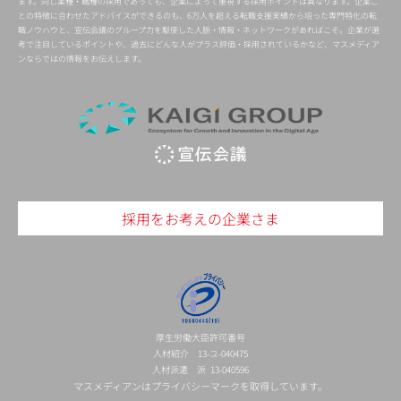
ます。同じ業種・職種の採用であっても、企業によって重視する採用ポイントは異なります。企業ご
との特徴に合わせたアドバイスができるのも、6万人を超える転職支援実績から培った専門特化の転
職ノウハウと、宣伝会議のグループ力を駆使した人脈・情報・ネットワークがあればこそ。企業が選
考で注目しているポイントや、過去にどんな人がプラス評価・採用されているかなど、マスメディア
ンならではの情報をお伝えします。
採用をお考えの企業さま
厚生労働大臣許可番号
人材紹介 13-ユ-040475
人材派遣 派 13-040596
マスメディアンはプライバシーマークを取得しています。