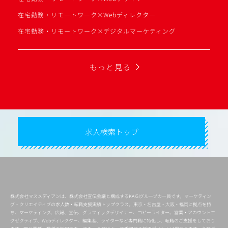
在宅勤務・リモートワーク×Webディレクター
在宅勤務・リモートワーク×デジタルマーケティング
もっと見る
求人検索トップ
株式会社マスメディアンは、株式会社宣伝会議と構成するKAIGIグループの一員です。マーケティン
グ・クリエイティブの求人数・転職支援実績トップクラス。東京・名古屋・大阪・福岡に拠点を持
ち、マーケティング、広報、宣伝、グラフィックデザイナー、コピーライター、営業・アカウントエ
グゼクティブ、Webディレクター、編集者、ライターなど専門職に特化し、転職のご支援をしており