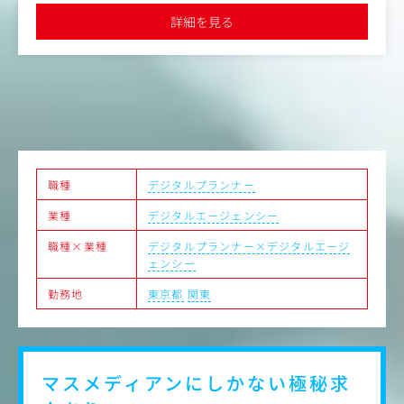
・顧客対応：受注品目、同社サービスの拡販。スケジュー
間7時間15分と働きやすく安定した環境です
詳細を見る
ル提示、価格交渉、見積/請求書作成等。
・プレゼン・交渉：顧客要望に対してWeb会議や訪問によ
る、同社サービスの提案やスケジュール説明等。
・同社サービスの拡販：既存のお客様に対し、ＨＰにおけ
るWEB作成、翻訳、BPO業務等の提案。
・新規営業：取引の無い投資信託会社へのセールス活動。
【カスタマーサポート】
・原稿作成：投資信託の決算期に合わせた報告書等の原稿
作成。基本はメール、電話でのやり取りが中心。お客様か
らのデータ作成依頼を正確に理解し、制作部門へ原稿手配
職種
デジタルプランナー
を行う。
業種
デジタルエージェンシー
・進行管理：社内外の制作部門と連携し、スケジュールや
タスクの進捗を管理。急な増刷対応や納期調整も顧客の信
職種×業種
デジタルプランナー×デジタルエージ
頼に繋がります。
ェンシー
・校正・検品：作成したデータが正しいか確認を行う。デ
ジタル校正ツールを補助ツールとしても活用。最終成果物
勤務地
東京都
関東
の緻密なチェック。
マスメディアンにしかない
極秘求