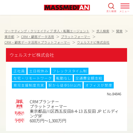
求人検索
メニュー
マーケティング・クリエイティブ 求人・転職エージェント
求人検索
関東
東京都
CRM・顧客データ活用
プラットフォーマー
CRM・顧客データ活用×プラットフォーマー
ウェルスナビ株式会社
ウェルスナビ株式会社
正社員
土日祝休み
フレックスタイム制
在宅・リモートワーク
転勤なし
交通費全額支給
育児支援制度充実
駅から徒歩5分以内
オフィスが禁煙
No.84846
職種
CRMプランナー
業種
プラットフォーマー
東京都品川区西五反田8-4-13 五反田 JP ビルディ
勤務地
ング9F
年収例
600万円～1,300万円