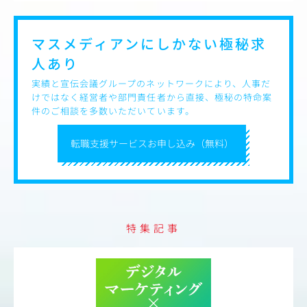
ケーションプランの企画・
DMなどを活用した顧客コミ
マスメディアンにしかない
極秘求
びLTV向上施策の推進
人あり
ティ向上の設計
実績と宣伝会議グループのネットワークにより、人事だ
客体験（CX）の設計・改
けではなく経営者や部門責任者から直接、極秘の特命案
件のご相談を多数いただいています。
ドストーリーを活用したロ
転職支援サービスお申し込み（無料）
用した継続率・リピート率
特集記事