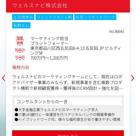
ウェルスナビ株式会社
土日祝休み
フレックスタイム制
在宅・リモートワーク
転勤なし
No.85530
職種
インハウスWebディレクター
業種
プラットフォーマー
東京都品川区西五反田8-4-13 五反田 JP ビルディ
勤務地
ング9F
年収例
600万円～1,000万円
職務内容
‹
›
カスタマーエンゲージメントに関わるWebサイト・スマホ
アプリ・顧客コミュニケーション施策の企画・設計や、リ
リースに向けた進行管理、PDCAを通じた施策改善をリー
ドしていただきます。
コンサルタントからの一言
〈業務内容〉
●大手フィンテック企業ウェルスナビのWebディレクター求人
●定量分析やインタビュー等を通じた顧客理解
●三菱UFJ銀行と一体運営を行うデジタルバンクの開業準備中
●担当テーマにおける顧客価値定義や施策方針の検討
●ハイブリッドワーク可、様々な福利厚生があり働きやすい環境
●WebサイトやアプリのUIUX企画・ディレクション
●CRM施策やキャンペーンの企画・制作管理
●各施策の継続的なPDCAを通じたKPI改善