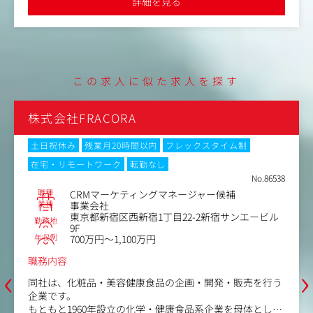
詳細を見る
〈期待する役割について〉
『ウェルスナビ』はシンプルなUI/UXの裏で、リバランス
や税金最適化などの複雑な仕組みが自動で動いています。
通知をきっかけに裏側の仕組みの価値に気づいていただけ
る方も多く、誠実なコミュニケーション設計をすることが
この求人に似た求人を探す
信頼と長期利用につながります。
お客様の状況は千差万別で、定量データだけでは見えない
部分も多いため、ユーザーインタビュー等の定性情報を掛
オルビス株式会社
け合わせ、多面的にお客様を捉えて仮説検証を重ねていく
プロセスに面白さがあります。
フレックスタイム制
土日祝休み
フレックスタイム制
在
転勤なし
Web面接
本ポジションは、預かり資産を現在の2兆円規模から10倍
No.86538
の拡大を目指す目標に対し、主要KPIの一翼を担います。
職種
ネージャー候補
CRMマーケティング
日々のPDCAを通じたお客様の課題解決が事業グロース、
業種
事業会社
そして社会課題の解決につながる手応えを感じられること
勤務地
目22-2新宿サンエービル
東京都品川区平塚2丁目1-1
は大きな醍醐味です。
年収例
500万円～650万円
職務内容
‹
›
事業貢献度の高いこのポジションで
の企画・開発・販売を行う
を活かしながら、CRMを進化させ
健康食品系企業を母体とし、
【具体的な業務内容】