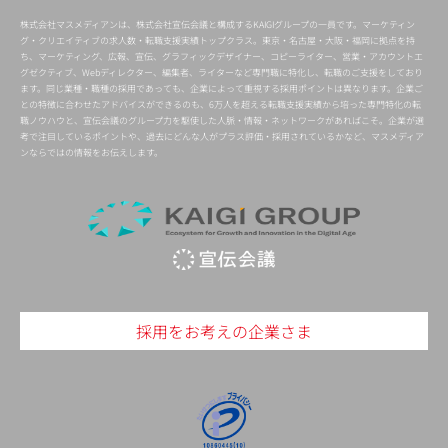
株式会社マスメディアンは、株式会社宣伝会議と構成するKAIGIグループの一員です。マーケティン
グ・クリエイティブの求人数・転職支援実績トップクラス。東京・名古屋・大阪・福岡に拠点を持
ち、マーケティング、広報、宣伝、グラフィックデザイナー、コピーライター、営業・アカウントエ
グゼクティブ、Webディレクター、編集者、ライターなど専門職に特化し、転職のご支援をしており
ます。同じ業種・職種の採用であっても、企業によって重視する採用ポイントは異なります。企業ご
との特徴に合わせたアドバイスができるのも、6万人を超える転職支援実績から培った専門特化の転
職ノウハウと、宣伝会議のグループ力を駆使した人脈・情報・ネットワークがあればこそ。企業が選
考で注目しているポイントや、過去にどんな人がプラス評価・採用されているかなど、マスメディア
ンならではの情報をお伝えします。
採用をお考えの企業さま