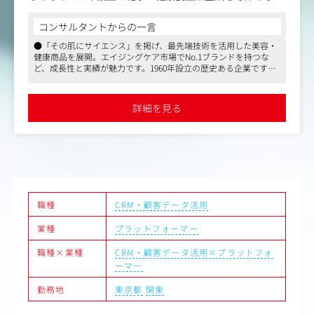
」ブランドを中心に、プラセン
・顧客とのコミュニケーション施策
コンサルタントからの一言
の高付加価値素材を用いた
・媒体（紙、WEBどちらも）制作
●東証プライム上場企業である、ポーラ
画・開発し、通信販売・E
業務（DM、メルマガ作成など）
最先端技術を活用した美容・
グスの化粧品会社。安定した経営基盤が
。
・MAツールを活用したマーケティ
でNo.1ブランドを持つな
●商品の魅力をどう伝えるか、という企
0年設立の歴史ある企業です
でき、構成・表現の幅を広げることが出
とりとの最適なコミュニケ
いう高い目標を掲げ、組織全体で
●フレックス・在宅可・月残業20時間
生涯価値）の最大化を実現
スを保ちながら働ける環境です
詳細を見る
ポジションです。
候補として、戦略立案から実
る
、事業成長に直結するやりが
からロイヤル顧客の育成ま
の中長期的な関係構築をリ
ーク、副業可能など柔軟な働
、無料のお弁当やドリンク支
のCRM施策の企画・運用に加
ーケティング基盤の構築・
たマーケティング変革を牽
職種
CRM・顧客データ活用
います。
・集客マーケティング・商
業種
プラットフォーマー
がら、事業KPIをもとにL
現する役割を担っていただ
職種×業種
CRM・顧客データ活用×プラットフォ
ーマー
勤務地
東京都
関東
ョン戦略の企画・推進