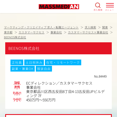
求人検索
メニュー
マーケティング・クリエイティブ 求人・転職エージェント
求人検索
関東
東京都
カスタマーサクセス
事業会社
カスタマーサクセス×事業会社
BEENOS株式会社
BEENOS株式会社
正社員
土日祝休み
在宅・リモートワーク
副業・兼業OK
服装自由
No.84449
職種
ECディレクション／カスタマーサクセス
業種
事業会社
東京都品川区西五反田8丁目4-13五反田JPビルデ
勤務地
ィング 7F
年収例
450万円～550万円