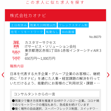
この求人に似た求人を探す
株式会社カオナビ
土日祝休み
残業月20時間以内
フレックスタイム制
在宅・リモートワーク
転勤なし
Web面接
No.86079
職種
カスタマーサクセス
業種
ITサービス・ソリューション会社
東京都港区赤坂1丁目8-1赤坂インターシティAIR 3
勤務地
3F
年収例
650万円～1,000万円
職務内容
‹
›
日本を代表する大手企業・グループ企業のお客様に、継続
的に「カオナビ」を通じた人事・経営課題の解決を行って
いただけるよう、能動的にお客様のご利用状況・課題・実
現したいことをヒアリングし、提案を行います。
コンサルタントからの一言
【具体的には】
●残業少で働き方改革を推進するHRテクノロジー企業。コロナ禍
・「カオナビ」導入プロジェクトの推進
でのリモートワークの増加もあり、急成長を続けています
・人事・経営課題の解決に向けたカオナビ活用提案
●働く場所の自由選択、スーパーフレックス制度、スイッチワー