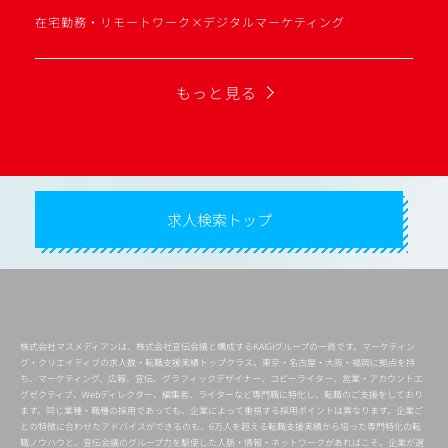
在宅勤務・リモートワーク×デジタルマーケティング
もっと見る
求人検索トップ
株式会社マスメディアンは、株式会社宣伝会議と構成するKAIGIグループの一員です。マーケティン
グ・クリエイティブの求人数・転職支援実績トップクラス。東京・名古屋・大阪・福岡に拠点を持
ち、マーケティング、広報、宣伝、グラフィックデザイナー、コピーライター、営業・アカウントエ
グゼクティブ、Webディレクター、編集者、ライターなど専門職に特化し、転職のご支援をしており
ます。同じ業種・職種の採用であっても、企業によって重視する採用ポイントは異なります。企業ご
との特徴に合わせたアドバイスができるのも、6万人を超える転職支援実績から培った専門特化の転
職ノウハウと、宣伝会議のグループ力を駆使した人脈・情報・ネットワークがあればこそ。企業が選