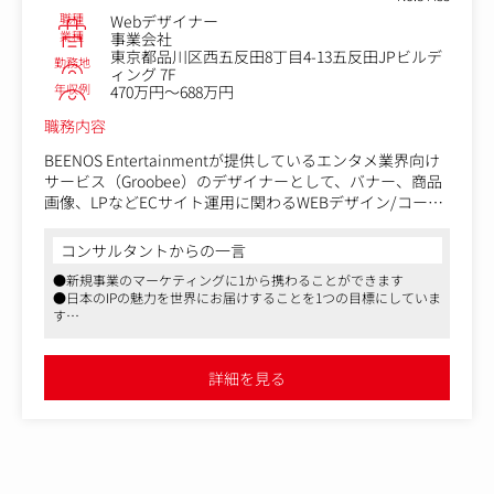
職種
Webデザイナー
業種
事業会社
東京都品川区西五反田8丁目4-13五反田JPビルデ
勤務地
ィング 7F
年収例
470万円～688万円
職務内容
BEENOS Entertainmentが提供しているエンタメ業界向け
サービス（Groobee）のデザイナーとして、バナー、商品
画像、LPなどECサイト運用に関わるWEBデザイン/コーデ
ィング全般、制作ディレクション等を担当頂きます。
コンサルタントからの一言
【具体的には】
●新規事業のマーケティングに1から携わることができます
・Webデザイン：PHOTOSHOPを使用した商品画像やバナ
●日本のIPの魅力を世界にお届けすることを1つの目標にしていま
ー作成、LPやサイト等のデザイン
す
・コーディング：HTML／CSSを使用したコーディング
●将来的にはマーケティング部門の統括を担っていただきます
・制作進行ディレクション：クリエイティブの責任者とし
て、クライアント案件を主導（ヒアリング、ディレクショ
詳細を見る
ンなど）
・運用改善：効果測定に基づいたサイトのUI／UX運用改善
提案と実施