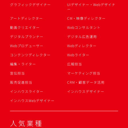
グラフィックデザイナー
UIデザイナー・Webデザイナ
ー
アートディレクター
CM・映像ディレクター
動画クリエイター
Webコンサルタント
デジタルプランナー
デジタル広告運用
Webプロデューサー
Webディレクター
コンテンツディレクター
Webライター
編集・ライター
広報担当
宣伝担当
マーケティング担当
販売促進担当
CRM・顧客データ活用
インハウスライター
インハウスデザイナー
インハウスWebデザイナー
人気業種