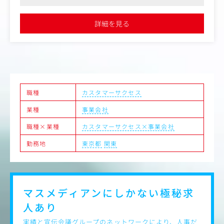
・アップセル機会の創出
ク制度を導入するなど、働き方改革を推進する企業として、多様
・顧客データをもとにした傾向分析
な働き方のモデル作りにも積極的です
・開発やマーケティング部門へのフィードバック
●会社全体としては、中途入社社員で構成されており、一人ひと
詳細を見る
りが実力をもって、自分の仕事を推進できるメンバーが揃ってい
ます。営業部門は、20～30代が中心でコミュニケーションが多
く、風通しの良い雰囲気です
職種
カスタマーサクセス
業種
事業会社
職種×業種
カスタマーサクセス×事業会社
勤務地
東京都
関東
マスメディアンにしかない
極秘求
人あり
実績と宣伝会議グループのネットワークにより、人事だ