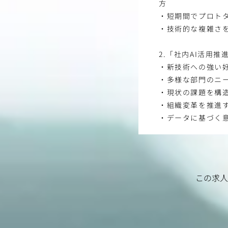
方
・短期間でプロト
・技術的な複雑さ
2.「社内AI活用推
・新技術への強い
・多様な部門のニ
・現状の課題を構
・組織変革を推進
・データに基づく
この求人