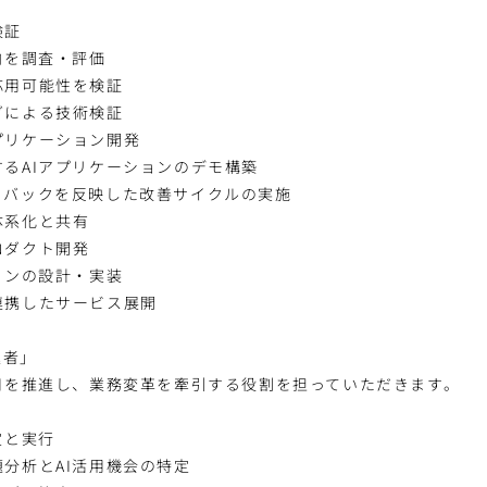
】
検証
向を調査・評価
応用可能性を検証
グによる技術検証
プリケーション開発
るAIアプリケーションのデモ構築
ドバックを反映した改善サイクルの実施
体系化と共有
ロダクト開発
ョンの設計・実装
連携したサービス展開
進者」
活用を推進し、業務変革を牽引する役割を担っていただきます。
】
定と実行
分析とAI活用機会の特定