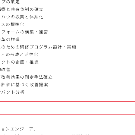
ップの策定
構築と共有体制の確立
ウハウの収集と体系化
ィスの標準化
トフォームの構築・運営
変革の推進
上のための研修プログラム設計・実施
ティの形成と活性化
ェクトの企画・推進
的改善
務改善効果の測定手法確立
な評価に基づく改善提案
ンパクト分析
ーションエンジニア」