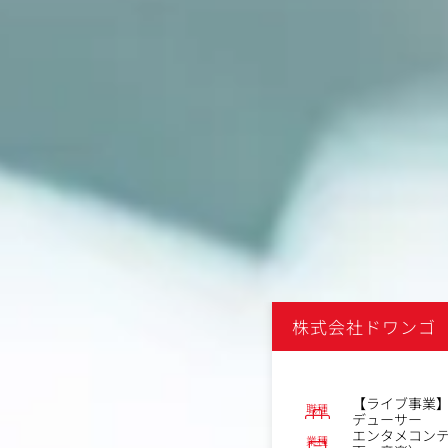
ンゴ
株式会社ドワンゴ
No.81556
事業】アライアンス渉外デスク担
【ライブ事業
職種
約社員
デューサー
コンテンツメーカー（ゲーム・映
エンタメコン
業種