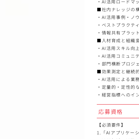
・AI活用ロードマ
■社内ナレッジの
・AI活用事例・ノ
・ベストプラクテ
・情報共有プラッ
■人材育成と組織
・AI活用スキル向
・AI活用コミュニ
・部門横断プロジ
■効果測定と継続
・AI活用による業
・定量的・定性的
・経営指標へのイ
応募資格
【必須要件】
1.「AIアプリケ