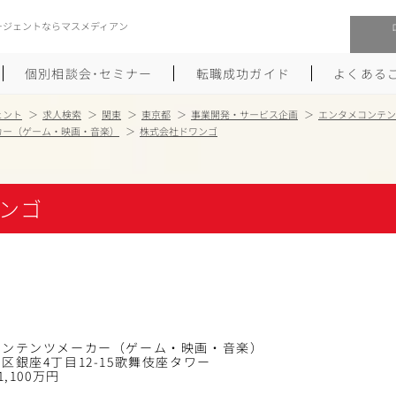
ージェントならマスメディアン
個別相談会･セミナー
転職成功ガイド
よくある
ェント
求人検索
関東
東京都
事業開発・サービス企画
エンタメコンテン
カー（ゲーム・映画・音楽）
株式会社ドワンゴ
転職活動を始めるにあたり
メーカー・事業会社への転職
履歴書のつくり方
大手広告会社への転職
ンゴ
職務経歴書のつくり方
エグゼクティブ転職
ポートフォリオのつくり方
しゅふクリ･ママクリ転職
面接対策
年収アップ転職
未経験から広告業界への転職
Uターン･Iターン転職
コンテンツメーカー（ゲーム・映画・音楽）
区銀座4丁目12-15歌舞伎座タワー
1,100万円