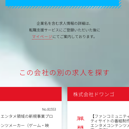
企業名を含む求人情報の詳細は、
転職支援サービスにご登録いただいた後に
マイページ
にてご案内しております。
この会社の別の求人を探す
株式会社ドワンゴ
No.81553
】エンタメ領域の新規事業プロ
【ファンコミュニテ
職種
ティサイトの番組制作
テンツメーカー（ゲーム・映
エンタメコンテンツ
業種