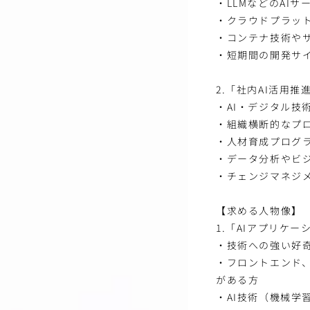
・LLMなどのAI
・クラウドプラット
・コンテナ技術や
・短期間の開発サ
2.「社内AI活用推
・AI・デジタル技
・組織横断的なプ
・人材育成プログ
・データ分析やビ
・チェンジマネジ
【求める人物像】
1.「AIアプリケ
・技術への強い好
・フロントエンド
がある方
・AI技術（機械