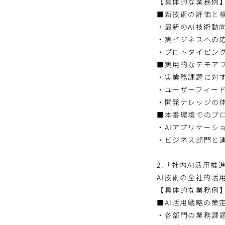
【具体的な業務例
■新技術の評価と
・最新のAI技術動
・実ビジネスへの
・プロトタイピン
■実用的なデモア
・実業務課題に対す
・ユーザーフィー
・開発ナレッジの
■本番環境でのプ
・AIアプリケーシ
・ビジネス部門と
2.「社内AI活用推
AI技術の全社的
【具体的な業務例
■AI活用戦略の策
・各部門の業務課題