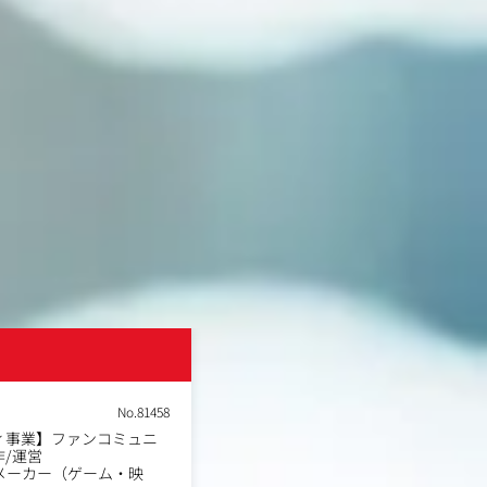
株式会社ドワンゴ
No.81458
ィ事業】ファンコミュニ
【ニコニコ事業】サブスク
職種
/運営
ス開発ディレクター
メーカー（ゲーム・映
エンタメコンテンツメーカ
業種