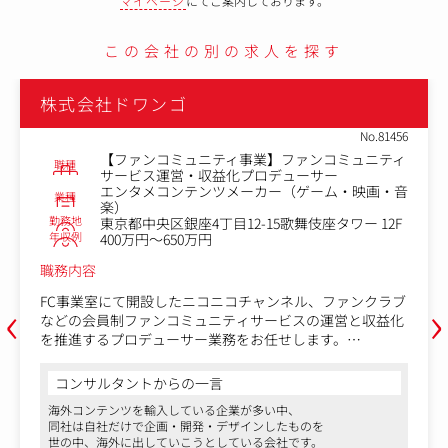
マイページ
にてご案内しております。
この会社の別の求人を探す
株式会社ドワンゴ
No.81456
【ファンコミュニティ事業】ファンコミュニティ
職種
サービス運営・収益化プロデューサー
エンタメコンテンツメーカー（ゲーム・映画・音
業種
楽）
勤務地
東京都中央区銀座4丁目12-15歌舞伎座タワー 12F
年収例
400万円～650万円
職務内容
‹
›
FC事業室にて開設したニコニコチャンネル、ファンクラブ
などの会員制ファンコミュニティサービスの運営と収益化
を推進するプロデューサー業務をお任せします。
＜職務内容＞
コンサルタントからの一言
・ニコニコチャンネル、ファンクラブなどの会員制ファン
海外コンテンツを輸入している企業が多い中、
コミュニティサービスの運営
同社は自社だけで企画・開発・デザインしたものを
・ファンニーズの分析
世の中、海外に出していこうとしている会社です。