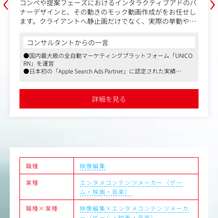
‹
›
コンペや提案フェーズにおけるインタラクティブアドのバ
ナーデザインと、その動きのモック動画作成がをお任せし
ます。クライアントへ静止画だけでなく、実際の挙動や世
界観がダイレクトに伝わるPV・モック動画を定常的に提示
することで、受注の確率を最大化させる役割を担います。
コンサルタントからの一言
※PV（プロモーションビデオ）などを制作するポジション
●国内最大級の全自動マーケティングプラットフォーム「UNICO
ではありません。
RN」を運営
●日本初の「Apple Search Ads Partner」に認定された実績
【担当業務】
●大手ナショナルクライアントとのプロジェクト多数（外資系大
・提案時におけるクリエイティブ・デザイン制作
手自動車メーカー、大手飲料メーカーなど）
・モック動画の作成
●フレックスタイム制やテレワーク、副業可能など柔軟な働き方
詳細を見る
を推進
●ジョブローテーション制度でキャリアアップを支援
職種
映像編集
業種
エンタメコンテンツメーカー（ゲー
ム・映画・音楽）
職種×業種
映像編集×エンタメコンテンツメーカ
ー（ゲーム・映画・音楽）