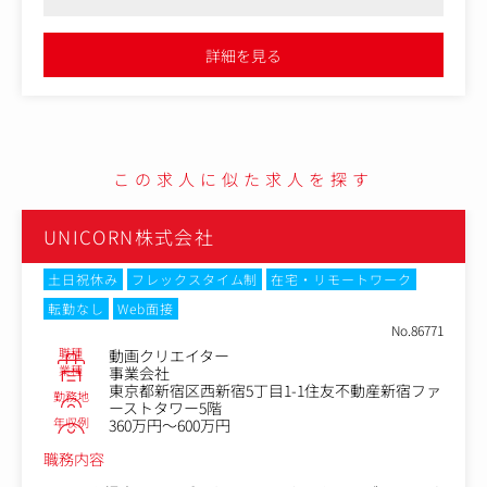
・会員入会施策の企画／提案／実施
・会員退会抑止施策の企画／提案／実施
・イベント／グッズ等、ファンコミュニティに関連する二
詳細を見る
次企画と進行
・ファンコミュニティの安定した運用のための取引先サポ
ート、等
【仕事内容（変更の範囲）】無
この求人に似た求人を探す
UNICORN株式会社
土日祝休み
フレックスタイム制
在宅・リモートワーク
転勤なし
Web面接
No.86771
職種
動画クリエイター
業種
事業会社
東京都新宿区西新宿5丁目1-1住友不動産新宿ファ
勤務地
ーストタワー5階
年収例
360万円～600万円
職務内容