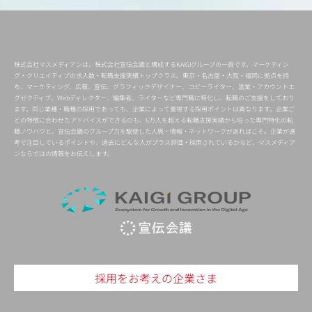
株式会社マスメディアンは、株式会社宣伝会議と構成するKAIGIグループの一員です。マーケティン
グ・クリエイティブの求人数・転職支援実績トップクラス。東京・名古屋・大阪・福岡に拠点を持
ち、マーケティング、広報、宣伝、グラフィックデザイナー、コピーライター、営業・アカウントエ
グゼクティブ、Webディレクター、編集者、ライターなど専門職に特化し、転職のご支援をしており
ます。同じ業種・職種の採用であっても、企業によって重視する採用ポイントは異なります。企業ご
との特徴に合わせたアドバイスができるのも、6万人を超える転職支援実績から培った専門特化の転
職ノウハウと、宣伝会議のグループ力を駆使した人脈・情報・ネットワークがあればこそ。企業が選
考で注目しているポイントや、過去にどんな人がプラス評価・採用されているかなど、マスメディア
ンならではの情報をお伝えします。
採用をお考えの企業さま