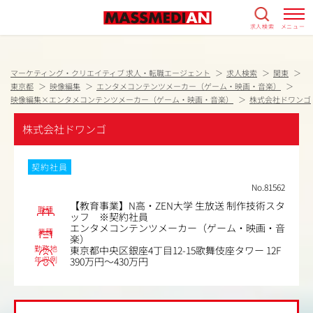
求人検索
メニュー
マーケティング・クリエイティブ 求人・転職エージェント
求人検索
関東
東京都
映像編集
エンタメコンテンツメーカー（ゲーム・映画・音楽）
映像編集×エンタメコンテンツメーカー（ゲーム・映画・音楽）
株式会社ドワンゴ
株式会社ドワンゴ
契約社員
No.81562
【教育事業】N高・ZEN大学 生放送 制作技術スタ
職種
ッフ ※契約社員
エンタメコンテンツメーカー（ゲーム・映画・音
業種
楽）
勤務地
東京都中央区銀座4丁目12-15歌舞伎座タワー 12F
年収例
390万円～430万円