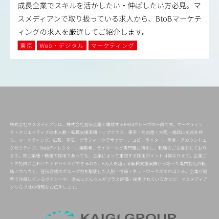
成長企業でスキルを活かしたい・伸ばしたい方必見。マ
スメディアンで取り扱っている求人から、BtoBマーケテ
ィングの求人を厳選してご紹介します。
東京
Web・デジタル
マーケティング
株式会社マスメディアンは、株式会社宣伝会議と構成するKAIGIグループの一員です。マーケティン
グ・クリエイティブの求人数・転職支援実績トップクラス。東京・名古屋・大阪・福岡に拠点を持
ち、マーケティング、広報、宣伝、グラフィックデザイナー、コピーライター、営業・アカウントエ
グゼクティブ、Webディレクター、編集者、ライターなど専門職に特化し、転職のご支援をしており
ます。同じ業種・職種の採用であっても、企業によって重視する採用ポイントは異なります。企業ご
との特徴に合わせたアドバイスができるのも、6万人を超える転職支援実績から培った専門特化の転
職ノウハウと、宣伝会議のグループ力を駆使した人脈・情報・ネットワークがあればこそ。企業が選
考で注目しているポイントや、過去にどんな人がプラス評価・採用されているかなど、マスメディア
ンならではの情報をお伝えします。