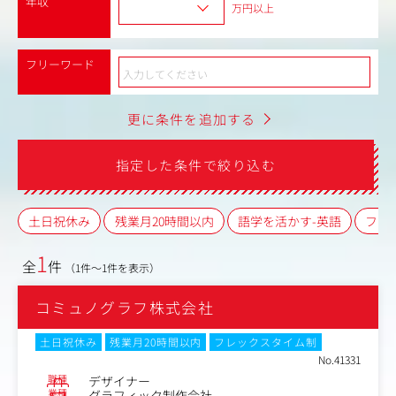
年収
万円以上
フリーワード
更に条件を追加する
指定した条件で絞り込む
土日祝休み
残業月20時間以内
語学を活かす-英語
フレ
1
全
件
（1件～1件を表示）
コミュノグラフ株式会社
土日祝休み
残業月20時間以内
フレックスタイム制
No.41331
職種
デザイナー
業種
グラフィック制作会社