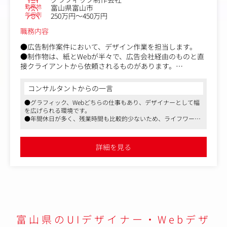
勤務地
富山県富山市
年収例
250万円～450万円
職務内容
●広告制作案件において、デザイン作業を担当します。
●制作物は、紙とWebが半々で、広告会社経由のものと直
接クライアントから依頼されるものがあります。
【仕事内容（変更の範囲）】会社の定める業務
コンサルタントからの一言
●グラフィック、Webどちらの仕事もあり、デザイナーとして幅
を広げられる環境です。
●年間休日が多く、残業時間も比較的少ないため、ライフワーク
バランスが取りやすいです。
●富山だけでなく、東京にも進出しており、拡大中の会社です。
詳細を見る
富山県のUIデザイナー・Webデザ