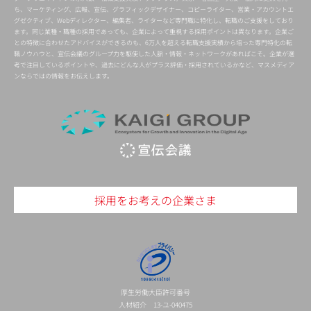
ち、マーケティング、広報、宣伝、グラフィックデザイナー、コピーライター、営業・アカウントエ
グゼクティブ、Webディレクター、編集者、ライターなど専門職に特化し、転職のご支援をしており
ます。同じ業種・職種の採用であっても、企業によって重視する採用ポイントは異なります。企業ご
との特徴に合わせたアドバイスができるのも、6万人を超える転職支援実績から培った専門特化の転
職ノウハウと、宣伝会議のグループ力を駆使した人脈・情報・ネットワークがあればこそ。企業が選
考で注目しているポイントや、過去にどんな人がプラス評価・採用されているかなど、マスメディア
ンならではの情報をお伝えします。
採用をお考えの企業さま
厚生労働大臣許可番号
人材紹介 13-ユ-040475