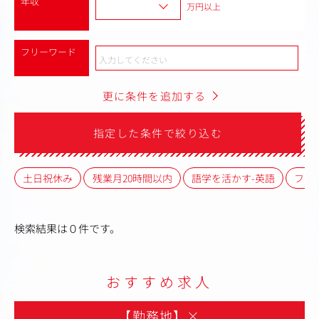
年収
万円以上
フリーワード
更に条件を追加する
指定した条件で絞り込む
土日祝休み
残業月20時間以内
語学を活かす-英語
フレ
検索結果は０件です。
おすすめ求人
【勤務地】
×