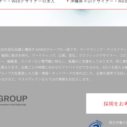
ナー・Webデザイナーの求人
沖縄県×UIデザイナー・We
会社宣伝会議と構成するKAIGIグループの一員です。マーケティング・クリエイテ
・福岡に拠点を持ち、マーケティング、広報、宣伝、グラフィックデザイナー、コピ
クター、編集者、ライターなど専門職に特化し、転職のご支援をしております。同じ業
は異なります。企業ごとの特徴に合わせたアドバイスができるのも、6万人を超える
グループ力を駆使した人脈・情報・ネットワークがあればこそ。企業が選考で注目し
いるかなど、マスメディアンならではの情報をお伝えします。
採用をお
厚生労働大