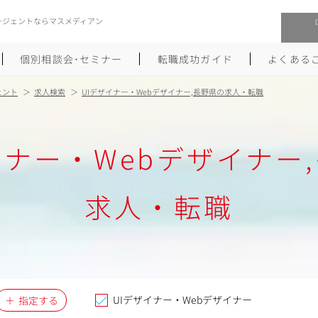
ージェントならマスメディアン
個別相談会･セミナー
転職成功ガイド
よくある
ェント
求人検索
UIデザイナー・Webデザイナー,長野県の求人・転職
転職活動を始めるにあたり
メーカー・事業会社への転職
イナー・Webデザイナー
履歴書のつくり方
大手広告会社への転職
職務経歴書のつくり方
エグゼクティブ転職
求人・転職
ポートフォリオのつくり方
しゅふクリ･ママクリ転職
面接対策
年収アップ転職
未経験から広告業界への転職
Uターン･Iターン転職
UIデザイナー・Webデザイナー
指定する