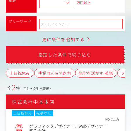
年収
万円以上
フリーワード
更に条件を追加する
指定した条件で絞り込む
土日祝休み
残業月20時間以内
語学を活かす-英語
フレ
2
全
件
（1件～2件を表示）
株式会社中本本店
土日祝休み
転勤なし
No.85139
職種
グラフィックデザイナー、Webデザイナー
業種
印刷会社