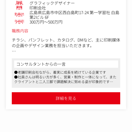
・納品後の振り返りや効果検証を踏まえた、改善提案・ブ
職種
グラフィックデザイナー
ラッシュアップ
業種
印刷会社
広島県広島市中区西白島町17-24 第一学習社 白島
勤務地
第2ビル 6F
紙・Webどちらの案件もありますが、近年はWeb系の案件
年収例
300万円～500万円
比率が高まっています。
実績ページにもある通り、学校案件が比較的多めですが、
職務内容
行政・企業など幅広いクライアントとのお付き合いがあり
チラシ、パンフレット、カタログ、DMなど、主に印刷媒体
ます（通販系はほぼありません）。
の企画やデザイン業務を担当いただきます。
直接取引の案件が中心で、広島のクライアントが多いのも
特徴です。
業務のなかで、営業に同行してのヒアリングやプレゼンテ
ーションなども行っていただく予定です。
コンサルタントからの一言
●老舗印刷会社ながら、着実に成長を続けている企業です
クライアントは、全国的にも有名な食品や住宅、不動産、
●社員さんは明るい方が多く、営業・制作と一体になって、また
化粧品、通販関連など、幅広い業種とのお付き合いがあり
クライアントと二人三脚で課題解決に努める姿が印象的です
ます。
●マスメディアンからの紹介で入社・活躍されている方も複数い
らっしゃいます
【仕事内容（変更の範囲）】会社の定める業務
詳細を見る