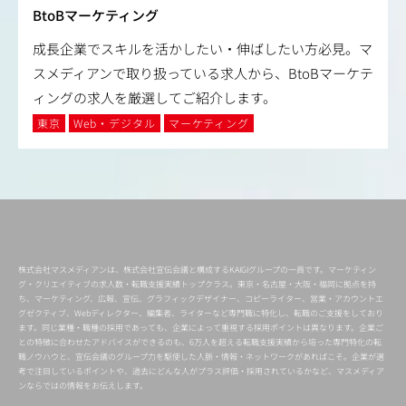
BtoBマーケティング
成長企業でスキルを活かしたい・伸ばしたい方必見。マ
スメディアンで取り扱っている求人から、BtoBマーケテ
ィングの求人を厳選してご紹介します。
東京
Web・デジタル
マーケティング
株式会社マスメディアンは、株式会社宣伝会議と構成するKAIGIグループの一員です。マーケティン
グ・クリエイティブの求人数・転職支援実績トップクラス。東京・名古屋・大阪・福岡に拠点を持
ち、マーケティング、広報、宣伝、グラフィックデザイナー、コピーライター、営業・アカウントエ
グゼクティブ、Webディレクター、編集者、ライターなど専門職に特化し、転職のご支援をしており
ます。同じ業種・職種の採用であっても、企業によって重視する採用ポイントは異なります。企業ご
との特徴に合わせたアドバイスができるのも、6万人を超える転職支援実績から培った専門特化の転
職ノウハウと、宣伝会議のグループ力を駆使した人脈・情報・ネットワークがあればこそ。企業が選
考で注目しているポイントや、過去にどんな人がプラス評価・採用されているかなど、マスメディア
ンならではの情報をお伝えします。