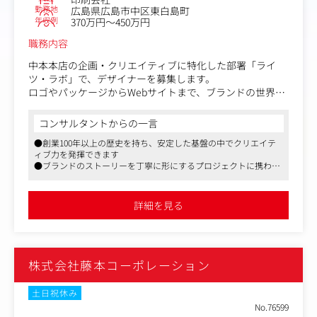
勤務地
広島県広島市中区東白島町
年収例
370万円～450万円
職務内容
中本本店の企画・クリエイティブに特化した部署「ライ
ツ・ラボ」で、デザイナーを募集します。
ロゴやパッケージからWebサイトまで、ブランドの世界観
を一貫してデザインし、「見せる」を「魅せる」に変えて
いくポジションです。
コンサルタントからの一言
●創業100年以上の歴史を持ち、安定した基盤の中でクリエイテ
具体的には、以下のような制作・ディレクションに携わっ
ィブ力を発揮できます
ていただきます。
●ブランドのストーリーを丁寧に形にするプロジェクトに携われ
る環境があります
・ロゴ、VI、パッケージ、パンフレット、ポスターなどの
●社員一人ひとりの成長を大切にし、キャリア形成を支援する制
グラフィックデザイン
度が充実しています
詳細を見る
・コーポレートサイト、学校サイト、キャンペーンサイト
などのWebデザイン、UIデザイン
・クライアントの課題や目的をヒアリングし、コンセプト
設計～ビジュアルへの落とし込み
株式会社藤本コーポレーション
・ブランドのストーリーや価値を、ビジュアルやレイアウ
ト、トンマナで表現するアートディレクション補佐
・社内ディレクター、Webエンジニア、コピーライター、
土日祝休み
イラストレーターなどとの連携・制作進行
No.76599