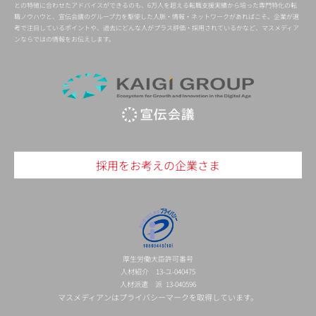
との特徴に合わせたアドバイスができるのも、6万人を超える転職支援実績から培った専門特化の転
職ノウハウと、宣伝会議のグループ力を駆使した人脈・情報・ネットワークがあればこそ。企業が選
考で注目しているポイントや、過去にどんな人がプラス評価・採用されているかなど、マスメディア
ンならではの情報をお伝えします。
採用をお考えの企業さま
厚生労働大臣許可番号
人材紹介 13-ユ-040475
人材派遣 派 13-040596
マスメディアンはプライバシーマークを取得しています。