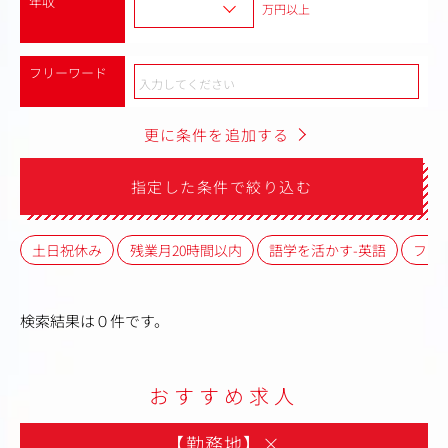
年収
万円以上
フリーワード
更に条件を追加する
指定した条件で絞り込む
土日祝休み
残業月20時間以内
語学を活かす-英語
フレ
検索結果は０件です。
おすすめ求人
【勤務地】
×