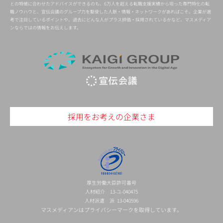
との特徴に合わせたアドバイスができるのも、6万人を超える転職支援実績から培った専門特化の転
職ノウハウと、宣伝会議のグループ力を駆使した人脈・情報・ネットワークがあればこそ。企業が選
考で注目しているポイントや、過去にどんな人がプラス評価・採用されているかなど、マスメディア
ンならではの情報をお伝えします。
採用をお考えの企業さま
厚生労働大臣許可番号
人材紹介 13-ユ-040475
人材派遣 派 13-040596
マスメディアンはプライバシーマークを取得しています。