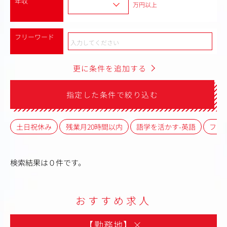
年収
万円以上
フリーワード
更に条件を追加する
指定した条件で絞り込む
土日祝休み
残業月20時間以内
語学を活かす-英語
フレ
検索結果は０件です。
おすすめ求人
【勤務地】
×