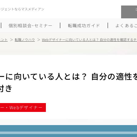
ージェントならマスメディアン
個別相談会･セミナー
転職成功ガイド
よくある
ェント
転職ノウハウ
Webデザイナーに向いている人とは？ 自分の適性を確認する
転職活動を始めるにあたり
メーカー・事業会社への転職
履歴書のつくり方
大手広告会社への転職
ナーに向いている人とは？ 自分の適性
職務経歴書のつくり方
エグゼクティブ転職
付き
ポートフォリオのつくり方
しゅふクリ･ママクリ転職
面接対策
年収アップ転職
ナー・Webデザイナー
未経験から広告業界への転職
Uターン･Iターン転職