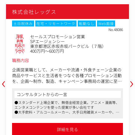
株式会社レッグス
土日祝休み
在宅・リモートワーク
転勤なし
Web面接
No.81965
職種
総合職
業種
SPエージェンシー
勤務地
東京都港区赤坂赤坂パークビル（７階）
年収例
400万円～466万円
職務内容
・クライアントからの依頼・打ち合わせ
‹
›
来店促進や認知拡大など、課題をヒアリング
・企画立案・プレゼンテーション
CLグループならではの独自性ある企画を立案し、コンペ
で提案。
コンサルタントからの一言
・制作・進行管理
●スタンダード上場企業で、無借金経営企業。アニメ・漫画等、
制作部門や協力会社と連携し、企画を形に。
エンタメコンテンツを使った提案が多い会社です
・実施・効果検証
●大手飲料・アルコールメーカー、大手日用雑貨メーカーや、レ
キャンペーンを実施し、反響やデータを分析。
ジャー・アミューズメント系企業がメインクライアント
●家族手当等の労働環境も整っており働きやすい環境です
■入社後の流れ
詳細を見る
入社後はまず、業界や会社の基礎知識を学ぶ導入研修から