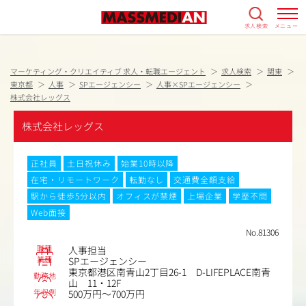
求人検索
メニュー
マーケティング・クリエイティブ 求人・転職エージェント
求人検索
関東
東京都
人事
SPエージェンシー
人事×SPエージェンシー
株式会社レッグス
株式会社レッグス
正社員
土日祝休み
始業10時以降
在宅・リモートワーク
転勤なし
交通費全額支給
駅から徒歩5分以内
オフィスが禁煙
上場企業
学歴不問
Web面接
No.81306
職種
人事担当
業種
SPエージェンシー
東京都港区南青山2丁目26-1 D-LIFEPLACE南青
勤務地
山 11・12F
年収例
500万円～700万円