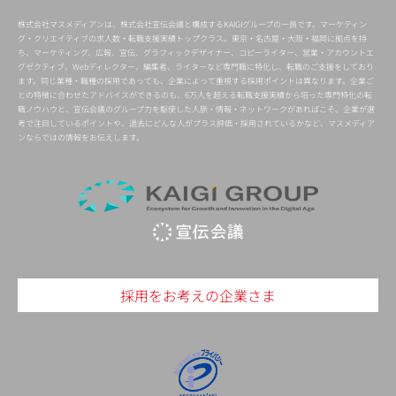
株式会社マスメディアンは、株式会社宣伝会議と構成するKAIGIグループの一員です。マーケティン
グ・クリエイティブの求人数・転職支援実績トップクラス。東京・名古屋・大阪・福岡に拠点を持
ち、マーケティング、広報、宣伝、グラフィックデザイナー、コピーライター、営業・アカウントエ
グゼクティブ、Webディレクター、編集者、ライターなど専門職に特化し、転職のご支援をしており
ます。同じ業種・職種の採用であっても、企業によって重視する採用ポイントは異なります。企業ご
との特徴に合わせたアドバイスができるのも、6万人を超える転職支援実績から培った専門特化の転
職ノウハウと、宣伝会議のグループ力を駆使した人脈・情報・ネットワークがあればこそ。企業が選
考で注目しているポイントや、過去にどんな人がプラス評価・採用されているかなど、マスメディア
ンならではの情報をお伝えします。
採用をお考えの企業さま