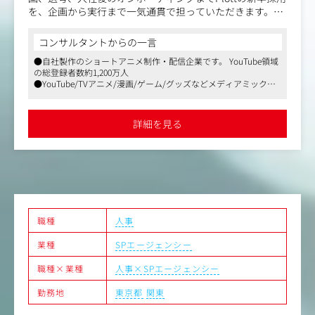
行
まで一気通貫で担っていただきます。
コンサルタントか
●さまざまな媒体や
●「We Color the
●採用選考に関わる
容】
からの一言
を通して人々の暮らし
応
企画・立案・実行
目指す総合コンテンツ
●会社説明会などの
アニメ制作・配信企業です。 YouTube領域
ング・採用広報の企画
●長年広告映像を中心
0万人
年は新しい領域としてVR
プ・採用イベントの企画・運営
アニメ/漫画/ゲーム/グッズなどメディアミックス
オペレーション中心
ンテンツ」の制作にも
計・改善
●人事・採用担当とし
秀な人材の採用へつ
面接
えて動き優秀な人材の
のリレーション構築
ます
詳細を見る
ボーディング・研修の企画・運営
職種
人事
業種
SPエージェンシー
職種×業種
人事×SPエージェンシー
勤務地
東京都
関東