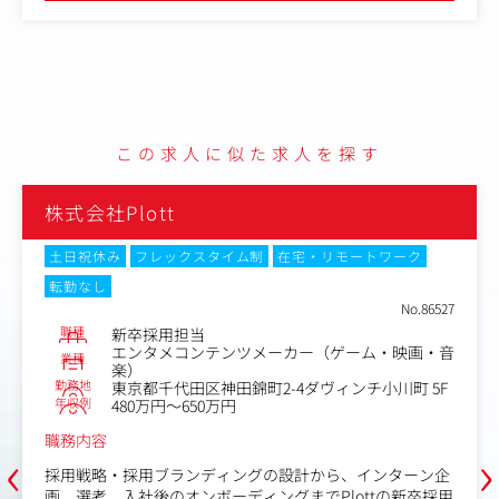
スタート。その後はリーダークラスの先輩社員と一緒に案
件を進めるOJTで、実践的にスキルを身につけていきま
す。
半年～1年を目安に、担当クライアントを任されるように
なり、着実に成長できる環境です。
■将来のキャリアパス
この求人に似た求人を探す
2年目以降は、大手クライアントを担当して企画提案をリ
ード。3～5年目には実力次第で、チームをまとめるマネー
ジャーへとキャリアアップが可能です。
株式会社TREE Digi
実際に3年で昇格した先輩も在籍しており、企画から実行
まで幅広く経験しながら、着実にスキルを伸ばしていける
ックスタイム制
在宅・リモートワーク
土日祝休み
転勤なし
環境です。
職種
人事採用担当
No.86527
業種
CM・映像・
担当
勤務地
東京都港区海岸
コンテンツメーカー（ゲーム・映画・音
年収例
420万円～5
代田区神田錦町2-4ダヴィンチ小川町 5F
職務内容
～650万円
同社の人事採用業務
‹
›
具体的な業務内容は
ランディングの設計から、インターン企
●採用課題から部署
オンボーディングまでPlottの新卒採用