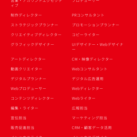
営業・アカウントエグゼクテ
プロデューサー
ィブ
制作ディレクター
PRコンサルタント
ストラテジックプランナー
プロモーションプランナー
クリエイティブディレクター
コピーライター
グラフィックデザイナー
UIデザイナー・Webデザイナ
ー
アートディレクター
CM・映像ディレクター
動画クリエイター
Webコンサルタント
デジタルプランナー
デジタル広告運用
Webプロデューサー
Webディレクター
コンテンツディレクター
Webライター
編集・ライター
広報担当
宣伝担当
マーケティング担当
販売促進担当
CRM・顧客データ活用