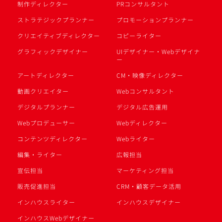
制作ディレクター
PRコンサルタント
ストラテジックプランナー
プロモーションプランナー
クリエイティブディレクター
コピーライター
グラフィックデザイナー
UIデザイナー・Webデザイナ
ー
アートディレクター
CM・映像ディレクター
動画クリエイター
Webコンサルタント
デジタルプランナー
デジタル広告運用
Webプロデューサー
Webディレクター
コンテンツディレクター
Webライター
編集・ライター
広報担当
宣伝担当
マーケティング担当
販売促進担当
CRM・顧客データ活用
インハウスライター
インハウスデザイナー
インハウスWebデザイナー