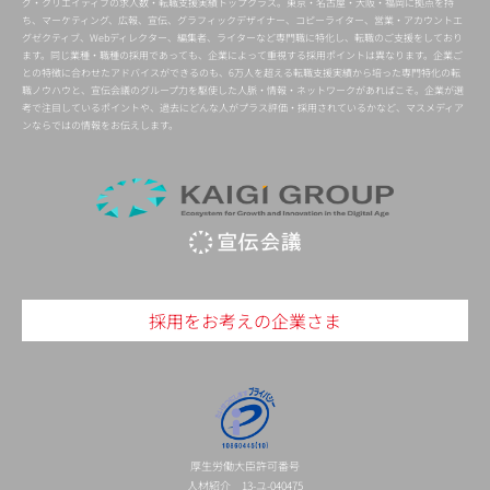
グ・クリエイティブの求人数・転職支援実績トップクラス。東京・名古屋・大阪・福岡に拠点を持
ち、マーケティング、広報、宣伝、グラフィックデザイナー、コピーライター、営業・アカウントエ
グゼクティブ、Webディレクター、編集者、ライターなど専門職に特化し、転職のご支援をしており
ます。同じ業種・職種の採用であっても、企業によって重視する採用ポイントは異なります。企業ご
との特徴に合わせたアドバイスができるのも、6万人を超える転職支援実績から培った専門特化の転
職ノウハウと、宣伝会議のグループ力を駆使した人脈・情報・ネットワークがあればこそ。企業が選
考で注目しているポイントや、過去にどんな人がプラス評価・採用されているかなど、マスメディア
ンならではの情報をお伝えします。
採用をお考えの企業さま
厚生労働大臣許可番号
人材紹介 13-ユ-040475