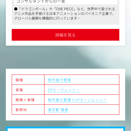
コンサルタントからの一言
・各工程のスケジュール作成、進捗管理
●「ドラゴンボール」や「ONE PIECE」など、世界中で愛される
・スケジュール通りに進行できるよう、各部門や協力会社
アニメ作品を手掛ける日本アニメーションのパイオニア企業で、
と連携・調整をする
グローバル展開も積極的に行っています
■品質管理業務：
●アニメーション制作の美術セクションに特化した進行管理業務
・各工程での制作物の品質チェック
を担当。作品の世界観を支える重要なポジションで、スケジュー
・問題が生じた場合の修正・改善対応
ルや品質、予算管理を通じて制作を支援します
詳細を見る
●フレックスタイム制や月8～12回の在宅勤務が可能で、柔軟な
■予算管理業務：
働き方を実現。年間休日129日とワークライフバランスも充実し
・制作予算の管理
ています
・予算内に収まるようにコストを調整し、適宜見直しや追
加の相談を行う
■海外出張、研修を想定（期間は要相談）
主な出張先はTOEI ANIMATION PHILS., INC.（フィリピン）
職種
制作進行管理
業種
SPエージェンシー
職種×業種
制作進行管理×SPエージェンシー
勤務地
東京都
関東