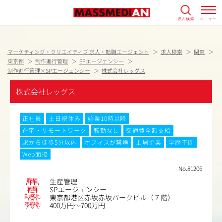
求人検索
メニュー
マーケティング・クリエイティブ 求人・転職エージェント
求人検索
関東
東京都
制作進行管理
SPエージェンシー
制作進行管理×SPエージェンシー
株式会社レッグス
株式会社レッグス
正社員
土日祝休み
始業10時以降
在宅・リモートワーク
転勤なし
交通費全額支給
駅から徒歩5分以内
オフィスが禁煙
上場企業
学歴不問
Web面接
No.81206
職種
生産管理
業種
SPエージェンシー
勤務地
東京都港区赤坂赤坂パークビル（７階）
年収例
400万円～700万円