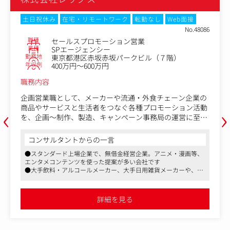
Web面接
土日祝休み
在宅・リモートワーク
転勤なし
We
No.48086
職種
総合職
業種
SPエージェンシー
勤務地
階）
東京都港区赤坂赤坂パークビル（７階
年収例
400万円～466万円
職務内容
ェーン企業の
・クライアントからの依頼・打ち合わせ
‹
›
ーション活動
来店促進や認知拡大など、課題をヒアリング
の運営に至る
・企画立案・プレゼンテーション
す。
CLグループならではの独自性ある企画を立案
で提案。
コンサルタントからの一言
・制作・進行管理
メ・漫画等、
●スタンダード上場企業で、無借金経営企業。アニメ・
リューション
制作部門や協力会社と連携し、企画を形に。
エンタメコンテンツを使った提案が多い会社です
・実施・効果検証
ーカーや、レ
●大手飲料・アルコールメーカー、大手日用雑貨メーカ
制作/店頭VM
キャンペーンを実施し、反響やデータを分析。
ント
ジャー・アミューズメント系企業がメインクライアント
境です
●家族手当等の労働環境も整っており働きやすい環境で
■入社後の流れ
詳細を見る
ル管理/協力
入社後はまず、業界や会社の基礎知識を学ぶ導入
スタート。その後はリーダークラスの先輩社員と
・プランナー
件を進めるOJTで、実践的にスキルを身につけて