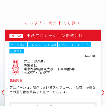
す。
等の機会も有
半年～1年を目安に、担当クライアントを任され
なり、着実に成長できる環境です。
業制をとって
■将来のキャリアパス
この求人に似た求人を探す
2年目以降は、大手クライアントを担当して企画
のではなく、
ード。3～5年目には実力次第で、チームをまと
ジャーへとキャリアアップが可能です。
東映アニメーション株式会社
NEW
場合はスケジ
実際に3年で昇格した先輩も在籍しており、企画
まで幅広く経験しながら、着実にスキルを伸ばし
土日祝休み
フレックスタイム制
在宅・リモートワーク
環境です。
イアントを担
転勤なし
No.86817
せんが、経験
職種
アニメ製作進行
未開拓の窓口
業種
事業会社
勤務地
東京都練馬区東大泉二丁目10番5号
考えていま
年収例
400万円～800万円
職務内容
‹
›
アニメーション制作におけるスケジュール・品質・予算な
どの進行管理業務をお任せいたします。
＜具体的な業務内容＞
■制作スケジュールの進行管理業務：