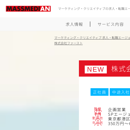
マーケティング・クリエイティブの求人・転職エ
求人情報
サービス内容
マーケティング・クリエイティブ 求人・転職エージ
株式会社ファースト
株式
NEW
正社員
中途入社
職種
企画営業
業種
SPエージ
勤務地
東京都港区港
年収例
350万円～