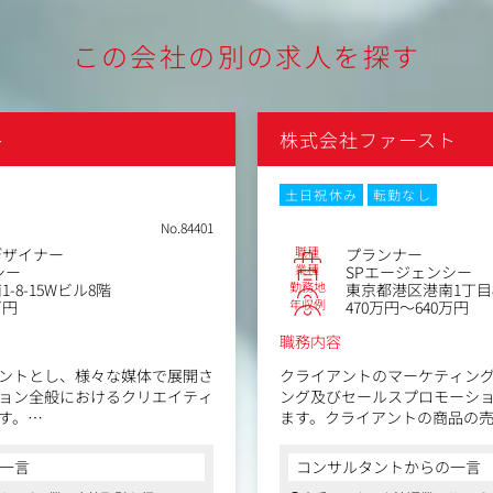
この会社の別の求人を探す
ト
株式会社ファースト
土日祝休み
転勤なし
No.84401
職種
デザイナー
プランナー
業種
シー
SPエージェンシー
勤務地
-8-15Wビル8階
東京都港区港南1丁目8-
年収例
万円
470万円～640万円
職務内容
ントとし、様々な媒体で展開さ
クライアントのマーケティン
ョン全般におけるクリエイティ
ング及びセールスプロモーシ
す。
ます。クライアントの商品の
ングをお願いします。
一言
コンサルタントからの一言
/立体）の制作やノベルティ制
営業部門のヒアリング情報を