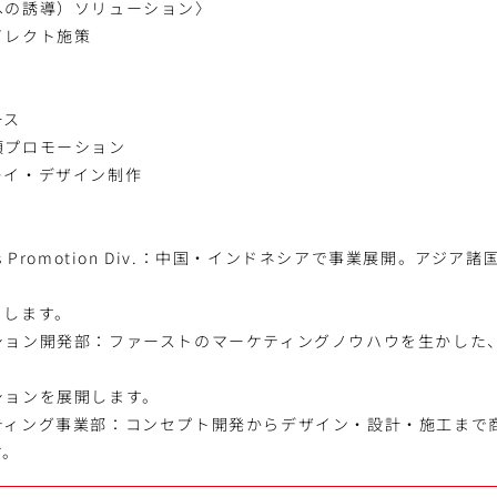
への誘導）ソリューション〉
イレクト施策
ース
頭プロモーション
レイ・デザイン制作
iness Promotion Div.：中国・インドネシアで事業展開。アジ
トします。
ョン開発部：ファーストのマーケティングノウハウを生かした、独
ションを展開します。
ティング事業部：コンセプト開発からデザイン・設計・施工まで
す。