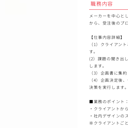
職務内容
メーカーを中心と
から、受注後のプ
【仕事内容詳細】
（1）クライアン
す。
(2）課題の聞き
します。
（3）企画書に集
（4）企画決定後
決策を実行します
■業務のポイント
・クライアントか
・社内デザインの
※クライアントごと