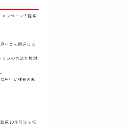
キャンペーンの提案
。
予算などを把握しま
ションの方法を検討
す。
運営を行い課題の解
談数10件前後を想