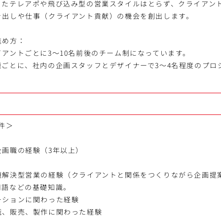
またテレアポや飛び込み型の営業スタイルはとらず、クライアン
き出しや仕事（クライアント貢献）の機会を創出します。
進め方：
アントごとに3～10名前後のチーム制になっています。
題ごとに、社内の企画スタッフとデザイナーで3～4名程度のプロ
件＞
企画職の経験（3年以上）
題解決型営業の経験（クライアントと関係をつくりながら企画提
用語などの基礎知識。
ーションに関わった経験
識、販売、製作に関わった経験