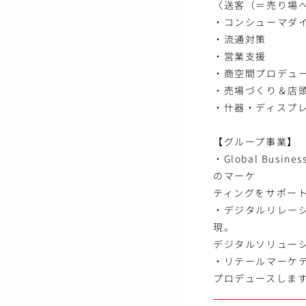
〈送客（＝売り場
・コンシューマダ
・流通対策
・営業支援
・商空間プロデュ
・売場づくり＆店
・什器・ディスプ
【グループ事業】
・Global Bus
のマーケ
ティングをサポー
・デジタルリレーシ
現。
デジタルソリュー
・リテールマーケ
プロデュースしま