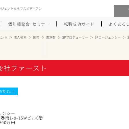
ージェントならマスメディアン
個別相談会･セミナー
転職成功ガイド
よくある
ェント
求人検索
関東
東京都
SPプロデューサー
SPエージェンシー
転職活動を始めるにあたり
メーカー・事業会社への転職
履歴書のつくり方
大手広告会社への転職
会社ファースト
職務経歴書のつくり方
エグゼクティブ転職
ポートフォリオのつくり方
しゅふクリ･ママクリ転職
5割以上
面接対策
年収アップ転職
未経験から広告業界への転職
Uターン･Iターン転職
ェンシー
南1-8-15Wビル8階
600万円