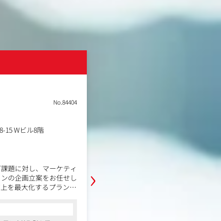
株式会社ファースト
土日祝休み
転勤なし
No.84404
職種
販促・企画プランナー
業種
SPエージェンシー
勤務地
15 Wビル8階
大阪府大阪市中央区港南1丁目
年収例
470万円～640万円
職務内容
›
グ課題に対し、マーケティ
クライアントのマーケティング課題
ョンの企画立案をお任せし
ロモーションを含む多角的な施策を
売上を最大化するプランニ
て担当していただきます。商品の売
戦略的なプランニングを期待してい
コンサルタントからの一言
元に、クリエイティブ部門
営業部門のヒアリング情報を元に、