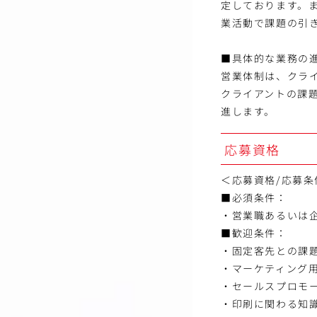
定しております。
業活動で課題の引
■具体的な業務の
営業体制は、クライ
クライアントの課
進します。
応募資格
＜応募資格/応募条
■必須条件：
・営業職あるいは
■歓迎条件：
・固定客先との課
・マーケティング
・セールスプロモ
・印刷に関わる知