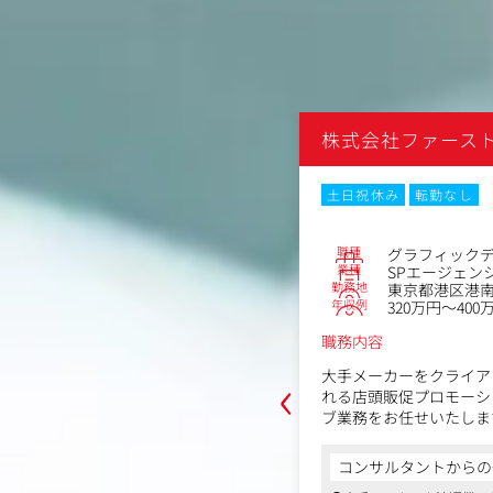
ースト
株式会社ファース
なし
土日祝休み
転勤なし
No.74144
職種
営業
グラフィック
業種
ジェンシー
SPエージェン
勤務地
港南1-8-15Wビル8階
東京都港区港南1
年収例
～600万円
320万円～400
職務内容
‹
（国際会議、セミナー、展示会等）の
大手メーカーをクライア
運営事務局業務の管理、推進。
れる店頭販促プロモーシ
ブ業務をお任せいたしま
企画（英語対応・本件実行スキル保有を
■業務内容：
からの一言
コンサルタントからの
規イベントの企画・開発
・店頭販促ツール（平面