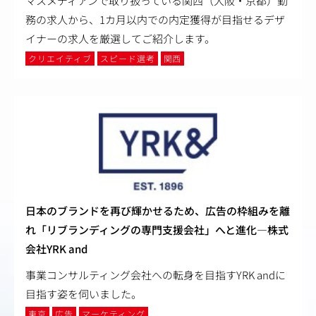
マスメディアンで取り扱っている関西（大阪・京都）勤
務の求人から、1カ月以内での内定獲得が目指せるデザ
イナーの求人を厳選してご紹介します。
クリエイティブ
スピード選考
関西
日本のブランドを再び輝かせるため、広告の枠組みを離
れ「リブランディングの専門支援会社」へと進化―株式
会社YRK and
事業コンサルティング会社への転身を目指すYRK andに
目指す姿を伺いました。
東京
広告
マーケティング