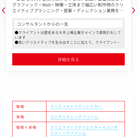
‹
›
●実行フェーズへの伴走・プロジェクト推進
グラフィック・Web・映像・立体まで幅広い制作物のクリ
└社内外の関係者を巻き込み、実行できる体制を組みます
エイティブプランニング・提案・ディレクション業務を担
└立ち上げ段階では、自ら最前線に立ちながら進めます
当いただきます。
●実行と改善を前提とした高速PDCAの推進
コンサルタントからの一言
└想定どおりにいかない前提で、仮説検証と改善を繰り返
案件によっては、グラフィック、Web、映像、イベントと
します
●クライアントは歴史ある大手上場企業がメインで直取引をして
プロモーション設計段階からクリエイティブへの落とし込
います
└戦略を描いて終わらせず、現実に合わせて磨き続けます
みまで、トータルで手がけることあります。
●良いクリエイティブを生み出すことに加えて、クライアントの
●事業成果の振り返りと、次の一手の構想
課題解決型のプロモーション企画やブランディング案件を得意と
└成果をクライアントとともに振り返り、次に取り組むテ
クライアントは大手BtoB企業が中心で直接取引。
しております
ーマを描きます
●取引歴も長いクライアントが多く、実績や関係値をしっかり構
詳細を見る
└単発で終わらせず、継続的な事業伴走につなげます
築されておりますのでお仕事のコントロールがききやすく、過度
高い技術・開発力はあるが、広報・プロモーション力が弱
な残業はありません
い会社もあり、コーポレート・商品ブランディングの設
【仕事の魅力】
計・提案していくこともあります。
●マーケティングではなく、事業そのものを強くする仕事
同社の仕事はマーケティング施策の改善にとどまりませ
ある程度内容がかたまったオーダーに対して良いクリエイ
ん。
ティブを提供するというよりかは、企業の営業戦略も考慮
クライアントが本当に向き合うべきなのは、事業のどこに
したりと、マーケティング、ブランディング視点を養うこ
無理があり、どこを変えれば前に進むのかという問いで
ともできます。
職種
クリエイティブディレクター
す。
その本質的な事業課題に踏み込み、事業そのものを強くす
業種
コンサルティングファーム
ることに挑み続けられる環境があります。
職種×業種
クリエイティブディレクター×コンサ
ルティングファーム