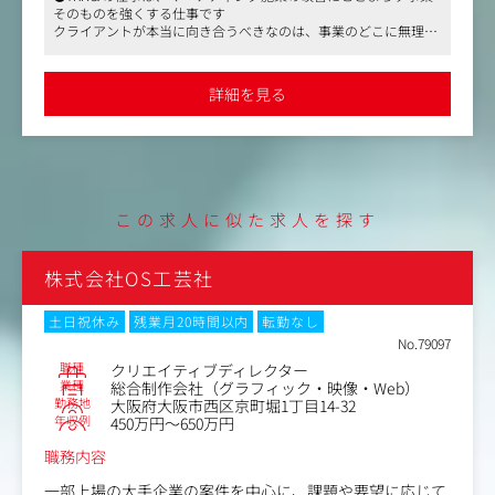
アリングし、事業や組織の現実に根差した本質的な課題を
そのものを強くする仕事です
定めるところから、実行し、改善し、成果が出るところま
クライアントが本当に向き合うべきなのは、事業のどこに無理が
でを一貫して担います。
あり、どこを変えれば前に進むのかという問いで、その本質的な
クライアントとは対等な立場で向き合い、意思決定を後押
事業課題に踏み込み、事業そのものを強くすることに挑み続けら
ししながら議論を重ね、多様なステークホルダーと信頼関
れる環境があります。
詳細を見る
●「0→1」で終わらず、「1→10」「10→100」まで伴走できる点
係を築いていきます。
も特徴で、単に構想や立ち上げだけを担う仕事ではありません
受注をゴールにせず、事業成果まで責任を持つ「事業伴走
描いた一手が実行され、形になり、成果として積み上がるまで、
型の営業」として、最前線に立ち続けていただきます。
最後まで責任を持ってクライアントと並走します。事業が変わっ
ていくプロセスを、当事者として体感できる仕事です
●仮説を起点とした提案機会の創出
●ナショナルクライアントや老舗ブランド、優れた商品やサービ
スを持ちながら伸び悩む企業など、さまざまな事業フェーズのク
└業界・事業・組織を踏まえた仮説を持ち、クライアント
この求人に似た求人を探す
ライアントと向き合います。
に会いに行きます
業界・業態は固定されていませんので、毎回前提条件が変わる中
└既存・新規を問わず、自ら関係性を築き、機会をつくり
で自ら考え仮説を立て、動き続ける必要があります。
ます
株式会社OS工芸社
決まった型に頼らず、思考力と行動力の両方を磨き続けられる環
●ヒアリング・現場理解を通じた課題設定
境です
└経営・事業・現場それぞれの視点から一次情報を取得し
土日祝休み
残業月20時間以内
転勤なし
ます
No.79097
└表面的な要望ではなく「本当に解くべき課題」を定義し
職種
クリエイティブディレクター
ます
業種
総合制作会社（グラフィック・映像・Web）
●事業を前に進める戦略・打ち手の設計
勤務地
大阪府大阪市西区京町堀1丁目14-32
└事業戦略・ブランド戦略を含め、実行可能な形に落とし
年収例
450万円～650万円
込みます
職務内容
└KPI設計、業務プロセス改善、顧客体験の見直しなども
含みます
一部上場の大手企業の案件を中心に、課題や要望に応じて