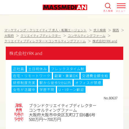
求人検索
メニュー
マーケティング・クリエイティブ 求人・転職エージェント
求人検索
関西
大阪府
クリエイティブディレクター
コンサルティングファーム
クリエイティブディレクター×コンサルティングファーム
株式会社YRK and
株式会社YRK and
正社員
土日祝休み
フレックスタイム制
在宅・リモートワーク
副業・兼業OK
交通費全額支給
研修制度充実
駅から徒歩5分以内
オフィスが禁煙
女性が活躍中
学歴不問
U・Iターン歓迎
No.80637
職種
ブランドクリエイティブディレクター
業種
コンサルティングファーム
勤務地
大阪府大阪市中央区瓦町2丁目6番6号
年収例
500万円～700万円