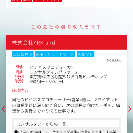
この会社の別の求人を探す
株式会社YRK and
土日祝休み
在宅・リモートワーク
転勤なし
No.83080
職種
ビジネスプロデューサー
業種
コンサルティングファーム
勤務地
東京都中央区銀座5-12-5白鶴ビルディング
年収例
450万円～650万円
職務内容
‹
›
同社のビジネスプロデューサー(営業)職は、クライアント
の事業課題に深く向き合い、次の成長に向けた一手を、構
想から実行までやり切る仕事です。
商品やサービスを売ること、提案書をまとめること、受注
を取ることがゴールではありません。
コンサルタントからの一言
仮説を持って現場に入り、クライアントから一次情報をヒ
●YRK＆の仕事は、マーケティング施策の改善にとどまらず事業