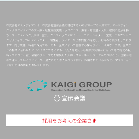
株式会社マスメディアンは、株式会社宣伝会議と構成するKAIGIグループの一員です。マーケティン
グ・クリエイティブの求人数・転職支援実績トップクラス。東京・名古屋・大阪・福岡に拠点を持
ち、マーケティング、広報、宣伝、グラフィックデザイナー、コピーライター、営業・アカウントエ
グゼクティブ、Webディレクター、編集者、ライターなど専門職に特化し、転職のご支援をしており
ます。同じ業種・職種の採用であっても、企業によって重視する採用ポイントは異なります。企業ご
との特徴に合わせたアドバイスができるのも、6万人を超える転職支援実績から培った専門特化の転
職ノウハウと、宣伝会議のグループ力を駆使した人脈・情報・ネットワークがあればこそ。企業が選
考で注目しているポイントや、過去にどんな人がプラス評価・採用されているかなど、マスメディア
ンならではの情報をお伝えします。
採用をお考えの企業さま