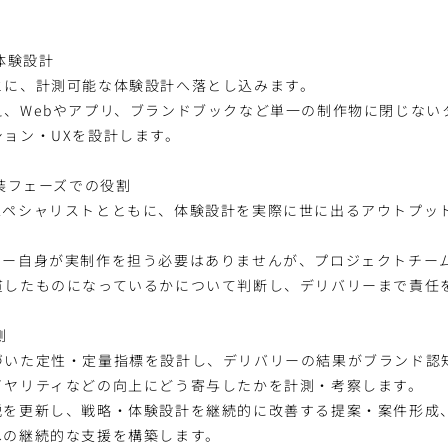
た体験設計
とに、計測可能な体験設計へ落とし込みます。
え、Webやアプリ、ブランドブックなど単一の制作物に閉じない
ョン・UXを設計します。
実装フェーズでの役割
スペシャリストとともに、体験設計を実際に世に出るアウトプッ
ター自身が実制作を担う必要はありませんが、プロジェクトチー
貫したものになっているかについて判断し、デリバリーまで責任
測
づいた定性・定量指標を設計し、デリバリーの結果がブランド認
イヤリティなどの向上にどう寄与したかを計測・考察します。
説を更新し、戦略・体験設計を継続的に改善する提案・案件形成
への継続的な支援を構築します。