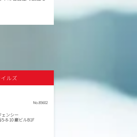
テイルズ
株式会社スタジオディテイ
土日祝休み
転勤なし
No.85602
職種
ブランドディレクター
業種
ジェンシー
ブランディングエージェン
勤務地
8-10 巌ビルB1F
東京都渋谷区千駄ケ谷5-8-10
年収例
500万円～1,000万円
職務内容