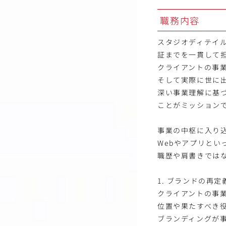
職務内容
スタジオディテイ
証までを一貫して
クライアントの事
そして実際に世に
深い事業理解に基
ことがミッション
事業の中枢に入り
Webやアプリと
職歴や肩書きでは
1. ブランドの再
クライアントの事
位置や果たすべき
ブランディングが