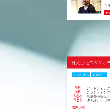
た
東
ジオディテイルズ
株式会社スタジオ
なし
土日祝休み
転勤なし
No.83445
職種
ー
アートディレク
業種
ィングエージェンシー
ブランディン
勤務地
区千駄ケ谷5-8-10 巌ビルB1F
東京都渋谷区千駄
年収例
1,000万円
800万円～1,50
職務内容