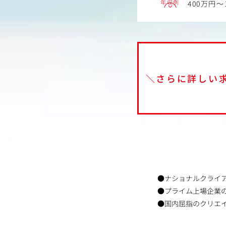
年収例
400万円～
＼さらに詳しい
●ナショナルクライ
●プライム上場企業
●国内屈指のクリエ