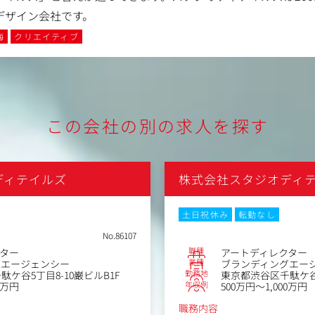
デザイン会社です。
海
クリエイティブ
この会社の別の求人を探す
ディテイルズ
株式会社スタジオディ
土日祝休み
転勤なし
No.86107
職種
ター
アートディレクター
業種
グエージェンシー
ブランディングエー
勤務地
ケ谷5丁目8-10巌ビルB1F
東京都渋谷区千駄ケ谷5-
年収例
0万円
500万円～1,000万円
職務内容