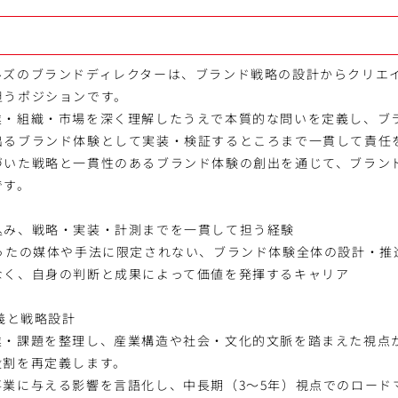
ルズのブランドディレクターは、ブランド戦略の設計からクリエ
担うポジションです。
業・組織・市場を深く理解したうえで本質的な問いを定義し、ブ
出るブランド体験として実装・検証するところまで一貫して責任
づいた戦略と一貫性のあるブランド体験の創出を通じて、ブラン
です。
込み、戦略・実装・計測までを一貫して担う経験
いったの媒体や手法に限定されない、ブランド体験全体の設計・推
なく、自身の判断と成果によって価値を発揮するキャリア
定義と戦略設計
業・課題を整理し、産業構造や社会・文化的文脈を踏まえた視点
役割を再定義します。
事業に与える影響を言語化し、中長期（3～5年）視点でのロード