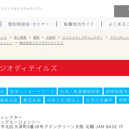
ージェントならマスメディアン
個別相談会･セミナー
転職成功ガイド
よくある
ェント
求人検索
関西
大阪府
クリエイティブディレクター
ブランディン
ジェンシー
株式会社スタジオディテイルズ
転職活動を始めるにあたり
メーカー・事業会社への転職
履歴書のつくり方
大手広告会社への転職
ジオディテイルズ
職務経歴書のつくり方
エグゼクティブ転職
ポートフォリオのつくり方
しゅふクリ･ママクリ転職
み
在宅・リモートワーク
社宅・家賃補助制度
研修制度充
服装自由
髪型自由
中途入社5割以上
女性が活躍中
学歴
面接対策
年収アップ転職
未経験から広告業界への転職
Uターン･Iターン転職
ディレクター
ィングエージェンシー
北区大深町6番38号グラングリーン大阪 北館 JAM BASE 7F