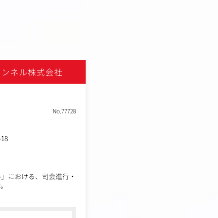
ャンネル株式会社
No.77728
18
ル」における、司会進行・
す。
司会進行役（キャスト）と