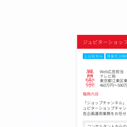
ジュピターショッ
土日祝休み
残業月20
職種
Web広告担当
業種
テレビ局
勤務地
東京都江東区東陽
年収例
460万円～590
職務内容
「ショップチャンネル」
ュピターショップチャン
告企画運用業務をお任せ
現在同社ではデジタルシ
コンサルタントからの