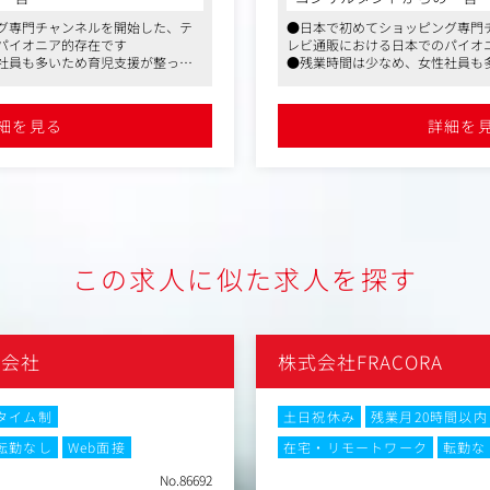
社のデジタル推進を担う人材と
ゲスト（メーカーの方など）
グ専門チャンネルを開始した、テ
●日本で初めてショッピング専門
当していただき、事業拡大に寄与
商品の魅力を視聴者に伝える
パイオニア的存在です
レビ通販における日本でのパイオ
す。
社員も多いため育児支援が整って
●残業時間は少なめ、女性社員も
視聴者の反応に柔軟に対応し
の社員が復帰しています
おり、育児休暇後ほとんどの社員
ため、台本はありません。ス
と少なめです
●残業時間も月20時間程度と少な
組立てをするため、アナウン
細を見る
詳細を
や改善（キーワード、ターゲティ
断、裁量が多い仕事になりま
見直しなど）
顧客の視点に立って、商品に
ション（広告出稿やそれに付随す
も取り混ぜながら、商品の持
さまざまな情報をご自身の言
（制作関係部署との連携）
し、商品を販売して頂きます
ズム、法律などに関する情報収
【変更の範囲】無し（但し、
この求人に似た求人を探す
、広告代理店との交渉、商談
相談する場合がございます）
ytics等の計測ツールを活用した分
ィスプレイ広告・SNS広告・ア
式会社
株式会社FRACORA
!・Facebook・Instagram・X
タイム制
土日祝休み
残業月20時間以内
める業務（可能性は少ないです
転勤なし
Web面接
在宅・リモートワーク
転勤な
います。）
No.86692