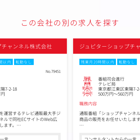
この会社の別の求人を探す
プチャンネル株式会社
ジュピターショップチ
時間以内
転勤なし
残業月20時間以内
転勤なし
No.79451
職種
番組司会進行
業種
テレビ局
勤務地
7-2-18
東京都江東区東陽7-2-
年収例
万円
500万円～560万円
職務内容
を運営するテレビ通販最大手ジ
通販番組「ショップチャンネ
ネルで同社ECサイトのWeb広
商品の販売をお任せいたしま
します。
■詳細
フトを推進すべく、Web広告に
ショップチャンネルの番組は
一言
コンサルタントからの一言