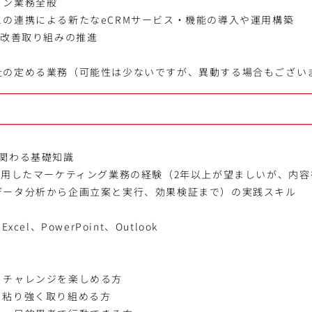
ョン業務全般
の連携による新たなeCRMサービス・機能の導入や運用構築
と改善取り組みの推進
社の定める業務（可能性は少ないですが、異動する場合もござい
に関わる基礎知識
活用したマーケティング業務の経験（2年以上が望ましいが、内
データ分析から企画立案と実行、効果検証まで）の実践スキル
cel、PowerPoint、Outlook
、チャレンジを楽しめる方
も粘り強く取り組める方