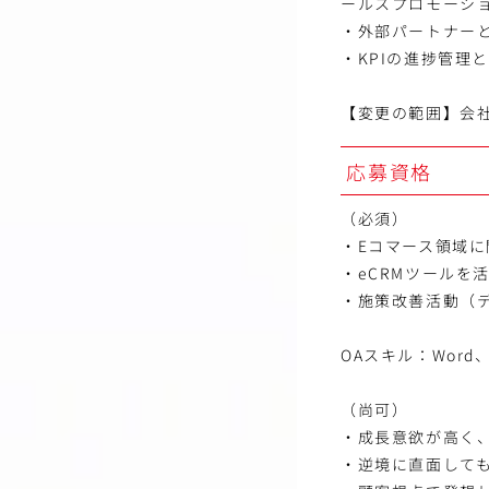
ールスプロモーシ
・外部パートナーと
・KPIの進捗管理
【変更の範囲】会
応募資格
（必須）
・Eコマース領域
・eCRMツールを
・施策改善活動（
OAスキル：Word、Ex
（尚可）
・成長意欲が高く
・逆境に直面して