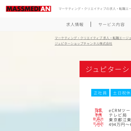
マーケティング・クリエイティブの求人・転職エ
求人情報
サービス内容
マーケティング・クリエイティブ 求人・転職エージ
ジュピターショップチャンネル株式会社
ジュピターシ
正社員
土日祝休
職種
eCRMツ
業種
テレビ局
勤務地
東京都江東区
年収例
494万円～