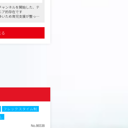
が繰り広げる会話を通じて
チャンネルを開始した、テ
スタイルをとっておりま
ニア的存在です
多いため育児支援が整って
ながら番組を進行していく
が復帰しています
トーリーを自ら考え、話の
めです
サーと異なり、ご自信の判
見る
す。
まつわる興味深い話題など
つ個性、使い勝手、その他
葉を使って顧客にお届け
。
状況により会社から変更を
オルビス株式会社
フレックスタイム制
土日祝休み
フレックスタイム制
し
在宅・リモートワーク
転勤なし
W
No.86538