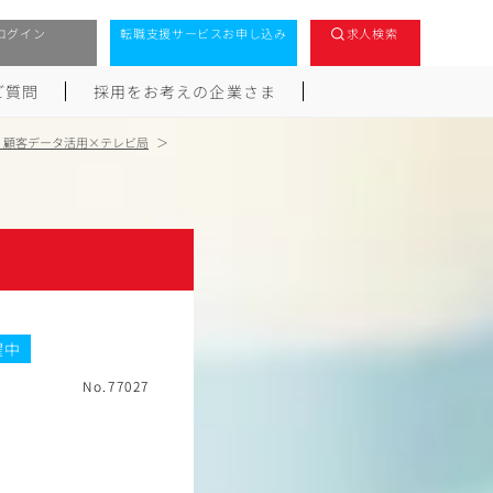
ログイン
転職支援サービスお申し込み
求人検索
ご質問
採用をお考えの企業さま
M・顧客データ活用×テレビ局
躍中
No.77027