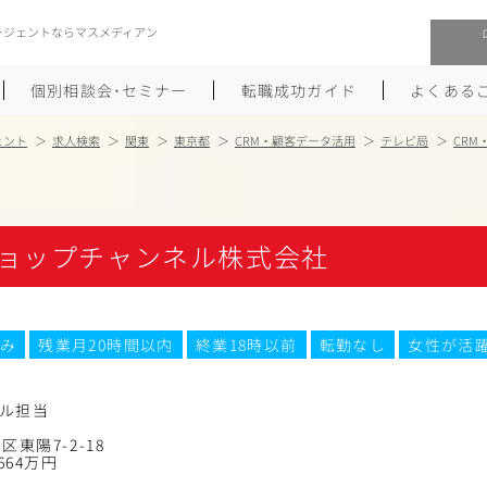
ージェントならマスメディアン
個別相談会･セミナー
転職成功ガイド
よくある
ェント
求人検索
関東
東京都
CRM・顧客データ活用
テレビ局
CR
転職活動を始めるにあたり
メーカー・事業会社への転職
履歴書のつくり方
大手広告会社への転職
ョップチャンネル株式会社
職務経歴書のつくり方
エグゼクティブ転職
ポートフォリオのつくり方
しゅふクリ･ママクリ転職
み
残業月20時間以内
終業18時以前
転勤なし
女性が活
面接対策
年収アップ転職
ール担当
未経験から広告業界への転職
Uターン･Iターン転職
東陽7-2-18
664万円