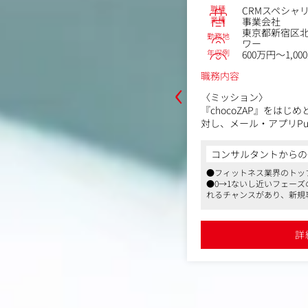
職種
CRMスペシャ
区代々木2-13-4新中央ビル4F
業種
事業会社
～650万円
東京都新宿区北
勤務地
ワー
年収例
600万円～1,00
にとどまらず、お客様の声を分析して商
‹
職務内容
・サポートの改善まで幅広く関わるポ
〈ミッション〉
CX領域の責任者候補として、仕組み
『chocoZAP』をは
ていただきます。
対し、メール・アプリPu
からの一言
のチャネルを通じて、デ
ルや経験の幅をさらに広げられる柔軟な
計・実行いただきます。
コンサルタントからの
ウントの配信企画・運用、メルマガ・
2Cブランドで、施策の反応が速く成果が見
画・作成
●フィットネス業界のトップ
NPS向上・解約率の改
・商品カテゴリに応じた配信設計と効
●0→1ないし近いフェー
残業月平均18時間程度で、成果に集中しや
進・ARPU／ARPAの向
れるチャンスがあり、新規
クリック率・購入率）
から効果検証まで一貫し
詳細を見る
携わることができます
、関連商品提案、休眠顧客への再アプ
す。
●フルリモート勤務可能で
向け施策の企画
リアル店舗とデジタルの
詳
明るさ比較」「取り付け方法」などお
MO視点でのCRM設計に
するコンテンツの企画
Q、同梱物、説明書、LINE案内などの
本ポジションはジュニア
で完結できる即戦力を想
合わせ内容の集計・分析と、商品企
施策の戦略設計からツー
のフィードバック
でを自走いただける裁量