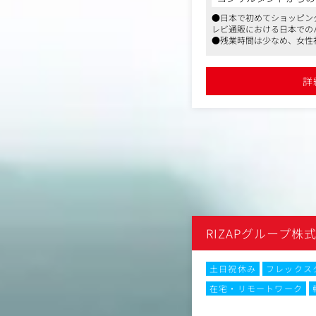
積極投資しています。同
●日本で初めてショッピン
してWeb広告領域を担
レビ通販における日本での
していただきます。
●残業時間は少なめ、女性
おり、育児休暇後ほとんど
【業務内容】
●残業時間も月20時間程度
・Web広告の戦略立案
詳
・Web広告の効果測定
ング、クリエイティブの
・Web広告のオペレー
る諸業務）
・クリエイティブの企画
・広告の種類やアルゴリ
集
・広告配信業者やDSP
・GA4、Adobe Anal
析、PDCAの実施
主な広告：検索広告・デ
ーディングトレード
RIZAPグループ株
フィリエイト広告等
出稿媒体：Google・Yahoo
等
月20時間以内
転勤なし
土日祝休み
フレックス
（変更の範囲）会社の定
在宅・リモートワーク
No.86129
が、異動する場合もござ
顧客体験改善担当