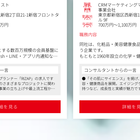
職種
リスト
CRMマーケティング
業種
事業会社
新宿2丁目21-1新宿フロントタ
東京都新宿区西新宿1
勤務地
ル 9F
年収例
0万円
700万円～1,100万円
職務内容
同社は、化粧品・美容健康食
じめとする数百万規模の会員基盤に
う企業です。
sh・LINE・アプリ内通知など
もともと1960年設立の化学・
ータドリブンなCRM施策を設
し、現在「フラコラ（fracor
プラセンタ・コラーゲン・ア
一言
コンサルタントからの一言
材を用いたスキンケア・サプ
ランナー「RIZAP」の求人です
●「その肌にサイエンス」を掲げ
善・クロスセル／アップセルの促
通信販売・EC・店舗販売で展
ズのさまざまなプロジェクトに関わ
容・健康商品を展開。エイジングケ
上・LTVの最大化を、施策の企画
事業の立ち上げや最上流工程から
持つなど、成長性と実績が魅力です
て担っていただくポジションで
今回募集するのは、顧客一人
業ですが、2028年までに売上40
ケーションを設計し、LTV（
全国どこからでも勤務可能です
組織全体で変革を進めています
双方を持つ当社ならではの、O
実現するCRMマーケティング
●CRMマーケティングマネージャ
細を見る
詳細を
ら実行まで幅広く担当。裁量権が
挑戦できます。
具体的には、新規顧客の獲得
るやりがいのあるポジションです
までを一気通貫で設計し、顧
●フレックスタイム制やリモート
ではなく、CRM施策を一人称
をリードしていただきます。
な働き方を実現。残業は月20時間
定しています。
リンク支給など福利厚生も充実し
ル上の配信設定、分析・改善ま
メール・LINE・Web接客など
の大きいポジションです。
に加え、顧客体験（CX）の設