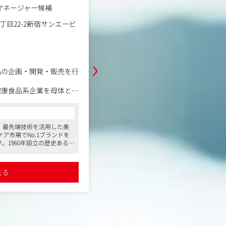
職種
マネージャー候補
CRMマーケティング
業種
事業会社
勤務地
丁目22-2新宿サンエービ
東京都品川区平塚2丁目1-1
年収例
500万円～650万円
職務内容
›
事業貢献度の高いこのポジションで
品の企画・開発・販売を行
面を活かしながら、CRMを進化させ
健康食品系企業を母体と
【具体的な業務内容】
a）」ブランドを中心に、
・顧客とのコミュニケーション施策
コンサルタントからの一言
ミノ酸などの高付加価値素
・媒体（紙、WEBどちらも）制作に
リ系商品を企画・開発し、
●東証プライム上場企業である、ポーラ
ョン業務（DM、メルマガ作成など）
、最先端技術を活用した美
ィングスの化粧品会社。安定した経営基
開しています。
・MAツールを活用したマーケティン
ア市場でNo.1ブランドを
●商品の魅力をどう伝えるか、という企
。1960年設立の歴史ある企
とができ、構成・表現の幅を広げること
ひとりとの最適なコミュニ
0億円という高い目標を掲げ、
●フレックス・在宅可・月残業20時間程
顧客生涯価値）の最大化を
ランスを保ちながら働ける環境です
詳細を見る
の中核ポジションです。
ー候補として、戦略立案か
見る
大きく、事業成長に直結す
後からロイヤル顧客の育成
客との中長期的な関係構築
ワーク、副業可能など柔軟
以内で、無料のお弁当やド
ています
のCRM施策の企画・運用
計やマーケティング基盤