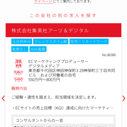
マイページ
にてご案内しております。
この会社の別の求人を探す
株式会社集英社アーツ＆デジタル
土日祝休み
フレックスタイム制
在宅・リモートワーク
転勤なし
Web面接
No.86386
職種
ECマーケティングプロデューサー
業種
デジタルメディア
東京都千代田区神田神保町3-29神保町三丁目共同
勤務地
ビル および労働者の自宅
年収例
550万円～800万円
職務内容
‹
›
ご経験・適性を踏まえ、担当領域を決定します。
・ECサイトの売上目標（KGI）達成に向けたマーケティン
グ戦略・KPIの設計
・集客・購入促進・CRM施策の企画立案（キャンペーン、
コンサルタントからの一言
メルマガ、SNS、アプリなど）