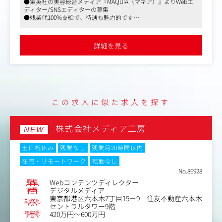
●集英社の美容総合メディア『MAQUIA（マキア）』よりWebエ
・ファッションコンテンツの企画・拡散施策の立案・実行
ディター/SNSエディターの募集
・MD・CRM・編集部など関係部署と連携したプロジェク
●残業代100%支給で、待遇も魅力的です
トマネジメント
●福利厚生もしっかりしており、残業代も100%支給。安心して仕
・UI/UX改善およびアプリ・リアル店舗と連動した販促施
事に打ち込める環境があります
策の企画・実行
詳細を見る
・Google Analytics 4 （GA4）などを活用したデータ分析、
効果検証、レポート作成、改善提案
・定量パフォーマンスのモニタリングおよびPDCAの推進
・経営層へのレポーティング・プレゼンテーション
この求人に似た求人を探す
株式会社メディア工房
NEW
土日祝休み
残業なし
残業月20時間以内
在宅・リモートワーク
転勤なし
No.86928
職種
Webコンテンツディレクター
業種
デジタルメディア
東京都港区六本木7丁目15－9 住友不動産六本木
勤務地
セントラルタワー9階
年収例
420万円～600万円