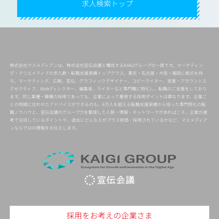
求人検索トップ
株式会社マスメディアンは、株式会社宣伝会議と構成するKAIGIグループの一員です。マーケティン
グ・クリエイティブの求人数・転職支援実績トップクラス。東京・名古屋・大阪・福岡に拠点を持
ち、マーケティング、広報、宣伝、グラフィックデザイナー、コピーライター、営業・アカウントエ
グゼクティブ、Webディレクター、編集者、ライターなど専門職に特化し、転職のご支援をしており
ます。同じ業種・職種の採用であっても、企業によって重視する採用ポイントは異なります。企業ご
との特徴に合わせたアドバイスができるのも、6万人を超える転職支援実績から培った専門特化の転
職ノウハウと、宣伝会議のグループ力を駆使した人脈・情報・ネットワークがあればこそ。企業が選
考で注目しているポイントや、過去にどんな人がプラス評価・採用されているかなど、マスメディア
ンならではの情報をお伝えします。
採用をお考えの企業さま