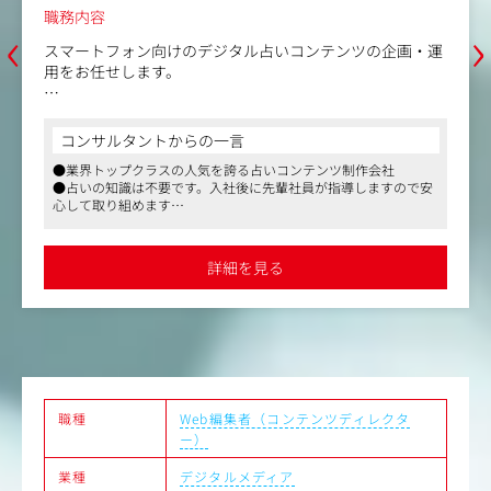
職務内容
‹
›
スマートフォン向けのデジタル占いコンテンツの企画・運
用をお任せします。
【具体的な仕事内容】
■コンテンツ企画
コンサルタントからの一言
・占いコンテンツの企画立案
●業界トップクラスの人気を誇る占いコンテンツ制作会社
・売り上げ分析
●占いの知識は不要です。入社後に先輩社員が指導しますので安
・Webプロモーション方法の企画
心して取り組めます
・コンテンツの運営、更新、改善
●テレワーク可、時差出勤可、残業時間は月10～20時間と、働き
やすい環境が整えられています
詳細を見る
職種
Web編集者（コンテンツディレクタ
ー）
業種
デジタルメディア