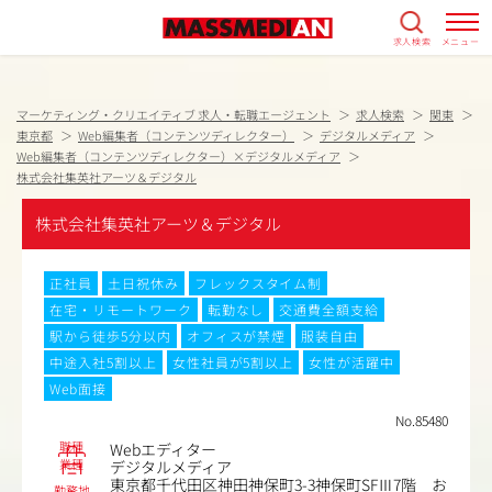
求人検索
メニュー
マーケティング・クリエイティブ 求人・転職エージェント
求人検索
関東
東京都
Web編集者（コンテンツディレクター）
デジタルメディア
Web編集者（コンテンツディレクター）×デジタルメディア
株式会社集英社アーツ＆デジタル
株式会社集英社アーツ＆デジタル
正社員
土日祝休み
フレックスタイム制
在宅・リモートワーク
転勤なし
交通費全額支給
駅から徒歩5分以内
オフィスが禁煙
服装自由
中途入社5割以上
女性社員が5割以上
女性が活躍中
Web面接
No.85480
職種
Webエディター
業種
デジタルメディア
東京都千代田区神田神保町3-3神保町SFⅢ7階 お
勤務地