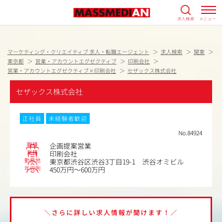
求人検索
メニュー
マーケティング・クリエイティブ 求人・転職エージェント
求人検索
関東
東京都
営業・アカウントエグゼクティブ
印刷会社
営業・アカウントエグゼクティブ×印刷会社
セザックス株式会社
セザックス株式会社
正社員
未経験者歓迎
No.84924
職種
企画提案営業
業種
印刷会社
勤務地
東京都渋谷区渋谷3丁目19-1 渋谷オミビル
年収例
450万円～600万円
＼さらに詳しい求人情報が聞けます！／