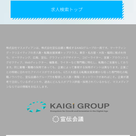
求人検索トップ
株式会社マスメディアンは、株式会社宣伝会議と構成するKAIGIグループの一員です。マーケティン
グ・クリエイティブの求人数・転職支援実績トップクラス。東京・名古屋・大阪・福岡に拠点を持
ち、マーケティング、広報、宣伝、グラフィックデザイナー、コピーライター、営業・アカウントエ
グゼクティブ、Webディレクター、編集者、ライターなど専門職に特化し、転職のご支援をしており
ます。同じ業種・職種の採用であっても、企業によって重視する採用ポイントは異なります。企業ご
との特徴に合わせたアドバイスができるのも、6万人を超える転職支援実績から培った専門特化の転
職ノウハウと、宣伝会議のグループ力を駆使した人脈・情報・ネットワークがあればこそ。企業が選
考で注目しているポイントや、過去にどんな人がプラス評価・採用されているかなど、マスメディア
ンならではの情報をお伝えします。