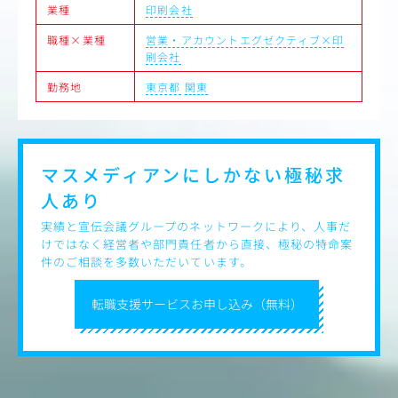
・観光に強みを持つJTBグループの総合広告代理店機能
業種
印刷会社
・国内地域と関連する案件が多く、観光誘客プロモーショ
ンや地域活性事業に携わることができる
職種×業種
営業・アカウントエグゼクティブ×印
・自社のリソースとして、イベント・HRコンサルティング
刷会社
など、広告プロモーションに捉われない解決手法を有して
いる
勤務地
東京都
関東
・担当クライアントだけに限らない、新規案件へのチャレ
ンジ機会多数
・フレキシブルな働き方（コアタイム無しのフレックス勤
務、リモートワーク可）
マスメディアンにしかない
極秘求
【キャリアプラン】
人あり
広告事業のプロフェッショナルを目指すという一つのスペ
シャリストキャリアや、
実績と宣伝会議グループのネットワークにより、人事だ
イベント事業領域やHR領域の営業など、将来的に幅広いキ
けではなく経営者や部門責任者から直接、極秘の特命案
ャリアパスが可能
件のご相談を多数いただいています。
（異動・出向によるキャリア形成、グループ内外において
の人事交流などもあり）
転職支援サービスお申し込み（無料）