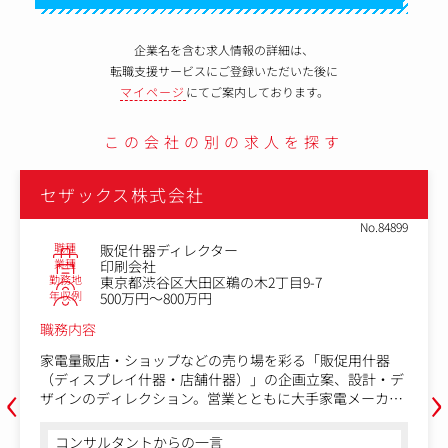
企業名を含む求人情報の詳細は、
転職支援サービスにご登録いただいた後に
マイページ
にてご案内しております。
この会社の別の求人を探す
セザックス株式会社
No.84899
職種
販促什器ディレクター
業種
印刷会社
勤務地
東京都渋谷区大田区鵜の木2丁目9-7
年収例
500万円～800万円
職務内容
家電量販店・ショップなどの売り場を彩る「販促用什器
‹
›
（ディスプレイ什器・店舗什器）」の企画立案、設計・デ
ザインのディレクション。営業とともに大手家電メーカー
の担当者と打ち合わせを行い、売り場課題のヒアリングか
ら、什器の企画提案・設計・デザイン、量産まで一連のデ
コンサルタントからの一言