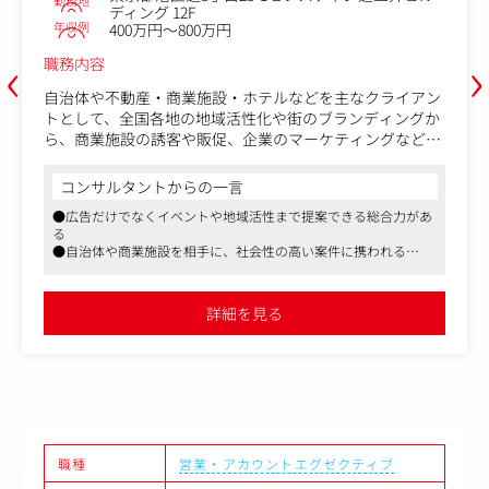
勤務地
ディング 12F
年収例
400万円～800万円
‹
›
職務内容
自治体や不動産・商業施設・ホテルなどを主なクライアン
トとして、全国各地の地域活性化や街のブランディングか
ら、商業施設の誘客や販促、企業のマーケティングなどに
携わっていただきます。
コンサルタントからの一言
営業兼プロデューサーとして、クライアントが抱えている
●広告だけでなくイベントや地域活性まで提案できる総合力があ
あらゆる課題に対して、広告・プロモーションを中心とし
る
た総合的な企画提案やプロジェクト推進を担っていただき
●自治体や商業施設を相手に、社会性の高い案件に携われる
ます。
●企画立案から実施、効果検証まで一気通貫で関われる
●フルフレックスとリモートの制度あり
主な仕事内容：
詳細を見る
・広告プロモーションの企画・実施
・マーケティングリサーチを含む戦略立案・プランニング
・デジタルプロモーションやイベントの企画・実施
・外部協力会社のアサイン・協業促進
・各種コンテンツの企画制作・進行管理
・効果検証および改善提案
職種
営業・アカウントエグゼクティブ
【ポジションの魅力】