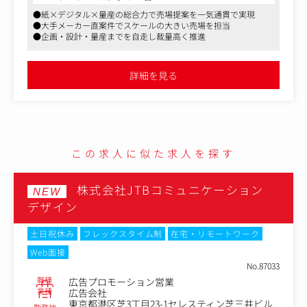
ィレクションを担当。営業や社内のクリエイティブ部門と
●紙×デジタル×量産の総合力で売場提案を一気通貫で実現
も連携しながらプロジェクトを推進します。
●大手メーカー直案件でスケールの大きい売場を担当
●企画・設計・量産までを自走し裁量高く推進
〈具体例〉
・ディスプレイや店舗什器デザイン、設置レイアウト作成
・プレゼン資料の作成
詳細を見る
・営業との連携による顧客ヒアリング・什器企画・提案
・VectorWorksを用いた図面作成
・Illustrator・Photoshopを使ったデザイン制作
・一部、現地確認や納品立ち合いなども発生
この求人に似た求人を探す
株式会社JTBコミュニケーション
NEW
デザイン
土日祝休み
フレックスタイム制
在宅・リモートワーク
Web面接
No.87033
職種
広告プロモーション営業
業種
広告会社
東京都港区芝3丁目23-1セレスティン芝三井ビル