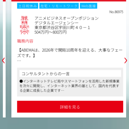
土日祝休み
在宅・リモートワーク
Web面接
No.86975
職種
アニメビジネスオープンポジション
業種
デジタルエージェンシー
勤務地
東京都渋谷区宇田川町４０－１
年収例
504万円～800万円
職務内容
【ABEMAは、2026年で開局10周年を迎える、大事なフェー
‹
›
ズです。】
ABEMAは、テレビ朝日とサイバーエージェントの共同出資
によって2016年に設立され、「新しい未来のテレビ」とし
コンサルタントからの一言
て幅広いジャンルのコンテンツを視聴者に提供していま
●インターネットテレビ局やスマートフォンを活用した新規事業
す。ニュース、スポーツ、アニメ、バラエティなど、幅広
を次々に開発し、インターネット業界の雄として、国内を代表す
いジャンルをを24時間365日「無料」で楽しめるだけでな
る企業に成長した企業です
く、ABEMAならではのオリジナルコンテンツやスポーツの
●入社後、ご経験によっては月／数百万～数千万円規模の案件に
生配信を通して多くの方にご利用いただけるメディアへ成
アサインされ、早くからWebマーケティングの知見を獲得できま
長を遂げてきました。
す
詳細を見る
●週2日リモート可能、女性活躍促進制度、どこでもルール（勤
私たちは、リアルタイム配信とオンデマンド視聴を組み合
続年数が丸5年以上の正社員に月5万円の家賃補助）など、ユニー
わせた全く新しい視聴体験を提供し、日々進化するメディ
クで充実した福利厚生も魅力です
アの最前線で挑戦を続けています。2026年には、ABEMA開
局から10周年という節目も迎えます。そのような大事なフ