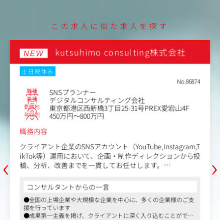
ェーズで、常に新しいアイデアや技術を取り入れ、エンタ
メの未来を共に創り上げる仲間を募集しています。
この求人に似た求人を探す
直近ではアニメや縦読み漫画や実写ドラマ、2.5次元舞台と
いった分野にも事業領域を広げ、全世界に感動と熱狂を届
宝印刷株式会社
けるコンテンツ作りに力を入れております。
ご経験やご希望、適性を踏まえ、まずは【企画・宣伝・プ
土日祝休み
在宅・リモートワーク
転勤なし
ロモーション・分析・制作】などの領域からスタートしま
No.86786
す。
職種
Webマーケティング
業種
総合制作会社（グラフィック・映像・Web）
【主な業務内容】
勤務地
東京都豊島区高田3-28-8
年収例
450万円～550万円
・戦略策定・マーケティング
-担当メディア・コンテンツの戦略策定、設計、実行、分
職務内容
析
-国内外に向けたマーケティングプランの立案と施策実行
投資信託の運用報告書や目論見書などのデータ作成、印刷
‹
›
・宣伝・プロモーション
を請け負うお仕事です。
-デジタル／オフラインを横断したプロモーションの戦略
アカウント営業として、担当先への顧客対応、拡販営業、
設計と実行
社内外とのスケジュールやタスク管理など原稿作成から校
-番組視聴やイベント集客を最大化するための宣伝企画の
正、納期管理までを一貫してコントロールする業務です。
コンサルタントからの一言
実行
あなたの品質管理が、お客様からの信頼となり受注に直結
●日本の上場企業の約60％と取り引きがあり、高いシェアと確か
・データ分析・改善
する、非常に貢献度の高いポジションです。
な実績を兼ね備えています
-広告効果の分析および、次の仕掛けに向けた改善提案
●デジタル資料やIRサイトの制作にも力を入れている状況で、映
・ディレクション・進行管理