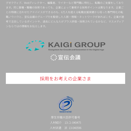
グゼクティブ、Webディレクター、編集者、ライターなど専門職に特化し、転職のご支援をしており
ます。同じ業種・職種の採用であっても、企業によって重視する採用ポイントは異なります。企業ご
との特徴に合わせたアドバイスができるのも、6万人を超える転職支援実績から培った専門特化の転
職ノウハウと、宣伝会議のグループ力を駆使した人脈・情報・ネットワークがあればこそ。企業が選
考で注目しているポイントや、過去にどんな人がプラス評価・採用されているかなど、マスメディア
ンならではの情報をお伝えします。
採用をお考えの企業さま
厚生労働大臣許可番号
人材紹介 13-ユ-040475
人材派遣 派 13-040596