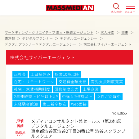
求人検索
メニュー
マーケティング・クリエイティブ 求人・転職エージェント
求人検索
関東
東京都
デジタルプランナー
デジタルエージェンシー
デジタルプランナー×デジタルエージェンシー
株式会社サイバーエージェント
株式会社サイバーエージェント
正社員
土日祝休み
始業10時以降
在宅・リモートワーク
交通費全額支給
育児支援制度充実
社宅・家賃補助制度
研修制度充実
上場企業
2年連続売上10％以上UP
中途入社5割以上
女性が活躍中
未経験者歓迎
第二新卒歓迎
Web面接
No.82856
職種
メディアコンサルタント兼セールス（第2本部）
業種
デジタルエージェンシー
東京都渋谷区渋谷2丁目24番12号 渋谷スクランブ
勤務地
ルスクエア