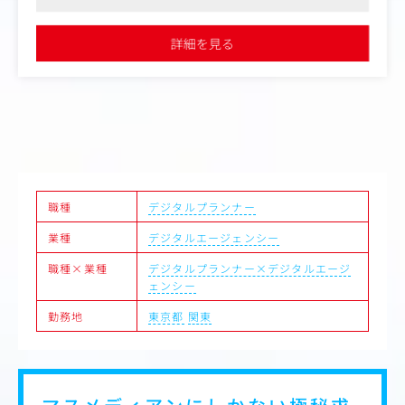
具体的には
像制作の引き合いも強くなってきています
-イベント制作、広報、デザイナーなどの他部署と連携し
【営業】
●親会社が東部プライム上場、残業代別途全額支給、所定労働時
たプロジェクト推進
・顧客対応：受注品目、同社サービスの拡販。スケジュー
間7時間15分と働きやすく安定した環境です
詳細を見る
ル提示、価格交渉、見積/請求書作成等。
・プレゼン・交渉：顧客要望に対してWeb会議や訪問によ
る、同社サービスの提案やスケジュール説明等。
・同社サービスの拡販：既存のお客様に対し、ＨＰにおけ
るWEB作成、翻訳、BPO業務等の提案。
・新規営業：取引の無い投資信託会社へのセールス活動。
【カスタマーサポート】
・原稿作成：投資信託の決算期に合わせた報告書等の原稿
作成。基本はメール、電話でのやり取りが中心。お客様か
らのデータ作成依頼を正確に理解し、制作部門へ原稿手配
職種
デジタルプランナー
を行う。
業種
デジタルエージェンシー
・進行管理：社内外の制作部門と連携し、スケジュールや
タスクの進捗を管理。急な増刷対応や納期調整も顧客の信
職種×業種
デジタルプランナー×デジタルエージ
頼に繋がります。
ェンシー
・校正・検品：作成したデータが正しいか確認を行う。デ
ジタル校正ツールを補助ツールとしても活用。最終成果物
勤務地
東京都
関東
の緻密なチェック。