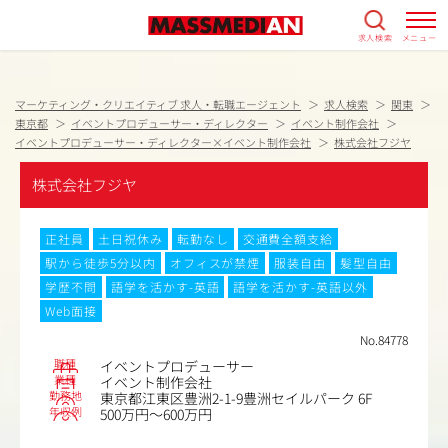
求人検索
メニュー
マーケティング・クリエイティブ 求人・転職エージェント
求人検索
関東
東京都
イベントプロデューサー・ディレクター
イベント制作会社
イベントプロデューサー・ディレクター×イベント制作会社
株式会社フジヤ
株式会社フジヤ
正社員
土日祝休み
転勤なし
交通費全額支給
駅から徒歩5分以内
オフィスが禁煙
服装自由
髪型自由
学歴不問
語学を活かす-英語
語学を活かす-英語以外
Web面接
No.84778
職種
イベントプロデューサー
業種
イベント制作会社
勤務地
東京都江東区豊洲2-1-9豊洲セイルパーク 6F
年収例
500万円～600万円