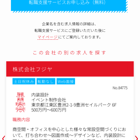
転職支援サービスお申し込み（無料）
企業名を含む求人情報の詳細は、
転職支援サービスにご登録いただいた後に
マイページ
にてご案内しております。
この会社の別の求人を探す
株式会社フジヤ
土日祝休み
転勤なし
Web面接
No.84777
職種
デザイナー
業種
イベント制作会社
勤務地
東京都江東区豊洲2-1-9豊洲セイルパーク 6F
年収例
500万円～600万円
職務内容
‹
›
展示会・イベントを中心とした様々な空間づくりにおい
て、打ち合わせ～図面作成～デザイン～プレゼンなど、空