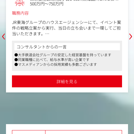
業種
事業会社
東京都中野区中野四丁目10番1号中野セントラル
勤務地
パーク イースト5階
年収例
500万円～900万円
職務内容
‹
›
国内外のイベント業務を担当していただきます。
＜具体的な業務内容＞
・イベントの企画立ち上げから制作、運営、収支管理
・作品・キャラクターがもつ世界観を最大化するためのプ
コンサルタントからの一言
ランニング、クオリティ管理
●「ドラゴンボール」や「ONE PIECE」など、世界中で愛される
・原作元との連携における窓口業務
アニメ作品を手掛ける日本アニメーションのパイオニア企業で、
・キャラクターの活用方法のプランニングやデザインのク
グローバル展開も積極的に行っています
オリティ管理
●国内外のイベント企画・運営を担当し、キャラクターの魅力を
・海外子会社との連携
最大化するプランニングや海外子会社との連携など、クリエイテ
ィブかつ国際的な業務に携われます
詳細を見る
●フレックスタイム制や月8～12回の在宅勤務が可能で、柔軟な
働き方を実現。年間休日129日とワークライフバランスも充実し
ています