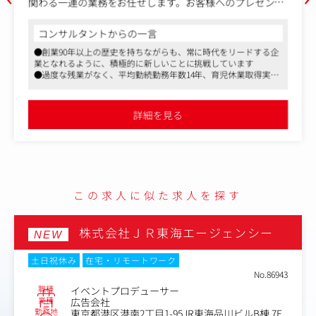
間デザインに関わる一連の業務をお任せします。
【具体的には】
コンサルタントからの一言
・顧客との打ち合わせ
●展示会やイベント、商業施設など幅広いプロジェクトに携わ
・社内での打ち合わせ(営業チーム他)
り、スキルを磨ける環境
・図面やパースの作成
●テレワークや時差出勤制度を導入し、柔軟な働き方が可能
・クライアントの要望をもとにした空間デザイン・プラン
●過度な残業がなく、平均勤続勤務年数14年、育児休業取得実績
ニング
と同業他社と比べて働きやすい環境
・プレゼン
詳細を見る
・現場チェックや演出サポート
この求人に似た求人を探す
東映アニメーション株式会社
NEW
土日祝休み
フレックスタイム制
在宅・リモートワーク
転勤なし
No.86798
職種
イベント業務担当