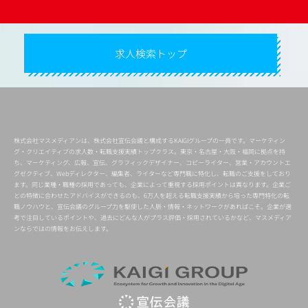
求人検索トップ
株式会社マスメディアンは、株式会社宣伝会議と構成するKAIGIグループの一員です。マーケティン
グ・クリエイティブの求人数・転職支援実績トップクラス。東京・名古屋・大阪・福岡に拠点を持
ち、マーケティング、広報、宣伝、グラフィックデザイナー、コピーライター、営業・アカウントエ
グゼクティブ、Webディレクター、編集者、ライターなど専門職に特化し、転職のご支援をしており
ます。同じ業種・職種の採用であっても、企業によって重視する採用ポイントは異なります。企業ご
との特徴に合わせたアドバイスができるのも、6万人を超える転職支援実績から培った専門特化の転
職ノウハウと、宣伝会議のグループ力を駆使した人脈・情報・ネットワークがあればこそ。企業が選
考で注目しているポイントや、過去にどんな人がプラス評価・採用されているかなど、マスメディア
ンならではの情報をお伝えします。