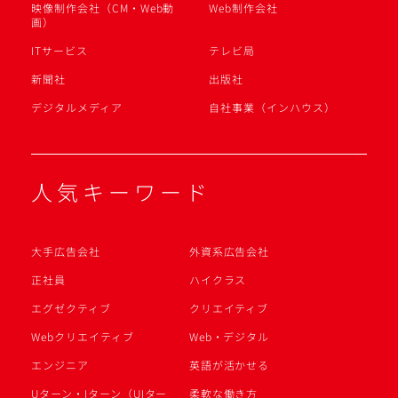
映像制作会社（CM・Web動
Web制作会社
画）
ITサービス
テレビ局
新聞社
出版社
デジタルメディア
自社事業（インハウス）
人気キーワード
大手広告会社
外資系広告会社
正社員
ハイクラス
エグゼクティブ
クリエイティブ
Webクリエイティブ
Web・デジタル
エンジニア
英語が活かせる
Uターン・Iターン（UIター
柔軟な働き方