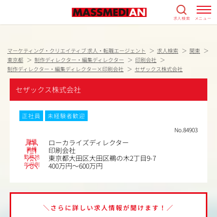
求人検索
メニュー
マーケティング・クリエイティブ 求人・転職エージェント
求人検索
関東
東京都
制作ディレクター・編集ディレクター
印刷会社
制作ディレクター・編集ディレクター×印刷会社
セザックス株式会社
セザックス株式会社
正社員
未経験者歓迎
No.84903
職種
ローカライズディレクター
業種
印刷会社
勤務地
東京都大田区大田区鵜の木2丁目9-7
年収例
400万円～600万円
＼さらに詳しい求人情報が聞けます！／