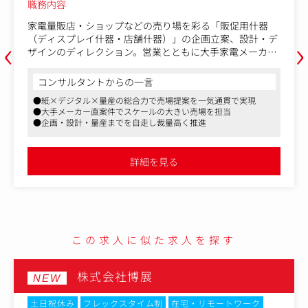
職務内容
家電量販店・ショップなどの売り場を彩る「販促用什器
‹
›
（ディスプレイ什器・店舗什器）」の企画立案、設計・デ
ザインのディレクション。営業とともに大手家電メーカー
の担当者と打ち合わせを行い、売り場課題のヒアリングか
ら、什器の企画提案・設計・デザイン、量産まで一連のデ
コンサルタントからの一言
ィレクションを担当。営業や社内のクリエイティブ部門と
●紙×デジタル×量産の総合力で売場提案を一気通貫で実現
も連携しながらプロジェクトを推進します。
●大手メーカー直案件でスケールの大きい売場を担当
●企画・設計・量産までを自走し裁量高く推進
〈具体例〉
・ディスプレイや店舗什器デザイン、設置レイアウト作成
・プレゼン資料の作成
詳細を見る
・営業との連携による顧客ヒアリング・什器企画・提案
・VectorWorksを用いた図面作成
・Illustrator・Photoshopを使ったデザイン制作
・一部、現地確認や納品立ち合いなども発生
この求人に似た求人を探す
株式会社博展
NEW
土日祝休み
フレックスタイム制
在宅・リモートワーク