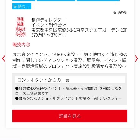
転勤なし
No.86964
職種
制作ディレクター
業種
イベント制作会社
勤務地
東京都中央区京橋3-1-1東京スクエアガーデン 20F
年収例
370万円～370万円
職務内容
‹
›
展示会やイベント、企業PR施設・店舗で使用する造作物の
制作に関してのディレクション業務、展示会、イベント領
域・商環境領域のプロジェクト実施設計段階から業務設計
責任者として施工管理業務全般を計画、推進をお任せしま
す。
コンサルタントからの一言
●社員数400名超のイベント・展示会・商空間設計を軸にしたグ
【具体的には】
ロース上場企業です
・現場施工管理業務
●誰もが知るナショナルクライアントを始め、9割近いクライア
・制作管理業務
ントと直取引を行っているため、案件の上流から関われる案件が
・進行管理業務
多い点が魅力です
・積算業務
●残業代は実働分全額支給、フレックスタイム制と働きやすい制
詳細を見る
度が導入されています