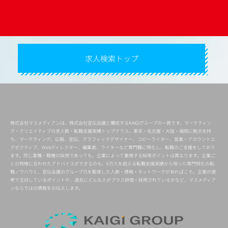
求人検索トップ
株式会社マスメディアンは、株式会社宣伝会議と構成するKAIGIグループの一員です。マーケティン
グ・クリエイティブの求人数・転職支援実績トップクラス。東京・名古屋・大阪・福岡に拠点を持
ち、マーケティング、広報、宣伝、グラフィックデザイナー、コピーライター、営業・アカウントエ
グゼクティブ、Webディレクター、編集者、ライターなど専門職に特化し、転職のご支援をしており
ます。同じ業種・職種の採用であっても、企業によって重視する採用ポイントは異なります。企業ご
との特徴に合わせたアドバイスができるのも、6万人を超える転職支援実績から培った専門特化の転
職ノウハウと、宣伝会議のグループ力を駆使した人脈・情報・ネットワークがあればこそ。企業が選
考で注目しているポイントや、過去にどんな人がプラス評価・採用されているかなど、マスメディア
ンならではの情報をお伝えします。