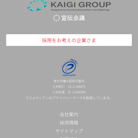
採用をお考えの企業さま
厚生労働大臣許可番号
人材紹介 13-ユ-040475
人材派遣 派 13-040596
マスメディアンはプライバシーマークを取得しています。
会社案内
採用情報
サイトマップ