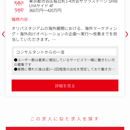
東京都渋谷区桜丘町1-4渋谷サクラステージ SHIB
勤務地
UYAサイド 4F
年収例
360万円～420万円
職務内容
‹
›
オリパスタジアムの海外展開における、海外マーケティン
グ・海外向けオペレーションの企画～実行～改善までを担
当していただきます。
【具体的な業務内容】
コンサルタントからの一言
・台湾、香港を中心とした海外展開戦略の立案
●ユーザー数は着実に増加しているサービスで一緒に働きたい方
・海外ユーザー向けのマーケティング施策、キャンペーン
の募集です
施策の企画
●業務に慣れた後は週1～2回程度の出社を想定しており働き方も
・海外SNS、インフルエンサー、KOL、広告媒体を活用し
オススメの求人です
た集客施策の設計
●少数精鋭の企業だからこそ、幅広い経験が出来る点も魅力の一
・海外ユーザー向けLP、サービス導線、訴求内容のローカ
つです
詳細を見る
ライズ
・国、地域ごとのユーザーニーズ、競合サービス、市場ト
レンドの調査
・海外向けイベント、キャンペーン、ガチャ企画の立案
・海外配送に関するオペレーション設計
・配送会社、物流会社、倉庫、外部パートナーとの折衝、
この求人に似た求人を探す
進行管理
・海外ユーザー向けCS体制、問い合わせ対応フローの設計