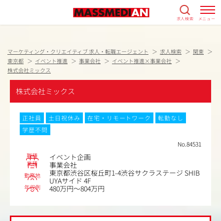
求人検索
メニュー
マーケティング・クリエイティブ 求人・転職エージェント
求人検索
関東
東京都
イベント推進
事業会社
イベント推進×事業会社
株式会社ミックス
株式会社ミックス
正社員
土日祝休み
在宅・リモートワーク
転勤なし
学歴不問
No.84531
職種
イベント企画
業種
事業会社
東京都渋谷区桜丘町1-4渋谷サクラステージ SHIB
勤務地
UYAサイド 4F
年収例
480万円～804万円