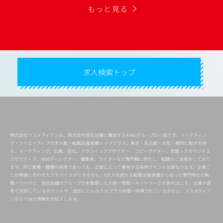
もっと見る
求人検索トップ
株式会社マスメディアンは、株式会社宣伝会議と構成するKAIGIグループの一員です。マーケティン
グ・クリエイティブの求人数・転職支援実績トップクラス。東京・名古屋・大阪・福岡に拠点を持
ち、マーケティング、広報、宣伝、グラフィックデザイナー、コピーライター、営業・アカウントエ
グゼクティブ、Webディレクター、編集者、ライターなど専門職に特化し、転職のご支援をしており
ます。同じ業種・職種の採用であっても、企業によって重視する採用ポイントは異なります。企業ご
との特徴に合わせたアドバイスができるのも、6万人を超える転職支援実績から培った専門特化の転
職ノウハウと、宣伝会議のグループ力を駆使した人脈・情報・ネットワークがあればこそ。企業が選
考で注目しているポイントや、過去にどんな人がプラス評価・採用されているかなど、マスメディア
ンならではの情報をお伝えします。