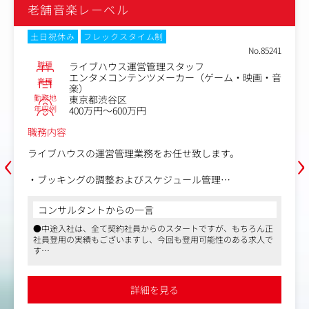
・決済、配送、返品、未着、破損、関税・通関関連のユー
老舗音楽レーベル
ザー案内設計
・売上、購入率、継続率、LTV、リピート率、配送コス
土日祝休み
フレックスタイム制
ト、利益率などの数値分析
No.85241
・海外展開における課題抽出、改善提案、実行
職種
ライブハウス運営管理スタッフ
・社内の企画、CRM、エンジニア、オペレーションチーム
エンタメコンテンツメーカー（ゲーム・映画・音
業種
との連携
楽）
勤務地
東京都渋谷区
年収例
400万円～600万円
職務内容
‹
›
ライブハウスの運営管理業務をお任せ致します。
・ブッキングの調整およびスケジュール管理
・公演内容の打ち合わせ、当日の現場運営・進行管理
・主催者・出演者との精算業務
コンサルタントからの一言
・アルバイトスタッフのシフト管理、教育・育成
●中途入社は、全て契約社員からのスタートですが、もちろん正
・店舗の美観維持および設備管理 他
社員登用の実績もございますし、今回も登用可能性のある求人で
す
●ライブハウス運営というマスメディアンでも珍しい求人です
詳細を見る