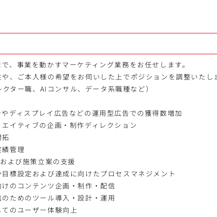
まで、事業を動かすマーケティング業務をお任せします。
性や、ご本人様の希望をお伺いした上でポジションを調整いたし
ィレクター職、AIコンサル、データ系職種など）
告やディスプレイ広告などの運用型広告での獲得数増加
リエイティブの企画・制作ディレクション
開拓
実績管理
グおよび施策立案の支援
や目標設定および達成に向けたプロセスマネジメント
向けのコンテンツ企画・制作・配信
出のためのツール導入・設計・運用
してのユーザー体験向上