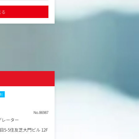
のすり合わせ、年間予算
案の高度化。
ングで8年連続受賞
●「働きがいのある会社」ランキングで8
・一気通貫の連携・チームセリング
見る
詳細を見る
管理・改善提案
の属性を分析し、ニーズに合わせた
ン全体の品質管理と承認
ヒアリング内容を各サービス担当者
終確認・ブランド整合性
つつ、社内関連部署（他セールス・
協働してアプローチ。
ーとの総合的な折衝窓口
クリエイティブ横断）
【レバテック／エンタープライズ】
査の企画・結果活用
・ソリューション開発・提案設計：
の構築と品質水準の底上げ
ティング、事業方針などの課題に応
担当ブランドにおける最上
タント、PM、技術メンバーと協働
・経営層への戦略提案を行
企画。提案の類型化・再現性のある
束ね、ブランドとしての成
・プロジェクトフォロー・クロスセ
株式会社サイバー
始後も・顧客およびコンサルタント
NEW
に確認。
顧客基盤の強化：継続的なリレーシ
制
土日祝休み
在宅・リモートワーク
セル・クロスセルの機会を創出し、
強固にする。
職種
アニメビジネスオープンポ
No.86987
【レバテック／コンサル営業（DX・
業種
デジタルエージェンシー
デレーター
ング）】
勤務地
東京都渋谷区宇田川町４０
年収例
504万円～800万円
・戦略的提案活動：顧客の真の経営課
5-5住友芝大門ビル 12F
深掘りし、自社の戦略・AIコンサル
職務内容
組み合わせたハイレベルなソリュー