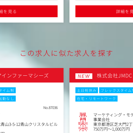
-経営層とのブランド投資方針
ランキングで8年連続受賞
●「働きがいのある会社」ランキ
客データの収集・管理・分析・
の確保
細を見る
詳細を
-ブランドKGI/KPIの設計・
ーチ
・ブランドコミュニケーショ
、アクションデータを活用した
-クリエイティブブリーフの最
の高度化
チェック
だユーザー行動の把握と顧客接
・広告代理店・外部パートナ
（ストラテジー・メディア・
分析のためのデータ基盤設計・
・ブランドリサーチ・市場調
この求人に似た求人を探す
・ブランドマネジメント体制
的な施策立案と実行（メール・
ブランドプロデューサーは各
流の意思決定者として、代表
コンテンツ企画・制作
いながら、社内外の関係者を
アインファーマシーズ
株式会社JMDC
めのツール導入・設計・運用
果にコミットする役割です。
NEW
ル）
ROI最大化に向けた施策の企
タイム制
土日祝休み
フレックスタイム
間連携に関連する要件定義、プロ
転勤なし
在宅・リモートワーク
データ統合設計
No.87036
職種
グ
マーケティング・モ
業種
事業会社
わっていただきます。
勤務地
青山3-5-12青山クリスタルビル
東京都港区芝大門2丁目
「レバテック」
年収例
750万円～1,000万円
ビス「レバウェル看護」「レバ