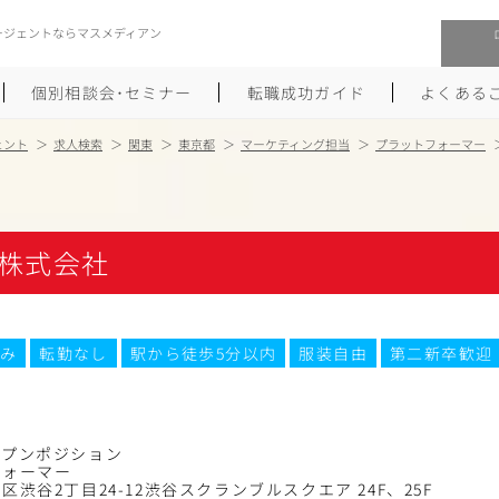
ージェントならマスメディアン
個別相談会･セミナー
転職成功ガイド
よくある
ェント
求人検索
関東
東京都
マーケティング担当
プラットフォーマー
転職活動を始めるにあたり
メーカー・事業会社への転職
履歴書のつくり方
大手広告会社への転職
株式会社
職務経歴書のつくり方
エグゼクティブ転職
ポートフォリオのつくり方
しゅふクリ･ママクリ転職
み
転勤なし
駅から徒歩5分以内
服装自由
第二新卒歓迎
面接対策
年収アップ転職
未経験から広告業界への転職
Uターン･Iターン転職
ープンポジション
フォーマー
区渋谷2丁目24-12渋谷スクランブルスクエア 24F、25F