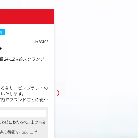
レバレジーズ株式会社
面接
土日祝休み
転勤なし
Web面接
No.86105
職種
サー
営業
業種
プラットフォーマー
24-12渋谷スクランブ
東京都渋谷区渋谷2丁目24-
勤務地
ルスクエア 24F、25F
年収例
800万円～1,000万円
職務内容
›
する各サービスブランドの
以下いずれかの部署にて、エンター
せいたします。
職として就業していただきます。
プ内でブランドごとの総括
ックプランナー・メディ
【レバレジーズ／エンタープライズ
ながら、ブランド戦略の立
・中長期的なリレーション構築：大
コンサルタントからの一言
貫でプロデュースしていた
課題や組織戦略を深く理解し、それ
ど多岐にわたる40以上の事業
●IT、医療・介護、若年層転職など多岐に
リューションを提案。
を展開
・アカウントプランの策定と推進：
事業を積極的に立ち上げ、
●年間100億円規模の投資で新規事業を
ンド戦略の策定と実行管理
的アプローチや提案仮説を構築。顧
様々な業界経験が可能