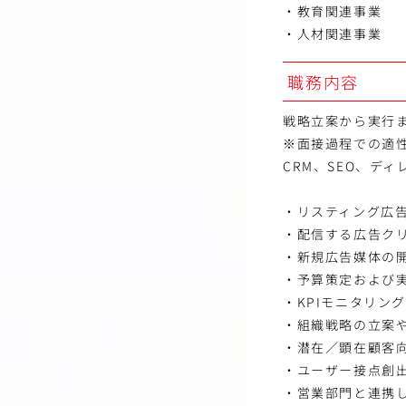
・教育関連事業
・人材関連事業
職務内容
戦略立案から実行
※面接過程での適
CRM、SEO、デ
・リスティング広
・配信する広告ク
・新規広告媒体の
・予算策定および
・KPIモニタリン
・組織戦略の立案
・潜在／顕在顧客
・ユーザー接点創
・営業部門と連携