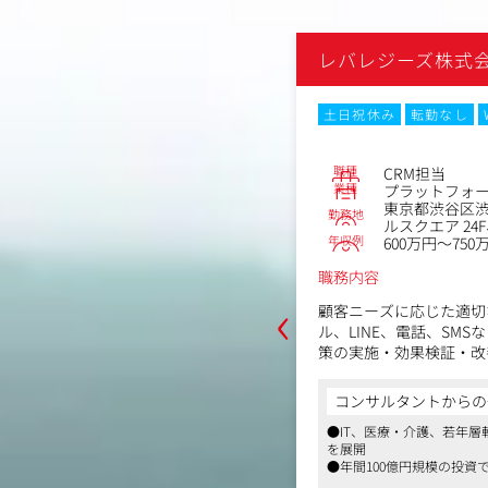
株式会社
レバレジーズ株式
なし
Web面接
土日祝休み
転勤なし
No.85831
職種
CRM担当
業種
フォーマー
プラットフォ
阪市北区堂島1丁目5-30堂島プラザビ
東京都渋谷区渋
勤務地
8F
ルスクエア 24F
年収例
1,000万円
600万円～750
職務内容
‹
化のため、メールやLINEなど複数
顧客ニーズに応じた適切
てLTV最大化を目指していただきま
ル、LINE、電話、SM
のフロー型ビジネスと派遣事業のスト
策の実施・効果検証・改
両方が存在しており、多くの事業でカ
ただきます。
とクライアント（toB）両面のマーケ
担当するサービスによっ
からの一言
コンサルタントからの
す。事業成長の変数が多く、より難易
善、サービス間連携など
、若年層転職など多岐にわたる40以上の事業
●IT、医療・介護、若年層
ィングの経験を積むことができます。
に応じてPMとしてプロ
を展開
っていただきます。
模の投資で新規事業を積極的に立ち上げ、
●年間100億円規模の投資
容
能
様々な業界経験が可能