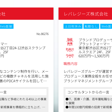
会社
レバレジーズ株式会社
Web面接
土日祝休み
転勤なし
Web
No.86276
職種
ブランドプロデュー
業種
ーマー
プラットフォーマー
谷2丁目24-12渋谷スクランブ
東京都渋谷区渋谷2丁目
勤務地
、25F
ルスクエア 24F、25F
年収例
万円
620万円～1,500万円
職務内容
なコンテンツ制作を行い、メー
レバレジーズグループが運営
Sなどの複数チャネルを活用した施
プロデュース業務全般をお任
善のPDCAサイクルを回してい
ブランドマネジメントグルー
的な役割を担い、ストラテジ
ては、共通ID化やマイページ改
ア・クリエイティブと連携し
一言
コンサルタントからの一言
のプロジェクトに参画し、必要
案から実行・改善まで一気通
転職など多岐にわたる40以上の事業
●IT、医療・介護、若年層転職な
ジェクトをリードする役割を担
だきます。
を展開
で新規事業を積極的に立ち上げ、
●年間100億円規模の投資で新規
・担当ブランドの中長期ブラ
様々な業界経験が可能