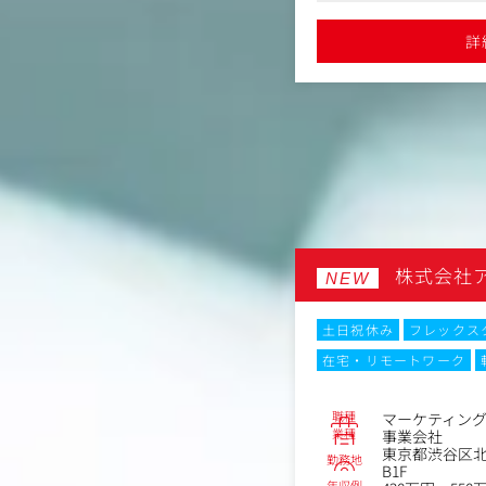
通じたカスタマージャーニーマップ作
【業務詳細】
会社」ランキングで8年連続受賞
●「働きがいのある会社」
計
・CRM戦略の立案（顧
詳細を見る
詳
向けのコンテンツ企画・制作・配信
活用）
出のためのツール導入・設計・運用
・顧客課題の特定とリサ
ール配信ツール）
・顧客の属性、活動履歴
してのユーザー体験向上
パーソナライゼーション
蓄積・活用のためのデータ基盤設計
・複数チャネルをまたい
点の最適化
・価値あるデータ蓄積・
業に携わっていただきます。
活用の推進
ビス「レバテック」
・課題解決のための具体
材サービス「レバウェル看護」「レバ
LINE・電話・SMS 等）
・潜在、顕在顧客向けの
AGE technologies
株式会社
サービス「ハタラクティブ」「care
・ユーザー接点創出のた
NEW
（MAツール・配信ツー
・マーケティング投資の
転勤なし
土日祝休み
フレックス
画・実施
・共通ID化やサービス
在宅・リモートワーク
No.86930
ジェクトマネジメント、
ィングアシスタント
フォーマー
職種
マーケティン
■担当サービス
宿区西新宿7丁目3-4アソルティ西新
業種
事業会社
以下いずれかの事業に携
東京都渋谷区北
～400万円
勤務地
・IT領域人材サービス
B1F
・医療介護領域人材サー
年収例