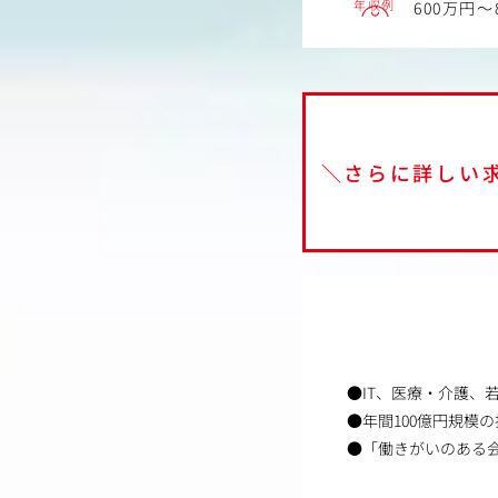
年収例
600万円～
＼さらに詳しい
●IT、医療・介護、
●年間100億円規模
●「働きがいのある