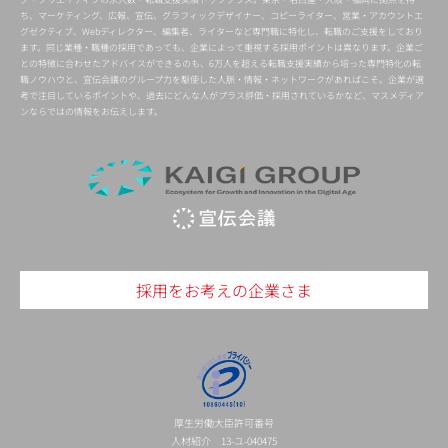
ち、マーケティング、広報、宣伝、グラフィックデザイナー、コピーライター、営業・アカウントエ
グゼクティブ、Webディレクター、編集者、ライターなど専門職に特化し、転職のご支援をしており
ます。同じ業種・職種の採用であっても、企業によって重視する採用ポイントは異なります。企業ご
との特徴に合わせたアドバイスができるのも、6万人を超える転職支援実績から培った専門特化の転
職ノウハウと、宣伝会議のグループ力を駆使した人脈・情報・ネットワークがあればこそ。企業が選
考で注目しているポイントや、過去にどんな人がプラス評価・採用されているかなど、マスメディア
ンならではの情報をお伝えします。
採用をお考えの企業さま
厚生労働大臣許可番号
人材紹介 13-ユ-040475