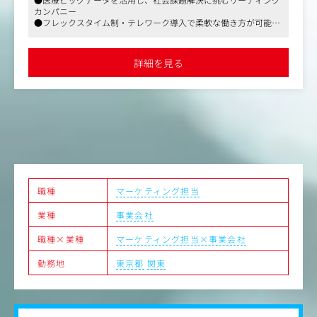
画設計・モデレーター
カンパニー
・リサーチ結果に基づくインサイト抽出および報告書作成
●フレックスタイム制・テレワーク導入で柔軟な働き方が可能
・医療ビッグデータ（レセプトデータ等）を活用した定性
●製薬・医療機器業界向けマーケティング支援で専門性を発揮
調査のプランニング
・プロジェクトマネジメント
詳細を見る
職種
マーケティング担当
業種
事業会社
職種×業種
マーケティング担当×事業会社
勤務地
東京都
関東