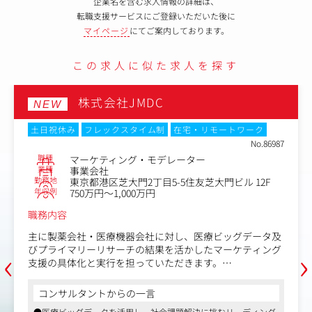
企業名を含む求人情報の詳細は、
転職支援サービスにご登録いただいた後に
マイページ
にてご案内しております。
この求人に似た求人を探す
株式会社JMDC
NEW
土日祝休み
フレックスタイム制
在宅・リモートワーク
No.86987
職種
マーケティング・モデレーター
業種
事業会社
勤務地
東京都港区芝大門2丁目5-5住友芝大門ビル 12F
年収例
750万円～1,000万円
職務内容
主に製薬会社・医療機器会社に対し、医療ビッグデータ及
‹
›
びプライマリーリサーチの結果を活かしたマーケティング
支援の具体化と実行を担っていただきます。
【具体的な業務内容】
コンサルタントからの一言
・医師・患者を対象とした定性調査（インタビュー）の企
●医療ビッグデータを活用し、社会課題解決に挑むリーディング