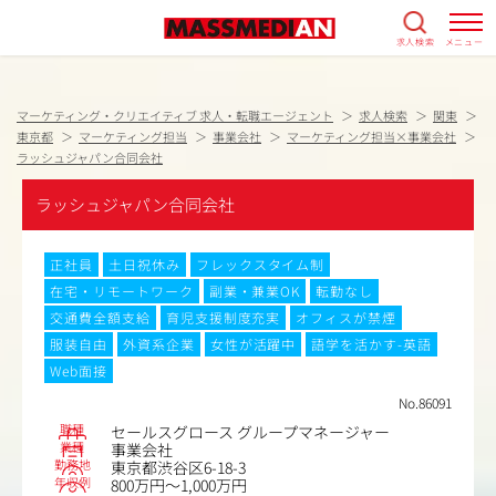
求人検索
メニュー
マーケティング・クリエイティブ 求人・転職エージェント
求人検索
関東
東京都
マーケティング担当
事業会社
マーケティング担当×事業会社
ラッシュジャパン合同会社
ラッシュジャパン合同会社
正社員
土日祝休み
フレックスタイム制
在宅・リモートワーク
副業・兼業OK
転勤なし
交通費全額支給
育児支援制度充実
オフィスが禁煙
服装自由
外資系企業
女性が活躍中
語学を活かす-英語
Web面接
No.86091
職種
セールスグロース グループマネージャー
業種
事業会社
勤務地
東京都渋谷区6-18-3
年収例
800万円～1,000万円