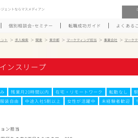
ージェントならマスメディアン
個別相談会･セミナー
転職成功ガイド
よくある
ェント
求人検索
関東
東京都
マーケティング担当
事業会社
マーケテ
転職活動を始めるにあたり
メーカー・事業会社への転職
インスリープ
履歴書のつくり方
大手広告会社への転職
職務経歴書のつくり方
エグゼクティブ転職
み
残業月20時間以内
在宅・リモートワーク
転勤なし
ポートフォリオのつくり方
しゅふクリ･ママクリ転職
服装自由
中途入社5割以上
女性が活躍中
未経験者歓迎
面接対策
年収アップ転職
未経験から広告業界への転職
Uターン･Iターン転職
ション担当