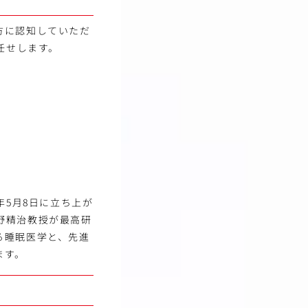
方に認知していただ
任せします。
年5月8日に立ち上が
野精治教授が最高研
る睡眠医学と、先進
ます。