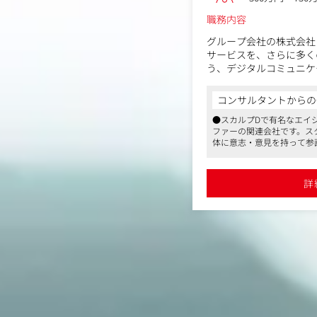
職務内容
グループ会社の株式会社
サービスを、さらに多く
う、デジタルコミュニケ
策を実行いただきます。
コンサルタントからの
具体的には、下記のWe
●スカルプDで有名なエイ
ます。
ファーの関連会社です。ス
自社保有のオフィシャル
体に意志・意見を持って参
ただきます。
●睡眠医学と先進テクノロ
開する成長企業。社会課題
・Web集客プランニン
が魅力です
詳
●在宅勤務や定時退社可能
・Web分析 など
く、ライフスタイルに合わ
■株式会社ブレインスリ
アンファー株式会社の社
眠負債を解消すべく、20
た。「スタンフォード式
ンフォード大学の西野精
おり、「脳と睡眠を科学
と、脳まで眠る睡眠医学
可能性を目覚めさせる睡