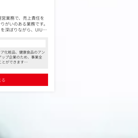
運営業務で、売上責任を
やりがいのある業務です。
を深ぼりながら、UIUX
・季節に合わせたコンテン
をおこないます。
ケア化粧品、健康食品のアン
アップ企業のため、事業全
を狙ったUIUX改善提案
ことができます
融合し、睡眠関連事業を展
ンペーン企画の立案から実
「睡眠負債」に挑む使命感
見る
を導入。育休復帰率も高
た特集ページなどのページ
軟な働き方が可能です
ンペーン設定)
ンスリープ」について
ンチャーとして、日本の睡
5月8日に立ち上がりまし
眠」の著者であるスタンフ
最高研究顧問を務めてお