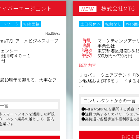
り、「脳と睡眠を科学する」
サイバーエージェント
株式会社MTG
脳まで眠る睡眠医学と、先進
NEW
性を目覚めさせる睡眠関連事
ます。
ートワーク
Web面接
土日祝休み
転勤なし
Web
No.86975
職種
emaTV】アニメビジネスオープ
マーケティングアナ
業種
事業会社
勤務地
ジェンシー
東京都港区港南1-8-1
年収例
宇田川町４０－１
600万円～730万円
万円
職務内容
リカバリーウェアブランド『R
で開局10周年を迎える、大事なフ
ン戦略およびPRをリードする
『ReD』は2025年7月のブ
とサイバーエージェントの共同
8か月で累計150万枚 を突破。
コンサルタントからの一言
設立され、「新しい未来のテレ
市場No.1ブランド を目指し
一言
ルのコンテンツを視聴者に提供
●ReFaやSIXPADを展開する美
す。
やスマートフォンを活用した新規
●注目の集まるリカバリーウェア
スポーツ、アニメ、バラエティ
ターネット業界の雄として、国内
●高待遇で各種手当や福利厚生も
24時間365日「無料」で楽し
配属組織では、市場や顧客を
企業です
Aならではのオリジナルコンテ
値を生活者へ届けることで、
は月／数百万～数千万円規模の案
を通して多くの方にご利用いた
ミッションとしております。
らWebマーケティングの知見を獲
詳細を
遂げてきました。