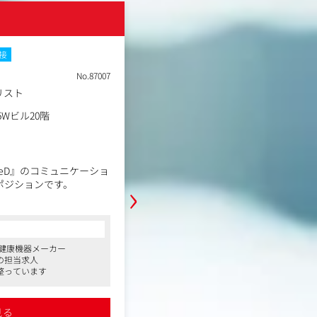
というスローガンのもと、
株式会社サイバー
のテクノロジーで人の可能
NEW
業を多角的に展開しており
面接
土日祝休み
在宅・リモートワーク
No.87007
職種
リスト
海外マーケティング【アニ
業種
デジタルエージェンシー
勤務地
5Wビル20階
東京都渋谷区宇田川町４０
年収例
504万円～800万円
職務内容
eD』のコミュニケーショ
【会社概要】
›
ポジションです。
当社サイバーエージェントは、アニ
ABEMAに代表されるメディア事業
ランドローンチ以降、わずか
等を多角的に行うデジタルに強みを
テインメント企業です。
コンサルタントからの一言
、事業を拡大しておりま
直近ではアニメや縦読み漫画や実写ド
容・健康機器メーカー
●インターネットテレビ局やスマートフ
台といった分野にも事業領域を広げ
の担当求人
事業を次々に開発し、インターネット業
狂を届けるコンテンツ作りに力を入
整っています
を代表する企業に成長した企業です
深く理解し、ブランドの価
●入社後、ご経験によっては月／数百万
事業成長を牽引することを
アニメコンテンツの海外市場拡大を
件にアサインされ、早くからWebマーケ
海外マーケティング担当として、プ
得できます
見る
詳細を見る
●週2日リモート可能、女性活躍促進制度