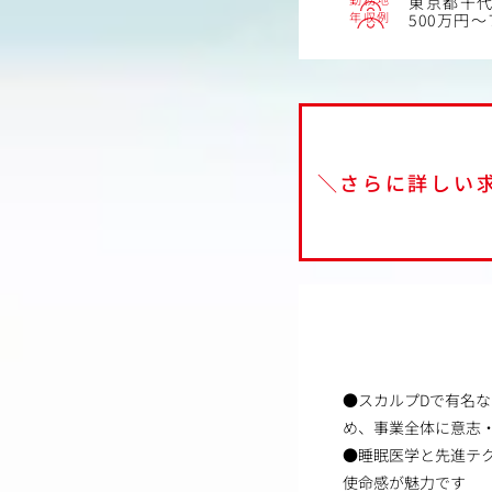
東京都千代
年収例
500万円～
＼さらに詳しい
●スカルプDで有名
め、事業全体に意志
●睡眠医学と先進テ
使命感が魅力です