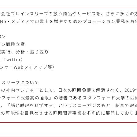
式会社ブレインスリープの扱う商品やサービスを、さらに多くの
SNS・メディアでの露出を増やすためのプロモーション業務をお
容＞
ョン戦略立案
策実行、分析・振り返り
、Twitter）
ラジオ・Webタイアップ等）
ンスリープについて
の社内ベンチャーとして、日本の睡眠負債を解消すべく、2019
ンフォード式最高の睡眠」の著者であるスタンフォード大学の西
り、「脳と睡眠を科学する」というスローガンのもと、脳まで眠
人の可能性を目覚めさせる睡眠関連事業を多角的に展開しており