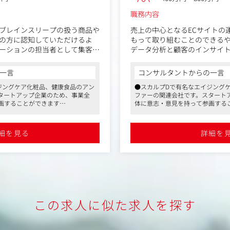
職務内容
ブレインスリープの扱う商品や
売上の中心となるECサイトの
の方に認知していただけるよ
もって取り組むことのできる
ーションの担当者として集客施
データ分析と顧客のインサイト
改善施策やキャンペーン立案
ツの制作ディレクションなど
一言
コンサルタントからの一言
bマーケティング業務をお任せし
ジングケア化粧品、健康食品のアン
●スカルプDで有名なエイジング
＜具体的な業務内容＞
タートアップ企業のため、事業全
ファーの関連会社です。スタート
サイトへの集客担当を担ってい
・CVR改善・離脱率の改善など
画することができます
体に意志・意見を持って参画する
から実装
ジーを融合し、睡眠関連事業を展
●睡眠医学と先進テクノロジーを
・売上獲得を目的としたキャ
である「睡眠負債」に挑む使命感
開する成長企業。社会課題である
グと実行
装
が魅力です
細を見る
詳細を
な制度を導入。育休復帰率も高
●在宅勤務や定時退社可能な制度
・季節ごとのニーズにあわせ
せた柔軟な働き方が可能です
く、ライフスタイルに合わせた柔
ディレクション
ープについて
・サイト運営(商品登録・キャ
内ベンチャーとして、日本の睡
19年5月8日に立ち上がりまし
■配属先の「株式会社ブレイ
最高の睡眠」の著者であるスタ
アンファー株式会社の社内ベ
治教授が最高研究顧問を務めて
眠負債を解消すべく、2019年
この求人に似た求人を探す
する」というスローガンのも
た。
と、先進のテクノロジーで人の
「スタンフォード式最高の睡
眠関連事業を多角的に展開して
ォード大学の西野精治教授が