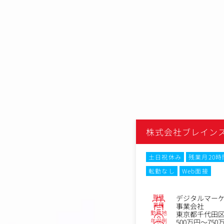
株式会社ブレイン
土日祝休み
残業月20
転勤なし
Web面接
職種
デジタルマー
業種
事業会社
勤務地
東京都千代田区丸
年収例
500万円～750