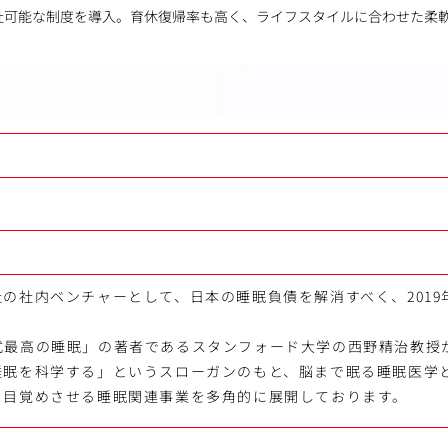
社可能な制度を導入。育休復帰率も高く、ライフスタイルに合わせた柔
の社内ベンチャーとして、日本の睡眠負債を解消すべく、2019
式最高の睡眠」の著者であるスタンフォード大学の西野精治教授
睡眠を科学する」というスローガンのもと、脳まで眠る睡眠医学
を目覚めさせる睡眠関連事業を多角的に展開しております。