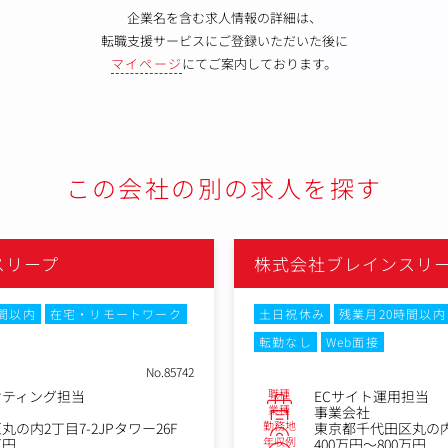
企業名を含む求人情報の詳細は、
転職支援サービスにご登録いただいた後に
マイページ
にてご案内しております。
この会社の別の求人を探す
スリープ
株式会社ブレインスリ
時間以内
在宅・リモートワーク
土日祝休み
残業月20時間以内
転勤なし
Web面接
No.85742
職種
ケティング担当
ECサイト運用担当
業種
事業会社
勤務地
の内2丁目7-2JPタワー26F
東京都千代田区丸の内2
年収例
万円
400万円～800万円