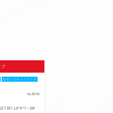
ープ
在宅・リモートワーク
No.85743
丁目7-2JPタワー26F