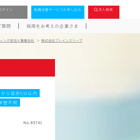
ログイン
転職支援サービスお申し込み
求人検索
ご質問
採用をお考えの企業さま
ィング担当×事業会社
株式会社ブレインスリープ
駅から徒歩5分以内
学歴不問
No.85741