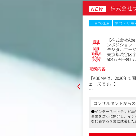
おります。
社souco
株式会社
NEW
・リモートワーク
転勤なし
土日祝休み
在宅・リモ
No.86942
ィング
【株式会社Ab
職種
ンポジション
業種
区港南1丁目9-36アレア品川ビル13階
デジタルエー
勤務地
～800万円
東京都渋谷区
年収例
504万円～800
職務内容
注・契約に至るフロント体験（ユーザ
‹
【ABEMAは、2026年
）を一気通貫で改善し、「soucoシ
ェーズです。】
成長の加速化」および「LTV（顧客生
」を推進する実装責任者です。
ABEMAは、テレビ朝日
」や「LP修正」といった部分最適な
からの一言
出資によって2016年に
、事業KPIから逆算して施策を打ち出
コンサルタントからの
ビ」として幅広いジャン
ービスを手掛けるスタートアップ
や開発チームを巻き込んで自ら施策を
報データベースを保有しています
●インターネットテレビ局
しています。ニュース、
られる高い推進力が求められます。
ク・フレックス勤務可能です
事業を次々に開発し、イン
など、幅広いジャンルをを
を代表する企業に成長した
めるだけでなく、ABEM
容〉
●入社後、ご経験によって
ンツやスポーツの生配信
最適化
件にアサインされ、早くか
詳細を見る
だけるメディアへ成長を
得できます