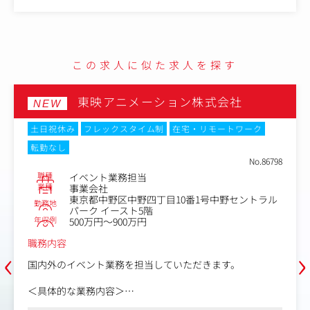
クライフバランスを重視した働き方が実現できます
ど
・企画立案
→原作の選定や獲得、オリジナル企画を考えてもらいま
す。
ご経験に応じてお任せする業務になります。
この求人に似た求人を探す
・キャスティング業務
→演者のスケジュール押さえや、オーディションの実施な
ど
東映アニメーション株式会社
NEW
・撮影に関わる業務
→カメラマンや衣装の手配、ビジュアル撮影立ち合い、ク
土日祝休み
フレックスタイム制
在宅・リモートワーク
オリティーチェックなど
転勤なし
・物販の管理
No.86798
→会場で販売するグッズのクオリティーチェック、精算対
職種
イベント業務担当
応など
業種
事業会社
東京都中野区中野四丁目10番1号中野セントラル
勤務地
パーク イースト5階
年収例
500万円～900万円
職務内容
‹
›
国内外のイベント業務を担当していただきます。
＜具体的な業務内容＞
・イベントの企画立ち上げから制作、運営、収支管理