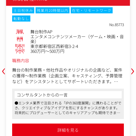
土日祝休み
残業月20時間以内
在宅・リモートワーク
転勤なし
No.85773
職種
舞台制作AP
エンタメコンテンツメーカー（ゲーム・映画・音
業種
楽）
勤務地
東京都新宿区西新宿3-2-4
年収例
360万円～500万円
職務内容
‹
›
舞台の制作業務・他社作品やオリジナルの企画など、案件
の獲得～制作業務（企画立案、キャスティング、予算管理
など）をアシスタントとしてサポートいただきます。
将来的にはプロデューサーとしてご活躍いただくことを期
待しております。
コンサルタントからの一言
●エンタメ業界で注目される「IPの360度展開」に携わることがで
【具体的な業務内容】
き、クリエイティブなアイデアを形にするチャンスがあります。
・稽古場の運営業務
将来的にプロデューサーとしてのキャリアアップも期待できます
→会場の開場・閉め対応、準備片付け、ケータリングの手
●舞台制作やプロジェクト管理の経験がある方にとって、これま
配など
でのスキルを存分に発揮しながら、さらに幅広い業務に挑戦でき
・上演初日から千秋楽までの現場サポート
る環境です
詳細を見る
●テレワークやフレックスタイム制、副業の相談も可能で、ワー
→出演者のサポートや物販窓口、チケットもぎりの対応な