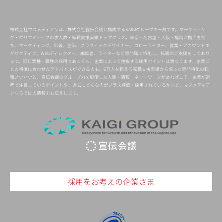
株式会社マスメディアンは、株式会社宣伝会議と構成するKAIGIグループの一員です。マーケティン
グ・クリエイティブの求人数・転職支援実績トップクラス。東京・名古屋・大阪・福岡に拠点を持
ち、マーケティング、広報、宣伝、グラフィックデザイナー、コピーライター、営業・アカウントエ
グゼクティブ、Webディレクター、編集者、ライターなど専門職に特化し、転職のご支援をしており
ます。同じ業種・職種の採用であっても、企業によって重視する採用ポイントは異なります。企業ご
との特徴に合わせたアドバイスができるのも、6万人を超える転職支援実績から培った専門特化の転
職ノウハウと、宣伝会議のグループ力を駆使した人脈・情報・ネットワークがあればこそ。企業が選
考で注目しているポイントや、過去にどんな人がプラス評価・採用されているかなど、マスメディア
ンならではの情報をお伝えします。
採用をお考えの企業さま