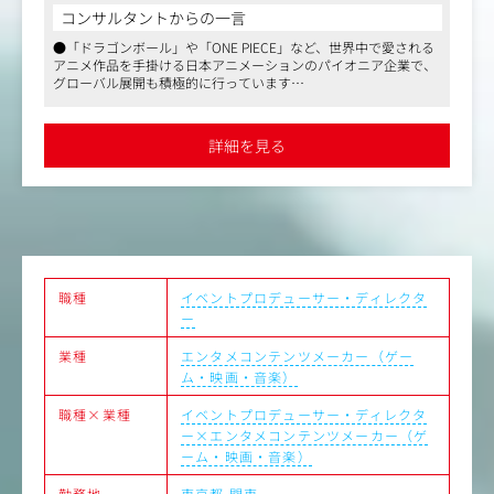
・作品・キャラクターがもつ世界観を最大化するためのプ
コンサルタントからの一言
ランニング、クオリティ管理
●「ドラゴンボール」や「ONE PIECE」など、世界中で愛される
・原作元との連携における窓口業務
アニメ作品を手掛ける日本アニメーションのパイオニア企業で、
・キャラクターの活用方法のプランニングやデザインのク
グローバル展開も積極的に行っています
オリティ管理
●国内外のイベント企画・運営を担当し、キャラクターの魅力を
・海外子会社との連携
最大化するプランニングや海外子会社との連携など、クリエイテ
ィブかつ国際的な業務に携われます
詳細を見る
●フレックスタイム制や月8～12回の在宅勤務が可能で、柔軟な
働き方を実現。年間休日129日とワークライフバランスも充実し
ています
職種
イベントプロデューサー・ディレクタ
ー
業種
エンタメコンテンツメーカー（ゲー
ム・映画・音楽）
職種×業種
イベントプロデューサー・ディレクタ
ー×エンタメコンテンツメーカー（ゲ
ーム・映画・音楽）
勤務地
東京都
関東