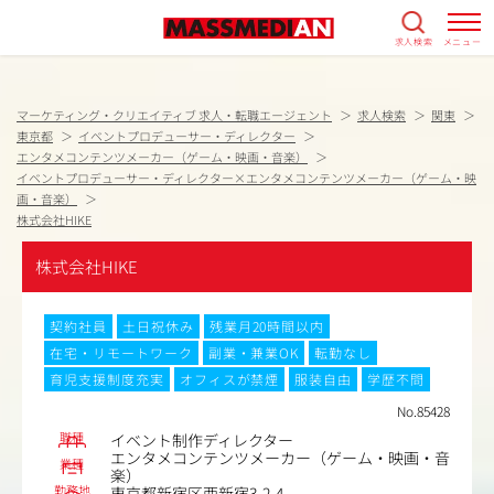
求人検索
メニュー
マーケティング・クリエイティブ 求人・転職エージェント
求人検索
関東
東京都
イベントプロデューサー・ディレクター
エンタメコンテンツメーカー（ゲーム・映画・音楽）
イベントプロデューサー・ディレクター×エンタメコンテンツメーカー（ゲーム・映
画・音楽）
株式会社HIKE
株式会社HIKE
契約社員
土日祝休み
残業月20時間以内
在宅・リモートワーク
副業・兼業OK
転勤なし
育児支援制度充実
オフィスが禁煙
服装自由
学歴不問
No.85428
職種
イベント制作ディレクター
エンタメコンテンツメーカー（ゲーム・映画・音
業種
楽）
勤務地
東京都新宿区西新宿3-2-4