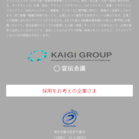
グ・クリエイティブの求人数・転職支援実績トップクラス。東京・名古屋・大阪・福岡に拠点を持
ち、マーケティング、広報、宣伝、グラフィックデザイナー、コピーライター、営業・アカウントエ
グゼクティブ、Webディレクター、編集者、ライターなど専門職に特化し、転職のご支援をしており
ます。同じ業種・職種の採用であっても、企業によって重視する採用ポイントは異なります。企業ご
との特徴に合わせたアドバイスができるのも、6万人を超える転職支援実績から培った専門特化の転
職ノウハウと、宣伝会議のグループ力を駆使した人脈・情報・ネットワークがあればこそ。企業が選
考で注目しているポイントや、過去にどんな人がプラス評価・採用されているかなど、マスメディア
ンならではの情報をお伝えします。
採用をお考えの企業さま
厚生労働大臣許可番号
人材紹介 13-ユ-040475