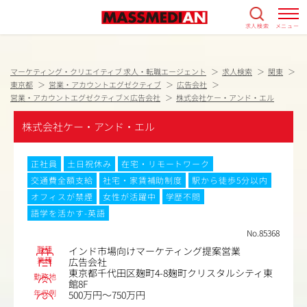
求人検索
メニュー
マーケティング・クリエイティブ 求人・転職エージェント
求人検索
関東
東京都
営業・アカウントエグゼクティブ
広告会社
営業・アカウントエグゼクティブ×広告会社
株式会社ケー・アンド・エル
株式会社ケー・アンド・エル
正社員
土日祝休み
在宅・リモートワーク
交通費全額支給
社宅・家賃補助制度
駅から徒歩5分以内
オフィスが禁煙
女性が活躍中
学歴不問
語学を活かす-英語
No.85368
職種
インド市場向けマーケティング提案営業
業種
広告会社
東京都千代田区麹町4-8麹町クリスタルシティ東
勤務地
館8F
年収例
500万円～750万円