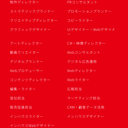
制作ディレクター
PRコンサルタント
ストラテジックプランナー
プロモーションプランナー
クリエイティブディレクター
コピーライター
グラフィックデザイナー
UIデザイナー・Webデザイナ
ー
アートディレクター
CM・映像ディレクター
動画クリエイター
Webコンサルタント
デジタルプランナー
デジタル広告運用
Webプロデューサー
Webディレクター
コンテンツディレクター
Webライター
編集・ライター
広報担当
宣伝担当
マーケティング担当
販売促進担当
CRM・顧客データ活用
インハウスライター
インハウスデザイナー
インハウスWebデザイナー