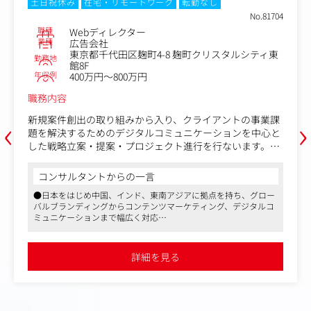
土日祝休み
在宅・リモートワーク
転勤なし
No.81704
職種
Webディレクター
業種
広告会社
東京都千代田区麹町4-8 麹町クリスタルシティ東
勤務地
館8F
年収例
400万円～800万円
職務内容
‹
›
新規案件創出の取り組みから入り、クライアントの事業課
題を解決するためのデジタルコミュニケーションを中心と
した戦略立案・提案・プロジェクト進行を行ないます。
Webサイト制作における制作ディレクション業務がメイン
コンサルタントからの一言
となりますが、具体的には下記のような業務を担当いただ
●日本をはじめ中国、インド、東南アジアに拠点を持ち、グロー
く想定です。
バルブランディングからコンテンツマーケティング、デジタルコ
ミュニケーションまで幅広く対応
●要件収集(ヒアリング)
●ブランディング、広告プロモーション、クリエイティブ、メデ
●現状分析・調査
ィア、PR、Web制作などソリューション・アウトプットも多岐に
●企画立案(要件定義・提案書作成)
わたります
詳細を見る
●リモートワーク制度や、子育て中の社員が時短勤務を選べる制
●情報設計(ワイヤーフレームの設計を含む)
度など、ご本人の希望やライフスタイルを尊重する制度づくりも
●見積もり作成
なされています
●リソースのアサイン(外部パートナー連携含む)
●制作の進行管理、クオリティの監修、コスト管理