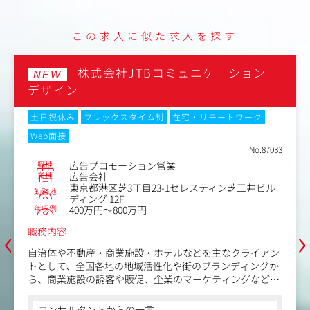
なお、Webを中心としたデジタル領域だけでなくオフライ
ンでの施策も含むさまざまな経験ができるポジションで
この求人に似た求人を探す
す。
株式会社JTBコミュニケーション
【魅力ポイント】
NEW
●広告企画制作大手KANAMEL(旧AOI TYOHoldings)のグル
デザイン
ープ企業で、グローバルなコミュニケーション戦略を得意
とする広告会社です。
土日祝休み
フレックスタイム制
在宅・リモートワーク
●CM連動のWebサイトの仕事も多く手掛けますので、露
Web面接
出度の高いサイトに携わっていただけます。
No.87033
●メガバンク、運輸会社などの大規模コーポレートサイト
構築、食品・飲料メーカー、自動車メーカーなどのキャン
職種
広告プロモーション営業
業種
広告会社
ペーンサイト、映像と連動したインタラクティブコンテン
東京都港区芝3丁目23-1セレスティン芝三井ビル
ツなど、手掛ける業種と案件の種類は多岐に渡ります。
勤務地
ディング 12F
●これまでの経験を活かしながらさまざまな業種・規模の
年収例
400万円～800万円
案件に携わることで、ご自身のスキルの幅を広げられる環
‹
›
境があります。
職務内容
●リモートワークでもコミュニケーションロスが起きない
自治体や不動産・商業施設・ホテルなどを主なクライアン
よう、チームごとでオンラインミーティングを毎日実施し
トとして、全国各地の地域活性化や街のブランディングか
たり、必要に応じて出社しコミュニケーションをとってい
ら、商業施設の誘客や販促、企業のマーケティングなどに
ます。
携わっていただきます。
コンサルタントからの一言