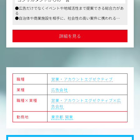
営業兼プロデューサーとして、クライアントが抱えている
●広告だけでなくイベントや地域活性まで提案できる総合力があ
あらゆる課題に対して、広告・プロモーションを中心とし
る
た総合的な企画提案やプロジェクト推進を担っていただき
●自治体や商業施設を相手に、社会性の高い案件に携われる
ます。
●企画立案から実施、効果検証まで一気通貫で関われる
●フルフレックスとリモートの制度あり
主な仕事内容：
詳細を見る
・広告プロモーションの企画・実施
・マーケティングリサーチを含む戦略立案・プランニング
・デジタルプロモーションやイベントの企画・実施
・外部協力会社のアサイン・協業促進
・各種コンテンツの企画制作・進行管理
・効果検証および改善提案
職種
営業・アカウントエグゼクティブ
【ポジションの魅力】
・観光に強みを持つJTBグループの総合広告代理店機能
業種
広告会社
・国内地域と関連する案件が多く、観光誘客プロモーショ
ンや地域活性事業に携わることができる
職種×業種
営業・アカウントエグゼクティブ×広
・自社のリソースとして、イベント・HRコンサルティング
告会社
など、広告プロモーションに捉われない解決手法を有して
いる
勤務地
東京都
関東
・担当クライアントだけに限らない、新規案件へのチャレ
ンジ機会多数
・フレキシブルな働き方（コアタイム無しのフレックス勤