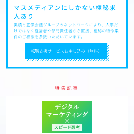
務、リモートワーク可）
マスメディアンにしかない
極秘求
【キャリアプラン】
人あり
広告事業のプロフェッショナルを目指すという一つのスペ
シャリストキャリアや、
実績と宣伝会議グループのネットワークにより、人事だ
イベント事業領域やHR領域の営業など、将来的に幅広いキ
けではなく経営者や部門責任者から直接、極秘の特命案
ャリアパスが可能
件のご相談を多数いただいています。
（異動・出向によるキャリア形成、グループ内外において
の人事交流などもあり）
転職支援サービスお申し込み（無料）
特集記事