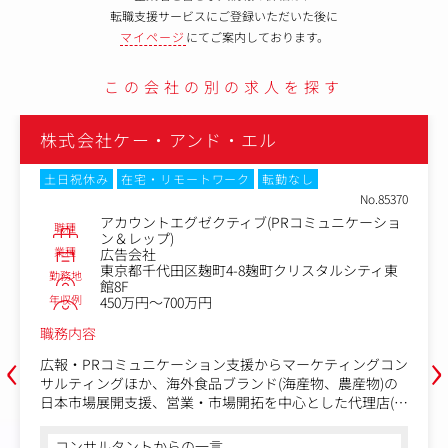
転職支援サービスにご登録いただいた後に
マイページ
にてご案内しております。
この会社の別の求人を探す
株式会社ケー・アンド・エル
土日祝休み
在宅・リモートワーク
転勤なし
No.85370
アカウントエグゼクティブ(PRコミュニケーショ
職種
ン＆レップ)
業種
広告会社
東京都千代田区麹町4-8麹町クリスタルシティ東
勤務地
館8F
年収例
450万円～700万円
職務内容
‹
›
広報・PRコミュニケーション支援からマーケティングコン
サルティングほか、海外食品ブランド(海産物、農産物)の
日本市場展開支援、営業・市場開拓を中心とした代理店(レ
ップ)など幅広い業務をご担当いただきます。
コンサルタントからの一言