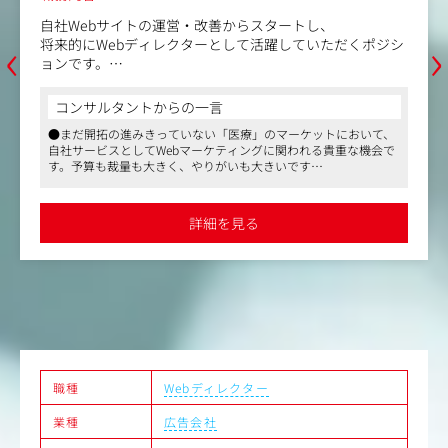
自社Webサイトの運営・改善からスタートし、
‹
›
将来的にWebディレクターとして活躍していただくポジシ
ョンです。
経験の有無よりも、自ら考え学ぶ意欲を重視し、若手を着
実に育成する採用枠です。
コンサルタントからの一言
入社後は、既存HPの制作・更新業務やコンテンツ企画か
●まだ開拓の進みきっていない「医療」のマーケットにおいて、
らお任せします。
自社サービスとしてWebマーケティングに関われる貴重な機会で
経験やスキルに応じた業務からスタートし、Web制作の実
す。予算も裁量も大きく、やりがいも大きいです
務を通じて着実にスキルを積み重ねながら、
●オフィスは最寄駅より徒歩1分。完全分煙されたキレイなオフ
将来的にはデータ分析やSEO・AIO（AI最適化）対策、AB
ィスです。福利厚生サービスを使い、同ビル内にあるスポーツジ
テストなどを取り入れたディレクション業務へと幅を広げ
ムで汗を流してから出社される方もいらっしゃいます。オフィス
詳細を見る
界隈はランチどころや飲み食いどころも豊富です
ていけます。
●変化の激しい美容業界においても設立20年を超えて会社も安定
しており、長期的に働ける環境です。同社の注力する分野など
【具体的には】
は、今後更にマーケットが拡大していくことが予想され、将来性
・Webサイトの新規制作・運用・管理
も高いです
・データ解析・効果検証：Google Analytics等のツールを
●出産・子育て両立支援も充実しており、最大3年間と標準より
も長い育児休暇や、復帰後の時短も推奨。育休取得社員の復帰率
用いた解析、年間数億円規模のWeb広告（リスティング・
も高く、ライフステージの変化に合わせて無理なく働ける環境が
DSP等）の効果検証
整っています
・施策の企画・提案：検証結果をもとにした、サイト最適
化のための次の施策立案
職種
Webディレクター
・UI・UXの改善：現場へのヒアリング（ユーザーの声や使
業種
広告会社
い勝手の回収）に基づいた、最適なサイト設計