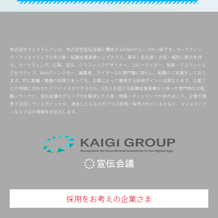
株式会社マスメディアンは、株式会社宣伝会議と構成するKAIGIグループの一員です。マーケティン
グ・クリエイティブの求人数・転職支援実績トップクラス。東京・名古屋・大阪・福岡に拠点を持
ち、マーケティング、広報、宣伝、グラフィックデザイナー、コピーライター、営業・アカウントエ
グゼクティブ、Webディレクター、編集者、ライターなど専門職に特化し、転職のご支援をしており
ます。同じ業種・職種の採用であっても、企業によって重視する採用ポイントは異なります。企業ご
との特徴に合わせたアドバイスができるのも、6万人を超える転職支援実績から培った専門特化の転
職ノウハウと、宣伝会議のグループ力を駆使した人脈・情報・ネットワークがあればこそ。企業が選
考で注目しているポイントや、過去にどんな人がプラス評価・採用されているかなど、マスメディア
ンならではの情報をお伝えします。
採用をお考えの企業さま