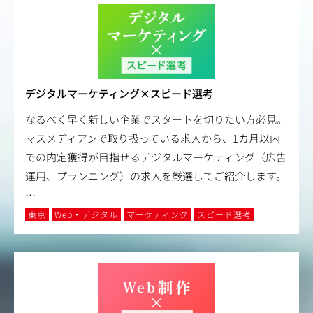
Step 3：プロのWebディレクターへ
分析データや「クリニックの現場の声」をもとに、
新たな企画やサイト改善を提案。医師や社内部署との調
整、
プロジェクト全体の管理など、本格的なディレクション業
務へと幅を広げます。
デジタルマーケティング×スピード選考
なるべく早く新しい企業でスタートを切りたい方必見。
マスメディアンで取り扱っている求人から、1カ月以内
での内定獲得が目指せるデジタルマーケティング（広告
運用、プランニング）の求人を厳選してご紹介します。
…
東京
Web・デジタル
マーケティング
スピード選考