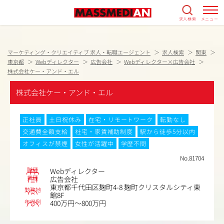
求人検索
メニュー
マーケティング・クリエイティブ 求人・転職エージェント
求人検索
関東
東京都
Webディレクター
広告会社
Webディレクター×広告会社
株式会社ケー・アンド・エル
株式会社ケー・アンド・エル
正社員
土日祝休み
在宅・リモートワーク
転勤なし
交通費全額支給
社宅・家賃補助制度
駅から徒歩5分以内
オフィスが禁煙
女性が活躍中
学歴不問
No.81704
職種
Webディレクター
業種
広告会社
東京都千代田区麹町4-8 麹町クリスタルシティ東
勤務地
館8F
年収例
400万円～800万円