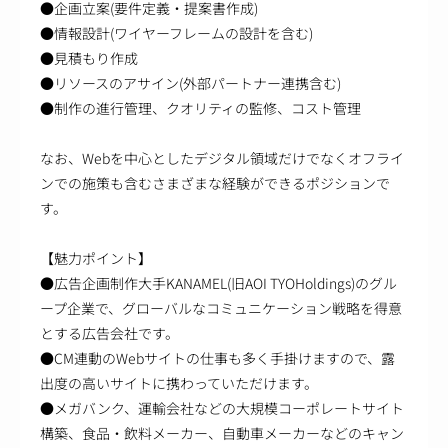
●企画立案(要件定義・提案書作成)
●情報設計(ワイヤーフレームの設計を含む)
●見積もり作成
●リソースのアサイン(外部パートナー連携含む)
●制作の進行管理、クオリティの監修、コスト管理
なお、Webを中心としたデジタル領域だけでなくオフライ
ンでの施策も含むさまざまな経験ができるポジションで
す。
【魅力ポイント】
●広告企画制作大手KANAMEL(旧AOI TYOHoldings)のグル
ープ企業で、グローバルなコミュニケーション戦略を得意
とする広告会社です。
●CM連動のWebサイトの仕事も多く手掛けますので、露
出度の高いサイトに携わっていただけます。
●メガバンク、運輸会社などの大規模コーポレートサイト
構築、食品・飲料メーカー、自動車メーカーなどのキャン