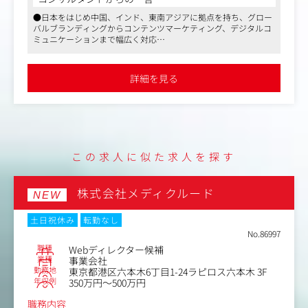
●広報コンサルティング業務(主にクライアントのPRコミ
●日本をはじめ中国、インド、東南アジアに拠点を持ち、グロー
ュニケーション支援業務)
バルブランディングからコンテンツマーケティング、デジタルコ
├広報・PRプランの立案・実行
ミュニケーションまで幅広く対応
├メディアリレーション業務
●ブランディング、広告プロモーション、クリエイティブ、メデ
└イベントやSNSプロモーションの企画立案・運営
ィア、PR、Web制作などソリューション・アウトプットも多岐に
わたります
詳細を見る
●英語でのコミュニケーションスキルをお持ちの方には存分に活
●海外食品ブランドのレップ業務
かしていただけるポジションで、海外案件に携わっていただく機
├国内企業(商社・卸・小売・量販店・レストラン・ホテル
会も大いにあります
など)への提案・交渉・関係構築
├海外クライアント（米国のマーケティング協会）との連
携、および年間予算の管理・運用
├日本国内での流通拡大に向けた営業活動および販売戦略
この求人に似た求人を探す
の立案
└イベントの企画・実施
※業務の大部分は日本国内での営業活動です
株式会社メディクルード
NEW
※直接の販売(物販)ではなく食材の採用を促す役割となり
ます
土日祝休み
転勤なし
No.86997
職種
Webディレクター候補
業種
事業会社
勤務地
東京都港区六本木6丁目1-24ラピロス六本木 3F
年収例
350万円～500万円
職務内容