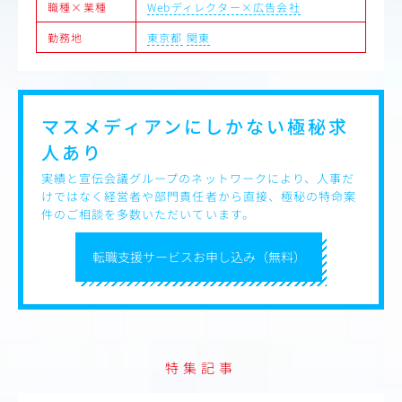
職種×業種
Webディレクター×広告会社
データ分析だけでなく、クリニックの「現場の声」を大切
にしながら、
勤務地
東京都
関東
集客に直結するサイト改善を行えるのがこの仕事の面白さ
です。
【入社後の流れ・教育体制】
いち早くWebディレクターとして一人立ちできるよう、先
マスメディアンにしかない
極秘求
輩が並走しながら実践教育（OJT）を行います。あなたの
人あり
スキルに合わせて、できるところからお任せしていきま
す。
実績と宣伝会議グループのネットワークにより、人事だ
けではなく経営者や部門責任者から直接、極秘の特命案
【ステップアップのイメージ】
件のご相談を多数いただいています。
Step 1：まずはWeb制作からスタート
ページ構成の企画、HTML・CSSコーディング、
デザイン、LP（ランディングページ）の設計など、
転職支援サービスお申し込み（無料）
クリエイティブの基礎を実践します。
Step 2：マーケティングの視点を養う
アクセス状況の確認・分析、SEO・AIO対策、オウンドメ
ディアの運用、
リスティング広告やアフィリエイトの活用、AIツールの実
特集記事
践活用などを通じて、
「集客に繋がるWebの動かし方」を学びます。