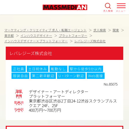
求人検索
メニュー
マーケティング・クリエイティブ 求人・転職エージェント
求人検索
関東
東京都
インハウスデザイナー
プラットフォーマー
インハウスデザイナー×プラットフォーマー
レバレジーズ株式会社
レバレジーズ株式会社
正社員
土日祝休み
転勤なし
駅から徒歩5分以内
服装自由
第二新卒歓迎
U・Iターン歓迎
Web面接
No.85075
職種
デザイナー・アートディレクター
業種
プラットフォーマー
東京都渋谷区渋谷2丁目24-12渋谷スクランブルス
勤務地
クエア 24F、25F
年収例
400万円～700万円