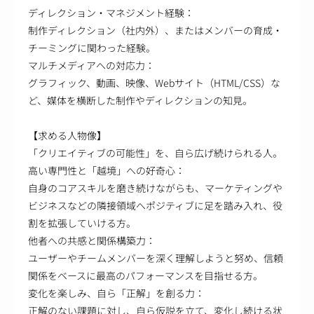
ディレクション・マネジメント経験：
制作ディレクション（社内外）、またはメンバーの育成・
チーミングに関わった経験。
マルチメディアへの対応力：
グラフィック、動画、映像、Webサイト（HTML/CSS）な
ど、媒体を横断した制作やディレクションの知見。
【求める人物像】
「クリエイティブの可能性」を、自ら広げ続けられる人。
高い専門性と「越境」への好奇心：
自身のコアスキルを磨き続けながらも、マーケティングや
ビジネスなどの隣接領域へポジティブに足を踏み入れ、役
割を拡張していける方。
他者への共感と関係構築力：
ユーザーやチームメンバーを深く理解しようと努め、信頼
関係をベースに最高のパフォーマンスを目指せる方。
変化を楽しみ、自ら「正解」を創る力：
正解のない課題に対し、自ら仮説を立て、変化し続ける状