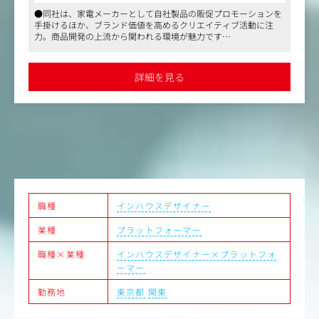
NS他）など、多岐にわたります。
●同社は、家電メーカーとして自社製品の販促プロモーションを
全国の家電量販店、インテリアや雑貨の専門店などで販売
手掛けるほか、ブランド価値を高めるクリエイティブ活動に注
されていますので、店頭ツールや什器の制作も発生しま
力。商品開発の上流から関われる環境が魅力です
す。
●同社のインハウスデザイナーとして、広告やパッケージ、Web
商品に付随するレシピ本などの制作も自社で行なってお
など多岐にわたる制作物を担当。自社スタジオでの撮影やレシピ
り、自前のハウススタジオや、オフィスのショールームに
ブック制作など、幅広いクリエイティブ業務に携われます
詳細を見る
●渋谷駅徒歩4分の好立地で、年間休日125日や副業可など、柔軟
はキッチンもありますので、スタイリストやカメラマンと
な働き方が可能です
協力し、レシピカットやプロダクトイメージカット、動画
などの撮影も行います。
また、美容家電事業を行うグループ会社のクリエイティ
ブ・販促制作を行っていただく場合もございます。
▼募集ポジションについて
①組織強化のためアートディレクター兼デザイナーを募集
しています。（1名）
社内のクリエイティブ体制を見ていただき、ディレクショ
職種
インハウスデザイナー
ン業務とデザインワークをお願いいたします。
業種
プラットフォーマー
②プロジェクトを一貫して見ていたけるデザイナーを募集
しております。（2名）
職種×業種
インハウスデザイナー×プラットフォ
什器やパッケージ、リーフレット、レシピブックなど、多
ーマー
岐にわたるデザインを担当していただきます。
勤務地
東京都
関東
＜同社の特徴・魅力＞
同社が元々制作会社としてスタートし、他の家電メーカー