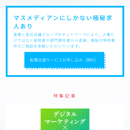
では難しい、ブランドを意識した内部制作体制によるクリ
エイティブで他社との差別化を図っております。最近で
は、テレビCMを打つなど、家電メーカーとしてのブラン
マスメディアンにしかない
極秘求
ドステージを上げる活動にも取り組んでおり、少数精鋭の
人あり
組織で商品開発の上流から関われる環境です。テレビや雑
誌でも多数取り上げられており、スタイリッシュで可愛ら
実績と宣伝会議グループのネットワークにより、人事だ
しいデザインの製品が特徴です。
けではなく経営者や部門責任者から直接、極秘の特命案
件のご相談を多数いただいています。
転職支援サービスお申し込み（無料）
特集記事