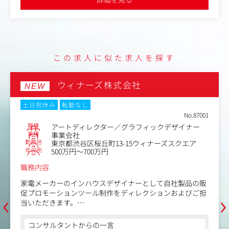
・予算策定および実績管理
・KPIモニタリングおよび施策立案の支援
・組織戦略の立案や目標設定および達成に向けたプロセス
マネジメント
・潜在／顕在顧客向けのコンテンツ企画・制作・配信
・ユーザー接点創出のためのツール導入・設計・運用
この求人に似た求人を探す
・営業部門と連携してのユーザー体験向上
・価値あるデータ蓄積・活用のためのデータ基盤設計
・サービスのコミュニケーション最適化による派遣スタッ
ウィナーズ株式会社
NEW
フの体験向上
土日祝休み
転勤なし
No.87001
職種
アートディレクター／グラフィックデザイナー
業種
事業会社
勤務地
東京都渋谷区桜丘町13-15ウィナーズスクエア
年収例
500万円～700万円
職務内容
家電メーカーのインハウスデザイナーとして自社製品の販
‹
›
促プロモーションツール制作をディレクションおよびご担
当いただきます。
制作物は自社商品に関わるツール全般になりますが、広
告・カタログ・パッケージ・リーフレット・Web（HP、S
コンサルタントからの一言