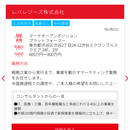
レバレジーズ株式会社
土日祝休み
転勤なし
Web面接
No.86111
職種
マーケオープンポジション
業種
プラットフォーマー
東京都渋谷区渋谷2丁目24-12渋谷スクランブルス
勤務地
クエア 24F、25F
年収例
600万円～800万円
職務内容
‹
›
戦略立案から実行まで、事業を動かすマーケティング業務
をお任せします。
※面接過程での適性や、ご本人様の希望をお伺いした上で
ポジションを調整いたします。（広告運用、CRM、SEO、
ディレクター職、AIコンサル、データ系職種など）
コンサルタントからの一言
●IT、医療・介護、若年層転職など多岐にわたる40以上の事業を
・リスティング広告やディスプレイ広告などの運用型広告
展開
での獲得数増加
●年間100億円規模の投資で新規事業を積極的に立ち上げ、様々な
・配信する広告クリエイティブの企画・制作ディレクショ
業界経験が可能
ン
●「働きがいのある会社」ランキングで8年連続受賞
・新規広告媒体の開拓
詳細を見る