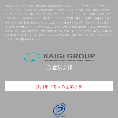
株式会社マスメディアンは、株式会社宣伝会議と構成するKAIGIグループの一員です。マーケティン
グ・クリエイティブの求人数・転職支援実績トップクラス。東京・名古屋・大阪・福岡に拠点を持
ち、マーケティング、広報、宣伝、グラフィックデザイナー、コピーライター、営業・アカウントエ
グゼクティブ、Webディレクター、編集者、ライターなど専門職に特化し、転職のご支援をしており
ます。同じ業種・職種の採用であっても、企業によって重視する採用ポイントは異なります。企業ご
との特徴に合わせたアドバイスができるのも、6万人を超える転職支援実績から培った専門特化の転
職ノウハウと、宣伝会議のグループ力を駆使した人脈・情報・ネットワークがあればこそ。企業が選
考で注目しているポイントや、過去にどんな人がプラス評価・採用されているかなど、マスメディア
ンならではの情報をお伝えします。
採用をお考えの企業さま