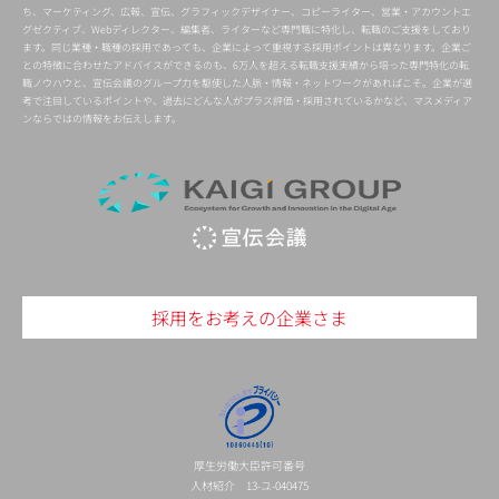
ち、マーケティング、広報、宣伝、グラフィックデザイナー、コピーライター、営業・アカウントエ
グゼクティブ、Webディレクター、編集者、ライターなど専門職に特化し、転職のご支援をしており
ます。同じ業種・職種の採用であっても、企業によって重視する採用ポイントは異なります。企業ご
との特徴に合わせたアドバイスができるのも、6万人を超える転職支援実績から培った専門特化の転
職ノウハウと、宣伝会議のグループ力を駆使した人脈・情報・ネットワークがあればこそ。企業が選
考で注目しているポイントや、過去にどんな人がプラス評価・採用されているかなど、マスメディア
ンならではの情報をお伝えします。
採用をお考えの企業さま
厚生労働大臣許可番号
人材紹介 13-ユ-040475