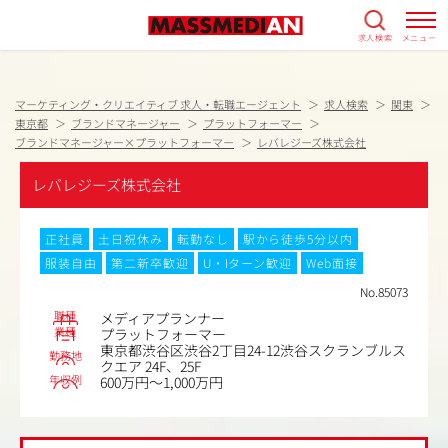
求人検索
メニュー
マーケティング・クリエイティブ 求人・転職エージェント
求人検索
関東
東京都
ブランドマネージャー
プラットフォーマー
ブランドマネージャー×プラットフォーマー
レバレジーズ株式会社
レバレジーズ株式会社
正社員
土日祝休み
転勤なし
駅から徒歩5分以内
服装自由
第二新卒歓迎
U・Iターン歓迎
Web面接
No.85073
職種
メディアプランナー
業種
プラットフォーマー
東京都渋谷区渋谷2丁目24-12渋谷スクランブルス
勤務地
クエア 24F、25F
年収例
600万円～1,000万円