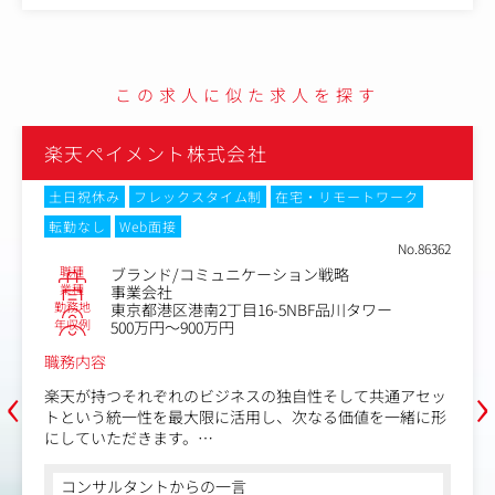
よび施策立案の支援
-クリエイティブブリーフ
標設定および達成に向けたプロセス
ェック
・広告代理店・外部パート
のコンテンツ企画・制作・配信
トラテジー・メディア・ク
ためのツール導入・設計・運用
・ブランドリサーチ・市場
この求人に似た求人を探す
のユーザー体験向上
・ブランドマネジメント体
・活用のためのデータ基盤設計
ブランドプロデューサーは
ケーション最適化による派遣スタッ
の意思決定者として、代表
楽天ペイメント株式会社
がら、社内外の関係者を束
ミットする役割です。
土日祝休み
フレックスタイム制
在宅・リモートワーク
転勤なし
Web面接
No.86362
職種
ブランド/コミュニケーション戦略
業種
事業会社
勤務地
東京都港区港南2丁目16-5NBF品川タワー
年収例
500万円～900万円
職務内容
‹
›
楽天が持つそれぞれのビジネスの独自性そして共通アセッ
トという統一性を最大限に活用し、次なる価値を一緒に形
にしていただきます。
【具体的な仕事内容】
コンサルタントからの一言