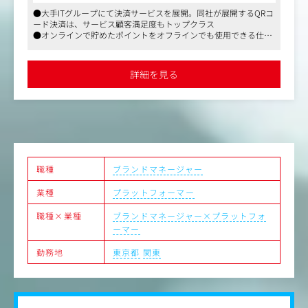
・ブランド/コミュニケーション戦略に沿った具体施策の
●大手ITグループにて決済サービスを展開。同社が展開するQRコ
企画立案～コミュニケーションコンセプト設計～コンテン
ード決済は、サービス顧客満足度もトップクラス
ツ制作までの一連の流れをリードしていただきます。
●オンラインで貯めたポイントをオフラインでも使用できる仕組
・リサーチ業務
みを整備したことで、業界内でも確固たる地位を築いています
・設計した戦略、企画の実装（プロジェクトマネジメン
●楽天グループならではの福利厚生、働きやすさが確立された環
ト）
境です
詳細を見る
職種
ブランドマネージャー
業種
プラットフォーマー
職種×業種
ブランドマネージャー×プラットフォ
ーマー
勤務地
東京都
関東