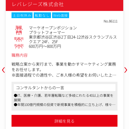
会社
レバレジーズ株式会
Web面接
土日祝休み
転勤なし
We
No.86111
職種
ンポジション
ブランドプロデ
業種
ーマー
プラットフォー
谷2丁目24-12渋谷スクランブルス
東京都渋谷区渋谷2
勤務地
5F
クエア 24F、25F
年収例
0万円
620万円～1,500
職務内容
‹
›
、事業を動かすマーケティング業務
レバレジーズグループが運
ロデュース業務全般をお任
、ご本人様の希望をお伺いした上で
ブランドマネジメントグル
ます。（広告運用、CRM、SEO、
な役割を担い、ストラテジ
ンサル、データ系職種など）
リエイティブと連携しなが
の一言
コンサルタントからの一
行・改善まで一気通貫でプ
層転職など多岐にわたる40以上の事業を
●IT、医療・介護、若年層転
ディスプレイ広告などの運用型広告
展開
・担当ブランドの中長期ブ
資で新規事業を積極的に立ち上げ、様々な
●年間100億円規模の投資で
イティブの企画・制作ディレクショ
-経営層とのブランド投資
業界経験が可能
確保
ランキングで8年連続受賞
●「働きがいのある会社」ラ
-ブランドKGI/KPIの設
詳細を見る
詳
管理
・ブランドコミュニケーシ